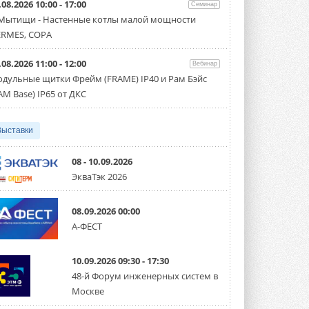
.08.2026 10:00 - 17:00
Семинар
Организатором выступил торгово-
производственный холдинг ...
 Мытищи - Настенные котлы малой мощности
3 АВГУСТА 2026
RMES, COPA
«Датарк» испытал модульный
.08.2026 11:00 - 12:00
ЦОД с плотностью 54 кВт на
Вебинар
стойку
дульные щитки Фрейм (FRAME) IP40 и Рам Бэйс
Испытания прошли на собственной
AM Base) IP65 от ДКС
производственной площадке и были ...
3 АВГУСТА 2026
Выставки
Samsung выпускает VRF-
систему DVM на R32
Линейка включает семь типоразмеров
08 - 10.09.2026
производительностью от 22,4 до 56 кВт.
ЭкваТэк 2026
Суммарная длина трубопроводов ...
3 АВГУСТА 2026
08.09.2026 00:00
«СиСофт Девелопмент» подвел
А-ФЕСТ
итоги конкурса студенческих
проектов «ТИМ-лидеры 2026»
Новый сезон конкурса «ТИМ-лидеры»
10.09.2026 09:30 - 17:30
стартует уже в сентябре 2026 года ...
3 АВГУСТА 2026
48-й Форум инженерных систем в
Москве
«Русклимат» укрепляет