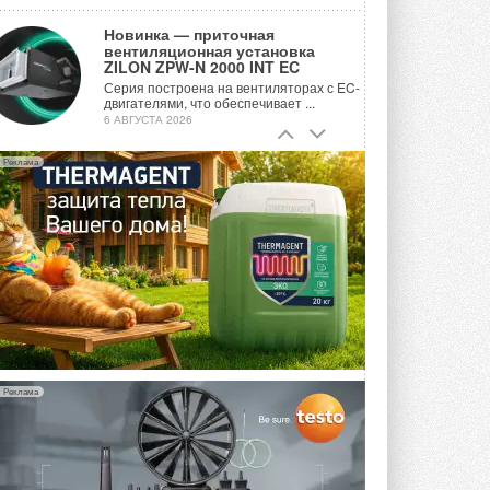
Новинка — приточная
вентиляционная установка
ZILON ZPW-N 2000 INT EC
Серия построена на вентиляторах с EC-
двигателями, что обеспечивает ...
6 АВГУСТА 2026
Учёные ЮУрГУ создали
Реклама
каскадную установку,
объединяющую солнечную и
геотермальную энергию
Природосберегающие технологии ...
6 АВГУСТА 2026
Для Арктики создали
технологию защиты
ветрогенераторов от аварий
Разработка учитывает влияние
мерзлоты, обледенения и снеговых ...
6 АВГУСТА 2026
Реклама
Гибридный тепловой насос PV/T
с одним общим испарителем
Исследователи предложили
конструкцию двухисточникового ...