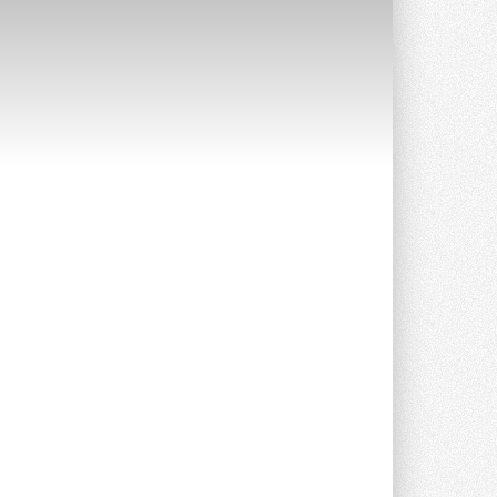
Уже через месяц в России
можно будет устанавливать
солнечные панели в МКД
С 1 сентября снимается запрет на
микрогенерацию в многоквартирных ...
30 ИЮЛЯ 2026
Канальные вентиляторы с ЕС-
двигателями Sysimple TRS EC
Poti
Новинка от Системэйр —
прямоугольный канальный ...
30 ИЮЛЯ 2026
Краска для окон: как выбрать
состав, который не
растрескается после первой
зимы
Частые вопросы о краске для окон ...
30 ИЮЛЯ 2026
СИЭНПИ РУС представила
новую серию консольных
насосов NM
Усовершенствованная гидравлика
помогает снизить энергопотребление ...
30 ИЮЛЯ 2026