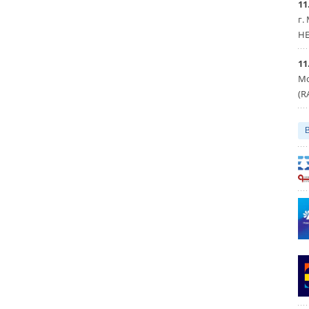
11
г.
HE
11
Мо
(R