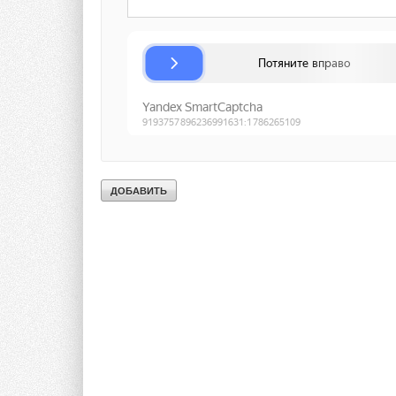
состоять как телеф
будет бежать вода. 
которое практическ
всего участка. Все 
эффективным, как 
установить турбины
даже это стоит под
долго будут гонять 
Комментарии
В этой теме еще нет комментариев
Добавить комментарий
Ваше имя *
Ваш E-mail *