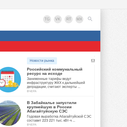
TG
VK
RT
MX
EN
Новости рынка
Российский коммунальный
ресурс на исходе
Заниженные тарифы ведут
инфраструктуру ЖКХ к дальнейшей
деградации, считают эксперты ...
ВЧЕРА
В Забайкалье запустили
крупнейшую в России
Абагайтуйскую СЭС
Годовая выработка Абагайтуйской СЭС
составит 223 221 тыс. кВт-ч ...
ВЧЕРА