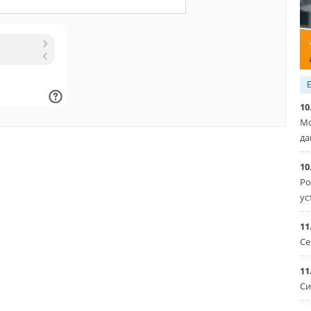
онные кабели – из сотни мелких трубочек, по которым
А проблема будет заключаться в их частом засорении,
и невозможно будет устранить, кроме как путем замены
это очень дорого и еще не известно окажется ли столь
предсказывают. Более целесообразным было бы просто
 внутри труб, где вода идет под большим давлением, но
 большим вопросом окупаемости. А пока наши трубы еще
10
воду вхолостую.
Источник: SciTecLibrary
Мо
да
10
Уведомления отключены
Ро
ус
11
Се
11
Си