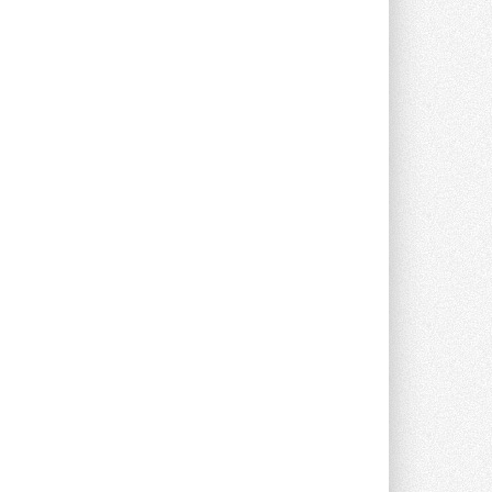
опроса Daikin о восприятии жары ...
28 ИЮЛЯ 2026
CDU производства LG прошёл
валидацию NVIDIA для ИИ-дата-
центров
Компания становится официальным
партнёром NVIDIA по системам ...
28 ИЮЛЯ 2026
В Великобритании предлагают
сделать кондиционирование
обязательным для новостроек
Либеральные демократы внесли
предложение оснащать все новые ...
1
28 ИЮЛЯ 2026
В Подмосковье запустят
производство холодильной
техники и теплообменного
оборудования
Проект реализует компания «ВЕЗА» ...
28 ИЮЛЯ 2026
Ридан объявил о старте продаж
автоматического
балансировочного клапана