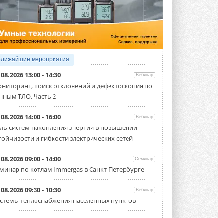
5 АВГУСТА 2026
21-й ежегодный форум
«ЦОД-2026»
Мероприятие пройдет 2-3 сентября в
отеле Radisson Slavyanskaya. Форум
посетит более двух тысяч участников ...
Ближайшие мероприятия
5 АВГУСТА 2026
.08.2026 13:00 - 14:30
Вебинар
Китайская Shenling представила
ниторинг, поиск отклонений и дефектоскопия по
линейку тепловых насосов
нным ТЛО. Часть 2
«воздух-вода» на R290
Серия ThermaX R290 All-In-One
включает три модели ...
.08.2026 14:00 - 16:00
Вебинар
4 АВГУСТА 2026
ль систем накопления энергии в повышении
тойчивости и гибкости электрических сетей
Тепловые насосы в связке с
солнечной генерацией и
накопителем снижают
.08.2026 09:00 - 14:00
Семинар
потребление на 60%
минар по котлам Immergas в Санкт-Петербурге
Исследователи из Италии установили ...
4 АВГУСТА 2026
.08.2026 09:30 - 10:30
Вебинар
«РУСКЛИМАТ Fest 2026» в Уфе
стемы теплоснабжения населенных пунктов
собрал свыше 700 профи
климатической отрасли