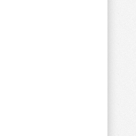
Группа «Теплолюкс» открыла
новую производственную
площадку
Открытие нового завода состоялось
сегодня в Мытищах ...
29 ИЮЛЯ 2026
Stiebel Eltron — спонсирует
международные соревнования
25 спортсменов, выступающих в
прыжках с трамплина и лыжном
двоеборье на международных ...
29 ИЮЛЯ 2026
Новый фирменный магазин
Midea открылся в Сургуте
Компания «Даичи» совместно с
партнером «Энердрим» открыла новый
фирменный магазин Midea в Сургуте ...
29 ИЮЛЯ 2026
Токио — лидер по
интенсивности использования
кондиционеров
Данные получены в ходе очередного