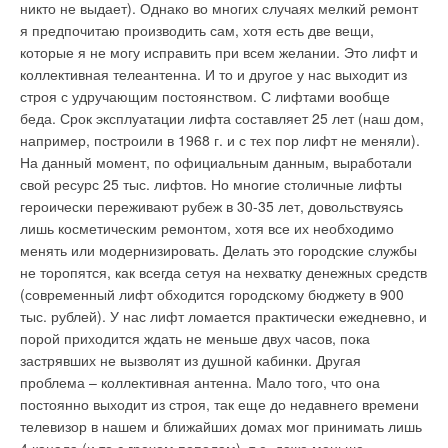
никто не выдает). Однако во многих случаях мелкий ремонт
ЗАО "Узо-электро", ТД "Марко-севкабель", ВТД "Гранит-
я предпочитаю производить сам, хотя есть две вещи,
Микро", НПО "Аврора", ООО "Политех-электромаш", группа
которые я не могу исправить при всем желании. Это лифт и
компаний "Спецарматура", ЗАО "ВАДО интернейшенел СНГ"
коллективная телеантенна. И то и другое у нас выходит из
(генеральный импортёр мини-ТЭЦ „Jenbacher" в РФ), ОАО
строя с удручающим постоянством. С лифтами вообще
"Электроприбор", группа компаний "Текон", ООО
беда. Срок эксплуатации лифта составляет 25 лет (наш дом,
"Пьезоэлектрик", НПК "Вектор", ЗАО "Арматурно-
например, построили в 1968 г. и с тех пор лифт не меняли).
изоляторный завод", ООО "ТМ системы", ЗАО
На данный момент, по официальным данным, выработали
"МосФлоулайн"(Учредитель Ассоциации производителей и
свой ресурс 25 тыс. лифтов. Но многие столичные лифты
потребителей трубопроводов с индустриальной полимерной
героически переживают рубеж в 30-35 лет, довольствуясь
изоляцией), СУРФ "ИНЭК", ЗАО "Сервотехника", ООО
лишь косметическим ремонтом, хотя все их необходимо
"Тягодутьевые машины", Нижегородский завод им. Фрунзе,
менять или модернизировать. Делать это городские службы
ОАО "Юг-Система плюс", ЗАО "Агрегат-привод", НТО
не торопятся, как всегда сетуя на нехватку денежных средств
"Пиокон", ООО "Гидротермаль", НТО "Турботехника-Дон",
(современный лифт обходится городскому бюджету в 900
Калориферный завод и другие компании, а также
тыс. рублей). У нас лифт ломается практически ежедневно, и
специализированные СМИ. В выставке принимали участие
порой приходится ждать не меньше двух часов, пока
около ста экспонентов
Источник: neftegaz.ru
застрявших не вызволят из душной кабинки. Другая
проблема – коллективная антенна. Мало того, что она
постоянно выходит из строя, так еще до недавнего времени
телевизор в нашем и ближайших домах мог принимать лишь
Уведомления отключены