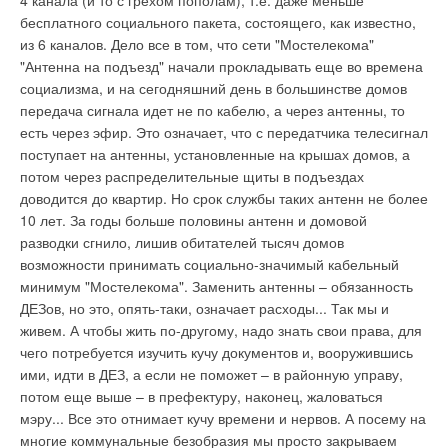
4 канала (и то с грехом пополам), т.е. даже меньше
Комментарии
бесплатного социального пакета, состоящего, как известно,
из 6 каналов. Дело все в том, что сети "Мостелекома"
В этой теме еще нет комментариев
"Антенна на подъезд" начали прокладывать еще во времена
социализма, и на сегодняшний день в большинстве домов
передача сигнала идет не по кабелю, а через антенны, то
Добавить комментарий
есть через эфир. Это означает, что с передатчика телесигнал
поступает на антенны, установленные на крышах домов, а
Ваше имя *
потом через распределительные щиты в подъездах
доводится до квартир. Но срок службы таких антенн не более
10 лет. За годы больше половины антенн и домовой
Ваш E-mail *
разводки сгнило, лишив обитателей тысяч домов
возможности принимать социально-значимый кабельный
минимум "Мостелекома". Заменить антенны – обязанность
ДЕЗов, но это, опять-таки, означает расходы... Так мы и
Текст комментария
живем. А чтобы жить по-другому, надо знать свои права, для
чего потребуется изучить кучу документов и, вооружившись
ими, идти в ДЕЗ, а если не поможет – в районную управу,
потом еще выше – в префектуру, наконец, жаловаться
мэру... Все это отнимает кучу времени и нервов. А посему на
многие коммунальные безобразия мы просто закрываем