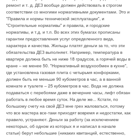
ремонт и т. д. ДЕЗ вообще должен действовать в строгом
прогрессивными энергосберегающими и
соответствии со многими нормативными документами. Это и
энергоэффективными технологиями отечественных и
"Правила и нормы технической эксплуатации", и
зарубежных фирм, работающих и желающих найти
"Строительные нормативы" и правила, и городские
партнеров на Юге России; обмен опытом специалистов по
нормативы, и т.д. и т.п. Во всех этих бумагах прописаны
обеспечению стабильной работы предприятий ТЭК
гарантии предоставления услуг определенного вида,
Ростовской области, привлечение в регион инвестиций.
характера и качества. Жильцы платят деньги за то, что эти
Организаторы стремились максимально сблизить
обязательства ДЕЗ выполняет. Например, температура в
предприятия, специализирующие на проектирование,
квартире должна быть не ниже 18 градусов, а горячей воды в
производстве и поставке энергооборудования, оборудования
кране – не менее 50. "Нормативный воздухообмен в кухне",
для контроля и учета электроэнергии, газа и воды с
где установлена газовая плита с четырьмя конфорками,
потребителями. В числе участников выставки и деловой
должен быть не меньше 90 кубометров в час, а в ванной
программы: "Ростовэнерго", ГП РО "Донэнерго", концерн
комнате и туалете – 25 кубометров в час. Вода не должна
"Росэнергоатом", Волгодонская АЭС, группа компаний
подаваться с перебоями даже в вечерние часы, лифт обязан
"Промэнерго", концерн "Энергомера", ООО УК "Русэлпром",
работать в любое время суток. На деле же... Кстати, по
ГАК "Теплоэнергетик", СУРФ "ИНОК", ООО "Юг-Промснаб",
большому счету на свой ДЕЗ мне грех жаловаться, потому
ЗАО "Теплокомплект", НПО "Альфа-Энерго", НТП
что все мастера все-таки приходят вовремя и недостатки, как
"Экономгаз", ЗАО "ЭЗОИС", ООО "Мега груп"( официальный
правило, устраняют. Деньги за работу (за исключением
дистрибьютор PC Electric Ges.m.b.H), Кусинский литейно-
некоторых, об одном из которых я и написал в начале
машиностроительный завод, ОАО КФ "Азия-Дон", ЗИОСАБ-
статьи) берут небольшие (никаких квитанций, естественно,
ДОН, Московский завод электроизмерительных приборов,