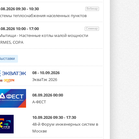
Организатором выступил торгово-
производственный холдинг ...
.08.2026 09:30 - 10:30
Вебинар
3 АВГУСТА 2026
стемы теплоснабжения населенных пунктов
«Датарк» испытал модульный
.08.2026 10:00 - 17:00
ЦОД с плотностью 54 кВт на
Семинар
стойку
 Мытищи - Настенные котлы малой мощности
Испытания прошли на собственной
RMES, COPA
производственной площадке и были ...
3 АВГУСТА 2026
Выставки
Samsung выпускает VRF-
систему DVM на R32
Линейка включает семь типоразмеров
08 - 10.09.2026
производительностью от 22,4 до 56 кВт.
ЭкваТэк 2026
Суммарная длина трубопроводов ...
3 АВГУСТА 2026
08.09.2026 00:00
«СиСофт Девелопмент» подвел
А-ФЕСТ
итоги конкурса студенческих
проектов «ТИМ-лидеры 2026»
Новый сезон конкурса «ТИМ-лидеры»
10.09.2026 09:30 - 17:30
стартует уже в сентябре 2026 года ...
3 АВГУСТА 2026
48-й Форум инженерных систем в
Москве
«Русклимат» укрепляет