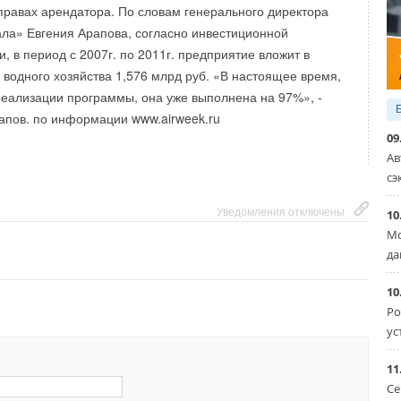
правах арендатора. По словам генерального директора
ла» Евгения Арапова, согласно инвестиционной
, в период с 2007г. по 2011г. предприятие вложит в
о водного хозяйства 1,576 млрд руб. «В настоящее время,
а реализации программы, она уже выполнена на 97%», -
апов. по информации www.airweek.ru
09
Ав
сэ
Уведомления отключены
10
Мо
да
10
Ро
ус
11
Се