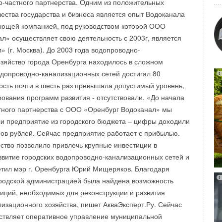
о-частного партнерства. Одним из положительных
 A-H5N1 (птичий грипп) снижается за первый час
 морозы согреет, Трудится надежно, на славу умеет! В
ества государства и бизнеса является опыт Водоканала
мера на 97% и на 100% через три часа. количество
 GREE уважают И техникой этой весь Волжский снабжают
яющей компанией, под руководством которой ООО
ечение суток сокращается более чем на 99,99%.
 и банки, и базы, Квартиры и школы — не вспомнишь все
л» осуществляет свою деятельность с 2003г, является
на многих эпидемий желудочно-кишечных заболеваний,
помним и знаем одно - Что с техникой этою Вам заодно! И
 (г. Москва). До 2003 года водопроводно-
ичтожаются стримером за сутки более чем на 96%.
еремся за дело И GREE по России мы «двигаем» смело! За
зяйство города Оренбурга находилось в сложном
гия Daikin обеспечивает не только высокую степень
ним мы GREE Вот качества эти — их, минимум три:
одопроводно-канализационных сетей достигал 80
здуха от многих известных на настоящий момент вирусов,
о же, это одно, Второе — что с GREE Вам — прохладно,
ость почти в шесть раз превышала допустимый уровень,
ёных, будет эффективна и против тех вирусов и штаммов,
, комфортно, поверьте друзья, Без техники этой НИКАК Вам
ования программ развития - отсутствовали. «До начала
 будущем. по информации www.airweek.ru
ы думаем, общая цель - Трудиться на славу и жить
тного партнерства с ООО «Оренбург Водоканал» мы
этом очень нам всем помогает Он — лучший, он нас всех
и предприятие из городского бюджета – цифры доходили
 привлекает и силы дает - По жизни нам плыть все вперед
ов рублей. Сейчас предприятие работает с прибылью.
елем главного приза — сплит системы GREE Hummer стала
рство позволило привлечь крупные инвестиции в
на Николаевна. Оконный кондиционер GREE выиграла
звитие городских водопроводно-канализационных сетей и
тровна. Всем остальным покупателям, купившим
етил мэр г. Оренбурга Юрий Мищеряков. Благодаря
c 10.07.09 по 21.08.09 достались поощрительные призы."
ородской администрацией была найдена возможность
.airweek.ru
иций, необходимых для реконструкции и развития
изационного хозяйства, пишет АкваЭксперт.Ру. Сейчас
ствляет оперативное управление муниципальной