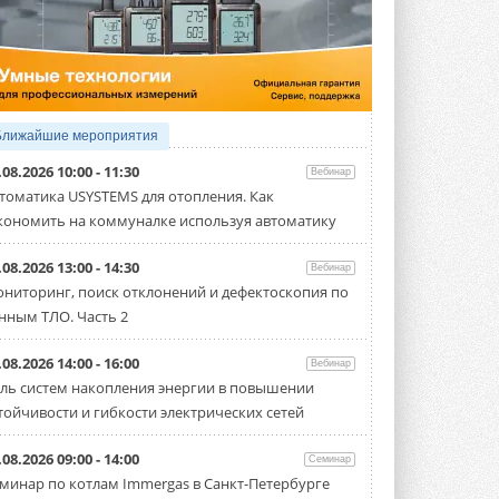
5 АВГУСТА 2026
21-й ежегодный форум
«ЦОД-2026»
Мероприятие пройдет 2-3 сентября в
отеле Radisson Slavyanskaya. Форум
посетит более двух тысяч участников ...
Ближайшие мероприятия
5 АВГУСТА 2026
.08.2026 10:00 - 11:30
Вебинар
Китайская Shenling представила
томатика USYSTEMS для отопления. Как
линейку тепловых насосов
кономить на коммуналке используя автоматику
«воздух-вода» на R290
Серия ThermaX R290 All-In-One
включает три модели ...
.08.2026 13:00 - 14:30
Вебинар
4 АВГУСТА 2026
ниторинг, поиск отклонений и дефектоскопия по
нным ТЛО. Часть 2
Тепловые насосы в связке с
солнечной генерацией и
накопителем снижают
.08.2026 14:00 - 16:00
Вебинар
потребление на 60%
ль систем накопления энергии в повышении
Исследователи из Италии установили ...
тойчивости и гибкости электрических сетей
4 АВГУСТА 2026
«РУСКЛИМАТ Fest 2026» в Уфе
.08.2026 09:00 - 14:00
Семинар
собрал свыше 700 профи
минар по котлам Immergas в Санкт-Петербурге
климатической отрасли