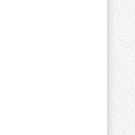
опроса Daikin о восприятии жары ...
28 ИЮЛЯ 2026
CDU производства LG прошёл
валидацию NVIDIA для ИИ-дата-
центров
Компания становится официальным
партнёром NVIDIA по системам ...
28 ИЮЛЯ 2026
В Великобритании предлагают
сделать кондиционирование
обязательным для новостроек
Либеральные демократы внесли
предложение оснащать все новые ...
1
28 ИЮЛЯ 2026
В Подмосковье запустят
производство холодильной
техники и теплообменного
оборудования
Проект реализует компания «ВЕЗА» ...
28 ИЮЛЯ 2026
Ридан объявил о старте продаж
автоматического
балансировочного клапана