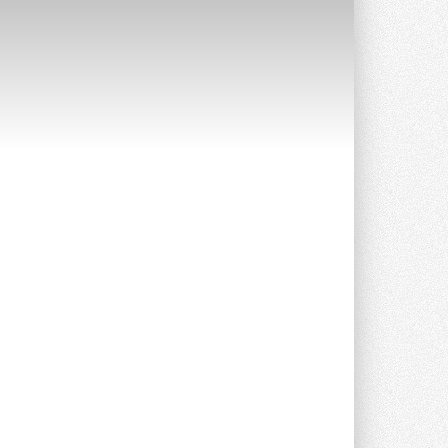
Уже через месяц в России
можно будет устанавливать
солнечные панели в МКД
С 1 сентября снимается запрет на
микрогенерацию в многоквартирных ...
30 ИЮЛЯ 2026
Канальные вентиляторы с ЕС-
двигателями Sysimple TRS EC
Poti
Новинка от Системэйр —
прямоугольный канальный ...
30 ИЮЛЯ 2026
Краска для окон: как выбрать
состав, который не
растрескается после первой
зимы
Частые вопросы о краске для окон ...
30 ИЮЛЯ 2026
СИЭНПИ РУС представила
новую серию консольных
насосов NM
Усовершенствованная гидравлика
помогает снизить энергопотребление ...
30 ИЮЛЯ 2026