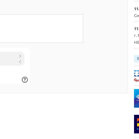
11
Си
11
г.
HE
Уведомления отключены
Уведомления отключены