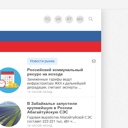
TG
VK
RT
MX
EN
Новости рынка
Российский коммунальный
ресурс на исходе
Заниженные тарифы ведут
инфраструктуру ЖКХ к дальнейшей
деградации, считают эксперты ...
14 ЧАСОВ НАЗАД
В Забайкалье запустили
крупнейшую в России
Абагайтуйскую СЭС
Годовая выработка Абагайтуйской СЭС
составит 223 221 тыс. кВт-ч ...
18 ЧАСОВ НАЗАД