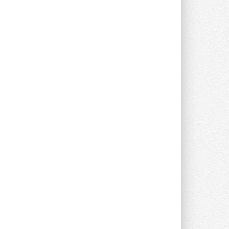
Группа «Теплолюкс» открыла
новую производственную
площадку
Открытие нового завода состоялось
сегодня в Мытищах ...
29 ИЮЛЯ 2026
Stiebel Eltron — спонсирует
международные соревнования
25 спортсменов, выступающих в
прыжках с трамплина и лыжном
двоеборье на международных ...
29 ИЮЛЯ 2026
Новый фирменный магазин
Midea открылся в Сургуте
Компания «Даичи» совместно с
партнером «Энердрим» открыла новый
фирменный магазин Midea в Сургуте ...
29 ИЮЛЯ 2026
Токио — лидер по
интенсивности использования
кондиционеров
Данные получены в ходе очередного