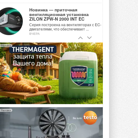
Новинка — приточная
вентиляционная установка
ZILON ZPW-N 2000 INT EC
Серия построена на вентиляторах с EC-
двигателями, что обеспечивает ...
ВЧЕРА
Учёные ЮУрГУ создали
Реклама
каскадную установку,
объединяющую солнечную и
геотермальную энергию
Природосберегающие технологии ...
ВЧЕРА
Для Арктики создали
технологию защиты
ветрогенераторов от аварий
Разработка учитывает влияние
мерзлоты, обледенения и снеговых ...
ВЧЕРА
Реклама
Гибридный тепловой насос PV/T
с одним общим испарителем
Исследователи предложили
конструкцию двухисточникового ...