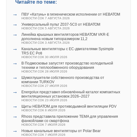
→
Читайте по теме:
→
В Москве создали «быстрые» электросети для
оборудованы уникальным аккумулирующим элементом,
В Томске улучшили виртуальный генератор для
автономного использования
стабильной работы гибридных электросетей
позволяющим непрерывно работать на нагрев, даже в
НОВОСТИ СОК 19 ИЮНЯ 2024
НОВОСТИ СОК 30 АВГУСТА 2024
→
ПВУ «Катунь» в гигиеническом исполнении от НЕВАТОМ
→
→
Планы ЕС переходу на ВИЭ сталкиваются со
режиме оттайки инея, делая систему VRV IV лучшей
Крупнейшие поставщики аккумуляторов для систем
НОВОСТИ СОК 7 АВГУСТА 2026
значительным препятствием — нехваткой
накопления энергии в 1 полугодии 2024
→
Универсальный пульт Z037-5C0 от НЕВАТОМ
альтернативой традиционным системам отопления.
трансформаторов
НОВОСТИ СОК 29 АВГУСТА 2024
НОВОСТИ СОК 5 АВГУСТА 2026
НОВОСТИ СОК 14 МАЯ 2024
→
Энергобезопасность предприятий в современных
→
→
Линейка крышных вентиляторов НЕВАТОМ VKR-E
Перспективы роста мирового рынка портативных
условиях
дополнена новым типоразмером 11,2
электростанций, 2022–2028 годы
НОВОСТИ СОК 28 АВГУСТА 2024
НОВОСТИ СОК 3 АВГУСТА 2026
НОВОСТИ СОК 29 ДЕКАБРЯ 2023
→
В Москве создали «быстрые» электросети для
→
Канальные вентиляторы с ЕС-двигателями Sysimple
автономного использования
Читайте по теме:
TRS EC Poti
НОВОСТИ СОК 19 ИЮНЯ 2024
НОВОСТИ СОК 30 ИЮЛЯ 2026
→
Планы ЕС переходу на ВИЭ сталкиваются со
→
→
В Подмосковье запустят производство холодильной
Токио — лидер по интенсивности использования
значительным препятствием — нехваткой
техники и теплообменного оборудования
кондиционеров
трансформаторов
НОВОСТИ СОК 28 ИЮЛЯ 2026
НОВОСТИ СОК 28 ИЮЛЯ 2026
НОВОСТИ СОК 14 МАЯ 2024
→
→
Шумоглушители собственного производства от
→
Daikin выпустила контроллер Madoka Plus для
Перспективы роста мирового рынка портативных
компании TURKOV
коммерческих систем
Уведомления отключены
электростанций, 2022–2028 годы
НОВОСТИ СОК 27 ИЮЛЯ 2026
НОВОСТИ СОК 7 ИЮЛЯ 2026
НОВОСТИ СОК 29 ДЕКАБРЯ 2023
→
→
Energolux представил обновлённый каталог компактных
Daikin Europe выводит на рынок смешанную систему
Комментарии
вентиляционных установок 2026–2027
теплового насоса X Series
НОВОСТИ СОК 23 ИЮЛЯ 2026
НОВОСТИ СОК 24 ИЮНЯ 2026
→
→
Щиты НЕВАТОМ для противодымной вентиляции PDV
Daikin расширила портфель VRV 5 на R-32 установкой
В этой теме еще нет комментариев
НОВОСТИ СОК 8 ИЮЛЯ 2026
VKM-JM
→
НОВОСТИ СОК 22 ИЮНЯ 2026
Rhoss представила приложение TEMA для управления
→
фанкойлами со смартфона
Daikin открыла завод тепловых насосов в Польше
НОВОСТИ СОК 7 ИЮЛЯ 2026
НОВОСТИ СОК 26 МАЯ 2026
Уведомления отключены
Добавить комментарий
→
→
Новые канальные вентиляторы от Polar Bear
Daikin и NEXTY создали СП в Таиланде для разработки
НОВОСТИ СОК 7 ИЮЛЯ 2026
ПО для кондиционеров