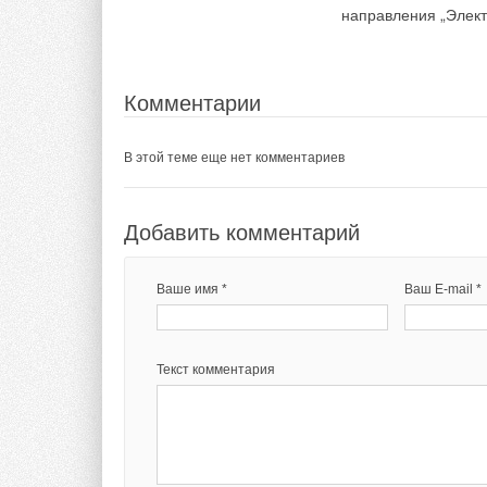
«Газпрома»). Сотру
направления „Элек
Италией и Россией:
другая активно вхо
сделкой можно назв
Комментарии
«Газпромом», разре
ответ отечественны
В этой теме еще нет комментариев
Комментарии
Добавить комментарий
В этой теме еще нет комментариев
Ваше имя *
Ваш E-mail *
Добавить комментарий
Текст комментария
Ваше имя *
Ваш E-mail *
Текст комментария