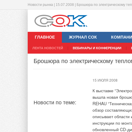
Новости рынка | 15.07.2008 | Брошюра по электрическому те
Европейская компания впервые пос
14 ИЮЛЯ 2008
ГЛАВНОЕ
ЖУРНАЛ СОК
КОМПАН
Итальянская нефтег
ЛЕНТА НОВОСТЕЙ
ВЕБИНАРЫ И КОНФЕРЕНЦИИ
поставки природног
Новости по теме:
которая вошла на р
Брошюра по электрическому тепло
«Газпром». Как заяв
энергокомпанией ТГ
объем сделки соста
15 ИЮЛЯ 2008
отношений двух стр
итальянской сторон
К выставке “Электро
электростанции в Пе
вышла новая брошюр
Новости по теме:
900 млн куб м. В п
REHAU “Техническа
всему миру. В Росси
обзор составляющих
компанией, Enel, у
описывает области 
ходе распродажи а
инструкции по монт
50% СП по строител
обновленный CD-ди