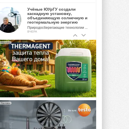
Учёные ЮУрГУ создали
каскадную установку,
объединяющую солнечную и
геотермальную энергию
Природосберегающие технологии ...
ВЧЕРА
Для Арктики создали
Реклама
технологию защиты
ветрогенераторов от аварий
Разработка учитывает влияние
мерзлоты, обледенения и снеговых ...
ВЧЕРА
Гибридный тепловой насос PV/T
с одним общим испарителем
Исследователи предложили
конструкцию двухисточникового ...
5 АВГУСТА 2026
Реклама
21-й ежегодный форум
«ЦОД-2026»
Мероприятие пройдет 2-3 сентября в
отеле Radisson Slavyanskaya. Форум
посетит более двух тысяч участников ...