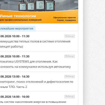
5 АВГУСТА 2026
Китайская Shenling представила
линейку тепловых насосов
«воздух-вода» на R290
Серия ThermaX R290 All-In-One
включает три модели ...
Ближайшие мероприятия
4 АВГУСТА 2026
.08.2026 10:00 - 11:30
Вебинар
Тепловые насосы в связке с
еимущества теплых полов в системе отопления
солнечной генерацией и
ринцип работы)
накопителем снижают
потребление на 60%
Исследователи из Италии установили ...
.08.2026 10:00 - 11:30
Вебинар
4 АВГУСТА 2026
томатика USYSTEMS для отопления. Как
кономить на коммуналке используя автоматику
«РУСКЛИМАТ Fest 2026» в Уфе
собрал свыше 700 профи
климатической отрасли
.08.2026 13:00 - 14:30
Вебинар
Организатором выступил торгово-
ниторинг, поиск отклонений и дефектоскопия по
производственный холдинг ...
нным ТЛО. Часть 2
3 АВГУСТА 2026
«Датарк» испытал модульный
.08.2026 14:00 - 16:00
Вебинар
ЦОД с плотностью 54 кВт на
ль систем накопления энергии в повышении
стойку