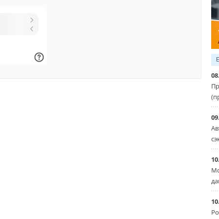
08
Пр
(п
09
Ав
сэ
10
Мо
да
10
Ро