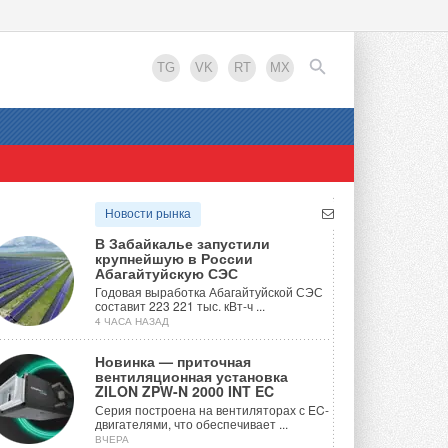
TG
VK
RT
MX
EN
Новости рынка
В Забайкалье запустили
крупнейшую в России
Абагайтуйскую СЭС
Годовая выработка Абагайтуйской СЭС
составит 223 221 тыс. кВт-ч ...
4 ЧАСА НАЗАД
Новинка — приточная
вентиляционная установка
ZILON ZPW-N 2000 INT EC
Серия построена на вентиляторах с EC-
двигателями, что обеспечивает ...
ВЧЕРА