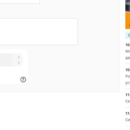
10
Мо
да
10
Ро
ус
11
Се
11
Си