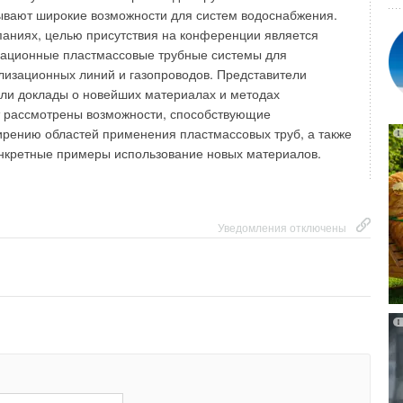
Уведомления отключены
ывают широкие возможности для систем водоснабжения.
паниях, целью присутствия на конференции является
вационные пластмассовые трубные системы для
лизационных линий и газопроводов. Представители
ли доклады о новейших материалах и методах
т рассмотрены возможности, способствующие
рению областей применения пластмассовых труб, а также
нкретные примеры использование новых материалов.
Уведомления отключены