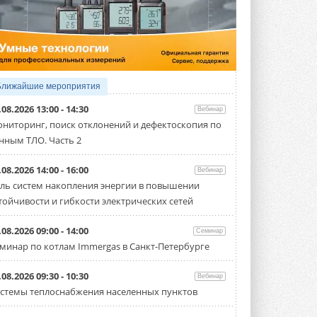
4 АВГУСТА 2026
Тепловые насосы в связке с
солнечной генерацией и
накопителем снижают
потребление на 60%
Исследователи из Италии установили ...
Ближайшие мероприятия
4 АВГУСТА 2026
.08.2026 13:00 - 14:30
Вебинар
«РУСКЛИМАТ Fest 2026» в Уфе
ниторинг, поиск отклонений и дефектоскопия по
собрал свыше 700 профи
нным ТЛО. Часть 2
климатической отрасли
Организатором выступил торгово-
производственный холдинг ...
.08.2026 14:00 - 16:00
Вебинар
3 АВГУСТА 2026
ль систем накопления энергии в повышении
тойчивости и гибкости электрических сетей
«Датарк» испытал модульный
ЦОД с плотностью 54 кВт на
стойку
.08.2026 09:00 - 14:00
Семинар
Испытания прошли на собственной
минар по котлам Immergas в Санкт-Петербурге
производственной площадке и были ...
3 АВГУСТА 2026
.08.2026 09:30 - 10:30
Вебинар
Samsung выпускает VRF-
стемы теплоснабжения населенных пунктов
систему DVM на R32
Линейка включает семь типоразмеров