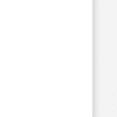
предложение оснащать все новые ...
1
28 ИЮЛЯ 2026
В Подмосковье запустят
производство холодильной
техники и теплообменного
оборудования
Проект реализует компания «ВЕЗА» ...
28 ИЮЛЯ 2026
Ридан объявил о старте продаж
автоматического
балансировочного клапана
Клапан APT‑R3 производится на заводе
в Лешково (Московская область) ...
27 ИЮЛЯ 2026
Шумоглушители собственного
производства от компании
TURKOV
Новая линейка пластинчатых
прямоугольных шумоглушителей ...
27 ИЮЛЯ 2026
Aquatherm Almaty 2026:
ключевая платформа для
развития инженерных систем