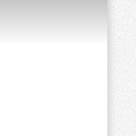
Краска для окон: как выбрать
состав, который не
растрескается после первой
зимы
Частые вопросы о краске для окон ...
30 ИЮЛЯ 2026
СИЭНПИ РУС представила
новую серию консольных
насосов NM
Усовершенствованная гидравлика
помогает снизить энергопотребление ...
30 ИЮЛЯ 2026
Группа «Теплолюкс» открыла
новую производственную
площадку
Открытие нового завода состоялось
сегодня в Мытищах ...
29 ИЮЛЯ 2026
Stiebel Eltron — спонсирует
международные соревнования
25 спортсменов, выступающих в
прыжках с трамплина и лыжном
двоеборье на международных ...
29 ИЮЛЯ 2026