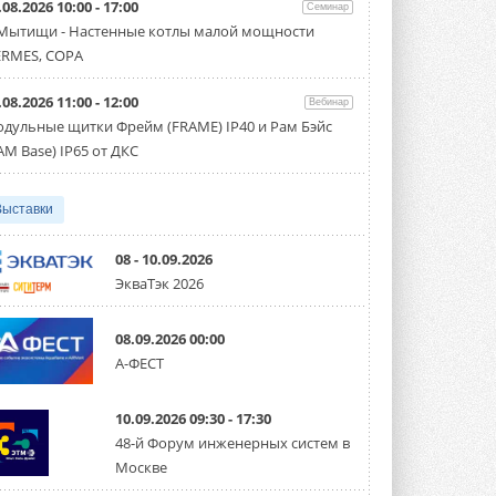
.08.2026 10:00 - 17:00
производительностью от 22,4 до 56 кВт.
Семинар
Суммарная длина трубопроводов ...
 Мытищи - Настенные котлы малой мощности
3 АВГУСТА 2026
RMES, COPA
«СиСофт Девелопмент» подвел
.08.2026 11:00 - 12:00
итоги конкурса студенческих
Вебинар
проектов «ТИМ-лидеры 2026»
дульные щитки Фрейм (FRAME) IP40 и Рам Бэйс
Новый сезон конкурса «ТИМ-лидеры»
AM Base) IP65 от ДКС
стартует уже в сентябре 2026 года ...
3 АВГУСТА 2026
Выставки
«Русклимат» укрепляет
партнёрство за Уралом
Президент Омского землячества в
08 - 10.09.2026
Москве Михаил Тимошенко посетил
ЭкваТэк 2026
Омск с трёхдневным рабочим визитом ...
31 ИЮЛЯ 2026
08.09.2026 00:00
Carrier модернизирует
А-ФЕСТ
флагманский чиллер AquaEdge
19XR
Чиллер получил новую версию,
10.09.2026 09:30 - 17:30
работающую на хладагенте R1234ze ...
31 ИЮЛЯ 2026
48-й Форум инженерных систем в
Москве
Mitsubishi расширяет