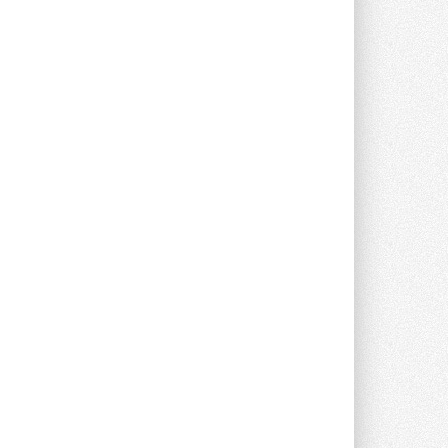
Новый фирменный магазин
Midea открылся в Сургуте
Компания «Даичи» совместно с
партнером «Энердрим» открыла новый
фирменный магазин Midea в Сургуте ...
29 ИЮЛЯ 2026
Токио — лидер по
интенсивности использования
кондиционеров
Данные получены в ходе очередного
опроса Daikin о восприятии жары ...
28 ИЮЛЯ 2026
CDU производства LG прошёл
валидацию NVIDIA для ИИ-дата-
центров
Компания становится официальным
партнёром NVIDIA по системам ...
28 ИЮЛЯ 2026
В Великобритании предлагают
сделать кондиционирование
обязательным для новостроек
Либеральные демократы внесли