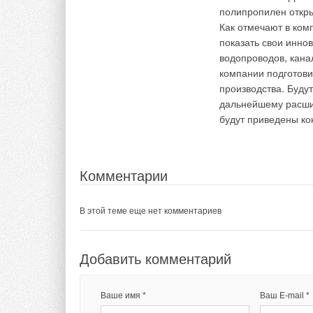
Комментарии
В этой теме еще нет комментариев
полипропилен откр
Как отмечают в ком
В этой теме еще нет комментариев
показать свои инно
Добавить комментарий
водопроводов, кана
компании подготови
Добавить комментарий
производства. Буду
Ваше имя *
Ваш E-mail *
дальнейшему расши
будут приведены ко
Ваше имя *
Ваш E-mail *
Текст комментария
Комментарии
Текст комментария
В этой теме еще нет комментариев
Добавить комментарий
Ваше имя *
Ваш E-mail *