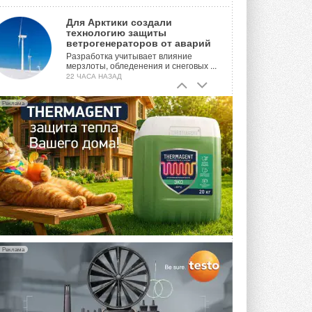
Для Арктики создали
технологию защиты
ветрогенераторов от аварий
Разработка учитывает влияние
мерзлоты, обледенения и снеговых ...
22 ЧАСА НАЗАД
Гибридный тепловой насос PV/T
Реклама
с одним общим испарителем
Исследователи предложили
конструкцию двухисточникового ...
ВЧЕРА
21-й ежегодный форум
«ЦОД-2026»
Мероприятие пройдет 2-3 сентября в
отеле Radisson Slavyanskaya. Форум
посетит более двух тысяч участников ...
ВЧЕРА
Реклама
Китайская Shenling представила
линейку тепловых насосов
«воздух-вода» на R290
Серия ThermaX R290 All-In-One
включает три модели ...