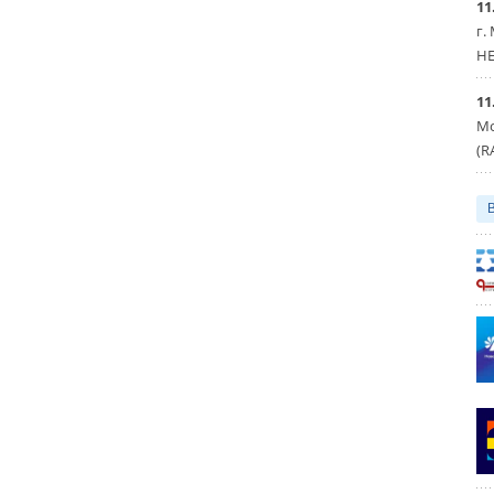
11
г.
HE
11
Мо
(R