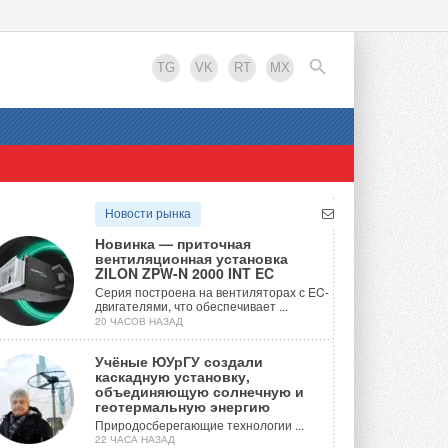
TG
VK
RT
MX
EN
Новости рынка
Новинка — приточная
вентиляционная установка
ZILON ZPW-N 2000 INT EC
Серия построена на вентиляторах с EC-
двигателями, что обеспечивает ...
20 ЧАСОВ НАЗАД
Учёные ЮУрГУ создали
каскадную установку,
объединяющую солнечную и
геотермальную энергию
Природосберегающие технологии ...
22 ЧАСА НАЗАД