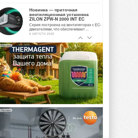
Новинка — приточная
вентиляционная установка
ZILON ZPW-N 2000 INT EC
Серия построена на вентиляторах с EC-
двигателями, что обеспечивает ...
6 АВГУСТА 2026
Учёные ЮУрГУ создали
Реклама
каскадную установку,
объединяющую солнечную и
геотермальную энергию
Природосберегающие технологии ...
6 АВГУСТА 2026
Для Арктики создали
технологию защиты
ветрогенераторов от аварий
Разработка учитывает влияние
мерзлоты, обледенения и снеговых ...
6 АВГУСТА 2026
Реклама
Гибридный тепловой насос PV/T
с одним общим испарителем
Исследователи предложили
конструкцию двухисточникового ...