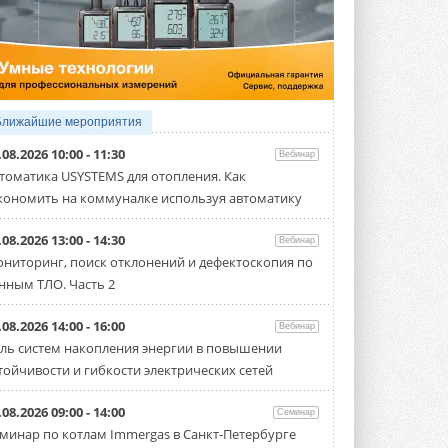
5 АВГУСТА 2026
21-й ежегодный форум
«ЦОД-2026»
Мероприятие пройдет 2-3 сентября в
отеле Radisson Slavyanskaya. Форум
посетит более двух тысяч участников ...
Ближайшие мероприятия
5 АВГУСТА 2026
.08.2026 10:00 - 11:30
Вебинар
Китайская Shenling представила
томатика USYSTEMS для отопления. Как
линейку тепловых насосов
кономить на коммуналке используя автоматику
«воздух-вода» на R290
Серия ThermaX R290 All-In-One
включает три модели ...
.08.2026 13:00 - 14:30
Вебинар
4 АВГУСТА 2026
ниторинг, поиск отклонений и дефектоскопия по
нным ТЛО. Часть 2
Тепловые насосы в связке с
солнечной генерацией и
накопителем снижают
.08.2026 14:00 - 16:00
Вебинар
потребление на 60%
ль систем накопления энергии в повышении
Исследователи из Италии установили ...
тойчивости и гибкости электрических сетей
4 АВГУСТА 2026
«РУСКЛИМАТ Fest 2026» в Уфе
.08.2026 09:00 - 14:00
Семинар
собрал свыше 700 профи
минар по котлам Immergas в Санкт-Петербурге
климатической отрасли