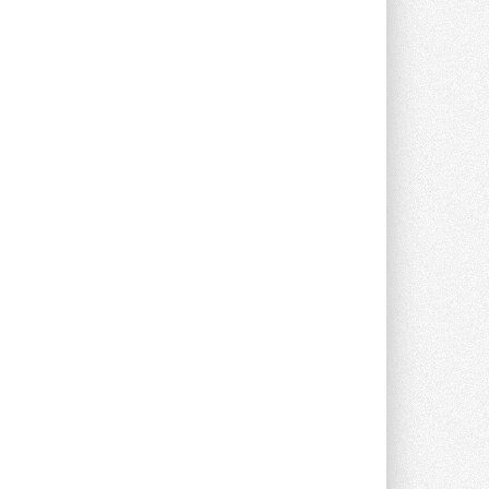
Группа «Теплолюкс» открыла
новую производственную
площадку
Открытие нового завода состоялось
сегодня в Мытищах ...
29 ИЮЛЯ 2026
Stiebel Eltron — спонсирует
международные соревнования
25 спортсменов, выступающих в
прыжках с трамплина и лыжном
двоеборье на международных ...
29 ИЮЛЯ 2026
Новый фирменный магазин
Midea открылся в Сургуте
Компания «Даичи» совместно с
партнером «Энердрим» открыла новый
фирменный магазин Midea в Сургуте ...
29 ИЮЛЯ 2026
Токио — лидер по
интенсивности использования
кондиционеров
Данные получены в ходе очередного