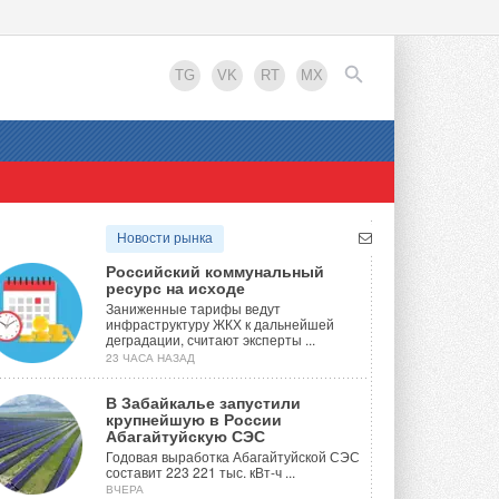
TG
VK
RT
MX
EN
Новости рынка
Российский коммунальный
ресурс на исходе
Заниженные тарифы ведут
инфраструктуру ЖКХ к дальнейшей
деградации, считают эксперты ...
23 ЧАСА НАЗАД
В Забайкалье запустили
крупнейшую в России
Абагайтуйскую СЭС
Годовая выработка Абагайтуйской СЭС
составит 223 221 тыс. кВт-ч ...
ВЧЕРА