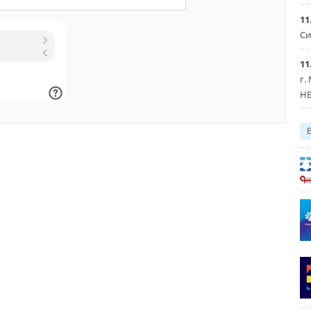
11
Си
11
г.
HE