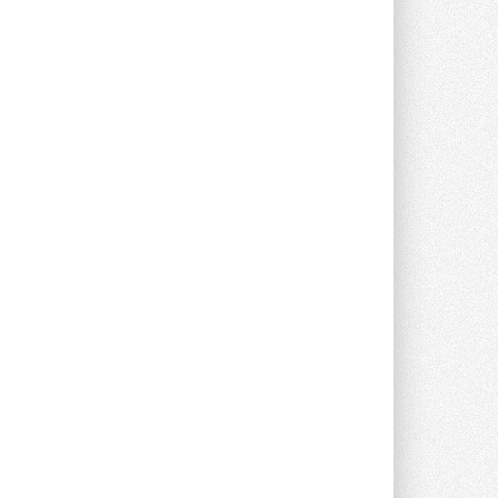
опроса Daikin о восприятии жары ...
28 ИЮЛЯ 2026
CDU производства LG прошёл
валидацию NVIDIA для ИИ-дата-
центров
Компания становится официальным
партнёром NVIDIA по системам ...
28 ИЮЛЯ 2026
В Великобритании предлагают
сделать кондиционирование
обязательным для новостроек
Либеральные демократы внесли
предложение оснащать все новые ...
1
28 ИЮЛЯ 2026
В Подмосковье запустят
производство холодильной
техники и теплообменного
оборудования
Проект реализует компания «ВЕЗА» ...
28 ИЮЛЯ 2026
Ридан объявил о старте продаж
автоматического
балансировочного клапана