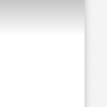
Уже через месяц в России
можно будет устанавливать
солнечные панели в МКД
С 1 сентября снимается запрет на
микрогенерацию в многоквартирных ...
30 ИЮЛЯ 2026
Канальные вентиляторы с ЕС-
двигателями Sysimple TRS EC
Poti
Новинка от Системэйр —
прямоугольный канальный ...
30 ИЮЛЯ 2026
Краска для окон: как выбрать
состав, который не
растрескается после первой
зимы
Частые вопросы о краске для окон ...
30 ИЮЛЯ 2026
СИЭНПИ РУС представила
новую серию консольных
насосов NM
Усовершенствованная гидравлика
помогает снизить энергопотребление ...
30 ИЮЛЯ 2026