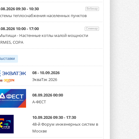
Организатором выступил торгово-
производственный холдинг ...
.08.2026 09:30 - 10:30
Вебинар
3 АВГУСТА 2026
стемы теплоснабжения населенных пунктов
«Датарк» испытал модульный
.08.2026 10:00 - 17:00
ЦОД с плотностью 54 кВт на
Семинар
стойку
 Мытищи - Настенные котлы малой мощности
Испытания прошли на собственной
RMES, COPA
производственной площадке и были ...
3 АВГУСТА 2026
Выставки
Samsung выпускает VRF-
систему DVM на R32
Линейка включает семь типоразмеров
08 - 10.09.2026
производительностью от 22,4 до 56 кВт.
ЭкваТэк 2026
Суммарная длина трубопроводов ...
3 АВГУСТА 2026
08.09.2026 00:00
«СиСофт Девелопмент» подвел
А-ФЕСТ
итоги конкурса студенческих
проектов «ТИМ-лидеры 2026»
Новый сезон конкурса «ТИМ-лидеры»
10.09.2026 09:30 - 17:30
стартует уже в сентябре 2026 года ...
3 АВГУСТА 2026
48-й Форум инженерных систем в
Москве
«Русклимат» укрепляет