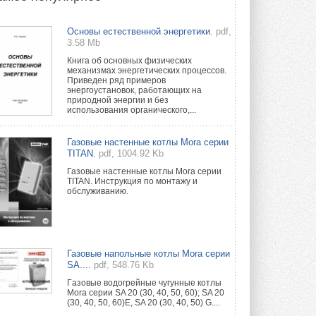
Группа «Теплолюкс» открыла
Основы естественной энергетики.
pdf,
новую производственную
3.58 Mb
площадку
Открытие нового завода состоялось
Книга об основных физических
сегодня в Мытищах ...
механизмах энергетических процессов.
29 ИЮЛЯ 2026
Приведен ряд примеров
энергоустановок, работающих на
природной энергии и без
Stiebel Eltron — спонсирует
использования органического,...
международные соревнования
25 спортсменов, выступающих в
прыжках с трамплина и лыжном
Газовые настенные котлы Mora серии
двоеборье на международных ...
TITAN.
pdf, 1004.92 Kb
29 ИЮЛЯ 2026
Газовые настенные котлы Mora серии
TITAN. Инструкция по монтажу и
Новый фирменный магазин
обслуживанию.
Midea открылся в Сургуте
Компания «Даичи» совместно с
партнером «Энердрим» открыла новый
фирменный магазин Midea в Сургуте ...
29 ИЮЛЯ 2026
Газовые напольные котлы Mora серии
SA....
pdf, 548.76 Kb
Токио — лидер по
интенсивности использования
Гaзовые водогрeйные чугунные котлы
кондиционеров
Mora серии SA 20 (30, 40, 50, 60); SA 20
(30, 40, 50, 60)E, SA 20 (30, 40, 50) G....
Данные получены в ходе очередного