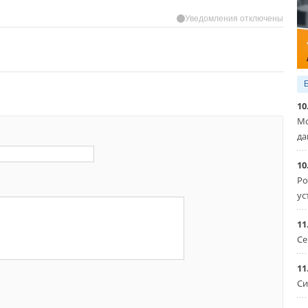
Уведомления отключены
10
Мо
да
10
Ро
ус
11
Се
11
Си