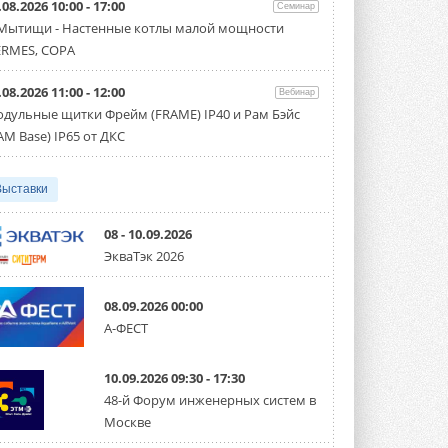
.08.2026 10:00 - 17:00
Семинар
Организатором выступил торгово-
производственный холдинг ...
 Мытищи - Настенные котлы малой мощности
3 АВГУСТА 2026
RMES, COPA
«Датарк» испытал модульный
.08.2026 11:00 - 12:00
ЦОД с плотностью 54 кВт на
Вебинар
стойку
дульные щитки Фрейм (FRAME) IP40 и Рам Бэйс
Испытания прошли на собственной
AM Base) IP65 от ДКС
производственной площадке и были ...
3 АВГУСТА 2026
Выставки
Samsung выпускает VRF-
систему DVM на R32
Линейка включает семь типоразмеров
08 - 10.09.2026
производительностью от 22,4 до 56 кВт.
ЭкваТэк 2026
Суммарная длина трубопроводов ...
3 АВГУСТА 2026
08.09.2026 00:00
«СиСофт Девелопмент» подвел
А-ФЕСТ
итоги конкурса студенческих
проектов «ТИМ-лидеры 2026»
Новый сезон конкурса «ТИМ-лидеры»
10.09.2026 09:30 - 17:30
стартует уже в сентябре 2026 года ...
3 АВГУСТА 2026
48-й Форум инженерных систем в
Москве
«Русклимат» укрепляет