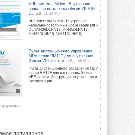
Уже через месяц в России
VRF-системы Midea - Внутренние
можно будет устанавливать
напольно-потолочные блоки V8 MIH-
солнечные панели в МКД
DL.
pdf, 11.54 Mb
С 1 сентября снимается запрет на
VRF-системы Midea - Внутренние
микрогенерацию в многоквартирных ...
напольно-потолочные блоки серии MIH-
30 ИЮЛЯ 2026
DL: MIH36DLHN18, MIH45DLHN18,
MIH56DLHN18, MIH71DLHN18,...
Канальные вентиляторы с ЕС-
двигателями Sysimple TRS EC
Poti
Пульт дистанционного управления
Новинка от Системэйр —
MDV серии RM12F для внутренних
прямоугольный канальный ...
блоков VRF систем.
pdf, 9.45 Mb
30 ИЮЛЯ 2026
Пульт дистанционного управления MDV
серии RM12F для внутренних блоков
Краска для окон: как выбрать
VRF систем. Инструкция по установке и
состав, который не
эксплуатации.
растрескается после первой
зимы
Частые вопросы о краске для окон ...
30 ИЮЛЯ 2026
е документы
»
СИЭНПИ РУС представила
новую серию консольных
насосов NM
Усовершенствованная гидравлика
помогает снизить энергопотребление ...
амое популярное
30 ИЮЛЯ 2026