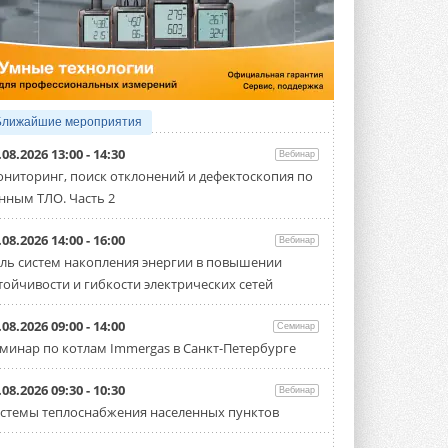
5 АВГУСТА 2026
21-й ежегодный форум
«ЦОД-2026»
Мероприятие пройдет 2-3 сентября в
отеле Radisson Slavyanskaya. Форум
посетит более двух тысяч участников ...
Ближайшие мероприятия
5 АВГУСТА 2026
.08.2026 13:00 - 14:30
Вебинар
Китайская Shenling представила
ниторинг, поиск отклонений и дефектоскопия по
линейку тепловых насосов
нным ТЛО. Часть 2
«воздух-вода» на R290
Серия ThermaX R290 All-In-One
включает три модели ...
.08.2026 14:00 - 16:00
Вебинар
4 АВГУСТА 2026
ль систем накопления энергии в повышении
тойчивости и гибкости электрических сетей
Тепловые насосы в связке с
солнечной генерацией и
накопителем снижают
.08.2026 09:00 - 14:00
Семинар
потребление на 60%
минар по котлам Immergas в Санкт-Петербурге
Исследователи из Италии установили ...
4 АВГУСТА 2026
.08.2026 09:30 - 10:30
Вебинар
«РУСКЛИМАТ Fest 2026» в Уфе
стемы теплоснабжения населенных пунктов
собрал свыше 700 профи
климатической отрасли