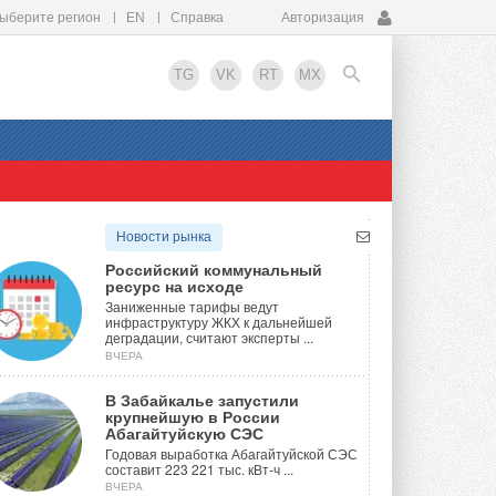
ыберите регион
EN
Справка
Авторизация
TG
VK
RT
MX
EN
Новости рынка
Российский коммунальный
ресурс на исходе
Заниженные тарифы ведут
инфраструктуру ЖКХ к дальнейшей
деградации, считают эксперты ...
ВЧЕРА
В Забайкалье запустили
крупнейшую в России
Абагайтуйскую СЭС
Годовая выработка Абагайтуйской СЭС
составит 223 221 тыс. кВт-ч ...
ВЧЕРА