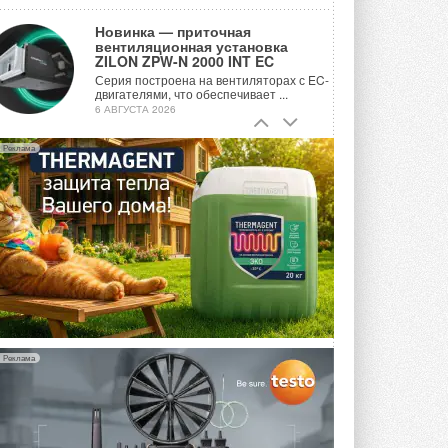
Новинка — приточная
вентиляционная установка
ZILON ZPW-N 2000 INT EC
Серия построена на вентиляторах с EC-
двигателями, что обеспечивает ...
6 АВГУСТА 2026
Учёные ЮУрГУ создали
Реклама
каскадную установку,
объединяющую солнечную и
геотермальную энергию
Природосберегающие технологии ...
6 АВГУСТА 2026
Для Арктики создали
технологию защиты
ветрогенераторов от аварий
Разработка учитывает влияние
мерзлоты, обледенения и снеговых ...
6 АВГУСТА 2026
Реклама
Гибридный тепловой насос PV/T
с одним общим испарителем
Исследователи предложили
конструкцию двухисточникового ...