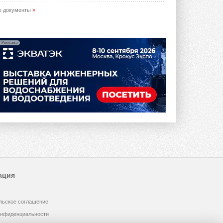
опроса Daikin о восприятии жары ...
28 ИЮЛЯ 2026
е документы
»
CDU производства LG прошёл
валидацию NVIDIA для ИИ-дата-
центров
Реклама
Компания становится официальным
партнёром NVIDIA по системам ...
28 ИЮЛЯ 2026
В Великобритании предлагают
сделать кондиционирование
обязательным для новостроек
Либеральные демократы внесли
предложение оснащать все новые ...
1
28 ИЮЛЯ 2026
В Подмосковье запустят
производство холодильной
техники и теплообменного
оборудования
ация
Проект реализует компания «ВЕЗА» ...
28 ИЮЛЯ 2026
льское соглашение
Ридан объявил о старте продаж
автоматического
онфиденциальности
балансировочного клапана