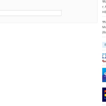
11
г.
HE
11
Мо
(R