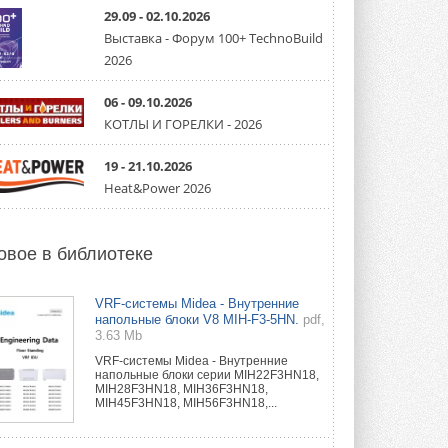
партнёрство за Уралом
29.09 - 02.10.2026
Президент Омского землячества в
Москве Михаил Тимошенко посетил
Выставка - Форум 100+ TechnoBuild
Омск с трёхдневным рабочим визитом ...
2026
31 ИЮЛЯ 2026
06 - 09.10.2026
Carrier модернизирует
флагманский чиллер AquaEdge
КОТЛЫ И ГОРЕЛКИ - 2026
19XR
Чиллер получил новую версию,
19 - 21.10.2026
работающую на хладагенте R1234ze ...
31 ИЮЛЯ 2026
Heat&Power 2026
Mitsubishi расширяет
направление систем
охлаждения для ЦОД
овое в библиотеке
Mitsubishi Electric создаёт в США новую
компанию MEHITS US Inc. ...
31 ИЮЛЯ 2026
VRF-системы Midea - Внутренние
напольные блоки V8 MIH-F3-5HN.
pdf,
3.63 Mb
США запретили использование
иностранных инверторов
VRF-системы Midea - Внутренние
28 июля 2026 года Федеральная
напольные блоки серии MIH22F3HN18,
комиссия по связи США (FCC) обновила
MIH28F3HN18, MIH36F3HN18,
свой специальный перечень Covered ...
MIH45F3HN18, MIH56F3HN18,...
31 ИЮЛЯ 2026