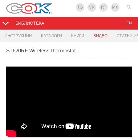
TG
VK
RT
MX
БИБЛИОТЕКА
EN
ИНСТРУКЦИИ
КАТАЛОГИ
КНИГИ
ВИДЕО
СТАТЬИ И
ST620RF Wireless thermostat.