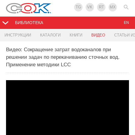
TG
VK
RT
MX
БИБЛИОТЕКА
EN
ИНСТРУКЦИИ
КАТАЛОГИ
КНИГИ
ВИДЕО
СТАТЬИ И
Видео: Сокращение затрат водоканалов при
решении задач по перекачиванию сточных вод.
Применение методики LCC