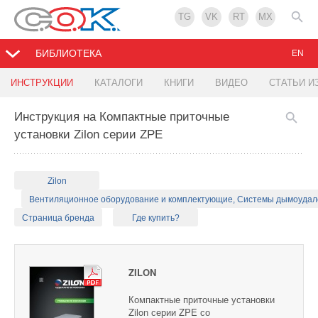
TG
VK
RT
MX
БИБЛИОТЕКА
EN
ИНСТРУКЦИИ
КАТАЛОГИ
КНИГИ
ВИДЕО
СТАТЬИ И
Инструкция на Компактные приточные
установки Zilon серии ZPE
Zilon
Вентиляционное оборудование и комплектующие, Системы дымоуда
Страница бренда
Где купить?
ZILON
Компактные приточные установки
Zilon серии ZPE со