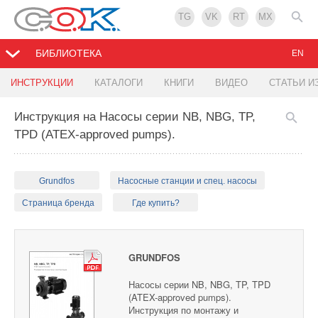
TG
VK
RT
MX
БИБЛИОТЕКА
EN
ИНСТРУКЦИИ
КАТАЛОГИ
КНИГИ
ВИДЕО
СТАТЬИ И
Инструкция на Насосы серии NB, NBG, TP,
TPD (ATEX-approved pumps).
Grundfos
Насосные станции и спец. насосы
Страница бренда
Где купить?
GRUNDFOS
Насосы серии NB, NBG, TP, TPD
(ATEX-approved pumps).
Инструкция по монтажу и