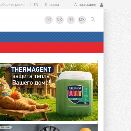
ыберите регион
EN
Справка
Авторизация
TG
VK
RT
MX
EN
Реклама
Реклама