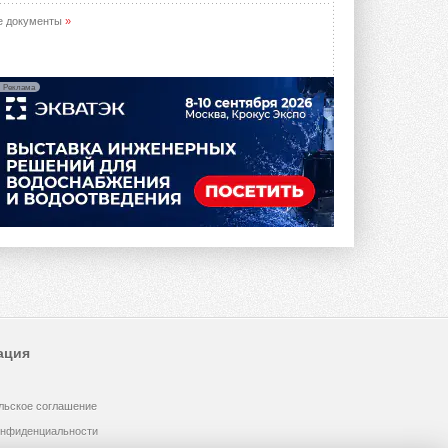
е документы
»
Реклама
ация
льское соглашение
онфиденциальности