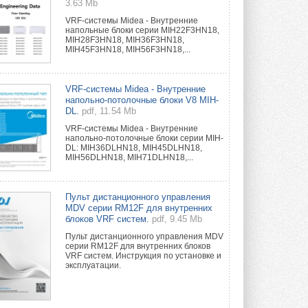
3.63 Mb
VRF-системы Midea - Внутренние
напольные блоки серии MIH22F3HN18,
MIH28F3HN18, MIH36F3HN18,
MIH45F3HN18, MIH56F3HN18,...
VRF-системы Midea - Внутренние
напольно-потолочные блоки V8 MIH-
DL.
pdf, 11.54 Mb
VRF-системы Midea - Внутренние
напольно-потолочные блоки серии MIH-
DL: MIH36DLHN18, MIH45DLHN18,
MIH56DLHN18, MIH71DLHN18,...
Пульт дистанционного управления
MDV серии RM12F для внутренних
блоков VRF систем.
pdf, 9.45 Mb
Пульт дистанционного управления MDV
серии RM12F для внутренних блоков
VRF систем. Инструкция по установке и
эксплуатации.