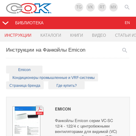
TG
VK
RT
MX
БИБЛИОТЕКА
EN
ИНСТРУКЦИИ
КАТАЛОГИ
КНИГИ
ВИДЕО
СТАТЬИ И
Инструкции на Фанкойлы Emicon
Emicon
Кондиционеры промышленные и VRF-системы
Страница бренда
Где купить?
EMICON
Фанкойлы Emicon серии VC-SC
12/4 - 122/4 с центробежными
вентиляторами для видимой (VC)