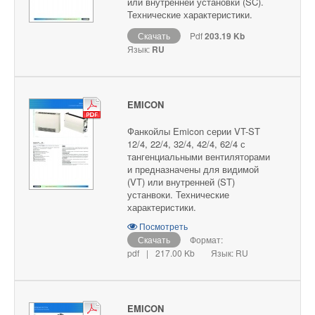
или внутренней установки (SC).
Технические характеристики.
Скачать
Pdf
203.19 Kb
Язык:
RU
EMICON
Фанкойлы Emicon серии VT-ST
12/4, 22/4, 32/4, 42/4, 62/4 с
тангенциальными вентиляторами
и предназначены для видимой
(VT) или внутренней (ST)
устанвоки. Технические
характеристики.
Посмотреть
Скачать
Формат:
pdf
|
217.00 Kb
Язык: RU
EMICON