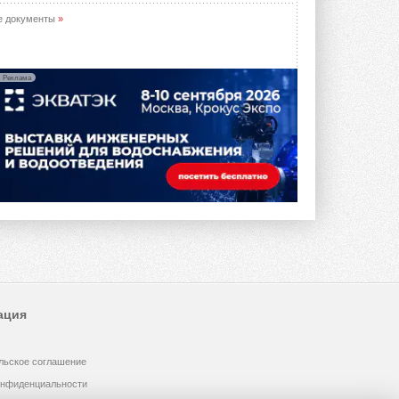
е документы
»
Реклама
ация
льское соглашение
онфиденциальности