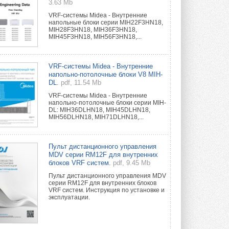
3.63 Mb
VRF-системы Midea - Внутренние
напольные блоки серии MIH22F3HN18,
MIH28F3HN18, MIH36F3HN18,
MIH45F3HN18, MIH56F3HN18,...
VRF-системы Midea - Внутренние
напольно-потолочные блоки V8 MIH-
DL.
pdf, 11.54 Mb
VRF-системы Midea - Внутренние
напольно-потолочные блоки серии MIH-
DL: MIH36DLHN18, MIH45DLHN18,
MIH56DLHN18, MIH71DLHN18,...
Пульт дистанционного управления
MDV серии RM12F для внутренних
блоков VRF систем.
pdf, 9.45 Mb
Пульт дистанционного управления MDV
серии RM12F для внутренних блоков
VRF систем. Инструкция по установке и
эксплуатации.