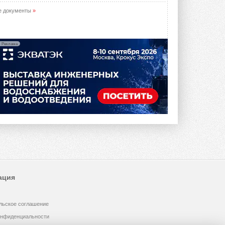
е документы
»
Реклама
ация
льское соглашение
онфиденциальности