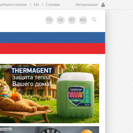
ыберите регион
EN
Справка
Авторизация
TG
VK
RT
MX
EN
Реклама
Реклама