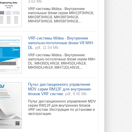
3.63 Mb
VRF-системы Midea - Внутренние
напольные блоки серии MIH22F3HN18,
MIH28F3HN18, MIH36F3HN18,
MIH45F3HN18, MIH56F3HN18,...
VRF-системы Midea - Внутренние
напольно-потолочные блоки V8 MIH-
DL.
pdf, 11.54 Mb
VRF-системы Midea - Внутренние
напольно-потолочные блоки серии MIH-
DL: MIH36DLHN18, MIH45DLHN18,
MIH56DLHN18, MIH71DLHN18,...
Пульт дистанционного управления
MDV серии RM12F для внутренних
блоков VRF систем.
pdf, 9.45 Mb
Пульт дистанционного управления MDV
серии RM12F для внутренних блоков
VRF систем. Инструкция по установке и
эксплуатации.