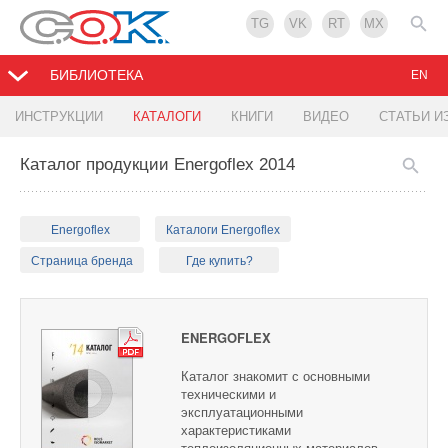
TG
VK
RT
MX
БИБЛИОТЕКА
EN
ИНСТРУКЦИИ
КАТАЛОГИ
КНИГИ
ВИДЕО
СТАТЬИ И
Каталог продукции Energoflex 2014
Energoflex
Каталоги Energoflex
Страница бренда
Где купить?
ENERGOFLEX
Каталог знакомит с основными
техническими и
эксплуатационными
характеристиками
теплоизоляционных материалов,