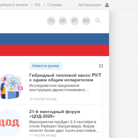
ыберите регион
EN
Справка
Авторизация
TG
VK
RT
MX
EN
Новости рынка
Гибридный тепловой насос PV/T
с одним общим испарителем
Исследователи предложили
конструкцию двухисточникового ...
16 ЧАСОВ НАЗАД
21-й ежегодный форум
«ЦОД-2026»
Мероприятие пройдет 2-3 сентября в
отеле Radisson Slavyanskaya. Форум
посетит более двух тысяч участников ...
17 ЧАСОВ НАЗАД