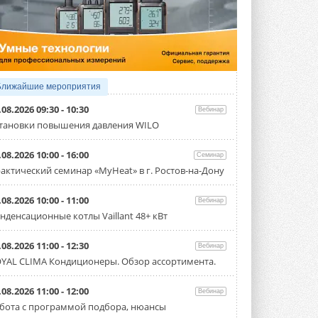
3 АВГУСТА 2026
Samsung выпускает VRF-
систему DVM на R32
Линейка включает семь типоразмеров
производительностью от 22,4 до 56 кВт.
Суммарная длина трубопроводов ...
Ближайшие мероприятия
3 АВГУСТА 2026
.08.2026 09:30 - 10:30
Вебинар
«СиСофт Девелопмент» подвел
тановки повышения давления WILO
итоги конкурса студенческих
проектов «ТИМ-лидеры 2026»
.08.2026 10:00 - 16:00
Семинар
Новый сезон конкурса «ТИМ-лидеры»
стартует уже в сентябре 2026 года ...
актический семинар «MyHeat» в г. Ростов-на-Дону
3 АВГУСТА 2026
.08.2026 10:00 - 11:00
Вебинар
«Русклимат» укрепляет
нденсационные котлы Vaillant 48+ кВт
партнёрство за Уралом
Президент Омского землячества в
Москве Михаил Тимошенко посетил
.08.2026 11:00 - 12:30
Вебинар
Омск с трёхдневным рабочим визитом ...
YAL CLIMA Кондиционеры. Обзор ассортимента.
31 ИЮЛЯ 2026
Carrier модернизирует
.08.2026 11:00 - 12:00
Вебинар
флагманский чиллер AquaEdge
бота с программой подбора, нюансы
19XR