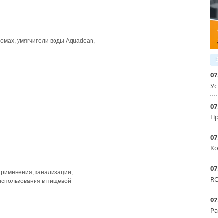
омах, умягчители воды Aquadean,
07
Ус
07
Пр
07
Ко
07
применения, канализации,
RO
 использования в пищевой
07
Ра