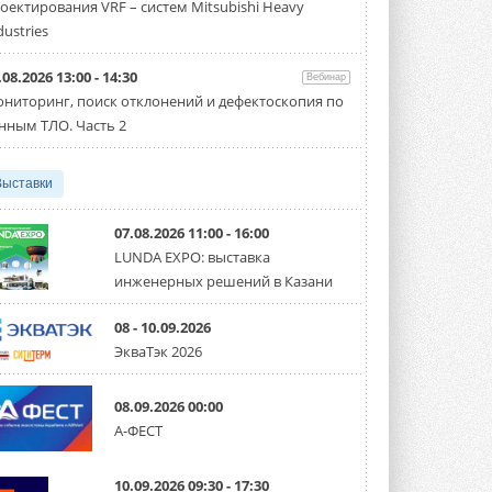
оектирования VRF – систем Mitsubishi Heavy
Чиллер получил новую версию,
работающую на хладагенте R1234ze ...
dustries
31 ИЮЛЯ 2026
.08.2026 13:00 - 14:30
Вебинар
Mitsubishi расширяет
ниторинг, поиск отклонений и дефектоскопия по
направление систем
охлаждения для ЦОД
нным ТЛО. Часть 2
Mitsubishi Electric создаёт в США новую
компанию MEHITS US Inc. ...
31 ИЮЛЯ 2026
Выставки
США запретили использование
иностранных инверторов
07.08.2026 11:00 - 16:00
28 июля 2026 года Федеральная
LUNDA EXPO: выставка
комиссия по связи США (FCC) обновила
инженерных решений в Казани
свой специальный перечень Covered ...
31 ИЮЛЯ 2026
08 - 10.09.2026
Уже через месяц в России
ЭкваТэк 2026
можно будет устанавливать
солнечные панели в МКД
С 1 сентября снимается запрет на
08.09.2026 00:00
микрогенерацию в многоквартирных ...
А-ФЕСТ
30 ИЮЛЯ 2026
Канальные вентиляторы с ЕС-
10.09.2026 09:30 - 17:30