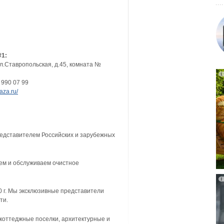
#1:
л.Ставропольская, д.45, комната №
 990 07 99
za.ru/
едставителем Российских и зарубежных
уем и обслуживаем очистное
0 г. Мы эксклюзивные представители
ти.
коттеджные поселки, архитектурные и