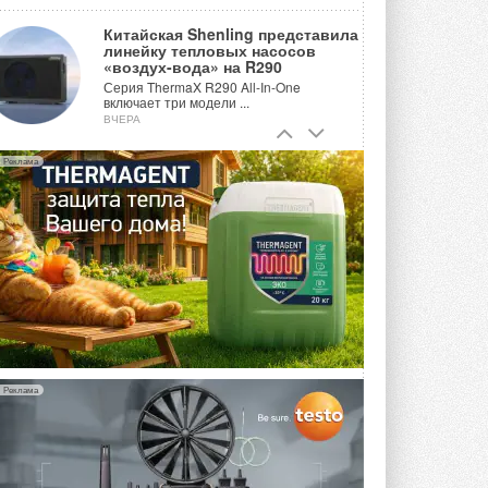
Китайская Shenling представила
линейку тепловых насосов
«воздух-вода» на R290
Серия ThermaX R290 All-In-One
включает три модели ...
ВЧЕРА
Тепловые насосы в связке с
Реклама
солнечной генерацией и
накопителем снижают
потребление на 60%
Исследователи из Италии установили ...
ВЧЕРА
«РУСКЛИМАТ Fest 2026» в Уфе
собрал свыше 700 профи
климатической отрасли
Организатором выступил торгово-
производственный холдинг ...
3 АВГУСТА 2026
Реклама
«Датарк» испытал модульный
ЦОД с плотностью 54 кВт на
стойку
Испытания прошли на собственной
производственной площадке и были ...