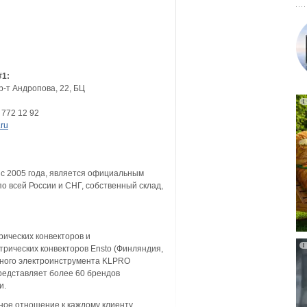
#1:
р-т Андропова, 22, БЦ
 772 12 92
ru
 с 2005 года, является официальным
о всей России и СНГ, собственный склад,
ических конвекторов и
трических конвекторов Ensto (Финляндия,
льного электроинструмента KLPRO
представляет более 60 брендов
и.
ное отношение к каждому клиенту