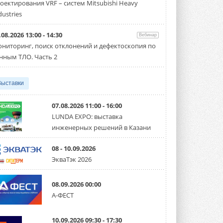
оектирования VRF – систем Mitsubishi Heavy
Чиллер получил новую версию,
работающую на хладагенте R1234ze ...
dustries
31 ИЮЛЯ 2026
.08.2026 13:00 - 14:30
Вебинар
Mitsubishi расширяет
ниторинг, поиск отклонений и дефектоскопия по
направление систем
охлаждения для ЦОД
нным ТЛО. Часть 2
Mitsubishi Electric создаёт в США новую
компанию MEHITS US Inc. ...
31 ИЮЛЯ 2026
Выставки
США запретили использование
иностранных инверторов
07.08.2026 11:00 - 16:00
28 июля 2026 года Федеральная
LUNDA EXPO: выставка
комиссия по связи США (FCC) обновила
инженерных решений в Казани
свой специальный перечень Covered ...
31 ИЮЛЯ 2026
08 - 10.09.2026
Уже через месяц в России
ЭкваТэк 2026
можно будет устанавливать
солнечные панели в МКД
С 1 сентября снимается запрет на
08.09.2026 00:00
микрогенерацию в многоквартирных ...
А-ФЕСТ
30 ИЮЛЯ 2026
Канальные вентиляторы с ЕС-
10.09.2026 09:30 - 17:30