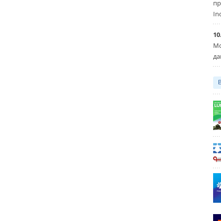
пр
In
10
Мо
да