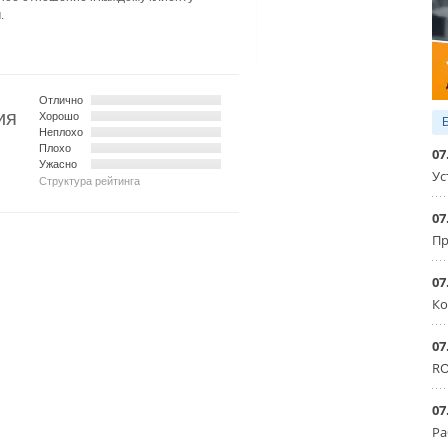
.
Отлично
ия
Хорошо
Неплохо
Плохо
07
Ужасно
Ус
Структура рейтинга
07
Пр
07
Ко
07
RO
07
Ра