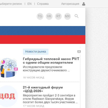
ыберите регион
EN
Справка
Авторизация
TG
VK
RT
MX
EN
Новости рынка
Гибридный тепловой насос PV/T
с одним общим испарителем
Исследователи предложили
конструкцию двухисточникового ...
16 ЧАСОВ НАЗАД
21-й ежегодный форум
«ЦОД-2026»
Мероприятие пройдет 2-3 сентября в
отеле Radisson Slavyanskaya. Форум
посетит более двух тысяч участников ...
17 ЧАСОВ НАЗАД