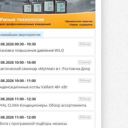
3 АВГУСТА 2026
Samsung выпускает VRF-
систему DVM на R32
Линейка включает семь типоразмеров
производительностью от 22,4 до 56 кВт.
Суммарная длина трубопроводов ...
Ближайшие мероприятия
3 АВГУСТА 2026
.08.2026 09:30 - 10:30
Вебинар
«СиСофт Девелопмент» подвел
тановки повышения давления WILO
итоги конкурса студенческих
проектов «ТИМ-лидеры 2026»
.08.2026 10:00 - 16:00
Семинар
Новый сезон конкурса «ТИМ-лидеры»
стартует уже в сентябре 2026 года ...
актический семинар «MyHeat» в г. Ростов-на-Дону
3 АВГУСТА 2026
.08.2026 10:00 - 11:00
Вебинар
«Русклимат» укрепляет
нденсационные котлы Vaillant 48+ кВт
партнёрство за Уралом
Президент Омского землячества в
Москве Михаил Тимошенко посетил
.08.2026 11:00 - 12:30
Вебинар
Омск с трёхдневным рабочим визитом ...
YAL CLIMA Кондиционеры. Обзор ассортимента.
31 ИЮЛЯ 2026
Carrier модернизирует
.08.2026 11:00 - 12:00
Вебинар
флагманский чиллер AquaEdge
бота с программой подбора, нюансы
19XR