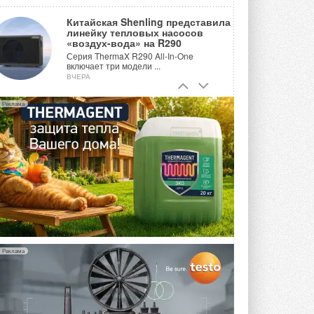
Китайская Shenling представила
линейку тепловых насосов
«воздух-вода» на R290
Серия ThermaX R290 All-In-One
включает три модели ...
ВЧЕРА
Тепловые насосы в связке с
Реклама
солнечной генерацией и
накопителем снижают
потребление на 60%
Исследователи из Италии установили ...
ВЧЕРА
«РУСКЛИМАТ Fest 2026» в Уфе
собрал свыше 700 профи
климатической отрасли
Организатором выступил торгово-
производственный холдинг ...
3 АВГУСТА 2026
Реклама
«Датарк» испытал модульный
ЦОД с плотностью 54 кВт на
стойку
Испытания прошли на собственной
производственной площадке и были ...