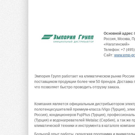
Основной адрес 
Россия
,
Москва
,
П
«Нагатинский»
Телефон:
+7 (495)
Сайт:
www.emp-gr.
Эмпория Групп работает на климатическом рынке России
поставщиком продукции более чем 50 брендов. Доставка п
что позволяет быстро проводить отгрузку заказа.
Компания является официальным дистрибьютором электр
полотенцесушителей премиум-класса iVigo (Турция), элек
Россия), кондиционеров FujiPlus (Турция), профессиона
(Турция) и водонагревателей Metalac (Сербия), а так же 
климатической техники и инструмента в каталоге компани
Большой опыт работы, складская программа и вниматель