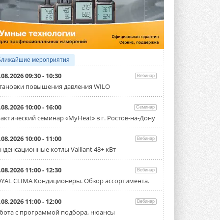
3 АВГУСТА 2026
Samsung выпускает VRF-
систему DVM на R32
Линейка включает семь типоразмеров
производительностью от 22,4 до 56 кВт.
Суммарная длина трубопроводов ...
Ближайшие мероприятия
3 АВГУСТА 2026
.08.2026 09:30 - 10:30
Вебинар
«СиСофт Девелопмент» подвел
тановки повышения давления WILO
итоги конкурса студенческих
проектов «ТИМ-лидеры 2026»
.08.2026 10:00 - 16:00
Семинар
Новый сезон конкурса «ТИМ-лидеры»
стартует уже в сентябре 2026 года ...
актический семинар «MyHeat» в г. Ростов-на-Дону
3 АВГУСТА 2026
.08.2026 10:00 - 11:00
Вебинар
«Русклимат» укрепляет
нденсационные котлы Vaillant 48+ кВт
партнёрство за Уралом
Президент Омского землячества в
Москве Михаил Тимошенко посетил
.08.2026 11:00 - 12:30
Вебинар
Омск с трёхдневным рабочим визитом ...
YAL CLIMA Кондиционеры. Обзор ассортимента.
31 ИЮЛЯ 2026
Carrier модернизирует
.08.2026 11:00 - 12:00
Вебинар
флагманский чиллер AquaEdge
бота с программой подбора, нюансы
19XR