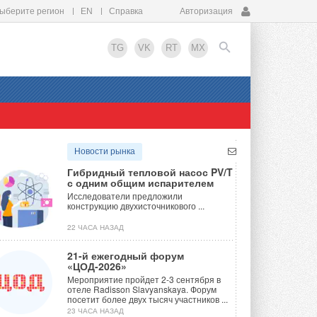
ыберите регион
EN
Справка
Авторизация
TG
VK
RT
MX
EN
Новости рынка
Гибридный тепловой насос PV/T
с одним общим испарителем
Исследователи предложили
конструкцию двухисточникового ...
22 ЧАСА НАЗАД
21-й ежегодный форум
«ЦОД-2026»
Мероприятие пройдет 2-3 сентября в
отеле Radisson Slavyanskaya. Форум
посетит более двух тысяч участников ...
23 ЧАСА НАЗАД