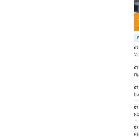
07
Ус
07
Пр
07
Ко
07
RO
07
Ра