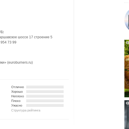
#1:
аршавское шоссе 17 строение 5
 954 73 99
» (euroburners.ru)
Отлично
Хорошо
Неплохо
Плохо
Ужасно
Структура рейтинга