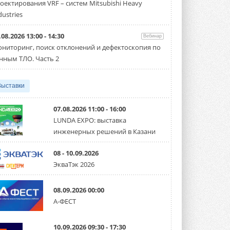
оектирования VRF – систем Mitsubishi Heavy
Чиллер получил новую версию,
работающую на хладагенте R1234ze ...
dustries
31 ИЮЛЯ 2026
.08.2026 13:00 - 14:30
Вебинар
Mitsubishi расширяет
ниторинг, поиск отклонений и дефектоскопия по
направление систем
охлаждения для ЦОД
нным ТЛО. Часть 2
Mitsubishi Electric создаёт в США новую
компанию MEHITS US Inc. ...
31 ИЮЛЯ 2026
Выставки
США запретили использование
иностранных инверторов
07.08.2026 11:00 - 16:00
28 июля 2026 года Федеральная
LUNDA EXPO: выставка
комиссия по связи США (FCC) обновила
инженерных решений в Казани
свой специальный перечень Covered ...
31 ИЮЛЯ 2026
08 - 10.09.2026
Уже через месяц в России
ЭкваТэк 2026
можно будет устанавливать
солнечные панели в МКД
С 1 сентября снимается запрет на
08.09.2026 00:00
микрогенерацию в многоквартирных ...
А-ФЕСТ
30 ИЮЛЯ 2026
Канальные вентиляторы с ЕС-
10.09.2026 09:30 - 17:30