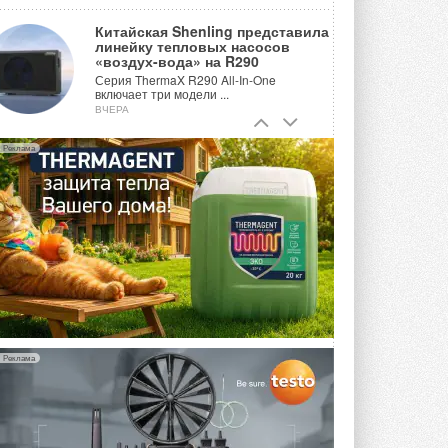
Китайская Shenling представила
линейку тепловых насосов
«воздух-вода» на R290
Серия ThermaX R290 All-In-One
включает три модели ...
ВЧЕРА
Тепловые насосы в связке с
Реклама
солнечной генерацией и
накопителем снижают
потребление на 60%
Исследователи из Италии установили ...
ВЧЕРА
«РУСКЛИМАТ Fest 2026» в Уфе
собрал свыше 700 профи
климатической отрасли
Организатором выступил торгово-
производственный холдинг ...
3 АВГУСТА 2026
Реклама
«Датарк» испытал модульный
ЦОД с плотностью 54 кВт на
стойку
Испытания прошли на собственной
производственной площадке и были ...