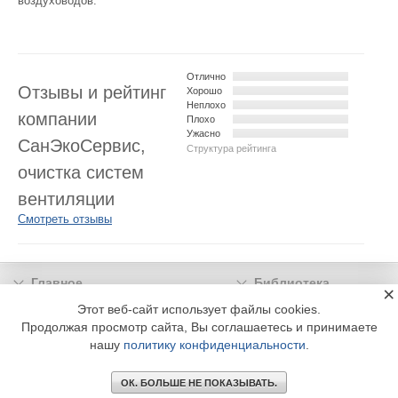
воздуховодов.
Отлично
Отзывы и рейтинг
Хорошо
Неплохо
компании
Плохо
Ужасно
CанЭкоСервис,
Структура рейтинга
очистка систем
вентиляции
Смотреть отзывы
Главное
Библиотека
×
Подписка
Реклама
Этот веб-сайт использует файлы cookies.
Продолжая просмотр сайта, Вы соглашаетесь и принимаете
Информация
нашу
политику конфиденциальности
.
© 2002 - 2026 OOO Издательский дом «МЕДИА ТЕХНОЛОДЖИ» +7 (495) 665-00-
00
ОК. БОЛЬШЕ НЕ ПОКАЗЫВАТЬ.