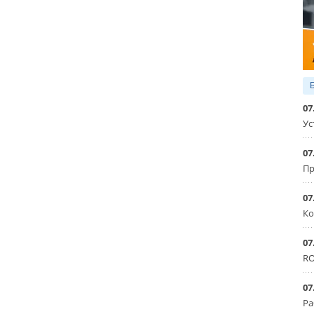
07
Ус
07
Пр
07
Ко
07
RO
07
Ра