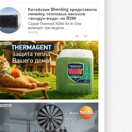
Китайская Shenling представила
линейку тепловых насосов
«воздух-вода» на R290
Серия ThermaX R290 All-In-One
включает три модели ...
ВЧЕРА
Тепловые насосы в связке с
Реклама
солнечной генерацией и
накопителем снижают
потребление на 60%
Исследователи из Италии установили ...
ВЧЕРА
«РУСКЛИМАТ Fest 2026» в Уфе
собрал свыше 700 профи
климатической отрасли
Организатором выступил торгово-
производственный холдинг ...
3 АВГУСТА 2026
Реклама
«Датарк» испытал модульный
ЦОД с плотностью 54 кВт на
стойку
Испытания прошли на собственной
производственной площадке и были ...