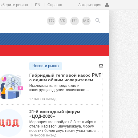
ыберите регион
EN
Справка
Авторизация
TG
VK
RT
MX
EN
Новости рынка
Гибридный тепловой насос PV/T
с одним общим испарителем
Исследователи предложили
конструкцию двухисточникового ...
17 ЧАСОВ НАЗАД
21-й ежегодный форум
«ЦОД-2026»
Мероприятие пройдет 2-3 сентября в
отеле Radisson Slavyanskaya. Форум
посетит более двух тысяч участников ...
19 ЧАСОВ НАЗАД