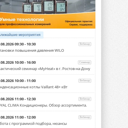
3 АВГУСТА 2026
Samsung выпускает VRF-
систему DVM на R32
Линейка включает семь типоразмеров
производительностью от 22,4 до 56 кВт.
Суммарная длина трубопроводов ...
Ближайшие мероприятия
3 АВГУСТА 2026
.08.2026 09:30 - 10:30
Вебинар
«СиСофт Девелопмент» подвел
тановки повышения давления WILO
итоги конкурса студенческих
проектов «ТИМ-лидеры 2026»
.08.2026 10:00 - 16:00
Семинар
Новый сезон конкурса «ТИМ-лидеры»
стартует уже в сентябре 2026 года ...
актический семинар «MyHeat» в г. Ростов-на-Дону
3 АВГУСТА 2026
.08.2026 10:00 - 11:00
Вебинар
«Русклимат» укрепляет
нденсационные котлы Vaillant 48+ кВт
партнёрство за Уралом
Президент Омского землячества в
Москве Михаил Тимошенко посетил
.08.2026 11:00 - 12:30
Вебинар
Омск с трёхдневным рабочим визитом ...
YAL CLIMA Кондиционеры. Обзор ассортимента.
31 ИЮЛЯ 2026
Carrier модернизирует
.08.2026 11:00 - 12:00
Вебинар
флагманский чиллер AquaEdge
бота с программой подбора, нюансы
19XR