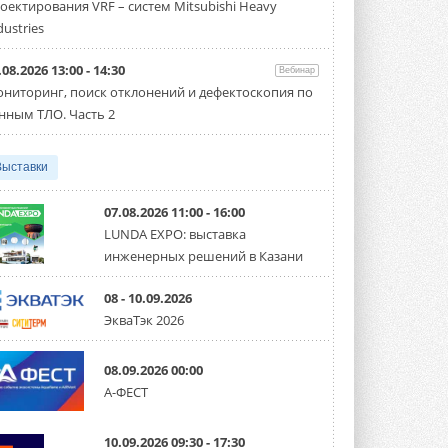
оектирования VRF – систем Mitsubishi Heavy
Чиллер получил новую версию,
работающую на хладагенте R1234ze ...
dustries
31 ИЮЛЯ 2026
.08.2026 13:00 - 14:30
Вебинар
Mitsubishi расширяет
ниторинг, поиск отклонений и дефектоскопия по
направление систем
охлаждения для ЦОД
нным ТЛО. Часть 2
Mitsubishi Electric создаёт в США новую
компанию MEHITS US Inc. ...
31 ИЮЛЯ 2026
Выставки
США запретили использование
иностранных инверторов
07.08.2026 11:00 - 16:00
28 июля 2026 года Федеральная
LUNDA EXPO: выставка
комиссия по связи США (FCC) обновила
инженерных решений в Казани
свой специальный перечень Covered ...
31 ИЮЛЯ 2026
08 - 10.09.2026
Уже через месяц в России
ЭкваТэк 2026
можно будет устанавливать
солнечные панели в МКД
С 1 сентября снимается запрет на
08.09.2026 00:00
микрогенерацию в многоквартирных ...
А-ФЕСТ
30 ИЮЛЯ 2026
Канальные вентиляторы с ЕС-
10.09.2026 09:30 - 17:30