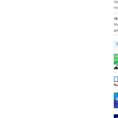
пр
In
10
Мо
да