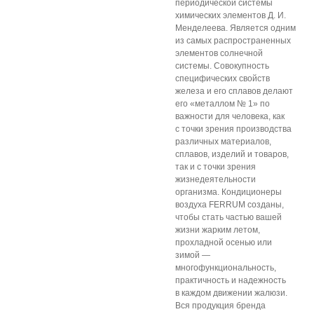
периодической системы
химических элементов Д. И.
Менделеева. Является одним
из самых распространенных
элементов солнечной
системы. Совокупность
специфических свойств
железа и его сплавов делают
его «металлом № 1» по
важности для человека, как
с точки зрения производства
различных материалов,
сплавов, изделий и товаров,
так и с точки зрения
жизнедеятельности
организма. Кондиционеры
воздуха FERRUM созданы,
чтобы стать частью вашей
жизни жарким летом,
прохладной осенью или
зимой —
многофункциональность,
практичность и надежность
в каждом движении жалюзи.
Вся продукция бренда