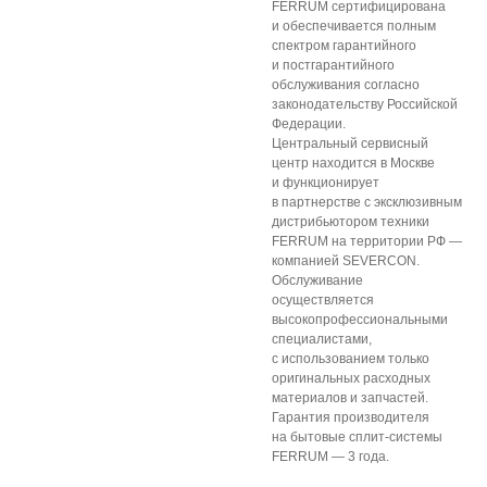
FERRUM сертифицирована
и обеспечивается полным
спектром гарантийного
и постгарантийного
обслуживания согласно
законодательству Российской
Федерации.
Центральный сервисный
центр находится в Москве
и функционирует
в партнерстве с эксклюзивным
дистрибьютором техники
FERRUM на территории РФ —
компанией SEVERCON.
Обслуживание
осуществляется
высокопрофессиональными
специалистами,
с использованием только
оригинальных расходных
материалов и запчастей.
Гарантия производителя
на бытовые сплит-системы
FERRUM — 3 года.