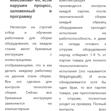
комплектующих
лампами. Недостатком
на каждые 1000 м3/ч для
давление в заданном
испытание давлением
нарушен процесс,
производится контроль
канальных блоков является
работы вентилятора.
промежутке времени. Далее
жидкости позволит
заложенный в
каждой партии, после
необходимость полного
клапан в компрессионном
проконтролировать
программу
окончательной сборки
Минимальный уровень
демонтажа участка
узле 2 снижает давление в
герметичность радиатора,
каждый образец
фильтрации, обозначаемый
воздуховода для замены
радиаторе до
но ответственность за его
Несмотря на строгий
оборудования проходит
G3-G4, нужен в любой
ламп и малая мощность
атмосферного. Затем через
исправность во время
отбор и обучение
испытание на
системе и затраты энергии
самого большого блока.
пульт управления 7 подают
работы должен возложить
работников для сборки
работоспособность, и даже
на него не
Методика определения
команду на подъемно-
на себя исполнитель.
оборудования, на каждом
со склада готового к
рассматриваются. При
расхода воздуха для разных
погружной механизм 5.
Связано это не столько с
станке висят бумажные
отгрузке оборудования
использовании БОВов с УФ-
категорий помещений
Радиатор 8 поднимается
примитивностью его
инструкции с
наугад отбирают 1-5 % от
лампами аналогичный
изготовителем не показана
над водой (положение I).
оборудования по
иллюстрациями,
партии товара для полного
уровень понижения
SBOW, что приводит к
После отключения
сравнению с
отображающими, что и как
технологического
концентрации живой флоры
ошибкам при
элементов подвода/отвода
промышленным, сколько с
делать каждому работнику
испытания (это называется
можно получить, используя
проектировании.
3 радиатор 8 перемещают с
тем, что могут оказаться
на данном этапе сборки.
Shippingaudit). И если
фильтры более низкого
рабочего стола 4 и
неучтенными некоторые
Все это сделано для
обнаруживается хотя бы
отправляют на следующую
параметры. Например,
контроля технологии
один брак, то вся партия
операцию.
конструктивные: в
сборки. Сейчас все
товара, уже приготовленная
конструкции ряда
бумажные инструкции
к отгрузке, полностью
Во время испытания
секционных радиаторов
заменяются на
уходит на проверку. Полный
Также около двух лет
сохранность ламп на
контролируют наличие
существуют особенности
компьютерные
контроль всех
назад появились БОВы
период монтажа. Доступ к