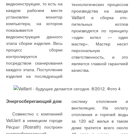
утечки воздуха. Если по
сочетания элементов
видеоинструкции, то есть на
технологических процессов
известной фирмы «ЛИТ»,
лампам для замены
достижении уровня
соединения и
каждом рабочем месте
производства на заводе
одновременно
производится за счет
испытательного давления
герметизации.
установлен монитор
Vaillant и сборка ото-
производящей собственные
выдвигания кассеты с
утечка воздуха отсутствует,
компьютера, на котором
пительных котлов
лампы. Блок построен
лампами вбок по
показывается
производятся по принципу
очень добротно, но имеет
специальным рельсам.
видеоинструкция данного
«один котел — один
небольшое число
Стоимость БОВа для
этапа сборки изделия. Весь
мастер». Мастер несет
различных размеров и
КЦКП-10 при расходе 10
процесс сборки
персональную
очень высокую стоимость —
тыс. м3/ч — не более $ 600-
Известно, что
учитывать и усилие
контролируется
ответственность, и это
более $ 1000 за 1000 м3/ч
800 за 1000 м3/ч.
межсекционное соединение
соединения секций. При
посредством сканирования
является главной гарантией
обрабатываемого воздуха,
состоит из непосредственно
производстве величина
каждого этапа. Поступление
Использование блоков
качества.
делая использование
секций, ниппеля и
этого усилия задана и
изделия на последующий
для помещений 4-й и 5-й
БОВов недоступным.
герметизирующей
строго соблюдается.
категорий возможно с
Методика расчета числа
прокладки (рис. 3).
увеличением расходов
ламп также закрыта.
Рабочее давление —
Особенности конструкции
воздуха, например, при
характеристика для
предполагают, что эти
Энергосберегающий дом
систему отопления и
Центральный
расходе 6000 м/ч допустимо
сравнения радиаторов, но
элементы при сборке в
вентиляции. На оплату
кондиционер сам по себе
применять блок КЦКП-5.
для выбранной группы
месте стыка секций
Совместно с компанией
отопления и горячей воды
достаточно дорогостоящее
отопительных приборов
образуют полость, где
VaiUant в немецком городе
за 120 м2 жилья в таком
устройство, со средней
(чугунные, алюминиевые,
располагается
Рёсрат (Rosrath) построен
доме тратится всего около
стоимостью за 1000 м3/ч
стальные, биметаллические
герметизирующая
энергосберегающий