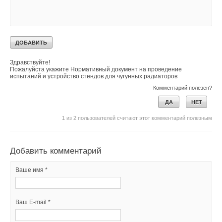
Уведомления отключены
Комментарии
Небера Ольга Павловна
08-08-2023
Здравствуйте!
Пожалуйста укажите Нормативный документ на проведение
испытаний и устройство стендов для чугунных радиаторов
Комментарий полезен?
ДА
НЕТ
1
из
2
пользователей считают этот комментарий полезным
Добавить комментарий
Ваше имя *
Ваш E-mail *