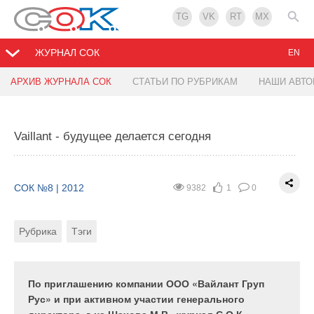
TG
VK
RT
MX
ЖУРНАЛ СОК
EN
АРХИВ ЖУРНАЛА СОК
СТАТЬИ ПО РУБРИКАМ
НАШИ АВТ
Дезинфекция воздуха в системах
Испытания радиаторов пробным давлением
кондиционирования
Vaillant - будущее делается сегодня
СОК №8 | 2012
20106
0
1
СОК №8 | 2012
9342
0
1
Рубрика
Тэги
СОК №8 | 2012
9382
1
0
Рубрика
Тэги
Рубрика
Тэги
Качество отопительных приборов определяется в
числе прочего максимальным рабочим давлением.
Состав основных элементов систем вентиляции и
Заявляемые современными производителями
кондиционирования установлен давно— это
высокие значения этого показателя все больше
вентиляторы, нагреватели, фильтры, охладители,
По приглашению компании ООО «Вайлант Груп
удивляют. В статье описан способ испытаний
шумоглушители. Назначение всех элементов
Рус» и при активном участии генерального
радиаторов пробным давлением при контроле ...