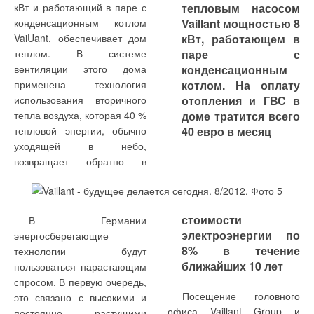
радиаторов
кВт и работающий в паре с
тепловым насосом
параметрам: категории
с уже подключенными
конструктивный материал —
конденсационным котлом
Vaillant мощностью 8
помещения по нормативу и
высоковольтными кабелями.
алюминиевый сплав, сталь,
Возможные ошибки
VaiUant, обеспечивает дом
кВт, работающем в
количеству
Сами лампы поставляются
чугун; технология
сборщика при
теплом. В системе
паре с
обрабатываемого воздуха в
отдельно от БОВа в
производства — литье в
самостоятельной
вентиляции этого дома
конденсационным
1000 м3/ч.
картонной коробке и
песчаные формы, литье под
перекомпоновке связаны с
применена технология
котлом. На оплату
монтируются на месте в
высоким давлением,
выбором герметизирующей
использования вторичного
отопления и ГВС в
блок, собранный в составе
экструзия, листовая
прокладки: использовать
тепла воздуха, которая 40 %
доме тратится всего
КЦКП, таким образом,
штамповка, гибка,
старую или установить
тепловой энергии, обычно
40 евро в месяц
обеспечивается
дорнование труб, сварка.
новую. В первом случае
уходящей в небо,
На характеристиках могут
прокладка может не
возвращает обратно в
сказаться: внедренные ноу-
обеспечить герметизацию,
хау; технический уровень
так как произошла ее малая
оборудования,
необратимая деформация;
Проветривание
6000 х 500 Вт = 3 кВт
применяемого при
во втором случае легко
стоимости
В Германии
воздуха,
дополнительной мощности.
изготовлении; политика
ошибиться при подборе
электроэнергии по
энергосберегающие
специальная
Сам вентилятор с полным
качества и ответственности
геометрических и
8% в течение
технологии будут
отделка стен не
напором около 2000 Па (с
на производстве.
механических свойств
ближайших 10 лет
пользоваться нарастающим
собирающая пыль
учетом сети и прочих
прокладки. Следует
спросом. В первую очередь,
были основными
элементов приточной
Посещение головного
это связано с высокими и
способами борьбы
системы) является
офиса Vaillant Group и
постоянно растущими