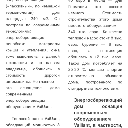
40 евро в месяц — для
обрабатываемого воздуха
секционные, стальные
прокладка. Профиль
(«пассивный», по немецкой
Германии это совсем
от $ 300 до $ 800, и
панельные радиаторы,
прокладки с учетом ее
терминологии) дом
немного. Стоимость
увеличение суммы более
конвекторы и др. [3, 4]) его
упругих свойств и профиль
площадью 240 м2. Он
строительства этого дома
Точный расчет числа
чем в два раза делает
величина существенно не
полости на производстве
построен по современным
вместе с оборудованием —
ламп производится по
использование БОВов
различается.
подобраны очень точно,
технологиям:
340 тыс. евро. Конкретно
формуле N = Н1Пр/(3600
недоступным для
чтобы компенсировать
энергосберегающие
тепловой насос стоит 8 тыс.
Кф Фбк), где Н — объемная
большинства.
действующее давление и
пеноблоки, материалы
евро, бурение — 8 тыс.
доза для помещений, 1-я
обеспечить долгий срок
крыши и утепления, окна
евро, а вентиляция
категория — 385 Дж/м3, 2-я
Наиболее массовый и
службы соединения.
тоже выполнены в данной
обошлась в 12 тыс. евро.
категория — 256 Дж/м3, 3-я
известный тип
технологии и по словам
Такой дом потребляет на
категория — 167 Дж/м3; Пр
кондиционеров КЦКП
Это связано с тем, что
Пробное, или
владельца, обошлись в
25-30 % меньше энергии
— производительность по
выпускается более 10 лет,
для каждой группы
испытательное,
стоимость дорогой
относительно обычного
воздуху, м3/ч; Кф —
конструкция БОВ
отопительных приборов
давление —
автомашины. Но главное —
дома, построенного по
коэффициент
предложена около двух лет
свойственны особенности,
установленное
это оснащение дома
стандартным технологиям.
использования излучения в
назад потребителям и
обусловливающие уровень
требованиями
современным
блоке; Фбк —
составлена из несущего
рабочего давления.
ГОСТ31311–2005
Энергосберегающий
энергосберегающим
бактерицидный поток
каркасного корпуса блока и
Выделим основные: форма
давление воздуха
дом оснащен
оборудованием VaiUant.
лампы.
выдвигающейся вбок секции
— габариты, размер и
или воды,
современным
с лампами 75 Вт. На
расположение каналов,
используемое для
Тепловой насос VaiUant,
оборудованием
Расчет количества ламп
боковой панели закреплен
поверхностей
проверки
обладающий мощностью 8
Vaillant, в частности,
проводится по двум
блок управления питанием
теплопереноса;