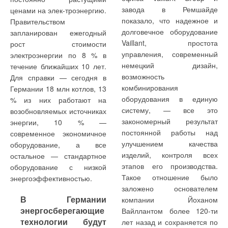
за чистоту
специальным изделием и
завода в Ремшайде
ценами на элек-троэнергию.
стоит значительно дороже
показало, что надежное и
Правительством
ВАЖНО! При обработке
стандартного с напором
Монолитный
герметизирующих
долговечное оборудование
запланирован ежегодный
большего количества
1000 Па. Вентилятор,
биметаллический
прокладок, то в данном
Vaillant, простота
рост стоимости
воздуха удельная доза,
способный развивать такое
радиатор при
случае используют
управления, современный
электроэнергии по 8 % в
переданная в поток,
давление, является очень
испытательном
контактно-стыковую сварку.
немецкий дизайн,
течение ближайших 10 лет.
уменьшается, и
шумным и не в каждой
давлении 150 атм
Нужно отметить, что
возможность
Для справки — сегодня в
соответственно
установке в принципе
имеет рабочее
получаемый
комбинирования
Германии 18 млн котлов, 13
обеспечиваемая БОВом
можно использовать такие
давление до 100 атм
соединительный шов имеет
оборудования в единую
% из них работают на
категория помещения
мощные моторы.
существенные отличия от
систему, — все это
возобновляемых источниках
должна быть понижена,
Условное сравнение
"произвольного" сварного
закономерный результат
энергии, 10 % —
таким образом нельзя,
2. Для решения
рабочего давления
шва. Это обусловлено
постоянной работы над
современное экономичное
взяв блок
аналогичной задачи с
отопительных приборов
нетолько особенностями
улучшением качества
оборудование, а все
определенного типа,
помощью БОВа можно
приведено в виде
оборудования, оснастки для
изделий, контроля всех
остальное — стандартное
утверждать, что всегда
использовать набор из
диаграммы на рис. 4,
контактно-стыковой сварки,
этапов его производства.
оборудование с низкой
будет обеспечена
10-12 ламп
, потребляющих
отметим, что значения
но и использованием
Такое отношение было
энергоэффективностью.
заданная категория.
мощность не более 900 Вт.
могут меняться в
специальных
заложено основателем
Такое свойство БОВов в
Сопротивление по воздуху
зависимости от
технологических режимов.
В Германии
компании Йоханом
составе ЦК следует из
блока ламп не более 100 Па
производителя и модели по
энергосберегающие
Вайллантом более 120-ти
разных скоростей
и использование мощного
указанным выше причинам.
Например, при периоде
технологии будут
лет назад и сохраняется по
воздуха. Рекомендуется
вентилятора не требуется.
Из представленных
сварки около секунды