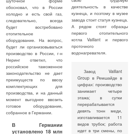
свою трудовую
шуточной форме
качества.
теплоотдачи —
деятельность в качестве
обосновал, что в России
термоклапанами,
кузнеца, и поэтому в музее
холодно и есть свой газ,
Производство
термостатическими
завода стоит статуя кузнеца.
следовательно, всегда
радиаторов регулирует
Проветривание
• 5-я категория
регуляторами,
А рядом стоят образцы
будет востребовано
ГОСТ 31311-2005
воздуха,
(вспомогательные
интеллектуальными
первого отопительного
отопительное
«Приборы отопительные»
специальная
помещения — туалеты,
датчиками и т.д. Для
котла Vaillant и первого
оборудование. На вопрос,
[1]. В частности, согласно п.
отделка стен не
кладовки, лестничные
применения таких устройств
проточного
будет ли организовываться
5.2 отопительные приборы
собирающая пыль
клетки, ЛПУ).
подходит не любой
водонагревателя.
производство в России, г-н
должны быть прочными и
были основными
радиатор. Обусловлено это
Неринг ответил, что
герметичными, и
способами борьбы
Как видно из списка,
тем, что прибор должен
российское таможенное
выдерживать пробное
за чистоту
основная часть задач по
быстро изменить
Завод Vaillant
законодательство не дает
давление воды или воздуха,
защите воздуха от ЖМО
параметры теплоотдачи в
Group в Ремшайде в
преимуществ по ввозу
превышающее не менее
Норматив Р 3.1.683-98
попадает в 3-ю и 4-ю
зависимости от
цифрах: производство
комплектующих для
чем в полтора раза
вводит определение
категории. Для разных
установленных на
занимает четыре
производства, и на данный
максимальное рабочее
помещений 1-2-3-4-5
категорий рассчитана доза
регулирующих элементах
этажа; в сутки
момент выгоднее ввозить
давление, но не менее 0,6
категорий по уровню
объемного облучения от
значений. Снабжать этими
перерабатывается
готовое оборудование,
МПа. Для контроля
обеззараживания воздуха,
385 до 105 Дж на 1 м3.
элементами целесообразно
девять тонн меди,
собранное в Германии.
соответствия этому
соответственно, с 99,9-99-
Источниками облучения
только радиаторы,
изготавливается 11
требованию производитель
95-90-85 %
являются два типа ламп, в
обладающие малой
видов трубок; работа
В Германии
использует специальные
эффективностью
том числе без генерации
инерционностью.
идет в три смены, по
установлено 18 млн
испытательные стенды.
поражения
озона. Озон — опасный для