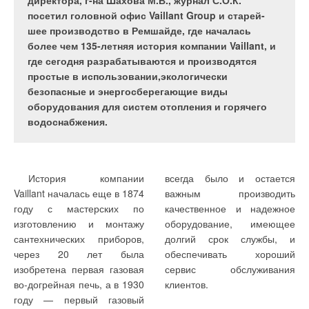
понятно из требований ...
директора, г-на Шахова М.В., журнал С.О.К.
посетил головной офис Vaillant Group и старей-
шее производство в Ремшайде, где началась
более чем 135-летняя история компании Vaillant, и
Сегодня производство
и уникальные новейшие
В последнее время
количество осложнений у
где сегодня разрабатываются и производятся
радиаторов систем
разработки, последние
появились новые
больных после операций.
простые в использовании,экологически
водяного отопления по
достижения, в т.ч. из других
нормативные требования к
Позднее появились
безопасные и энергосберегающие виды
разработкам,
областей — робототехники,
проектированию
источники ионизирующего
оборудования для систем отопления и горячего
конструктивным
химической
общественных зданий
излучения, в т.ч.
водоснабжения.
особенностям изделий,
промышленности,
особенно образовательных
генерирующие озон О-
применяемым технологиям
приборостроения и др.
и лечебных заведений,
(высокоактивное
и материалам не уступает
требующие использовать
соединение кислорода),
Тенденции и
высокотехнологичным
специальное УФ-излучение
которые также разрушали
История компании
всегда было и остается
перспективы
областям, таким как
для очистки воздуха от
ЖМО в воздухе и на стенах
Vaillant началась еще в 1874
важным производить
выпуска
машиностроение, а порой и
живых организмов и
помещений. Еще позднее
году с мастерских по
качественное и надежное
отопительных
превосходит их. Ведь,
вирусов. В составе
стали использовать
изготовлению и монтажу
оборудование, имеющее
приборов
несмотря на кажущуюся
руководства
высокоэффективные
сантехнических приборов,
долгий срок службы, и
неразрывно
простоту формы и
«Использование УФ-бакте-
фильтры (High Efficiency
через 20 лет была
обеспечивать хороший
связаны с
принципа работы,
рицидного излучения для
Particular Absorber, НЕРА)
изобретена первая газовая
сервис обслуживания
постоянным
радиаторы должны отвечать
обеззараживания воздуха и
позволяющие улавливать
во-догрейная печь, а в 1930
клиентов.
повышением их
самым строгим
поверхностей в
частицы размером до 3
году — первый газовый