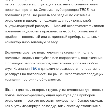
чего в процессе эксплуатации в системе отопления могут
Рис. 13. Соединения
появиться протечки. Системы трубопроводов ТЕСЕﬂ ex
ламинированием* труб из
позволяют успешно решать все задачи по системам
реактопластов,
отопления и идеально подходят для горизонтальной
армированных
внутриквартирной разводки. Широкий ассортимент фитингов
стекловолокном
позволяет подключить практически любой отопительный
прибор — панельный или секционный прибор, канальный
Подземные коммунальные трубопроводы (системы
конвектор либо тепловую завесу.
водоснабжения и водоотведения) из трубных изделий —
труб (рис. 1, табл. 1) и фитингов (рис. 2–4) из реактопластов,
Возможны скрытые подключения из стены или пола, с
армированных стекловолокном, должны устраиваться с
помощью медных патрубков или водорозеток, подключения
использованием (ГОСТ Р 54560–2011 [1]) муфтовых,
с помощью запорно-присоединительных узлов на любой
фланцевых и/или ламинированных соединений.
вкус. Компания
TECE
динамично развивается, оперативно
реагирует на потребность на рынке. Ассортимент продукции
Для монтажа конкретного коммунального трубопровода
компании постоянно обновляется.
необходимо выбирать такие фасонные соединительные
части, показатели которых не ниже показателей труб,
Шкафы для коллекторных групп, узел смешения для теплых
предусмотренных для его устройства: по рабочим
полов, запорно-регулирующая арматура для приборов
давлениям PN (от 0,1 до 0,4 МПа — как безнапорные, так и
отопления — все это позволит комфортно и быстро сделать
напорные — 0,6 МПа; 1,0; 1,6; 2,0; 2,5 и 3,2 МПа); по
как внутриквартирную разводку, так и систему отопления в
кольцевой жесткости SN — 1250, 2500, 5000 и 10 000 Па; а