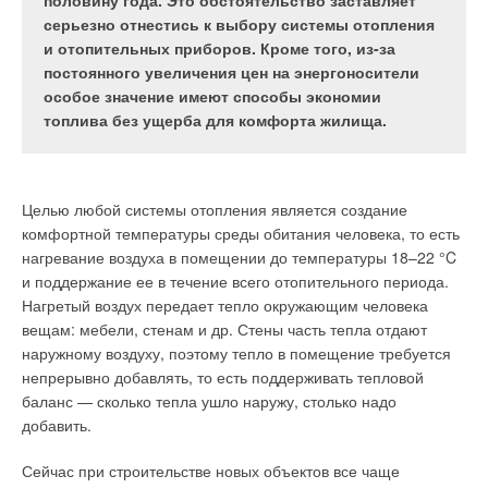
непосредственно на центробежном насосе.
половину года. Это обстоятельство заставляет
которых не ниже показателей труб,
Система разработана специально для
серьезно отнестись к выбору системы отопления
предусмотренных для его устройства.
промышленного использования и позволяет
и отопительных приборов. Кроме того, из-за
сократить расходы на электроэнергию путем
постоянного увеличения цен на энергоносители
адаптации производительности насоса к
особое значение имеют способы экономии
фактической потребности.
топлива без ущерба для комфорта жилища.
Рис. 1. Труба из
Ганноверская ярмарка — Hannover Messe, которая в этом
Целью любой системы отопления является создание
реактопласта,
году проходила с 7 по 11 апреля, является одной из
комфортной температуры среды обитания человека, то есть
армированного
крупнейших в мире выставок высоких технологий, инноваций
нагревание воздуха в помещении до температуры 18–22 °C
стекловолокном, под
и промышленной автоматизации. Из года в год здесь
и поддержание ее в течение всего отопительного периода.
муфтовое соединение
предоставляются уникальные возможности для
Нагретый воздух передает тепло окружающим человека
установления международных контактов, налаживания
вещам: мебели, стенам и др. Стены часть тепла отдают
сотрудничества, привлечения инвестиций и расширения
наружному воздуху, поэтому тепло в помещение требуется
рынков сбыта.
непрерывно добавлять, то есть поддерживать тепловой
баланс — сколько тепла ушло наружу, столько надо
Табл. 1. Основные
Каждую весну Ганновер превращается в место встреч
добавить.
размеры труб из
производителей и поставщиков промышленной продукции.
реактопластов,
Первая Ганноверская ярмарка открылась в 1947 году. В 2014
Сейчас при строительстве новых объектов все чаще
армированных