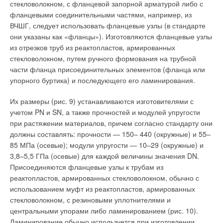
стекловолокном, с фланцевой запорной арматурой либо с
фланцевыми соединительными частями, например, из
ВЧШГ, следует использовать фланцевые узлы (в стандарте
они указаны как «фланцы»). Изготовляются фланцевые узлы
из отрезков труб из реактопластов, армированных
стекловолокном, путем ручного формования на трубной
части фланца присоединительных элементов (фланца или
упорного буртика) и последующего его ламинирования.
Их размеры (рис. 9) устанавливаются изготовителями с
учетом PN и SN, а также прочностей и модулей упругости
при растяжении материалов, причем согласно стандарту они
должны составлять: прочности — 150– 440 (окружные) и 55–
85 МПа (осевые); модули упругости — 10–29 (окружные) и
3,8–5,5 ГПа (осевые) для каждой величины значения DN.
Присоединяются фланцевые узлы к трубам из
реактопластов, армированных стекловолокном, обычно с
использованием муфт из реактопластов, армированных
стекловолокном, с резиновыми уплотнителями и
центральными упорами либо ламинированием (рис. 10).
Ламинирование обычно используется при изготовлении