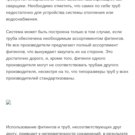
реактопластов,
сварщики. Необходимо отметить, что самих по себе труб
армированных
недостаточно для устройства системы отопления или
стекловолокном
водоснабжения.
Система может быть построена только в том случае, если
труба обеспечена необходимым ассортиментом фитингов.
Не все производители предлагают полный ассортимент
фитингов, что вынуждает закупать их на стороне. Это
Рис. 10. Сборка
достаточно дорого, и, кроме того, фитинги одного
фланцевых узлов из
производителя могут не соответствовать трубам другого
реактопластов,
производителя, несмотря на то, что типоразмеры труб у всех
армированных
производителей стандартизованы.
стекловолокном, с
трубами из
реактопластов,
армированных
стекловолокном
Использование фитингов и труб, несоответствующих друг
другу, приводит к негерметичности соединений, в результате