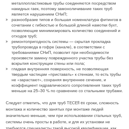
металлопластиковые трубы соединяются посредством
муфт*
Комментарии
накидных гаек, поэтому замоноличивание таких труб
является нарушением СНиП;
разнообразие типов и большая номенклатура фитингов в
В этой теме еще нет комментариев
сочетании с гибкостью и большой длиной намотки бухт,
позволяющие минимизировать количество соединений и
Табл. 6. Свойства
отходов труб;
Добавить комментарий
ремонтопригодность системы — скрытая прокладка
материала
трубопровода в гофре (канале), в соответствии с
уплотнителей и
Ваше имя *
требованиями СНиП, позволит при необходимости
центральных упоров для
произвести замену поврежденного участка трубы без
муфт*
вскрытия конструкции стены или пола;
гладкая внутренняя поверхность, не позволяющая
Ваш E-mail *
твердым частицам «приставать» к стенкам, то есть трубы
не «зарастают», сохраняя внутреннее сечение, и
коэффициент гидравлического сопротивления таких труб
меньше на 25–30 % по сравнению со стальными трубами.
Текст комментария
Рис. 9. Фланцевые узлы из
Следует отметить, что для труб ТЕСЕﬂ ex сроки, сложность
реактопластов,
монтажа и количество занятых при монтаже людей
армированных
значительно меньше, чем при использовании стальных труб,
стекловолокном, для
системы очень просты в работе, и для их установки не
соединения труб из
требуются специалисты такой высокой квалификации, как