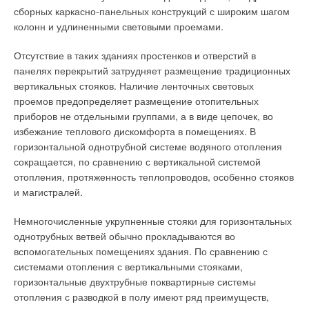
сборных каркасно-панельных конструкций с широким шагом
эксплуатацию насоса, а также предоставляет опцию ведения
колонн и удлиненными световыми проемами.
записи данных для отдельных приложений.
Рис. 5. Сборка труб из
реактопластов,
Отсутствие в таких зданиях простенков и отверстий в
Приложение для iPhone можно бесплатно загрузить из iTunes
армированных
панелях перекрытий затрудняет размещение традиционных
Store. Благодаря встроенной защите двигателя от токовых
стекловолокном,
вертикальных стояков. Наличие ленточных световых
«бросков» не требуется включение по методу «звезда–
муфтами из
проемов предопределяет размещение отопительных
треугольник» или использование терморезистора PTC для
реактопластов,
приборов не отдельными группами, а в виде цепочек, во
подключения к внешнему устройству защиты. Мастер ввода в
армированных
избежание теплового дискомфорта в помещениях. В
эксплуатацию позволяет сделать максимально точные
стекловолокном, с
горизонтальной однотрубной системе водяного отопления
настройки в зависимости от конкретных условий
резиновыми
сокращается, по сравнению с вертикальной системой
эксплуатации.
уплотнителями и
отопления, протяженность теплопроводов, особенно стояков
центральными упорами
и магистралей.
Есть также USB-разъем для прямого подключения к ПК и
быстрого обмена данными. Опционально возможно
Немногочисленные укрупненные стояки для горизонтальных
подключение интеллектуального индикатора параметров
однотрубных ветвей обычно прокладываются во
насоса PumpMeter через доступные сетевые модули. Датчик
Рис. 6. Муфты* из
вспомогательных помещениях здания. По сравнению с
регистрирует текущее давление на входе и выходе, а также
муфтовых труб из
системами отопления с вертикальными стояками,
напор, и использует эту информацию, чтобы определить,
реактопластов,
горизонтальные двухтрубные поквартирные системы
работает ли насос в энергосберегающем режиме.
армированных
отопления с разводкой в полу имеют ряд преимуществ,