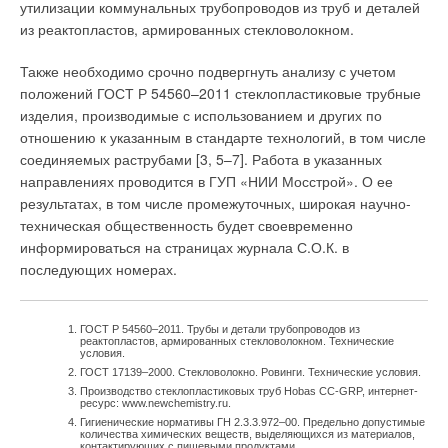
утилизации коммунальных трубопроводов из труб и деталей
из реактопластов, армированных стекловолокном.
Также необходимо срочно подвергнуть анализу с учетом
положений ГОСТ Р 54560–2011 стеклопластиковые трубные
изделия, производимые с использованием и других по
отношению к указанным в стандарте технологий, в том числе
соединяемых раструбами [3, 5–7]. Работа в указанных
направлениях проводится в ГУП «НИИ Мосстрой». О ее
результатах, в том числе промежуточных, широкая научно-
техническая общественность будет своевременно
информироваться на страницах журнала С.О.К. в
последующих номерах.
ГОСТ Р 54560–2011. Трубы и детали трубопроводов из
реактопластов, армированных стекловолокном. Технические
условия.
ГОСТ 17139–2000. Стекловолокно. Ровинги. Технические условия.
Производство стеклопластиковых труб Hobas CC-GRP, интернет-
ресурс: www.newchemistry.ru.
Гигиенические нормативы ГН 2.3.3.972–00. Предельно допустимые
количества химических веществ, выделяющихся из материалов,
контактирующих с пищевыми продуктами.