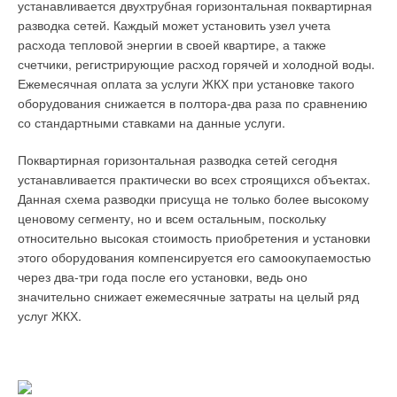
году на выставке в Ганновере концерн
KSB
представил
устанавливается двухтрубная горизонтальная поквартирная
стекловолокном*
PumpDrive — самую современную версию преобразователя
разводка сетей. Каждый может установить узел учета
частоты вращения, монтируемого непосредственно на
расхода тепловой энергии в своей квартире, а также
центробежном насосе.
счетчики, регистрирующие расход горячей и холодной воды.
Ежемесячная оплата за услуги ЖКХ при установке такого
Рис. 2. Отводы* из
Система разработана специально для промышленного
оборудования снижается в полтора-два раза по сравнению
отрезков труб из
использования и позволяет сократить расходы на
со стандартными ставками на данные услуги.
реактопластов,
электроэнергию путем адаптации производительности
армированных
насоса к фактической потребности. Все параметры насоса и
Поквартирная горизонтальная разводка сетей сегодня
стекловолокном
двигателя устанавливаются на заводе. Время, необходимое
устанавливается практически во всех строящихся объектах.
для ввода в эксплуатацию насосного агрегата, не превышает
Данная схема разводки присуща не только более высокому
времени ввода в эксплуатацию стандартного
ценовому сегменту, но и всем остальным, поскольку
нерегулируемого насоса.
относительно высокая стоимость приобретения и установки
Рис. 3. Прямые тройники*
этого оборудования компенсируется его самоокупаемостью
из отрезков труб, из
через два-три года после его установки, ведь оно
реактопластов,
значительно снижает ежемесячные затраты на целый ряд
армированных
услуг ЖКХ.
стекловолокном
Преобразователь частоты вращения PumpDrive
До шести частотных преобразователей PumpDrive могут быть