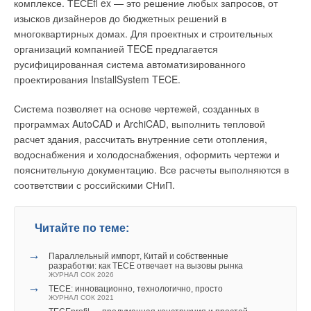
комплексе. ТЕСЕﬂ ex — это решение любых запросов, от
также по постоянной температуре транспортируемой среды
изысков дизайнеров до бюджетных решений в
(до +35 °C при рабочем давлении, не превышающем
многоквартирных домах. Для проектных и строительных
допустимые значения).
организаций компанией TECE предлагается
русифицированная система автоматизированного
В данном случае соединяться между собой и с фасонными
проектирования InstallSystem TECE.
соединительными частями должны только те трубы, для
изготовления которых использованы: термореактивные
Система позволяет на основе чертежей, созданных в
смолы; армирующие наполнители — это различные виды
программах AutoCAD и ArchiCAD, выполнить тепловой
стеклянных волокон для армирования реактопластов
расчет здания, рассчитать внутренние сети отопления,
(стекловолокна) из алюмоборосиликатного стекла с
водоснабжения и холодоснабжения, оформить чертежи и
массовой долей щелочи не более 1 % (стекло типа Е), а
пояснительную документацию. Все расчеты выполняются в
также щелочно-кальциево-силикатного стекла с
соответствии с российскими СНиП.
добавлением диоксида циркония или триоксида бора (стекло
типа С); инертные наполнители (кварцевый песок или другие
виды минеральных наполнителей); ускорители,
Читайте по теме:
катализаторы (отвердители), ингибиторы и тиксотропные
добавки. Могут быть применены термореактивные смолы:
→
Параллельный импорт, Китай и собственные
ортофталевая полиэфирная; бисфенольная полиэфирная;
разработки: как TECE отвечает на вызовы рынка
ЖУРНАЛ СОК 2026
винилэфирная; терефталевая полиэфирная либо
→
ТЕСЕ: инновационно, технологично, просто
изофталевая полиэфирная.
ЖУРНАЛ СОК 2021
→