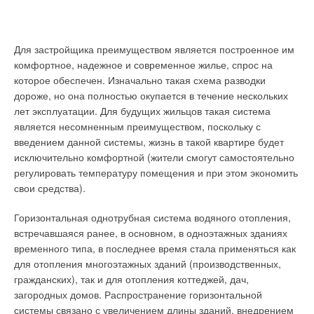
объединены в единую систему посредством подключаемых
Рис. 4. Переходы из
шин (шлейфового соединения), что дает возможность
отрезков труб из
управлять насосами параллельно. Это устройство
Для застройщика преимуществом является построенное им
реактопластов,
обеспечивает работу агрегата в зависимости от потребности
комфортное, надежное и современное жилье, спрос на
армированных
(включая и отключая его), тем самым равномерно
которое обеспечен. Изначально такая схема разводки
стекловолокном
распределяя рабочую нагрузку.
дороже, но она полностью окупается в течение нескольких
лет эксплуатации. Для будущих жильцов такая система
Динамическая функция регулирования давления
является несомненным преимуществом, поскольку с
компенсирует потери на трение в трубопроводе. Насос,
введением данной системы, жизнь в такой квартире будет
работая при низкой подаче, поддерживает необходимое
исключительно комфортной (жители смогут самостоятельно
давление для компенсации потерь на трение в
Табл. 2. Возможные
регулировать температуру помещения и при этом экономить
трубопроводе. Это, в свою очередь, дает дополнительную
дефекты фасонных
свои средства).
экономию электроэнергии. Возможна автоматизация через
соединительных частей
сетевые модули Proﬁ bus DP, Modbus RTU, LON, BACnet
из реактопластов,
Горизонтальная однотрубная система водяного отопления,
TCP/IP и Proﬁ net и Ethernet.
армированных
встречавшаяся ранее, в основном, в одноэтажных зданиях
стекловолокном*
временного типа, в последнее время стала применяться как
Встроенный модуль беспроводной связи позволяет
для отопления многоэтажных зданий (производственных,
пользователям подключаться к системе и настраивать
гражданских), так и для отопления коттеджей, дач,
параметры со своего мобильного телефона iPhone через
загородных домов. Распространение горизонтальной
Bluetooth. Это приложение упрощает управление и
системы связано с увеличением длины зданий, внедрением
обслуживание, позволяет ускорить процесс ввода в