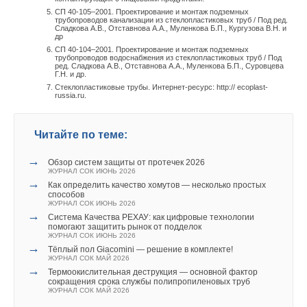
СП 40-105–2001. Проектирование и монтаж подземных
трубопроводов канализации из стеклопластиковых труб / Под ред.
Сладкова А.В., Отставнова А.А., Муленкова Б.П., Кургузова В.Н. и
др
СП 40-104–2001. Проектирование и монтаж подземных
трубопроводов водоснабжения из стеклопластиковых труб / Под
ред. Сладкова А.В., Отставнова А.А., Муленкова Б.П., Суровцева
Г.Н. и др.
Стеклопластиковые трубы. Интернет-ресурс: http:// ecoplast-
russia.ru.
Читайте по теме:
→
Обзор систем защиты от протечек 2026
ЖУРНАЛ СОК ИЮНЬ 2026
→
Как определить качество хомутов — несколько простых
способов
ЖУРНАЛ СОК ИЮНЬ 2026
→
Система Качества РЕХАУ: как цифровые технологии
помогают защитить рынок от подделок
ЖУРНАЛ СОК ИЮНЬ 2026
→
Тёплый пол Giacomini — решение в комплекте!
ЖУРНАЛ СОК МАЙ 2026
→
Термоокислительная деструкция — основной фактор
сокращения срока службы полипропиленовых труб
ЖУРНАЛ СОК МАЙ 2026