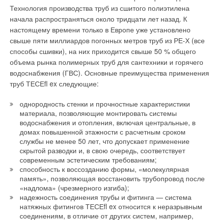
федеральных округах Российской Федерации и дочерние
Технология производства труб из сшитого полиэтилена
компании в Беларуси, Казахстане, Украине.
начала распространяться около тридцати лет назад. К
Табл. 3. Внутренние
настоящему времени только в Европе уже установлено
диаметры муфт из
свыше пяти миллиардов погонных метров труб из РЕ-Х (все
Читайте по теме:
реактопластов,
способы сшивки), на них приходится свыше 50 % общего
армированных
объема рынка полимерных труб для сантехники и горячего
→
Международный концерн KSB - 150 лет опыта,
стекловолокном*
водоснабжения (ГВС). Основные преимущества применения
изобретений и инноваций
ЖУРНАЛ СОК 2021
труб ТЕСЕﬂ ex следующие:
→
Арматура KSB для систем ОВК зданий и сооружений
ЖУРНАЛ СОК ДЕКАБРЬ 2020
однородность стенки и прочностные характеристики
→
15 лет ООО «КСБ»
материала, позволяющие монтировать системы
ЖУРНАЛ СОК ИЮЛЬ 2020
→
Табл. 4. Параметры
водоснабжения и отопления, включая центральные, в
Новейшее поколение незасоряемых канализационных
насосов
домах повышенной этажности с расчетным сроком
уплотнителей муфт из
ЖУРНАЛ СОК МАЙ 2020
службы не менее 50 лет, что допускает применение
→
реактопластов,
KSB в России: итоги, планы, перспективы
скрытой разводки и, в свою очередь, соответствует
ЖУРНАЛ СОК ФЕВРАЛЬ 2020
армированных
современным эстетическим требованиям;
стекловолокном*
способность к воссозданию формы, «молекулярная
память», позволяющая восстановить трубопровод после
«надлома» (чрезмерного изгиба);
надежность соединения трубы и фитинга — система
натяжных фитингов ТЕСЕﬂ ex относится к неразрывным
Табл. 5. Размеры [мм]
Уведомления отключены
соединениям, в отличие от других систем, например,
центральных упоров для