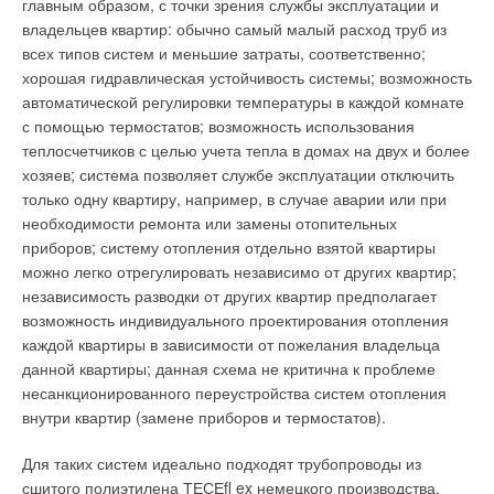
стекловолокном
главным образом, с точки зрения службы эксплуатации и
Частотный преобразователь PumpDrive специально
владельцев квартир: обычно самый малый расход труб из
изготавливается для моторов мощностью до 55 кВт. Он
всех типов систем и меньшие затраты, соответственно;
может монтироваться на двигателе, на стене или в шкафу
хорошая гидравлическая устойчивость системы; возможность
управления и является единственной системой управления
автоматической регулировки температуры в каждой комнате
как для синхронных, так и асинхронных двигателей. Для
Рис. 7. Поперечные
с помощью термостатов; возможность использования
моторов мощностью до 1,4 МВт используются другие
сечения уплотнителей
теплосчетчиков с целью учета тепла в домах на двух и более
преобразователи частоты вращения, которые могут
муфт из реактопластов,
хозяев; система позволяет службе эксплуатации отключить
устанавливаться только в шкафу управления.
армированных
только одну квартиру, например, в случае аварии или при
стекловолокном
KSB GROUP
необходимости ремонта или замены отопительных
приборов; систему отопления отдельно взятой квартиры
можно легко отрегулировать независимо от других квартир;
Концерн KSB — это мировой производитель насосного
независимость разводки от других квартир предполагает
оборудования и трубопроводной арматуры для различных
возможность индивидуального проектирования отопления
Рис. 8. Поперечное
отраслей промышленности, ЖКХ, гражданского
каждой квартиры в зависимости от пожелания владельца
сечение центрального
строительства и энергетики. KSB является старейшим
данной квартиры; данная схема не критична к проблеме
упора для муфт из
предприятием Германии по производству насосного
несанкционированного переустройства систем отопления
реактопластов,
оборудования, история компании насчитывает более 140 лет
внутри квартир (замене приборов и термостатов).
армированных
и неразрывно связана с развитием мирового
стекловолокном
технологического прогресса. ООО «
КСБ
», дочернее
Для таких систем идеально подходят трубопроводы из
предприятие концерна KSB, имеет 11 филиалов во всех
сшитого полиэтилена ТЕСЕﬂ ex немецкого производства.