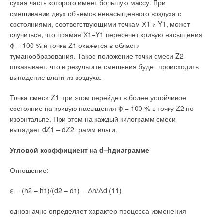
сухая часть которого имеет большую массу. При
смешивании двух объемов ненасыщенного воздуха с
состояниями, соответствующими точкам Х1 и Y1, может
случиться, что прямая Х1–Y1 пересечет кривую насыщения
ϕ = 100 % и точка Z1 окажется в области
туманообразования. Такое положение точки смеси Z2
показывает, что в результате смешения будет происходить
выпадение влаги из воздуха.
Точка смеси Z1 при этом перейдет в более устойчивое
состояние на кривую насыщения ϕ = 100 % в точку Z2 по
изоэнтальпе. При этом на каждый килограмм смеси
выпадает dZ1 – dZ2 грамм влаги.
Угловой коэффициент на d–hдиаграмме
Отношение:
ε = (h2 – h1)/(d2 – d1) = Δh/Δd (11)
однозначно определяет характер процесса изменения