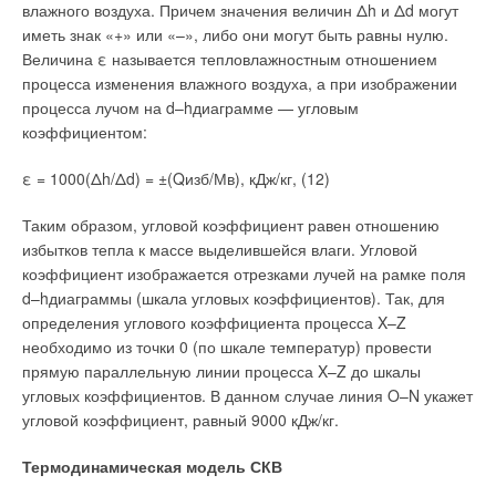
влажного воздуха. Причем значения величин Δh и Δd могут
иметь знак «+» или «–», либо они могут быть равны нулю.
Величина ε называется тепловлажностным отношением
процесса изменения влажного воздуха, а при изображении
процесса лучом на d–hдиаграмме — угловым
коэффициентом:
ε = 1000(Δh/Δd) = ±(Qизб/Мв), кДж/кг,
(12)
Таким образом, угловой коэффициент равен отношению
избытков тепла к массе выделившейся влаги. Угловой
коэффициент изображается отрезками лучей на рамке поля
d–hдиаграммы (шкала угловых коэффициентов). Так, для
определения углового коэффициента процесса X–Z
необходимо из точки 0 (по шкале температур) провести
прямую параллельную линии процесса X–Z до шкалы
угловых коэффициентов. В данном случае линия O–N укажет
угловой коэффициент, равный 9000 кДж/кг.
Термодинамическая модель СКВ