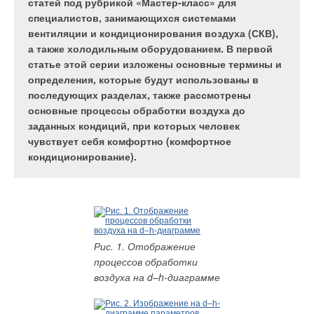
статей под рубрикой «Мастер-класс» для
красноречиво свидетельствует курс на
специалистов, занимающихся системами
повсеместное внедрение принципа фактического
вентиляции и кондиционирования воздуха (СКВ),
учета потребляемых ресурсов, а также на
а также холодильным оборудованием. В первой
повышение эффективности их использования в
статье этой серии изложены основные термины и
производстве и секторе ЖКХ. Одним из
определения, которые будут использованы в
безусловных лидеров в этих начинаниях
последующих разделах, также рассмотрены
являются Екатеринбург и Свердловская область.
основные процессы обработки воздуха до
заданных кондиций, при которых человек
чувствует себя комфортно (комфортное
кондиционирование).
Комплекс мер по ресурсосбережению начал претворяться в
жизнь правительством Свердловской области еще в начале
этого десятилетия, значительно раньше, чем по стране в
целом. Одной из первых инициатив администрации стал
план действий «Семь шагов к теплу и свету», предложенный
Рис. 1. Отображение
губернатором Э. Росселем на заседании Государственного
процессов обработки
Совета РФ 29 мая 2001 г. Благодаря четко обозначенным в
воздуха на d–h-диаграмме
плане направлениям за истекший период в регионе были
успешно реализованы многие новые проекты.