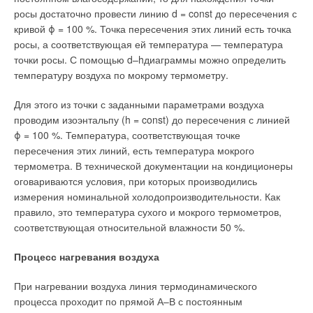
не просто необходимость сегодняшнего дня, но и выгодная
росы достаточно провести линию d = const до пересечения с
экономическая политика.
кривой ϕ = 100 %. Точка пересечения этих линий есть точка
росы, а соответствующая ей температура — температура
Накопленный регионом передовой опыт и колоссальный
точки росы. С помощью d–hдиаграммы можно определить
научно-технический потенциал создают широчайшие
температуру воздуха по мокрому термометру.
перспективы для развития промышленности, а
следовательно, и всех остальных отраслей экономики, в том
Для этого из точки с заданными параметрами воздуха
числе и финансового сектора. И не стоит удивляться, если
проводим изоэнтальпу (h = const) до пересечения с линией
уже в недалеком будущем Екатеринбург станет одним из
ϕ = 100 %. Температура, соответствующая точке
центров евразийской экономики.
пересечения этих линий, есть температура мокрого
термометра. В технической документации на кондиционеры
оговариваются условия, при которых производились
Читайте по теме:
измерения номинальной холодопроизводительности. Как
правило, это температура сухого и мокрого термометров,
→
Ресурсные тестирования электромагнитных клапанов
соответствующая относительной влажности 50 %.
Danfoss
ЖУРНАЛ СОК ДЕКАБРЬ 2020
→
Процесс нагревания воздуха
Частотное регулирование от А до Я
ЖУРНАЛ СОК ДЕКАБРЬ 2020
→
Надёжные решения Danfoss для эффективного
При нагревании воздуха линия термодинамического
пожаротушения тонкораспыленной водой
ЖУРНАЛ СОК ИЮЛЬ 2020
процесса проходит по прямой А–В с постоянным
→
О целесообразности индивидуального учёта тепла в