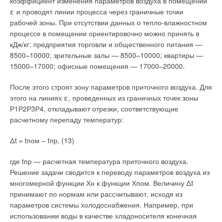
коэффициент изменения параметров воздуха в помещении
ε и проводят линии процесса через граничные точки
рабочей зоны. При отсутствии данных о тепло-влажностном
процессе в помещении ориентировочно можно принять в
кДж/кг: предприятия торговли и общественного питания —
8500–10000; зрительные залы — 8500–10000; квартиры —
15000–17000; офисные помещения — 17000–20000.
После этого строят зону параметров приточного воздуха. Для
этого на линиях ε, проведенных из граничных точек зоны
Р1Р2Р3Р4, откладывают отрезки, соответствующие
расчетному перепаду температур:
Δt = tпом – tпр, (13)
где tпр — расчетная температура приточного воздуха.
Решение задачи сводится к переводу параметров воздуха из
многомерной функции Хн к функции Хпом. Величину Δt
принимают по нормам или рассчитывают, исходя из
параметров системы холодоснабжения. Например, при
использовании воды в качестве хладоносителя конечная