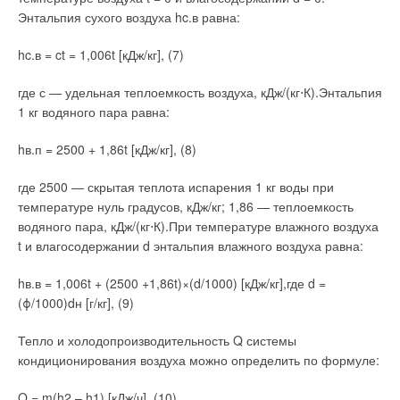
здания также использованы автоматические
Энтальпия сухого воздуха hc.в равна:
балансировочные клапаны и радиаторные терморегуляторы
Danfoss. Конечно, добиться таких результатов было бы
hc.в = ct = 1,006t [кДж/кг], (7)
невозможно без поддержки бизнес-структур.
где с — удельная теплоемкость воздуха, кДж/(кг⋅К).Энтальпия
Привлечь их к активному участию в реформе позволило
1 кг водяного пара равна:
проведение в регионе большого числа различных целевых
мероприятий. Администрация Свердловской области, мэрия
hв.п = 2500 + 1,86t [кДж/кг], (8)
Екатеринбурга и региональные отраслевые министерства
проводят на конкурсной основе отбор лучших по
где 2500 — скрытая теплота испарения 1 кг воды при
показателям энерго-эффективности промышленных
температуре нуль градусов, кДж/кг; 1,86 — теплоемкость
предприятий и муниципалитетов. Победителям
водяного пара, кДж/(кг⋅К).При температуре влажного воздуха
предоставляют различные льготы и преимущества,
t и влагосодержании d энтальпия влажного воздуха равна:
например, в получении кредитов. Поэтому без
преувеличения можно сказать, что экономить в регионе
hв.в = 1,006t + (2500 +1,86t)×(d/1000) [кДж/кг],где d =
сегодня выгодно вдвойне.
(ϕ/1000)dн [г/кг], (9)
Необходимые и достаточные условия
Тепло и холодопроизводительность Q системы
кондиционирования воздуха можно определить по формуле:
Для проведения столь масштабной реформы необходима
серьезная научно-техническая база. В этой связи стоит
Q = m(h2 – h1) [кДж/ч], (10)