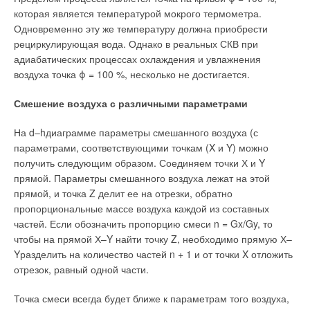
которая является температурой мокрого термометра.
Одновременно эту же температуру должна приобрести
рециркулирующая вода. Однако в реальных СКВ при
адиабатических процессах охлаждения и увлажнения
воздуха точка ϕ = 100 %, несколько не достигается.
Смешение воздуха с различными параметрами
На d–hдиаграмме параметры смешанного воздуха (с
параметрами, соответствующими точкам (X и Y) можно
получить следующим образом. Соединяем точки Х и Y
прямой. Параметры смешанного воздуха лежат на этой
прямой, и точка Z делит ее на отрезки, обратно
пропорциональные массе воздуха каждой из составных
частей. Если обозначить пропорцию смеси n = Gx/Gy, то
чтобы на прямой Х–Y найти точку Z, необходимо прямую Х–
Yразделить на количество частей n + 1 и от точки X отложить
отрезок, равный одной части.
Точка смеси всегда будет ближе к параметрам того воздуха,