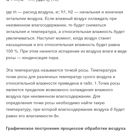
отдельно остановиться на одном из наиболее значимых
событий последних лет — создании в 2006 г. Института
где m — расход воздуха, кг; h1, h2 — начальная и конечная
энергосбережения (ИНЭС). Среди задач этого научно-
энтальпии воздуха. Если влажный воздух охлаждать при
исследовательского центра — разработка схем инженерных
неизменном влагосодержании, то будет снижаться
сетей городов и населенных пунктов Среднего Урала, аудит
энтальпия и температура, а относительная влажность будет
тепло-потерь зданий, тестирование нового оборудования, а
увеличиваться. Наступит момент, когда воздух станет
также подготовка и сертификация кадров.
насыщенным и его относительная влажность будет равна
100 %. При этом начнется испарение из воздуха влаги в виде
Институт работает в тесном контакте с ведущими
росы — конденсация пара.
разработчиками и производителями оборудования для
тепловых сетей. По мнению Марины Потурайко,
Эта температура называется точкой росы. Температура
регионального представителя компании «Данфосс»
точки росы для различных температур сухого воздуха и
(ведущего мирового производителя энергосберегающего
относительной влажности приведена в табл. 1.Точка росы
оборудования для систем отопления и теплоснабжения
является пределом возможного охлаждения влажного
зданий), «он будет формировать прочную научную основу
воздуха при неизменном влагосодержании. Для
для разработки нормативных документов в области
определения точки росы необходимо найти такую
использования энергоресурсов, что жизненно необходимо
температуру, при которой влагосодержание воздуха d будет
для эффективного реформирования ЖКХ».
равно его влагоемкости dн.
Недавно при институте начал работать «Уральский портал
Графическое построение процессов обработки воздуха