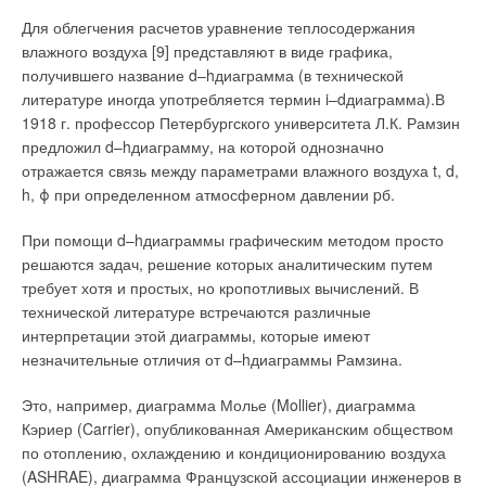
энергосбережения», на котором размещены материалы о
деятельности учреждения. Руководители предприятий,
Для облегчения расчетов уравнение теплосодержания
интересующиеся энергосберегающими технологиями,
влажного воздуха [9] представляют в виде графика,
смогут найти там множество полезной информации, а
получившего название d–hдиаграмма (в технической
рядовые потребители — узнать, как оптимизировать свои
литературе иногда употребляется термин i–dдиаграмма).В
коммунальные расходы. Чтобы обеспечить успешное
1918 г. профессор Петербургского университета Л.К. Рамзин
претворение в жизнь новых разработок в сфере
предложил d–hдиаграмму, на которой однозначно
энергосбережения, необходимы современные инструменты
отражается связь между параметрами влажного воздуха t, d,
технического регулирования.
h, ϕ при определенном атмосферном давлении pб.
В связи с этим показательна инициатива Ассоциации
При помощи d–hдиаграммы графическим методом просто
строителей г. Екатеринбурга и Союза предприятий
решаются задач, решение которых аналитическим путем
строительной индустрии Свердловской области.
требует хотя и простых, но кропотливых вычислений. В
Представители организаций выступили с предложением о
технической литературе встречаются различные
создании Экспертного совета в области проверки качества
интерпретации этой диаграммы, которые имеют
выполнения стандартов. Как поясняет член совета Марина
незначительные отличия от d–hдиаграммы Рамзина.
Потурайко, «это общественная организация, созданная для
регулирования действий участников рынка в области
Это, например, диаграмма Молье (Mollier), диаграмма
строительства. Члены экспертного совета получат право
Кэриер (Carrier), опубликованная Американским обществом
проверять соответствие объектов требованиям нормативов,
по отоплению, охлаждению и кондиционированию воздуха
в т.ч. и по энергосбережению.
(ASHRAE), диаграмма Французской ассоциации инженеров в