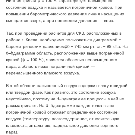
Нижняя кривая ϕ = 100 % характеризует насыщенное
инженерных. В Екатеринбурге хорошо понимали, что эта
состояние воздуха и называется пограничной кривой. При
проблема не исчезнет сама собой, поэтому здесь решили
повышении барометрического давления линия насыщения
рассчитывать лишь на собственные силы.
смещается вверх, а при понижении давления — вниз.
Еще в 2002 г. при Уральском государственном техническом
Так, при проведении расчетов для СКВ, расположенных в
университете (УГТУУПИ) в соответствии с указом
районе г. Киева, необходимо пользоваться диаграммой с
губернатора Свердловской области был создан
барометрическим давлениемpб = 745 мм рт. ст. = 99 кПа. На
Региональный учебно-методический центр по сертификации
d–hдиаграмме область, расположенная выше пограничной
специалистов в области энергосбережения и управления
кривой (ϕ = 100 %), является областью ненасыщенного
качеством (РУМЦ ЭС). Научное руководство деятельностью
пара, а область ниже пограничной кривой —
центра осуществляет кафедра «Энергосбережение»
перенасыщенного влажного воздуха.
УГТУУПИ. В задачи центра входит разработка нормативной
документации и учебно-методических материалов, обучение,
В этой области насыщенный воздух содержит влагу в жидкой
переподготовка и последующая сертификация специалистов
или твердой фазе. Как правило, это состояние воздуха
по энергосбережению.
неустойчиво, поэтому на d–hдиаграмме процессы в ней не
рассматривают. На d–hдиаграмме каждая точка выше
Следует отметить, что обучение персонала проводится
пограничной кривой отражает определенное состояние
непосредственно по месту работы. Это необыкновенно
воздуха (температуру, влагосодержание, относительную
эффективно, т.к. позволяет готовить специалистов без
влажность, энтальпию, парциальное давление водяного
отрыва от производства и учитывать в процессе обучения
пара).