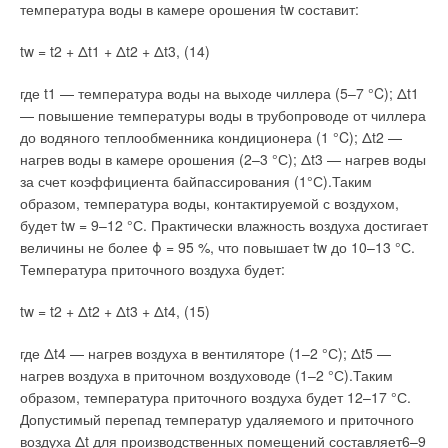
температура воды в камере орошения tw составит:
tw = t2 + Δt1 + Δt2 + Δt3, (14)
где t1 — температура воды на выходе чиллера (5–7 °C); Δt1
— повышение температуры воды в трубопроводе от чиллера
до водяного теплообменника кондиционера (1 °C); Δt2 —
нагрев воды в камере орошения (2–3 °С); Δt3 — нагрев воды
за счет коэффициента байпассирования (1°С).Таким
образом, температура воды, контактируемой с воздухом,
будет tw = 9–12 °С. Практически влажность воздуха достигает
величины не более ϕ = 95 %, что повышает tw до 10–13 °С.
Температура приточного воздуха будет:
tw = t2 + Δt2 + Δt3 + Δt4, (15)
где Δt4 — нагрев воздуха в вентиляторе (1–2 °С); Δt5 —
нагрев воздуха в приточном воздуховоде (1–2 °С).Таким
образом, температура приточного воздуха будет 12–17 °С.
Допустимый перепад температур удаляемого и приточного
воздуха Δt для производственных помещений составляет6–9