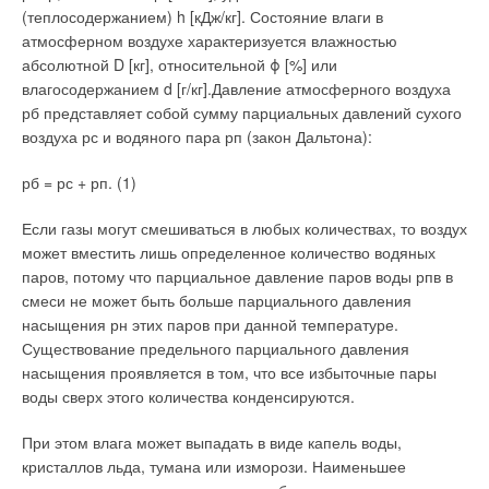
По сути, полученный эффект равносилен вводу в строй еще
(теплосодержанием) h [кДж/кг]. Состояние влаги в
одной крупной электростанции. Одновременно была
атмосферном воздухе характеризуется влажностью
модернизирована информационная сеть и система
абсолютной D [кг], относительной ϕ [%] или
диспетчерского управления ОАО «Свердловэнерго»,
влагосодержанием d [г/кг].Давление атмосферного воздуха
основного поставщика электроэнергии в регионе. Комплекс
рб представляет собой сумму парциальных давлений сухого
мероприятий, разработанный ITкомпанией «Тэкинком»,
воздуха рс и водяного пара рп (закон Дальтона):
позволил значительно повысить производительность и
отказоустойчивость системы.
рб = рс + рп. (1)
Кстати, для переоснащения было использовано
Если газы могут смешиваться в любых количествах, то воздух
оборудование Hewlett Packard и EMC с пониженным
может вместить лишь определенное количество водяных
энергопотреблением.Однако рациональная экономия нужна
паров, потому что парциальное давление паров воды рпв в
не только при производстве, но и при использовании
смеси не может быть больше парциального давления
энергии. Основными ее потребителями являются
насыщения рн этих паров при данной температуре.
промышленные предприятия, для работы которых
Существование предельного парциального давления
необходима большая мощность. Поэтому на
насыщения проявляется в том, что все избыточные пары
машиностроительных и металлургических заводах региона
воды сверх этого количества конденсируются.
внедряются системы эффективного использования энергии
и топлива.
При этом влага может выпадать в виде капель воды,
кристаллов льда, тумана или изморози. Наименьшее
По оценке специалистов Министерства промышленности,