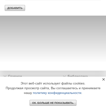
Главное
Библиотека
×
Подписка
Реклама
Этот веб-сайт использует файлы cookies.
Продолжая просмотр сайта, Вы соглашаетесь и принимаете
Информация
нашу
политику конфиденциальности
.
© 2002 - 2026 OOO Издательский дом «МЕДИА ТЕХНОЛОДЖИ» +7 (495) 665-00-
00
ОК. БОЛЬШЕ НЕ ПОКАЗЫВАТЬ.