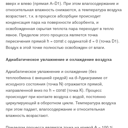
Ваш E-mail *
вверх и влево (прямая А–D1). При этом влагосодержание и
относительная влажность снижаются, а температура воздуха
возрастает, т.к. в процессе абсорбции происходит
конденсация пара на поверхности абсорбента, и
Текст комментария
освобожденная скрытая теплота пара переходит в тепло
явное. Пределом этого процесса является точка
пересечения прямой h = const с ординатой d = 0 (точка D1).
Воздух в этой точке полностью освобожден от влаги.
Адиабатическое увлажнение и охлаждение воздуха
Адиабатическое увлажнение и охлаждение (без
теплообмена c внешней средой) на d–hдиаграмме от
исходного состояния (точка N) отражается прямой,
направленной вниз по h = const (точка K). Процесс
происходит при контакте воздуха с водой, постоянно
циркулирующей в оборотном цикле. Температура воздуха
при этом падает, влагосодержание и относительная
влажность возрастают.
Пределом процесса является точка на кривой ϕ = 100 %,