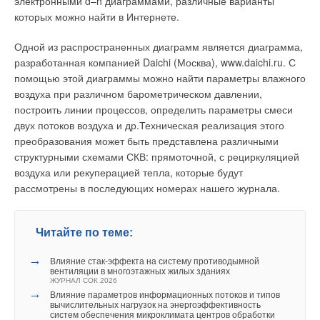
электронными d–h диаграммами, различные варианты
которых можно найти в Интернете.
Одной из распространенных диаграмм является диаграмма,
разработанная компанией Daichi (Москва), www.daichi.ru. С
помощью этой диаграммы можно найти параметры влажного
воздуха при различном барометрическом давлении,
построить линии процессов, определить параметры смеси
двух потоков воздуха и др.Техническая реализация этого
преобразования может быть представлена различными
структурными схемами СКВ: прямоточной, с рециркуляцией
воздуха или рекуперацией тепла, которые будут
рассмотрены в последующих номерах нашего журнала.
Читайте по теме:
→
Влияние стак‑эффекта на систему противодымной
вентиляции в многоэтажных жилых зданиях
ЖУРНАЛ СОК 2026
→
Влияние параметров информационных потоков и типов
вычислительных нагрузок на энергоэффективность
систем обеспечения микроклимата центров обработки