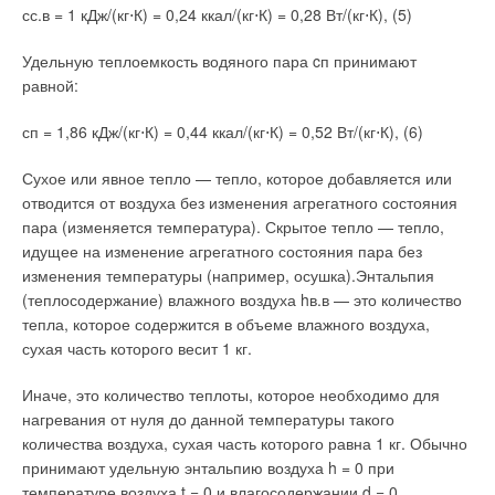
сс.в = 1 кДж/(кг⋅К) = 0,24 ккал/(кг⋅К) = 0,28 Вт/(кг⋅К), (5)
Екатеринбурга и других объектов были установлены узлы
регулирования
Danfoss
. Как показала практика, такие
Удельную теплоемкость водяного пара cп принимают
решения позволяют в значительной степени снизить нагрузку
равной:
на теплосеть и оптимизировать ее работу. Приборы для
регулирования потребления тепла позволяют снизить его
сп = 1,86 кДж/(кг⋅К) = 0,44 ккал/(кг⋅К) = 0,52 Вт/(кг⋅К), (6)
расход в среднем на 30 % за отопительный сезон.
Сухое или явное тепло — тепло, которое добавляется или
Выгодно это и потребителям, т.к. объем коммунальных
отводится от воздуха без изменения агрегатного состояния
платежей существенно уменьшается. Если говорить о жилом
пара (изменяется температура). Скрытое тепло — тепло,
секторе, то годовая экономия составляет в среднем 3–4 тыс.
идущее на изменение агрегатного состояния пара без
руб. на квартиру. Для многих потребителей это значительная
изменения температуры (например, осушка).Энтальпия
сумма. Сегодня уже принята муниципальная программа,
(теплосодержание) влажного воздуха hв.в — это количество
направленная на масштабное расширение подобной
тепла, которое содержится в объеме влажного воздуха,
практики, а в городском бюджете на 2009 г. предусмотрены
сухая часть которого весит 1 кг.
значительные средства для ее реализации.
Иначе, это количество теплоты, которое необходимо для
Не остается в стороне и сектор коммерческой застройки.
нагревания от нуля до данной температуры такого
Один из примеров — энерго-эффективный торговый центр
количества воздуха, сухая часть которого равна 1 кг. Обычно
«Гринвич», окончание строительства которого
принимают удельную энтальпию воздуха h = 0 при
запланировано на 2009 г. В системе теплоснабжения этого
температуре воздуха t = 0 и влагосодержании d = 0.