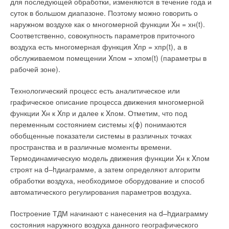
для последующей обработки, изменяются в течение года и
суток в большом диапазоне. Поэтому можно говорить о
наружном воздухе как о многомерной функции Xн = хн(t).
Соответственно, совокупность параметров приточного
воздуха есть многомерная функция Xпр = хпр(t), а в
обслуживаемом помещении Xпом = хпом(t) (параметры в
рабочей зоне).
Технологический процесс есть аналитическое или
графическое описание процесса движения многомерной
функции Xн к Xпр и далее к Xпом. Отметим, что под
переменным состоянием системы х(ϕ) понимаются
обобщенные показатели системы в различных точках
пространства и в различные моменты времени.
Термодинамическую модель движения функции Xн к Xпом
строят на d–hдиаграмме, а затем определяют алгоритм
обработки воздуха, необходимое оборудование и способ
автоматического регулирования параметров воздуха.
Построение ТДМ начинают с нанесения на d–hдиаграмму
состояния наружного воздуха данного географического