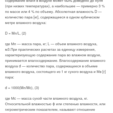
содержание влаги в воздухе может быть доведено до нуля
энергетики и науки Свердловской области, потенциал
(при низких температурах), а наибольшее — примерно 3 %
энергосбережения в индустриальном секторе региона
по массе или 4 % по объему. Абсолютная влажность D —
составляет порядка 30 млрд руб. Ожидается, что к 2010 г.
количество пара [кг], содержащееся в одном кубическом
будет освоена 1/5 этого потенциала.
метре влажного воздуха:
ЖКХ: в духе времени
D = Mп/L, (2)
Хорошо известно, что во многих регионах страны энерго-
где Мп — масса пара, кг; L — объем влажного воздуха,
эффективность ЖКХ оставляет желать лучшего. Однако
м3.При практических расчетах за единицу измерения,
можно говорить и о наличии позитивных тенденций в этом
характеризующую содержание пара во влажном воздухе,
секторе экономики. Ситуация в коммунальном хозяйстве
принимается влагосодержание. Влагосодержание влажного
Екатеринбурга наглядно иллюстрирует это утверждение.
воздуха d — количество пара, содержащееся в объеме
Сегодня здесь около 80 % зданий оборудованы приборами
влажного воздуха, состоящего из 1 кг сухого воздуха и Мв [г]
учета тепла. Расчеты за отопление производятся теперь в
пара:
соответствии с реальным потреблением тепловой энергии, а
не по установленным нормативам.
d = 1000(Mп/Mc), (3)
Результатом внедрения системы учета стало продуманное
где Мc — масса сухой части влажного воздуха, кг.
отношение к использованию энергоресурсов при
Относительной влажностью ϕ или степенью влажности, или
проектировании и обслуживании зданий и сооружений.
гигрометрическим показателем, называют отношение