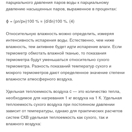
Например, при реконструкции некоторых объектов
парциального давления паров воды к парциальному
используется инновационный продукт — термоизолирующее
давлению насыщенных паров, выраженное в процентах:
покрытие «ТермоШилд», применяемое в аэрокосмической
ϕ = (рп/pн)100 % ≈ (d/dп)100 %. (4)
промышленности. Этот материал может применяться для
окраски фасадов домов, при этом их теплоизоляционные
Относительную влажность можно определить, измеряя
свойства повышаются на 60 %.
интенсивность испарения воды. Естественно, чем ниже
влажность, тем активнее будет идти испарение влаги. Если
Другой пример — перевод многих котельных, ранее
термометр обмотать влажной тканью, то показания
использовавших мазут для подогрева воды, на природный
термометра будут уменьшаться относительно сухого
газ. Это позволяет снизить себестоимость тепла почти вдвое.
термометра. Разность показаний температур сухого и
Но повышение эффективности расходования тепла — лишь
мокрого термометров дают определенное значение степени
половина решения. Специалистам хорошо известно, что
влажности атмосферного воздуха.
значительная часть энергии теряется по пути к ее
потребителям. Поэтому было принято решение о
Удельная теплоемкость воздуха c — это количество тепла,
комплексной модернизации сетей теплоснабжения города и
необходимое для нагревания 1 кг воздуха на 1 К. Удельная
области, в частности — об установке узлов автоматического
теплоемкость сухого воздуха при постоянном давлении
регулирования (тепловых пунктов, балансировочных
зависит от температуры, однако для практических расчетов
клапанов и пр.).
систем СКВ удельная теплоемкость как сухого, так и
влажного воздуха:
Так, в системах теплоснабжения городской детской
больницы, некоторых районов старой застройки