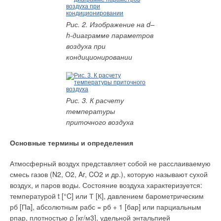
Прежде всего реформа затронула энергосистему региона,
что позволило значительно повысить ее эффективность.
Рис. 2. Изображение на d–
Например, в конце 2001 г. была введена в строй
h-диаграмме параметров
газотурбинная расширительная станция мощностью 11,5
воздуха при
МВт, не имеющая аналогов в мире. Станция преобразует в
кондиционировании
электричество энергию перепада давления природного газа
в магистральном трубопроводе, поставляющем топливо для
Среднеуральской ГРЭС.
Рис. 3. К расчету
То, что раньше рассматривалось как неизбежные потери,
температуры
теперь стало работать и приносить пользу. Годовой
приточного воздуха
экономический эффект от использования энергии перепада
давления на Среднеуральской ГРЭС составляет 28 тыс.
Основные термины и определения
т.у.т.Другой показательный пример — модернизация турбин
на электростанциях Свердловской области. Реконструкция
Атмосферный воздух представляет собой не расслаиваемую
позволила существенно увеличить КПД оборудования.
смесь газов (N2, O2, Ar, CO2 и др.), которую называют сухой
Суммарная экономия составляет порядка 250 тыс. кВт, а
воздух, и паров воды. Состояние воздуха характеризуется:
ведь эта цифра равна мощности такого гиганта, как
температурой t [°C] или Т [К], давлением барометрическим
«ДнепроГЭС».
рб [Па], абсолютным рабс = рб + 1 [бар] или парциальным
рпар, плотностью ρ [кг/м3], удельной энтальпией