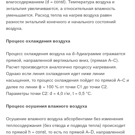
влагосодержанием (d = const). Температура воздуха и
МКД
энтальпия увеличиваются, а относительная влажность
ЖУРНАЛ СОК МАЙ 2020
→
Вспомогательное оборудование ИТП, позволяющее
уменьшается. Расход тепла на нагрев воздуха равен
обеспечить качественные показатели теплоснабжения
разности энтальпий конечного и начального состояний
ЖУРНАЛ СОК МАРТ 2020
воздуха.
Процесс охлаждения воздуха
Процесс охлаждения воздуха на d–hдиаграмме отражается
прямой, направленной вертикально вниз, (прямая А–С).
Уведомления отключены
Расчет производится аналогично процессу нагревания.
Комментарии
Однако если линия охлаждения идет ниже линии
насыщения, то процесс охлаждения пойдет по прямой А–С и
В этой теме еще нет комментариев
далее по линии ϕ = 100 % от точки С1 до точки С2.
Параметры точки С2: d = 4,0 г/кг, t = 0,5 °С.
Добавить комментарий
Процесс осушения влажного воздуха
Ваше имя *
Осушение влажного воздуха абсорбентами без изменения
теплосодержания (без отвода и подвода тепла) происходит
по прямой h = const, то есть по прямой А–D, направленной