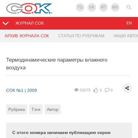
TG
VK
RT
MX
ЖУРНАЛ СОК
EN
АРХИВ ЖУРНАЛА СОК
СТАТЬИ ПО РУБРИКАМ
НАШИ АВТ
Урал: первые шаги на пути к теплу и свету
Термодинамические параметры влажного
СОК №1 | 2009
36232
0
0
воздуха
Рубрика
Тэги
Автор
СОК №1 | 2009
53075
3
0
Проблема дефицита энергоресурсов возникла
задолго до начала глобального финансового
Рубрика
Тэги
Автор
кризиса. Поэтому сегодня многие государства
рассматривают энергосбережение как один из
основных приоритетов экономического развития.
С этого номера начинаем публикацию серии
Не является исключением и Россия, о чем