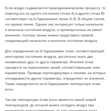
специфику их повседневной работы. Кроме того, РУМЦ
контролирует качество учебного процесса в отраслевых
Если воздух подвергается термодинамическому процессу, то
вузах, организует семинары, «круглые столы» и деловые
переход его из одного состояния (точка А) в другое (точка В)
игры.
соответствует на d–hдиаграмме линии А–В. В общем случае
это кривая линия. Однако нас интересует только начальное
Чтобы закрепить достигнутый успех и обеспечить
и конечные состояния воздуха, а промежуточные не имеют
долговременный эффект от проводимых мероприятий,
значения, поэтому линию можно представить прямой,
необходимо готовить будущие поколения специалистов,
соединяющей начальное и конечное состояния воздуха.
обладающих культурой бережного отношения к
энергоресурсам. И в администрации региона в полной мере
Для определения на d–hдиаграмме точки, соответствующей
осознают это. Поэтому в Свердловской области создана и
некоторому состоянию воздуха, достаточно знать два
развивается система непрерывной образовательной
независимых друг от друга параметра. Искомая точка
деятельности по энергосбережению.
находится на пересечении линий, соответствующим этим
параметрам. Проведя перпендикуляры к линиям, на которых
Для студентов технических специальностей регулярно
откладываются другие параметры, определяют их значения.
проводятся олимпиады по использованию энерго- и
Также определяется на d–hдиаграмме температура точки
ресурсосберегающих технологий. Кроме того, будущие
росы.
инженеры принимают участие в многочисленных семинарах,
научно-практических конференциях и интеллектуальных
Так как температура точки росы является самой низкой
играх. Опыт Екатеринбурга и Свердловской области
температурой, до которой можно охладить воздух при
наглядно иллюстрирует, что экономия энергоресурсов — это
постоянном влагосодержании, то для нахождения точки