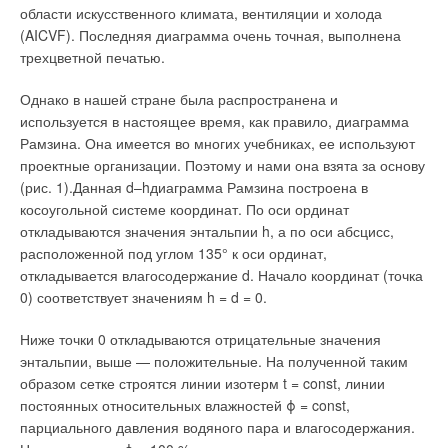
области искусственного климата, вентиляции и холода
В случае обнаружения каких-либо нарушений информация о
(AICVF). Последняя диаграмма очень точная, выполнена
них будет немедленно доводиться до широких слоев
трехцветной печатью.
общественности через региональные СМИ». Сложно
представить себе более эффективный механизм
Однако в нашей стране была распространена и
регулирования рынка. Безусловно, динамичное развитие
используется в настоящее время, как правило, диаграмма
современных технологий невозможно без тесного контакта и
Рамзина. Она имеется во многих учебниках, ее используют
обмена опытом с другими регионами. Сегодня Свердловская
проектные организации. Поэтому и нами она взята за основу
область является центром проведения многих федеральных
(рис. 1).Данная d–hдиаграмма Рамзина построена в
и международных конференций, семинаров, симпозиумов и
косоугольной системе координат. По оси ординат
выставок в области энергосбережения.
откладываются значения энтальпии h, а по оси абсцисс,
расположенной под углом 135° к оси ординат,
Подобные мероприятия способствуют и дополнительному
откладывается влагосодержание d. Начало координат (точка
притоку инвестиций, что не может не сказаться на общих
0) соответствует значениям h = d = 0.
темпах экономического развития региона.
Ниже точки 0 откладываются отрицательные значения
Кадры решают все
Действительно, реализация столь
энтальпии, выше — положительные. На полученной таким
масштабных проектов была бы невозможна без привлечения
образом сетке строятся линии изотерм t = const, линии
большого числа квалифицированных специалистов. Однако
постоянных относительных влажностей ϕ = const,
в недалеком прошлом многие отрасли экономики
парциального давления водяного пара и влагосодержания.
испытывали острый недостаток кадров, особенно