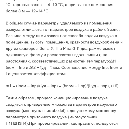
°С, торговых залов — 4–10 °С, а при высоте помещения
более 3 м — 12–14 °С.
В общем случае параметры удаляемого из помещения
воздуха отличаются от параметров воздуха в рабочей зоне.
Разница между ними зависит от способа подачи воздуха в
помещение, высоты помещения, кратности воздухообмена и
других факторов. Зоны У, П и Р на d–h диаграмме имеют
одинаковую форму и расположены вдоль линии ε на
расстояниях, соответствующих разностей температур:Δt1 =
tпом – tпр и Δt2 = tуд – tпом. Соотношение между tпр, tпом и
t оценивается коэффициентом:
m1 = (tпом – tпр)/(tуд – tпр) = (hпом – hпр)/(hуд – hпр),
(16)
Таким образом, процесс кондиционирования воздуха
сводится к приведению множества параметров наружного
воздуха (многоугольник abcdef) к допустимому множеству
параметров приточного воздуха (многоугольник
П1П2П3П4).При проектировании, как правило, пользуются