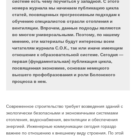
Например, в г. Кирове зимой 2014-2015 гг. дороги
системе есть чему поучиться у западной. С этого
буду посыпать в основном песко-соляной смесью:
номера журнала мы начинаем публикацию цикла
она более технологична, чем химические
статей, посвященных прогрессивным подходам к
реагенты, использовать которые можно только
обучению специалистов отрасли отопления и
при температурах не выше -25°C . В Перми её
вентиляции. Впрочем, данные подходы являются
заготовку начали ещё в середине июля.
во многом универсальными. Поэтому, по нашему
мнению, эти материалы будут интересны всем
читателям журнала С.О.К., так или иначе имеющим
отношение к образовательной системе. Сегодня —
В российских регионах развернулась подготовка к зимнему
первая (фундаментальная) публикация цикла,
сезону. Как обычно, коммунальщики уделяют повышенное
посвященная экономике, основам немецкого
внимание заготовке песка и реагентов для обработки улиц в
высшего профобразования и роли Болонского
период гололёда. Например, в г. Кирове зимой 2014-2015 гг.
процесса в нем.
дороги буду посыпать в основном песко-соляной смесью:
она более технологична, чем химические реагенты,
использовать которые можно только при температурах не
выше -25°C[1]. В Перми её заготовку начали ещё в середине
Современное строительство требует возведения зданий с
июля.
экологически безопасными и экономичными системами
отопления, водоснабжения, вентиляции и обеспечения
Однако эти технологии хоть и испытаны десятилетиями, всё
энергией. Инженерные коммуникации сегодня гораздо
же не дают высокой эффективности. Особенно если учесть,
важнее по отношению к внешнему виду строения. По этой