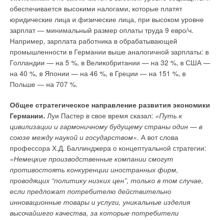
обеспечивается высокими налогами, которые платят
юридические лица и физические лица, при высоком уровне
зарплат — минимальный размер оплаты труда 9 евро/ч.
Добавить комментарий
Например, зарплата работника в обрабатывающей
промышленности в Германии выше аналогичной зарплаты: в
Ваше имя *
Голландии — на 5 %, в Великобритании — на 32 %, в США —
на 40 %, в Японии — на 46 %, в Греции — на 151 %, в
Польше — на 707 %.
Ваш E-mail *
Общее стратегическое направление развития экономики
Германии.
Луи Пастер в свое время сказал:
«Путь к
Текст комментария
цивилизации и гармоничному будущему страны один
—
в
союзе между наукой и государством».
А вот слова
профессора Х.Д. Баллинджера о концептуальной стратегии:
«Немецкие производственные компании смогут
противостоять конкуренции иностранных фирм,
проводящих “политику низких цен”, только в том случае,
если предложат потребителю действительно
инновационные товары и услуги, уникальные изделия
высочайшего качества, за которые потребители