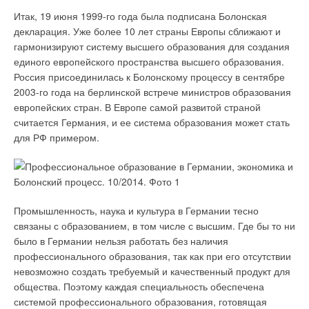
неочищенным ото льда и снега придомовым тротуарам.
Итак, 19 июня 1999-го года была подписана Болонская
Проблему решило только обращение жителей района к
декларация. Уже более 10 лет страны Европы сближают и
губернатору Московской области.
гармонизируют систему высшего образования для создания
единого европейского пространства высшего образования.
«Особенно опасны для пешеходов зимой тротуары, дорожки,
Россия присоединилась к Болонскому процессу в сентябре
ступени и пандусы у подъездов жилых домов, магазинов,
2003-го года на берлинской встрече министров образования
медицинских учреждений и административных зданий, –
европейских стран. В Европе самой развитой страной
отмечает Алексей Терёшин, руководитель направления DEVI
считается Германия, и ее система образования может стать
(системы обогрева улиц) компании «
Данфосс
». – Решить
для РФ примером.
проблему обледенения раз и навсегда и не зависеть от
коммунальных служб можно только с помощью систем
электрообогрева проезжих и пешеходных частей».
Как объясняет специалист, греющий кабель может быть
Промышленность, наука и культура в Германии тесно
уложен непосредственно под асфальтовое покрытие или
связаны с образованием, в том числе с высшим. Где бы то ни
тротуарную плитку. Сделать это можно как в ходе
было в Германии нельзя работать без наличия
капитального ремонта, так и в рамках специальных работ,
профессионального образования, так как при его отсутствии
одобренных решением общего собрания собственников
невозможно создать требуемый и качественный продукт для
жилья. Благодаря защитному покрытию кабель устойчив к
общества. Поэтому каждая специальность обеспечена
механическим повреждениям, влаге и перепадам
системой профессионального образования, готовящая