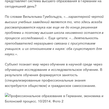
представляет система высшего образования в Германии на
применяется в США, Канаде, Японии, Финляндии и
сегодняшний день?
скандинавских странах. А первый тёплый тротуар в 1998 году
появился в Хельсинки. Кстати, внедрить подобные
По словам Вильгельма Гумбольдта,
«...характерной чертой
технологии собирались ещё в 2008 году и московские
высших учебных заведений является то, что здесь всегда
власти. Правда, тогда речь шла об использовании горячих
рассматривается наука как еще не до конца решенная
водостоков. Однако (видимо, из-за череды экономических
проблема и поэтому высшая школа неизменно остается в
кризисов) идее пока что не было суждено претвориться в
процессе исследований.».
Еще цитата:
«...деятельность
жизнь. Подобная система была введена в строй на
преподавателей неразрывно связана с присутствием
экспериментальной площадке перед зданием столичной
учащихся. и их отношением к науке: оба существуют для
мэрии[3].
науки.».
[1] http://afisha.gorodkirov.ru/article_view?a_id=33146
Субъект познает мир через обучение в научной среде через
[2] http://www.med-inform72.ru/stati/oktyabr/travmatizm-v-zimnij-period.html
обучающее исследование и исследовательское обучение. В
[3] http://www.rg.ru/2008/07/07/dorogi.html
результате обучения формируется занятость
(специализированные профессиональные знания
Читайте по теме:
востребуются обществом) и гражданское самосознание.
→
Ресурсные тестирования электромагнитных клапанов
Danfoss
ЖУРНАЛ СОК ДЕКАБРЬ 2020
→
Частотное регулирование от А до Я
ЖУРНАЛ СОК ДЕКАБРЬ 2020