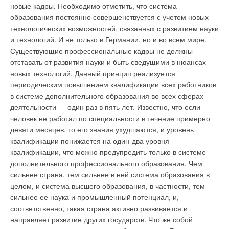
температуры. Использование в системе стаивания льда и
новые кадры. Необходимо отметить, что система
снега автоматических терморегуляторов с датчиками
образования постоянно совершенствуется с учетом новых
температуры (например, DEVIreg™) обеспечивает
технологических возможностей, связанных с развитием науки
минимальный расход электроэнергии. Автоматика включает
и технологий. И не только в Германии, но и во всем мире.
и выключает нагрев на время, минимально необходимое для
Существующие профессиональные кадры не должны
поддержания дорожек сухими. Также она регулирует
отставать от развития науки и быть сведущими в нюансах
температуру в зависимости от погодных условий. Таким
новых технологий. Данный принцип реализуется
образом, все проблемные участки круглосуточно остаются
периодическим повышением квалификации всех работников
безопасными для пешеходов.
в системе дополнительного образования во всех сферах
деятельности — один раз в пять лет. Известно, что если
Затраты на установку и обслуживание системы стаивания
человек не работал по специальности в течение примерно
снега невелики по сравнению с преимуществами перед
девяти месяцев, то его знания ухудшаются, и уровень
традиционными способами защиты от гололёда: песка, соли
квалификации понижается на один-два уровня
и скребков. Более того, значительно сокращаются затраты
квалификации, что можно предупредить только в системе
на ремонт тротуаров вследствие повреждений льдом, снегом
дополнительного профессионального образования. Чем
и реагентами.
сильнее страна, тем сильнее в ней система образования в
целом, и система высшего образования, в частности, тем
О преимуществах электрообогрева красноречиво
сильнее ее наука и промышленный потенциал, и,
свидетельствует и зарубежный опыт. В наши дни подогрев
соответственно, такая страна активно развивается и
дорожного покрытия, автобусных остановок и
направляет развитие других государств. Что же собой
железнодорожных платформ достаточно широко