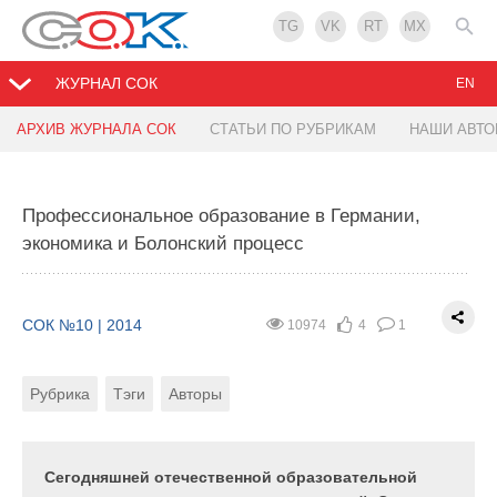
TG
VK
RT
MX
ЖУРНАЛ СОК
EN
АРХИВ ЖУРНАЛА СОК
СТАТЬИ ПО РУБРИКАМ
НАШИ АВТ
Проблему гололёда вновь хотят засыпать
песком
Профессиональное образование в Германии,
экономика и Болонский процесс
СОК №10 | 2014
5384
2
1
Рубрика
Тэги
Автор
СОК №10 | 2014
10974
4
1
Рубрика
Тэги
Авторы
В российских регионах развернулась подготовка к
зимнему сезону. Как обычно, коммунальщики
уделяют повышенное внимание заготовке песка и
реагентов для обработки улиц в период гололёда.
Сегодняшней отечественной образовательной