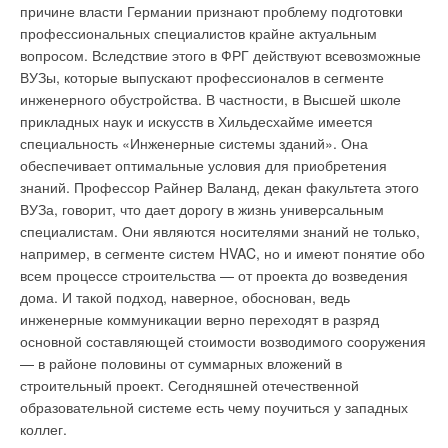
что из-за гололедицы страдают не только автомобили и их
причине власти Германии признают проблему подготовки
владельцы, но и пешеходы. О соли и химикатах они
профессиональных специалистов крайне актуальным
вспоминают с содроганием: количество пар навсегда
вопросом. Вследствие этого в ФРГ действуют всевозможные
испорченной обуви и число обращений в ветеринарные
ВУЗы, которые выпускают профессионалов в сегменте
клиники по поводу больных лап домашних собак растёт год
инженерного обустройства. В частности, в Высшей школе
от года. При сильных снегопадах или колебаниях
прикладных наук и искусств в Хильдесхайме имеется
температуры посыпка песком – неэффективна, что ведёт к
специальность «Инженерные системы зданий». Она
печальным последствиям. Медики констатируют, что около
обеспечивает оптимальные условия для приобретения
15% регистрируемых заболеваний с временной
знаний. Профессор Райнер Валанд, декан факультета этого
нетрудоспособностью и порядка 20% ведущих к
ВУЗа, говорит, что дает дорогу в жизнь универсальным
инвалидности приходится на долю травм на улицах в период
специалистам. Они являются носителями знаний не только,
холодов[2].
например, в сегменте систем HVAC, но и имеют понятие обо
всем процессе строительства — от проекта до возведения
Проблеме тротуаров сегодня уделяется гораздо меньше
дома. И такой подход, наверное, обоснован, ведь
внимания, чем ситуации на зимних дорогах; зачастую они
инженерные коммуникации верно переходят в разряд
очищаются и обрабатываются нерегулярно. Порой ситуация
основной составляющей стоимости возводимого сооружения
становится настолько критичной, что горожанам приходится
— в районе половины от суммарных вложений в
искать поддержки у властей. Так, зимой 2013-2014 гг. из-за
строительный проект. Сегодняшней отечественной
неспособности некоторых управляющих компаний наладить
образовательной системе есть чему поучиться у западных
работу дворников жители микрорайона Павшинская пойма
коллег.
(г. Красногорск Московской обл.) почти 2 месяца ходили по