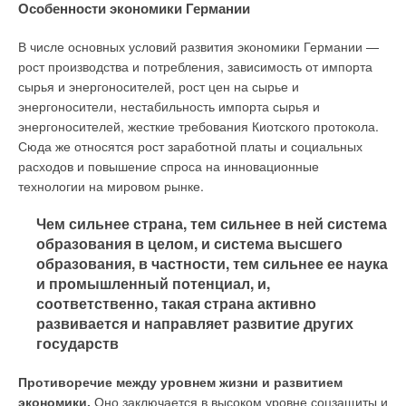
Особенности экономики Германии
→
Надёжные решения Danfoss для эффективного
пожаротушения тонкораспыленной водой
ЖУРНАЛ СОК ИЮЛЬ 2020
В числе основных условий развития экономики Германии —
→
О целесообразности индивидуального учёта тепла в
рост производства и потребления, зависимость от импорта
МКД
сырья и энергоносителей, рост цен на сырье и
ЖУРНАЛ СОК МАЙ 2020
→
DanfossCAD: новые возможности привычного
энергоносители, нестабильность импорта сырья и
инструмента
энергоносителей, жесткие требования Киотского протокола.
ЖУРНАЛ СОК АПРЕЛЬ 2020
Сюда же относятся рост заработной платы и социальных
расходов и повышение спроса на инновационные
технологии на мировом рынке.
Чем сильнее страна, тем сильнее в ней система
образования в целом, и система высшего
Уведомления отключены
образования, в частности, тем сильнее ее наука
Комментарии
и промышленный потенциал, и,
соответственно, такая страна активно
Анна
23-11-2014
развивается и направляет развитие других
Нам с собакой деваться некуда от этой соли, пожалели бы животных
государств
Комментарий полезен?
Противоречие между уровнем жизни и развитием
ДА
НЕТ
экономики.
Оно заключается в высоком уровне соцзащиты и