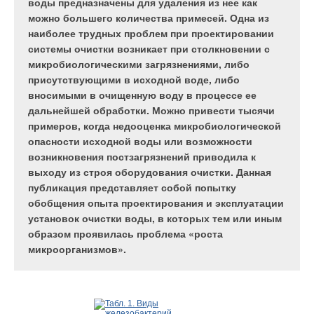
входит в ряд ведущих производителей систем
воды предназначены для удаления из нее как
дымоудаления из нержавеющей стали в областях
можно большего количества примесей. Одна из
промышленности и жилого фонда в Германии.
наиболее трудных проблем при проектировании
Продукция фирмы используется с разными
системы очистки возникает при столкновении с
видами техники — котлами малой и большой
микробиологическими загрязнениями, либо
мощности, печами и каминами, конденсационными
присутствующими в исходной воде, либо
котлами, работающими на различных видах
вносимыми в очищенную воду в процессе ее
топлива (природном и сжиженном газе, солярке,
дальнейшей обработки. Можно привести тысячи
твердом топливе). При правильном монтаже и
примеров, когда недооценка микробиологической
профессиональной эксплуатации фирма «ЭКА»
опасности исходной воды или возможности
обеспечивает 15-летнюю гарантию на свою
возникновения постзагрязнений приводила к
продукцию из нержавеющей стали.
выходу из строя оборудования очистки. Данная
Представительства фирмы «ЭКА» действуют в
публикация представляет собой попытку
шести странах Западной Европы. В России
обобщения опыта проектирования и эксплуатации
представительство «ЭКА» в Санкт-Петербурге
установок очистки воды, в которых тем или иным
работает с октября 2004 г.
образом проявилась проблема «роста
микроорганизмов».