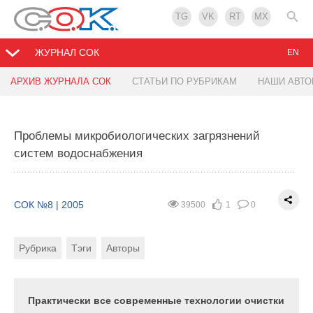
TG
VK
RT
MX
ЖУРНАЛ СОК
EN
АРХИВ ЖУРНАЛА СОК
СТАТЬИ ПО РУБРИКАМ
НАШИ АВТ
Системы дымоудаления немецкой фирмы ЕKA
Edelstahlkamine
Проблемы микробиологических загрязнений
систем водоснабжения
СОК №8 | 2005
32391
0
0
Рубрика
Тэги
СОК №8 | 2005
39500
1
0
Рубрика
Тэги
Авторы
Ссылаясь на статью «Сравнительный анализ
систем дымоудаления» в журнале «С.О.К.»
№07/2005, фирма «ЭКА» хотела бы познакомить
читателей со своей продукцией. Фирма «ЭКА»
Практически все современные технологии очистки