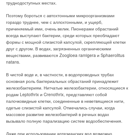
труднодоступных местах.
Читайте по теме:
Поэтому бороться с автохтонными микроорганизмами
гораздо труднее, чем с аллохтонными, и ущерб,
→
Дымоходы фирмы EKA
причиняемый ими, очень велик. Пионерами обрастаний
ЖУРНАЛ СОК АПРЕЛЬ 2005
всегда выступают бактерии, среди которых преобладают
→
Дымоходы из Германии
ЖУРНАЛ СОК ЯНВАРЬ 2005
формы с мощной слизистой капсулой, скрепляющей клетки
→
Дымоходы из Германии
друг с другом. В водах, загрязненных органическими
ЖУРНАЛ СОК НОЯБРЬ 2004
веществами, развиваются Zoogloea ramigera и Sphaerolitus
→
Инверторные накопительные водонагреватели Royal
Thermo: чем отличаются три серии
natans.
ЖУРНАЛ СОК АВГУСТ 2026
→
Об утилизации тепловых отходов
В чистой воде и, в частности, в водопроводных трубах
ЖУРНАЛ СОК ИЮНЬ 2026
основная роль бактериальных обрастаний принадлежит
железобактериям. Нитчатые железобактерии, относящиеся к
родам Leptothrix и Crenothrix, представляют собой
палочковидные клетки, соединенные в неветвящиеся нити,
одетые слизистой капсулой. Отмечались случаи, когда
Уведомления отключены
массовое развитие железобактерий в речных водах
вызывало полную парализацию систем водообеспечения.
Комментарии
Даже при использовании артезианских вод возможно