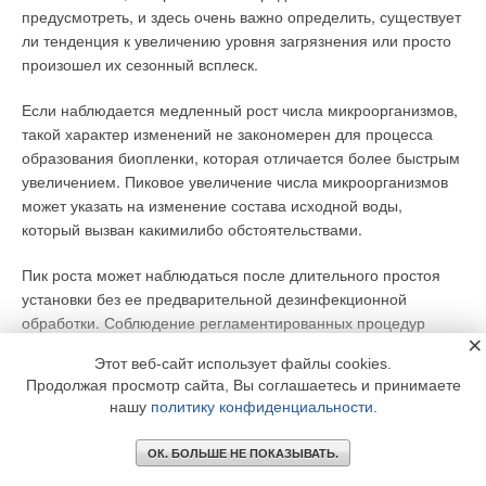
предусмотреть, и здесь очень важно определить, существует
ли тенденция к увеличению уровня загрязнения или просто
произошел их сезонный всплеск.
Если наблюдается медленный рост числа микроорганизмов,
такой характер изменений не закономерен для процесса
образования биопленки, которая отличается более быстрым
увеличением. Пиковое увеличение числа микроорганизмов
может указать на изменение состава исходной воды,
который вызван какимилибо обстоятельствами.
Пик роста может наблюдаться после длительного простоя
установки без ее предварительной дезинфекционной
обработки. Соблюдение регламентированных процедур
×
периодической обработки мембран с использованием
Этот веб-сайт использует файлы cookies.
растворов химических реагентов (в том числе и растворов
Продолжая просмотр сайта, Вы соглашаетесь и принимаете
биоцидов), проводимых в процессе эксплуатации
нашу
политику конфиденциальности
.
мембранной установки очистки воды, будет гарантом
микробиологического благополучия.
ОК. БОЛЬШЕ НЕ ПОКАЗЫВАТЬ.