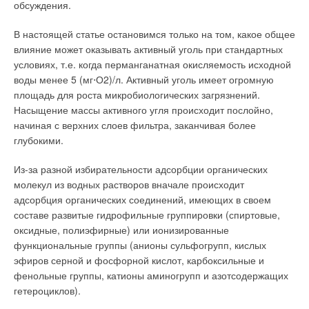
обсуждения.
В настоящей статье остановимся только на том, какое общее
влияние может оказывать активный уголь при стандартных
условиях, т.е. когда перманганатная окисляемость исходной
воды менее 5 (мг⋅О2)/л. Активный уголь имеет огромную
площадь для роста микробиологических загрязнений.
Насыщение массы активного угля происходит послойно,
начиная с верхних слоев фильтра, заканчивая более
глубокими.
Из-за разной избирательности адсорбции органических
молекул из водных растворов вначале происходит
адсорбция органических соединений, имеющих в своем
составе развитые гидрофильные группировки (спиртовые,
оксидные, полиэфирные) или ионизированные
функциональные группы (анионы сульфогрупп, кислых
эфиров серной и фосфорной кислот, карбоксильные и
фенольные группы, катионы аминогрупп и азотсодержащих
гетероциклов).