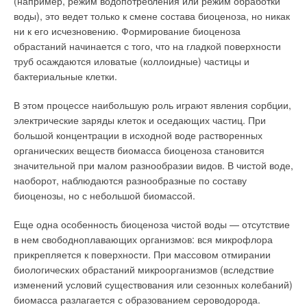
(например, режим водопотребления или режим обработки
воды), это ведет только к смене состава биоценоза, но никак
ни к его исчезновению. Формирование биоценоза
обрастаний начинается с того, что на гладкой поверхности
труб осаждаются иловатые (коллоидные) частицы и
бактериальные клетки.
В этом процессе наибольшую роль играют явления сорбции,
электрические заряды клеток и оседающих частиц. При
большой концентрации в исходной воде растворенных
органических веществ биомасса биоценоза становится
значительной при малом разнообразии видов. В чистой воде,
наоборот, наблюдаются разнообразные по составу
биоценозы, но с небольшой биомассой.
Еще одна особенность биоценоза чистой воды — отсутствие
в нем свободноплавающих организмов: вся микрофлора
прикрепляется к поверхности. При массовом отмирании
биологических обрастаний микроорганизмов (вследствие
изменений условий существования или сезонных колебаний)
биомасса разлагается с образованием сероводорода.