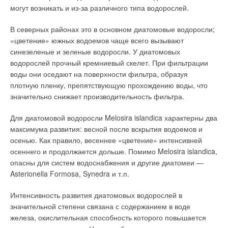
могут возникать и из-за различного типа водорослей.
Продольные швы выполнены лазерной сваркой. Внешние
трубы толщиной 0,6 мм — из стали марки 1.4301.
В северных районах это в основном диатомовые водоросли;
Стандартный вариант поверхности —блестящая зеркальная.
«цветение» южных водоемов чаще всего вызывают
На заказ возможны матовая, а также цветные поверхности
синезеленые и зеленые водоросли. У диатомовых
любого номера RAL. Диапазоны диаметров — от 113 до 600
водорослей прочный кремниевый скелет. При фильтрации
мм. «Система Комплекс Meди Д» выпускается диаметром от
воды они оседают на поверхности фильтра, образуя
80 до 300 мм.
плотную пленку, препятствующую прохождению воды, что
значительно снижает производительность фильтра.
Ее элементы отличаются металлическим уплотнением, что
допускает применение при высоких давлении и
Для диатомовой водоросли Melosira islandica характерны два
температурах. При потребности в диаметрах более 600 мм
максимума развития: весной после вскрытия водоемов и
может использоваться система «Комплекс Европ Д» с
осенью. Как правило, весеннее «цветение» интенсивней
диаметром до 1200 мм. Теплоизоляция — из минерального
осеннего и продолжается дольше. Помимо Melosira islandica,
волокна толщиной 50 мм. До диаметра 500 мм вожможна
опасны для систем водоснабжения и другие диатомеи —
толщина 25 мм. Теплоизоляция системы «Комплекс Meди Д»
Asterionella Formosa, Synedra и т.п.
имеет толщину 30 мм.
Интенсивность развития диатомовых водорослей в
Внутренная труба «Комплекс Д» соответствует системе
значительной степени связана с содержанием в воде
«Комплекс Е». Таким образом, обе системы легко
железа, окислительная способность которого повышается
комбинируются друг с другом. Дымоходы «Комплекс Д»