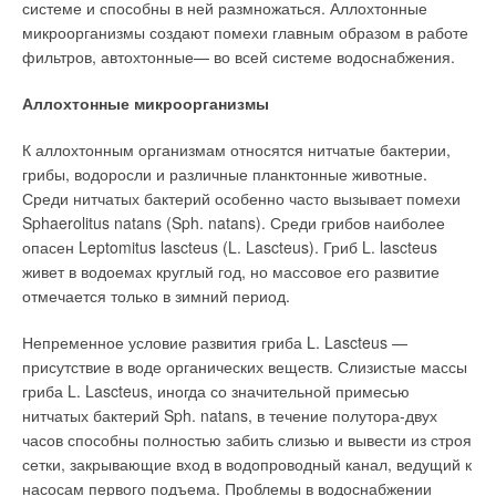
Система «Комплекс Е» используется для вставок в
системе и способны в ней размножаться. Аллохтонные
вертикальные шахты и горизонтальных соединений
микроорганизмы создают помехи главным образом в работе
дымохода с котлом. Благодаря большой номенклатуре
фильтров, автохтонные— во всей системе водоснабжения.
фасонных частей возможны многообразные,
интеллигентные, оригинальные и индивидуальные способы
Аллохтонные микроорганизмы
дымоудаления. В том числе подключение нескольких
настенных котлов с закрытой камерой сгорания на разных
К аллохтонным организмам относятся нитчатые бактерии,
этажах здания к одному дымоходу (LAS), подключение к
грибы, водоросли и различные планктонные животные.
одному дымоходу несколькихкотлов на одном уровне здания
Среди нитчатых бактерий особенно часто вызывает помехи
через горизонтальный коллектор (каскад), подключение
Sphaerolitus natans (Sph. natans). Среди грибов наиболее
одного котла через «штаны» к двум дымоходам из-за
опасен Leptomitus lascteus (L. Lascteus). Гриб L. lascteus
нехватки площади сечения одной шахты и т.п.
живет в водоемах круглый год, но массовое его развитие
отмечается только в зимний период.
О некоторых решениях и их применении на практике мы уже
сообщали в журнале «С.О.К.» №1 и№4 за 2005 г. В решении
Непременное условие развития гриба L. Lascteus —
проблем Представительство фирмы «ЭКА» в России
присутствие в воде органических веществ. Слизистые массы
оказывает прямую инженерно-техническую поддержку. Наши
гриба L. Lascteus, иногда со значительной примесью
партнеры это оценили. «Комплекс Д»— универсальная
нитчатых бактерий Sph. natans, в течение полутора-двух
двухстенная система. Внутренные трубы элементов — из
часов способны полностью забить слизью и вывести из строя
нержавеющей стали марки 1.4404 для толщины стенки 0,6
сетки, закрывающие вход в водопроводный канал, ведущий к
мм и 1.4571 для толщины стенки 1,0 мм.
насосам первого подъема. Проблемы в водоснабжении