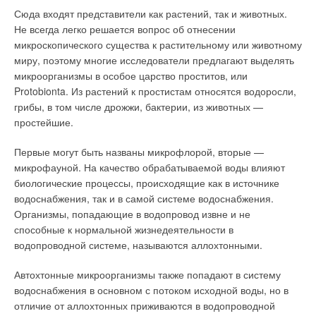
элементы изготавливаются из нержавеющей стали марки
Сюда входят представители как растений, так и животных.
1.4404 для толщины стенки 0,6 мм и 1.4571 для толщины
Не всегда легко решается вопрос об отнесении
стенки 1,0 мм. Продольные швы выполнены лазерной
микроскопического существа к растительному или животному
сваркой.
миру, поэтому многие исследователи предлагают выделять
микроорганизмы в особое царство проститов, или
Диапазон предоставляемых диаметров при толщине стенки
Protobionta. Из растений к простистам относятся водоросли,
0,6 мм — от 80 до 500 мм, а при толщине стенки 1,0 мм— от
грибы, в том числе дрожжи, бактерии, из животных —
113 до 600 мм. «Система Комплекс Meди E» выпускается
простейшие.
диаметром от 80 до 300 мм. Ее элементы отличаются
металлическим уплотнением, что разрешает применение
Первые могут быть названы микрофлорой, вторые —
при высоких показателях давления и температуры.
микрофауной. На качество обрабатываемой воды влияют
биологические процессы, происходящие как в источнике
При потребности в диаметрах более 600 мм может быть
водоснабжения, так и в самой системе водоснабжения.
предоставлена система «Комплекс Европ Е» с диаметрами
Организмы, попадающие в водопровод извне и не
до 1200 мм. Для основной системы «Комплекс Е» и
способные к нормальной жизнедеятельности в
вертикальной системы «Meди E» специальное исполнение и
водопроводной системе, называются аллохтонными.
аккуратное изготовление приемной муфты допускают
монтаж без дополнительных ленточных хомутов для
Автохтонные микроорганизмы также попадают в систему
соединения элементов.
водоснабжения в основном с потоком исходной воды, но в
отличие от аллохтонных приживаются в водопроводной