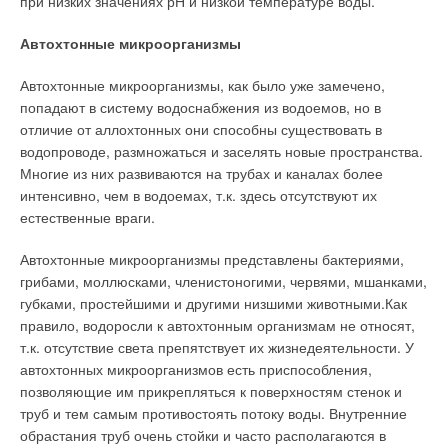
при низких значениях рН и низкой температуре воды.
применяются внутри и снаружи жилых и промышленных
помещений. Система «ЭКА-флекс»— гибкие дымоходы. Эта
Автохтонные микроорганизмы
система из стали марки 1.4404. Изготавливаются
Автохтонные микроорганизмы, как было уже замечено,
однослойная система толщиной стенки 0,13 мм и
попадают в систему водоснабжения из водоемов, но в
двухслойная толщиной стенки 20,13 мм.
отличие от аллохтонных они способны существовать в
Диаметр— от 100 до 200 мм. Система предозначена для
водопроводе, размножаться и заселять новые пространства.
решения проблем, возникающих при наличии в шахтах
Многие из них развиваются на трубах и каналах более
наклонных участков или изгибов. Специальные фасонные
интенсивно, чем в водоемах, т.к. здесь отсутствуют их
части обеспечивают комплектацию с системами «Комплекс
естественные враги.
Е» и «Комплекс Д».
Автохтонные микроорганизмы представлены бактериями,
Основные преимущества компании «ЭКА»:
грибами, моллюсками, членистоногими, червями, мшанками,
губками, простейшими и другими низшими животными.Как
высокое качество производства и надежность при
правило, водоросли к автохтонным организмам не относят,
эксплуатации;
т.к. отсутствие света препятствует их жизнедеятельности. У
простой способ монтажа;
автохтонных микроорганизмов есть приспособления,
многообразие возможностей применения и разнообразие
позволяющие им прикрепляться к поверхностям стенок и
решений;
труб и тем самым противостоять потоку воды. Внутренние
инженерно-техническая поддержка представительством в
России.
обрастания труб очень стойки и часто располагаются в