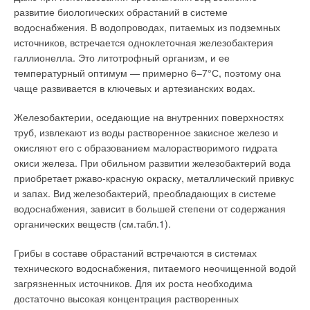
В этой теме еще нет комментариев
развитие биологических обрастаний в системе
водоснабжения. В водопроводах, питаемых из подземных
источников, встречается одноклеточная железобактерия
Добавить комментарий
галлионелла. Это литотрофный организм, и ее
температурный оптимум — примерно 6–7°С, поэтому она
Ваше имя *
чаще развивается в ключевых и артезианских водах.
Железобактерии, оседающие на внутренних поверхностях
Ваш E-mail *
труб, извлекают из воды растворенное закисное железо и
окисляют его с образованием малорастворимого гидрата
окиси железа. При обильном развитии железобактерий вода
приобретает ржаво-красную окраску, металлический привкус
Текст комментария
и запах. Вид железобактерий, преобладающих в системе
водоснабжения, зависит в большей степени от содержания
органических веществ (см.табл.1).
Грибы в составе обрастаний встречаются в системах
технического водоснабжения, питаемого неочищенной водой
загрязненных источников. Для их роста необходима
достаточно высокая концентрация растворенных