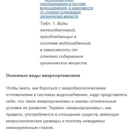
Качество продукции и современное производство фирмы
«ЭКА» позволило ей получить на все системы: сертификат
соответствия Госстандарта России, сертификат пожарной
Табл. 1. Виды
безопасности, разрешение Федеральной службы по
железобактерий,
техническому надзору. Таким образом, оборудование
преобладающих в
фирмы «ЭКА» пригодно и разрешено к применению на
системе водоснабжения,
любых объектах по всей территории России.
в зависимости от
степени содержания
Все системы «ЭКА» отличаются водо- и
органических веществ
конденсатонепроницаемостью, влагогерметичностью,
конденсатоустойчивостью и устойчивостью к коррозии, а при
Основные виды микроорганизмов
использовании специальных фасонных и уплотнительных
частей также газонепроницаемостью для рабочего режима
Чтобы знать, как бороться с микробиологическими
под избыточным давлением. Все системы «ЭКА» допущены
отложениями в системах водоснабжения, надо представлять
для эксплуатации при максимальной постоянной
себе, что такое микроорганизмы и каковы оптимальные
температуре отходящих газов 600°C.
условия их развития. Термин «микроорганизмы», как
правило, употребляется в отношении существ, имеющих
Возможно кратковременное повышение до 1000°C. Все
микроскопические размеры и поэтому невидимых
системы «ЭКА» применимы для всех видов топлива.
невооруженным глазом.
«Комплекс Е»— универсальная одностенная система. Ее