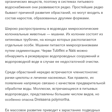
органических веществ, поэтому в системах питьевого
водоснабжения они развиваются редко. Простейшие редко
бывают причиной развития обрастаний, но могут входить в
состав наростов, образованных другими формами.
Широко распространены в водоводах микроскопические
колониальные животные — мшанки. Их колонии состоят из
хитиновых трубочек, на концах которых располагаются
отдельные особи. Мшанки питаются микроорганизмами
путем седиментации. Черви Tubiflex и Nais можно
обнаружить в резервуарах водопроводных сооружений и
водопроводной воде в случае ее недостаточной очистки.
Среди обрастаний нередко встречаются членистоногие:
рачки-циклопы и личинки насекомых. Как правило, их
появление напрямую связано с качеством предварительной
обработки воды. Моллюски, встречающиеся в питьевых
водопроводах, представлены большим числом видов, но
особенно опасна Dreissena polymortha.
Ее массовое развитие приводит к зарастанию подводных