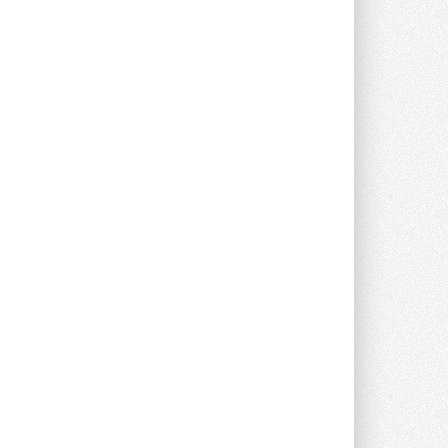
партнером «Энердрим» открыла новый
фирменный магазин Midea в Сургуте ...
29 ИЮЛЯ 2026
Токио — лидер по
интенсивности использования
кондиционеров
Данные получены в ходе очередного
опроса Daikin о восприятии жары ...
28 ИЮЛЯ 2026
CDU производства LG прошёл
валидацию NVIDIA для ИИ-дата-
центров
Компания становится официальным
партнёром NVIDIA по системам ...
28 ИЮЛЯ 2026
В Великобритании предлагают
сделать кондиционирование
обязательным для новостроек
Либеральные демократы внесли
предложение оснащать все новые ...
1
28 ИЮЛЯ 2026
В Подмосковье запустят