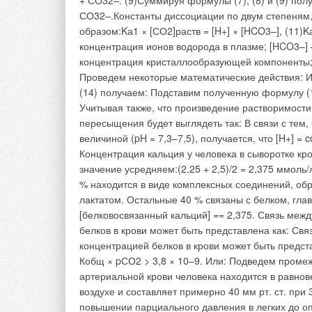
Системы комфорт
В настоящее время 
при создании комф
общественных здан
эффективные и эко
и относительной не
класса:
систе
терми
терми
VAV-системы
Системы с централ
воздушными распре
одноканальными VA
комплексах полност
рециркуляционный в
охлаждает, удаляет