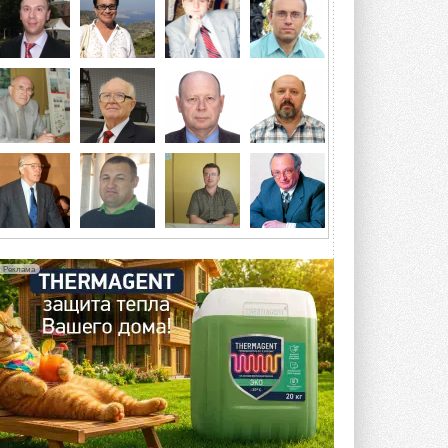
Разработка учитывает влияние
мерзлоты, обледенения и снеговых ...
6 АВГУСТА 2026
Гибридный тепловой насос PV/T
с одним общим испарителем
Исследователи предложили
конструкцию двухисточникового ...
5 АВГУСТА 2026
21-й ежегодный форум
«ЦОД-2026»
Мероприятие пройдет 2-3 сентября в
отеле Radisson Slavyanskaya. Форум
посетит более двух тысяч участников ...
Реклама
5 АВГУСТА 2026
Китайская Shenling представила
линейку тепловых насосов
«воздух-вода» на R290
Серия ThermaX R290 All-In-One
включает три модели ...
4 АВГУСТА 2026
Тепловые насосы в связке с