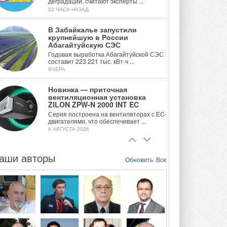
деградации, считают эксперты ...
22 ЧАСА НАЗАД
В Забайкалье запустили
крупнейшую в России
Абагайтуйскую СЭС
Годовая выработка Абагайтуйской СЭС
составит 223 221 тыс. кВт-ч ...
ВЧЕРА
Новинка — приточная
вентиляционная установка
ZILON ZPW-N 2000 INT EC
Серия построена на вентиляторах с EC-
двигателями, что обеспечивает ...
6 АВГУСТА 2026
Учёные ЮУрГУ создали
каскадную установку,
аши авторы
Обновить
Все
объединяющую солнечную и
геотермальную энергию
Природосберегающие технологии ...
6 АВГУСТА 2026
Для Арктики создали
технологию защиты
ветрогенераторов от аварий