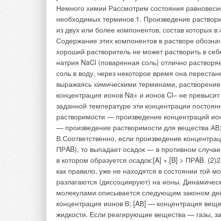
Предлагается рассм
помещении воздейс
отопление, принуди
том, что кондицион
зависимости от пот
требуется позонное
Даже в холодные з
расположенных на ю
может быть достато
некоторых зонах зд
явление. Из-за тог
мощность которого 
кондиционирования,
работают одноврем
При этом имеет мес
Потоки воздуха