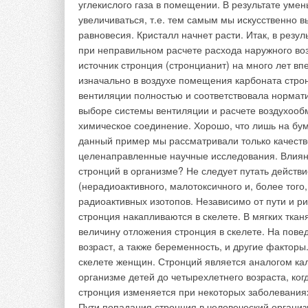
VAV-коробки смешив
обеспечения нужной
чрезвычайно расточ
основном, в больни
Терминальные уст
Терминальные уста
которые выполняют 
одно или несколько
же режим. Наиболее
фанкойлы и водово
быть двухтрубные и
случаях, когда все 
режима — отоплени
Поскольку это усло
двухтрубные систем
комплексов совмес
неизбежно приводи