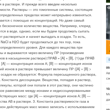
отреть ситуацию, когда на состояние воздуха в
твуют три независимые системы — радиаторное
тельная вентиляция и кондиционирование. Проблема в
ирование и отопление не всегда работают попеременно в
ребностей в обогреве или кондиционировании. Часто
 управление климатом.
имние дни комбинация солнечной радиации в помещениях,
жной стороне дома, и внутренних тепловых выделений
чной для того, чтобы потребовался вывод избытков тепла в
ания. В переходные периоды года это и вовсе обычное
о, что нет прямой связи между радиаторным отоплением,
09
управляется локальными клапанами, и комплексами
Ав
 которые управляются термостатом, обе системы часто
сэ
енно.
10
то огромный непроизводительный расход энергии.
Мо
да
10