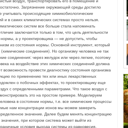
не комфорта в течение всего года, что в свою очередь
рименение кондиционирования помещений и
удительной вентиляции.
о среды обитания наши инженеры характеризуют только
ещении и величиной воздухообмена. В связи с этим,
ствия старых советских зданий потребностям рынка
лной реконструкцией комплексов отопления и вентиляции
енением самых современных систем подготовки воздуха и
ом. Оборудование указанными выше системами
высокой категории в настоящее время стало стандартным.
е комфорта
ание климатических систем ведется тремя категориями
му из блоков: отоплению, вентиляции и
 Результат такого подхода часто совершенно не
.к. все системы работают несогласованно, а зачастую
 Это относится к оборудованию, работа которого не
омплекс и никак не автоматизирована.