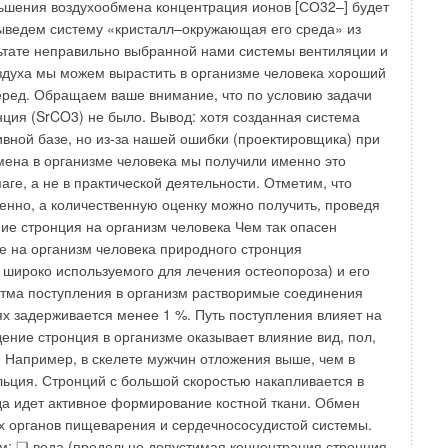
ают воздух из двух каналов в нужной пропорции для
 температуры. Такие комплексы энергетически
ительны и в последние годы применяются редко, в
цах.
ановки
новки — это фактически маленькие кондиционеры,
те же самые функции, что и центральные, но обслуживают
 смежных помещений, которые могут требовать один и тот
 распространенными типами таких установок являются
здушные тепловые насосы. Системы с фанкойлами могут
 четырехтрубные. Первые применяются только в тех
здание или, по крайней мере, весь этаж требует одного
я или охлаждения.
вие в условиях средней полосы России выполняется редко,
ы у нас не должны применятся. Использование таких
тно с традиционными радиаторными системами отопления
т к повышенному расходу энергии и рудиментарному