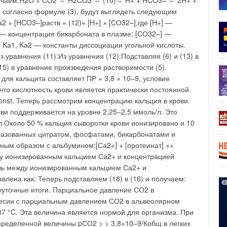
а
уже сложился некий круг систем, широко применяемых
ортабельной среды обитания в многоэтажных
иях. Опытным путем специалисты отобрали наиболее
номичные комплексы, характеризующиеся долговечностью
прихотливостью. Все типы систем можно разделить на два
мы с центральным этажным кондиционером и
нальными воздушными распределительными коробками;
нальные установки.
ьным этажным кондиционером и терминальными
делительными коробками принято также называть
V-системами. Центральный кондиционер в этих
ью осуществляет воздухоподготовку — смешивает
оздух со свежим, очищает смесь, нагревает или
 излишнюю влагу или, напротив, увлажняет и подает в