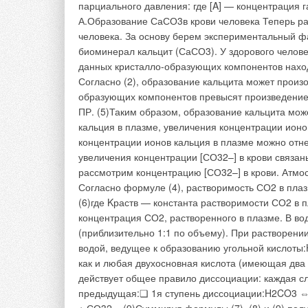
Нагретые до значит
мощное конвекционн
воздуха в помещени
часть потока из ни
Эти потоки имеют б
Холодный воздух (б
Также не следует за
помещении — от сис
которое в быту при
помещении в резуль
заданных значений,
указанных негативн
рекомендуют обеспе
помещение воздушн
Это достигается тем
одновременно выпо
вентиляции. Базиру
большая часть совр