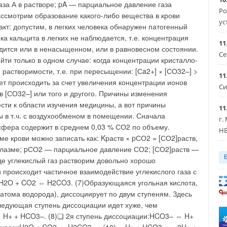
ельных температур радиаторы генерируют довольно
Ро
ое движение воздуха. Регистры подачи охлажденного
ус
е обычно располагаются на потолке и, по крайней мере,
х направлена навстречу движению воздуха от радиаторов.
11
ольшую разность температур, иногда доходящую до 20°C.
Се
ольшей плотности) опускается под поток теплого.
11
бывать, что существует еще один поток воздуха в
Си
темы вентиляции. В результате возникает явление,
нято называть сквозняком. И хотя средняя температура в
11
тате взаимодействия трех потоков может быть в пределах
г.
 люди чувствуют себя дискомфортно. Во избежание
HE
ых явлений специалисты в области климатотехники
чивать одинаковую температуру всех инжектируемых в
ых потоков.
, что воздух подается из одной установки, которая
лняет функции отопления, кондиционирования и
ясь на этой идее, проектируется и модернизируется
еменных климатических комплексов на Западе и в России.