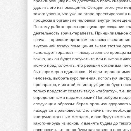
более высоком уров
вызвало широкое п
использование прин
До сих пор качеств
температурой в пом
проблему несоответ
пытаются решить по
в зданиях — с прим
управления климат
строящихся зданий 
Три составляющи
Сегодня проектиров
инженеров по каждо
кондиционированию.
удовлетворителен, т
мешают друг другу.
связана в единый к