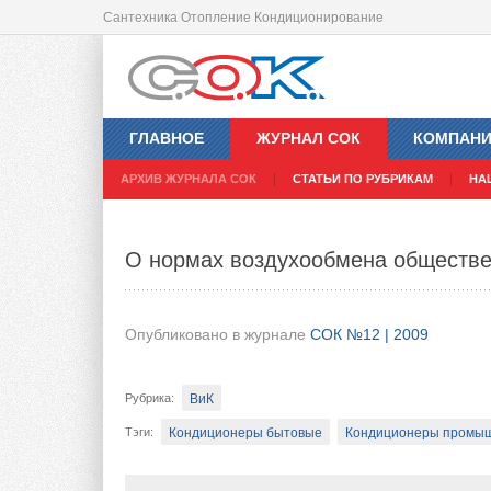
Сантехника Отопление Кондиционирование
Опыт модернизации тепловых сете
ГЛАВНОЕ
ЖУРНАЛ СОК
КОМПАН
Опубликовано в журнале
СОК №12 | 2009
АРХИВ ЖУРНАЛА СОК
СТАТЬИ ПО РУБРИКАМ
НА
ВиК
Рубрика
:
О нормах воздухообмена обществе
Системы трубопроводов
Тэги
:
Стремление создать в строящемся доме и
Опубликовано в журнале
СОК №12 | 2009
обитания — очевидная цель для специали
помещений. Задачей инженера-проектировщ
ВиК
Рубрика
:
одновременным обеспечением максимально
системы.
Кондиционеры бытовые
Кондиционеры промыш
Тэги
: