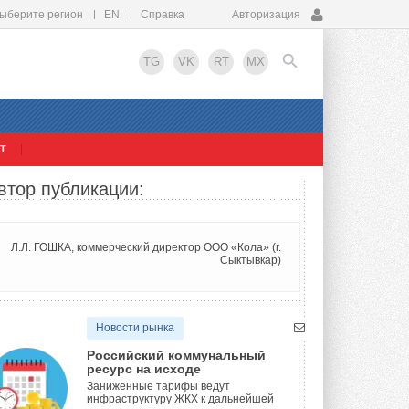
ыберите регион
EN
Справка
Авторизация
TG
VK
RT
MX
Т
EN
втор публикации:
Л.Л. ГОШКА, коммерческий директор ООО «Кола» (г.
Сыктывкар)
Новости рынка
Российский коммунальный
ресурс на исходе
Заниженные тарифы ведут
инфраструктуру ЖКХ к дальнейшей