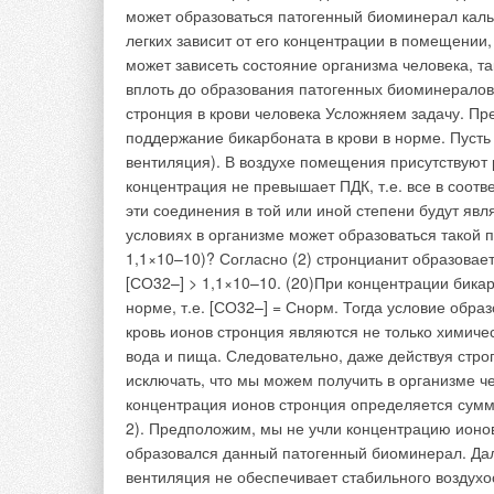
общий воздуховод.
Каждое помещение и
которая обеспечива
помещении и гарант
функции выполняют
кислорода при пом
имеет специальный 
клапана таким обра
свежего воздуха.
Поскольку коробки 
воздуха, центральн
вырабатываемого во
поддерживалось по
применение в тех с
требуется один ре
В условиях климата
не выполняется. Су
кондиционера подго