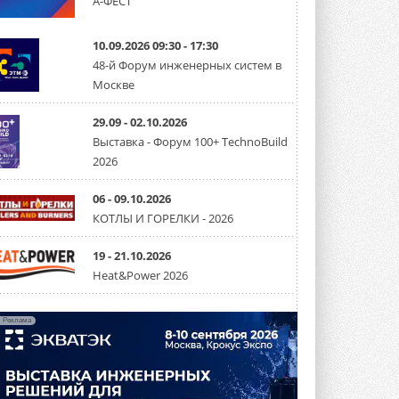
А-ФЕСТ
США запретили использование
иностранных инверторов
10.09.2026 09:30 - 17:30
28 июля 2026 года Федеральная
48-й Форум инженерных систем в
комиссия по связи США (FCC) обновила
Москве
свой специальный перечень Covered ...
31 ИЮЛЯ 2026
29.09 - 02.10.2026
Уже через месяц в России
Выставка - Форум 100+ TechnoBuild
можно будет устанавливать
2026
солнечные панели в МКД
С 1 сентября снимается запрет на
микрогенерацию в многоквартирных ...
06 - 09.10.2026
30 ИЮЛЯ 2026
КОТЛЫ И ГОРЕЛКИ - 2026
Канальные вентиляторы с ЕС-
двигателями Sysimple TRS EC
19 - 21.10.2026
Poti
Heat&Power 2026
Новинка от Системэйр —
прямоугольный канальный ...
30 ИЮЛЯ 2026
Реклама
Краска для окон: как выбрать
состав, который не
растрескается после первой
зимы