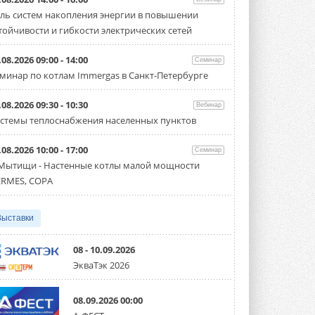
«СиСофт Девелопмент» подвел
ль систем накопления энергии в повышении
итоги конкурса студенческих
проектов «ТИМ-лидеры 2026»
тойчивости и гибкости электрических сетей
Новый сезон конкурса «ТИМ-лидеры»
стартует уже в сентябре 2026 года ...
.08.2026 09:00 - 14:00
Семинар
3 АВГУСТА 2026
минар по котлам Immergas в Санкт-Петербурге
«Русклимат» укрепляет
партнёрство за Уралом
.08.2026 09:30 - 10:30
Вебинар
Президент Омского землячества в
стемы теплоснабжения населенных пунктов
Москве Михаил Тимошенко посетил
Омск с трёхдневным рабочим визитом ...
31 ИЮЛЯ 2026
.08.2026 10:00 - 17:00
Семинар
 Мытищи - Настенные котлы малой мощности
Carrier модернизирует
RMES, COPA
флагманский чиллер AquaEdge
19XR
Чиллер получил новую версию,
работающую на хладагенте R1234ze ...
Выставки
31 ИЮЛЯ 2026
08 - 10.09.2026
Mitsubishi расширяет
ЭкваТэк 2026
направление систем
охлаждения для ЦОД
Mitsubishi Electric создаёт в США новую
08.09.2026 00:00
компанию MEHITS US Inc. ...
31 ИЮЛЯ 2026