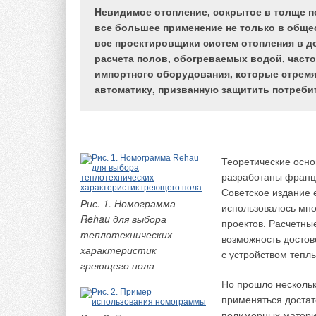
Невидимое отопление, сокрытое в толще по
все большее применение не только в общест
все проектировщики систем отопления в 
расчета полов, обогреваемых водой, час
Подземные сооружен
импортного оборудования, которые стремя
между воздушной с
автоматику, призванную защитить потреби
воздухом на следую
происходят значите
Рис. 1. Область
воздуха, связанные
отсутствия
используемого для 
естественной
тоннели, подземны
вентиляции за счет
Теоретические осно
ветрового давления в
разработаны францу
Второй — это соору
тоннеле пешеходного
Советское издание 
периодически могут
Рис. 1. Номограмма
перехода
использовалось мн
потоке определения
Rehau для выбора
проектов. Расчетны
промежуточной темп
теплотехнических
возможность достов
таким сооружениям 
характеристик
с устройством тепл
Третий тип — это с
греющего пола
Рис. 2. К определению
внутренней темпер
температурного режима
Но прошло нескольк
воздухообмен (подзе
подземных сооружений
применяться достат
полимерных материа