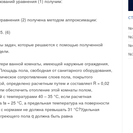
зований уравнения (1) получим:
намики изменения температур внутренних поверхностей
й показал, что с достаточной для инженерных расчетов
ожно упростить определение температуры поверхности
СТ
равнения (2) получена методом аппроксимации:
ограждающей конструкции путем линеризации огибающей
№4
атур (рис. 2).На рис. 2 линия а–б — участок изменения
5. (6)
 в зоне промерзания.
№2
ы задач, которые решаются с помощью полученной
№4
к изменения температуры в зоне от нулевой амплитуды
дели.
№3
ы грунта (температуры фазового превращения воды) tф =
 температуры грунта t0 при глубине h0. Значения текущей
ери ванной комнаты, имеющей наружные ограждения,
 hmax глубин промерзания грунта в рассматриваемом
 Площадь пола, свободная от санитарного оборудования,
оне страны определяются по методике, приведенной в [4].
рмическое сопротивление слоев пола, покрытого
 температуры любой внутренней поверхности подземных
ой, определено расчетным путем и составляет R = 0,02
равно:
 ли обеспечить отопление этой комнаты полом,
 с температурами 40 – 35 °С, если расчетная
а tв = 25 °C, а предельная температура на поверхности
ы промерзания (h0 – hm):
и с нормами не должна превышать 31 °C?Удельная
греющего пола q должна быть равна
а tв в подземных невентилируемых помещениях в
ремени составляет: