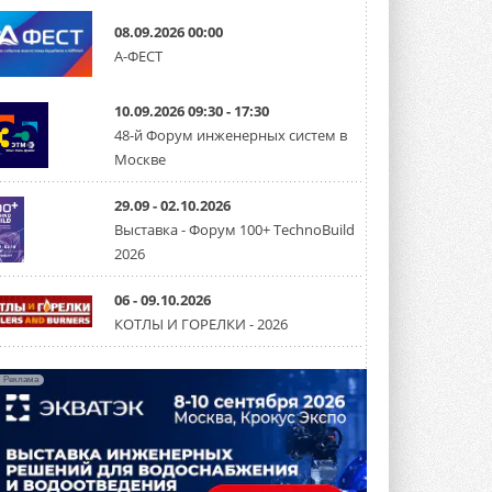
Канальные вентиляторы с ЕС-
08.09.2026 00:00
двигателями Sysimple TRS EC
А-ФЕСТ
Poti
Новинка от Системэйр —
прямоугольный канальный ...
10.09.2026 09:30 - 17:30
30 ИЮЛЯ 2026
48-й Форум инженерных систем в
Краска для окон: как выбрать
Москве
состав, который не
растрескается после первой
зимы
29.09 - 02.10.2026
Частые вопросы о краске для окон ...
Выставка - Форум 100+ TechnoBuild
30 ИЮЛЯ 2026
2026
СИЭНПИ РУС представила
новую серию консольных
06 - 09.10.2026
насосов NM
КОТЛЫ И ГОРЕЛКИ - 2026
Усовершенствованная гидравлика
помогает снизить энергопотребление ...
30 ИЮЛЯ 2026
Реклама
Группа «Теплолюкс» открыла
новую производственную
площадку
Открытие нового завода состоялось
сегодня в Мытищах ...