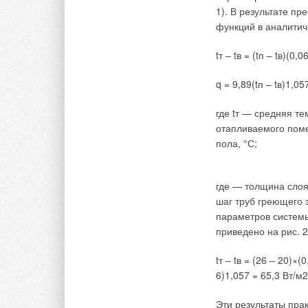
1). В результате п
На рис. 1 заштрихов
функций в аналити
естественной венти
Максимальный расх
tт – tв = (tп – tв)(0,
пешеходного перехо
направлениях ветра
q = 9,89(tп – tв)1,057
440 м3/чпри направл
где tт — средняя т
Заключение по ис
отапливаемого поме
пола, °С;
Естественная венти
носит неустойчивый 
Отсутствие устойчив
где — толщина слоя
подземных перехода
шаг труб греющего 
(например, магазин
параметров системы
помещений следует
приведено на рис. 2
разбавления вредно
tт – tв = (26 – 20)×
Интенсивность возд
6)1,057 = 65,3 Вт/м2
давления следует п
м/с (для данного сл
Эти результаты прак