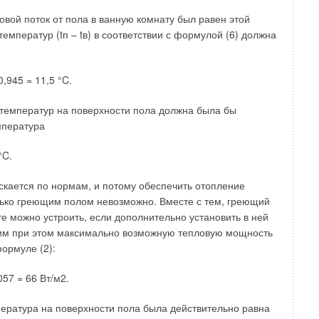
овой поток от пола в ванную комнату был равен этой
температур (tп – tв) в соответствии с формулой (6) должна
ответственно температуры внутренних поверхностей,
 и пола, °С, определяемые по (2) и (3); Fв, Fm, Fn —
вующих ограждений, м2.При необходимости
0,945 = 11,5 °C.
ружным воздухом общественных помещений,
дземных переходах, температура воздуха в них
 температур на поверхности пола должна была бы
том ассимиляции холода (теплоты) грунтом, наличием в
мпература
 и теплоемкой массы продукции по методике,
°C.
скается по нормам, и потому обеспечить отопление
.: Транспорт, 1972.
ько греющим полом невозможно. Вместе с тем, греющий
итенов. М.: Недра, 1975.
те можно устроить, если дополнительно установить в ней
ооружениях. М.: Госстройиздат, 1963.
им при этом максимально возможную тепловую мощность
промерзания грунта // Вентиляция и кондиционирование воздуха. Межвуз.
ормуле (2):
ные методы создания и поддержания технологического микроклимата.
057 = 66 Вт/м2.
пература на поверхности пола была действительно равна
эффекта на систему противодымной вентиляции в многоэтажных
х