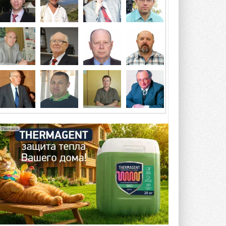
посетит более двух тысяч участников ...
ВЧЕРА
Китайская Shenling представила
линейку тепловых насосов
«воздух-вода» на R290
Серия ThermaX R290 All-In-One
включает три модели ...
4 АВГУСТА 2026
Тепловые насосы в связке с
солнечной генерацией и
накопителем снижают
потребление на 60%
Исследователи из Италии установили ...
Реклама
4 АВГУСТА 2026
«РУСКЛИМАТ Fest 2026» в Уфе
собрал свыше 700 профи
климатической отрасли
Организатором выступил торгово-
производственный холдинг ...
3 АВГУСТА 2026
«Датарк» испытал модульный
ЦОД с плотностью 54 кВт на