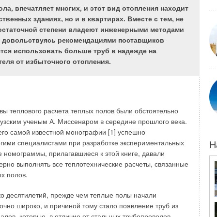
ла, впечатляет многих, и этот вид отопления находит
венных зданиях, но и в квартирах. Вместе с тем, не
достаточной степени владеют инженерными методами
то довольствуясь рекомендациями поставщиков
ия могут подразделяться по характеру теплообмена
тся использовать больше труб в надежде на
редой сооружения и окружающим его грунтом и наружным
теля от избыточного отопления.
щие типы. Первый — это сооружения, в которых
льные суточные и годовые колебания температуры
 с изменением температуры атмосферного воздуха,
их вентиляции. К этому типу относятся транспортные
е пешеходные переходы и аналогичные сооружения.
вы теплового расчета теплых полов были обстоятельно
зским ученым А. Миссенаром в середине прошлого века.
жения с различными режимами работы, в которых
его самой известной монографии [1] успешно
 возникать ситуации, требующие при заданном тепловом
огими специалистами при разработке экспериментальных
Н
 возможного времени достижения какой-либо
е номограммы, прилагавшиеся к этой книге, давали
ературы, являющейся для данного этапа конечной. К
ерно выполнять все теплотехнические расчеты, связанные
могут относиться помещения отдельных производств.
ых полов.
ооружения, в которых нет значительных колебаний
атуры воздуха и задан необходимый минимальный
о десятилетий, прежде чем теплые полы начали
мные гаражи, склады, магазины и т.п.).
очно широко, и причиной тому стало появление труб из
лов, которые, в отличие от стальных трубопроводов,