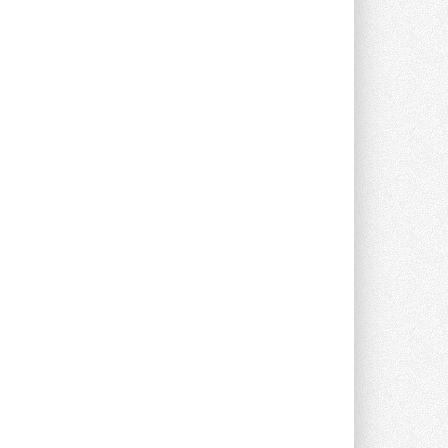
Компания становится официальным
партнёром NVIDIA по системам ...
28 ИЮЛЯ 2026
В Великобритании предлагают
сделать кондиционирование
обязательным для новостроек
Либеральные демократы внесли
предложение оснащать все новые ...
1
28 ИЮЛЯ 2026
В Подмосковье запустят
производство холодильной
техники и теплообменного
оборудования
Проект реализует компания «ВЕЗА» ...
28 ИЮЛЯ 2026
Ридан объявил о старте продаж
автоматического
балансировочного клапана
Клапан APT‑R3 производится на заводе
в Лешково (Московская область) ...
27 ИЮЛЯ 2026
Шумоглушители собственного
производства от компании