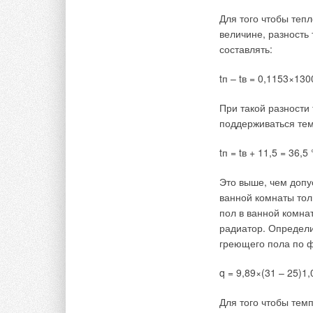
Для того чтобы тепл
величине, разность 
где tв, tm, tn — со
составлять:
торцевых ограждений
площади соответст
tп – tв = 0,1153×130
вентилирования на
расположенных в по
При такой разности
определяется с уче
поддерживаться те
них тепловыделений
приведенной в [5].
tп = tв + 11,5 = 36,5 
Это выше, чем допу
Гибшман Е.Е. и др. Мосты и сооружения на дорогах. М
ванной комнаты тол
Цодиков В.Я. Вентиляция и теплоснабжение метропол
пол в ванной комна
Рубинэ М. Кондиционирование воздуха в подземных с
радиатор. Определ
Бодров В.И., Довлетхель Р.К. Определение глубины 
научн.техн сб. №11. Рига: Изд-во РПИ, 1979.
греющего пола по ф
Бодров В.И. Хранение картофеля и овощей: Инженер
Горький: ВолгоВятское кн. Изд-во, 1985.
q = 9,89×(31 – 25)1,
→
Читайте по теме:
Для того чтобы тем
Влияние стак‑
жилых здания