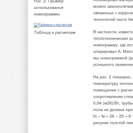
Рис. 2. Пример
Эксплуатация совр
можно замоноличива
использования
расширением их фу
Табл.
связанных с корроз
номограммы
перечисленных вид
технологий часто б
пешеходных переход
воздухообмена, кот
В частности, извес
Таблица к расчетам
ветрового давлений
теплотехнических р
номограмму, где ис
В типовых пешеход
оперировал А. Мисс
осуществляется тол
мы номограммой (ри
гравитационного да
успешного применен
переходов в качест
учитывать гравита
На рис. 2 показано
температуру теплон
В технической лите
помещении с расчет
влияния скорости в
сопротивление слое
переходах, в т.ч. 
0,04 (м2К)/Вт, тру
характерные для н
пола не должна пре
интенсивности воз
tп – tв = 26 – 20 =
осуществлялось нам
рисунке толстой ли
За аналог принят н