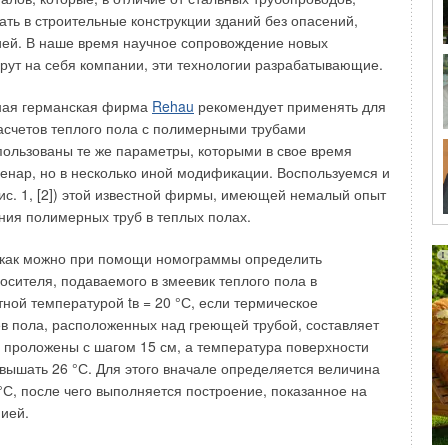
еменных подземных пешеходных переходов в связи с
ть в строительные конструкции зданий без опасений,
нкций может осуществляться в режиме всех
ией. В наше время научное сопровождение новых
ов теплообмена. Воздушный режим подземных
ерут на себя компании, эти технологии разрабатывающие.
ов зависит от интенсивности естественного
орый определяется значениями гравитационного и
тная германская фирма
Rehau
рекомендует применять для
.
асчетов теплого пола с полимерными трубами
пользованы те же параметры, которыми в свое время
ных переходах естественный воздухообмен
енар, но в несколько иной модификации. Воспользуемся и
ько за счет ветрового давления, поскольку составляющая
с. 1, [2]) этой известной фирмы, имеющей немалый опыт
вления отсутствует. При использовании подземных
ия полимерных труб в теплых полах.
ве помещений общественного назначения следует
ционную составляющую.
, как можно при помощи номограммы определить
осителя, подаваемого в змеевик теплого пола в
ратуре отсутствуют количественные характеристики
ной температурой tв = 20 °С, если термическое
етра на кратность воздухообмена в подземных пешеходных
в пола, расположенных над греющей трубой, составляет
через традиционные аэродинамические коэффициенты,
бы проложены с шагом 15 см, а температура поверхности
адземных сооружений. Поэтому определение
вышать 26 °С. Для этого вначале определяется величина
духообмена в подземных пешеходных переходах
 6 °С, после чего выполняется построение, показанное на
и путем испытания модели в аэродинамической трубе.
нией.
аиболее распространенный типовой переход под