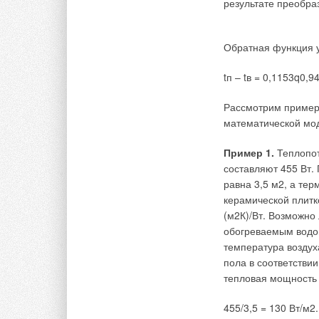
результате преобра
таблице. Анализ ди
подземных помещени
точностью (±5 %) м
Обратная функция у
любой внутренней 
минимальных темпер
tп – tв = 0,1153q0,94
температуры грунта
Рассмотрим пример
Линия б–в — участо
математической мо
текущей температур
0 °С до постоянной
Пример 1.
Теплопот
hm и максимальной
составляют 455 Вт.
климатическом реги
равна 3,5 м2, а те
Изменение текущей
керамической плитк
сооружений в зоне 
(м2К)/Вт. Возможно
обогреваемым водой
температура воздух
в зоне ниже глубин
пола в соответстви
тепловая мощность 
Температура воздух
455/3,5 = 130 Вт/м2.
расчетный период в