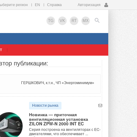
ыберите регион
EN
Справка
Авторизация
TG
VK
RT
MX
Т
EN
втор публикации:
ГЕРШКОВИЧ, к.т.н., ЧП «Энергоминимум»
Новости рынка
Новинка — приточная
вентиляционная установка
ZILON ZPW-N 2000 INT EC
Серия построена на вентиляторах с EC-
двигателями, что обеспечивает ...