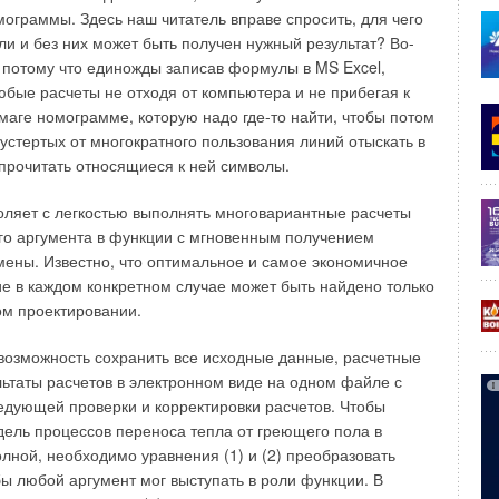
с.В связи с тем, что у наружных ограждений подземных
ограммы. Здесь наш читатель вправе спросить, для чего
вует непосредственный контакт с атмосферным воздухом,
и и без них может быть получен нужный результат? Во-
ию температурных параметров внутреннего воздуха
, потому что единожды записав формулы в MS Excel,
 классу.
бые расчеты не отходя от компьютера и не прибегая к
маге номограмме, которую надо где-то найти, чтобы потом
нсивность тепловых потоков, проходящих через
устертых от многократного пользования линий отыскать в
ых сооружений, непосредственно зависят от температуры
 прочитать относящиеся к ней символы.
. На динамику изменения температуры по глубине грунта
сезонное колебание температуры наружного воздуха, в то
воляет с легкостью выполнять многовариантные расчеты
 температуры наружного воздуха в течение суток не
го аргумента в функции с мгновенным получением
урные поля в земле.
амены. Известно, что оптимальное и самое экономичное
е в каждом конкретном случае может быть найдено только
 которой отсутствует влияние колебаний наружных
ом проектировании.
температурный режим, т.е. температура грунта остается
яет h0 ≈ 15 м [2; 3].Расчетная температура грунта на
т возможность сохранить все исходные данные, расчетные
орую не влияют колебания температур наружного воздуха,
льтаты расчетов в электронном виде на одном файле с
рмуле [2]:
дующей проверки и корректировки расчетов. Чтобы
ель процессов переноса тепла от греющего пола в
ной, необходимо уравнения (1) и (2) преобразовать
, который учитывает кривизну температурной линии в
бы любой аргумент мог выступать в роли функции. В
нагрева за теплый период года, его значения приведены в