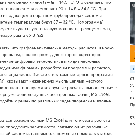
ит наклонная линия tт – tв = 14,5 °С. Это означает, что
сой [1].Модель перехода выполнена с учетом
 теплоносителя составляет 20 + 14,5 = 34,5 °С. При
носительно реального перехода в масштабе 1:200.
ур в подающем и обратном трубопроводах системы
ния воздушного потока (ветра) осуществлялось
четные температуры будут 37 – 32 °С. Номограмма*
мой модели на 0° (режим А), 30° (режим Б), 45° (режим
ределить удельную тепловую мощность греющего пола,
 90° (режим Д). Замеры скорости воздуха внутри и вне
имере равна 65 Вт/м2.
ь комбинированным измерителем ТАММ20, причем для
се параметры замерялись по три раза.
казать, что графоаналитические методы расчетов, широко
 прошлом, в наше время, для которого характерно
намических испытаний модели пешеходного перехода при
нение цифровых технологий, выглядят несколько
ой нами скорости воздушного потока (ветра) vв = 7,5 м/с
 ведущими фирмами разработаны программы расчетов,
. Скорость воздушного потока в тоннеле перехода при
ся специалисты. Вместе с тем компьютерные программы,
°, 45° находилась в пределах vm ≈ 0,3 м/с, при углах обдува
07
 [3], сковывают инженерную мысль цепями жесткого
уха в тоннеле был неустойчивым.
Ус
ложенного, в то время как ручные расчеты, выполненные с
ерь уже общедоступных электронных таблиц MS Excel,
скорость воздуха в нем может быть принята vm = 0 м/с.
07
одойти к решению различных задач творчески и вполне
ан на том, что невязка замеренных расходов воздуха во
Пр
 пешеходный тоннель составляла более 50 % при
и воздуха в нем менее vm = 0,1 м/с. Таким образом,
07
ваться возможностями MS Excel для теплового расчета
ениях обдува модели 0°, 30°, 45° происходит естественная
Ко
жно определить зависимости, связывающие различные
 пешеходного перехода за счет ветрового давления.
льной системы, например, с помощью номограммы (рис.