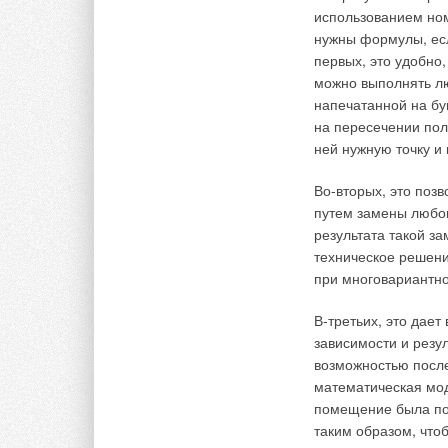
пределах 3,0–4,0 м/
использованием ном
сооружений отсутст
нужны формулы, есл
они по формирован
первых, это удобно
относятся к особому
можно выполнять лю
напечатанной на бу
Направление и инте
на пересечении пол
ограждения подземн
ней нужную точку и
окружающего грунта
оказывает влияние 
Во-вторых, это поз
же время изменение
путем замены любо
влияет на температ
результата такой з
техническое решени
Глубина грунта, на
при многовариантн
температур на его 
постоянной, составл
В-третьих, это дае
глубине h0, на кот
зависимости и резу
определяется по фо
возможностью после
математическая мод
помещение была пол
где 2— коэффициент
таким образом, что
грунте к концу его 