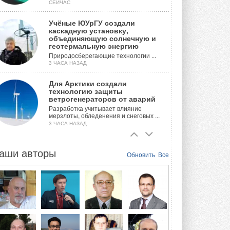
СЕЙЧАС
Учёные ЮУрГУ создали
каскадную установку,
объединяющую солнечную и
геотермальную энергию
Природосберегающие технологии ...
3 ЧАСА НАЗАД
Для Арктики создали
технологию защиты
ветрогенераторов от аварий
Разработка учитывает влияние
мерзлоты, обледенения и снеговых ...
3 ЧАСА НАЗАД
Гибридный тепловой насос PV/T
с одним общим испарителем
аши авторы
Обновить
Все
Исследователи предложили
конструкцию двухисточникового ...
24 ЧАСА НАЗАД
21-й ежегодный форум
«ЦОД-2026»
Мероприятие пройдет 2-3 сентября в
отеле Radisson Slavyanskaya. Форум