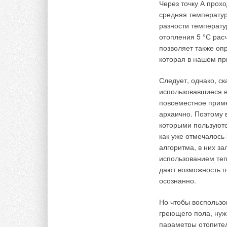
Через точку А проход
автомобильной трас
средняя температура
автомодельности от
разности температ
Изменение направле
отопления 5 °С рас
поворотом исследуе
позволяет также оп
В), 60° (режим Г) и
которая в нашем пр
модели проводилис
большей точности в
Следует, однако, с
использовавшиеся в
Результаты аэроди
повсеместное приме
максимальной принят
архаично. Поэтому
показали следующее
которыми пользуют
углах обдува 0°, 30
как уже отмечалось
60°, 90° поток возд
алгоритма, в них за
использованием теп
По нашему мнению, 
дают возможность п
Данный вывод основ
осознанно.
входах (выходах) в
абсолютной скорост
Но чтобы воспользо
только при направл
греющего пола, ну
вентиляция тоннеля
параметры отопите