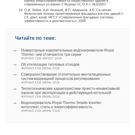
оценка энергоэффективности общественных зданий в
современных условиях // Журнал «С.О.К.», №3/2007.
О.И. Лобов, А.И. Ананьев, В.П. Абарыков, А.Е. Си-нютин.
Физические основы проектирования фасадных систем зданий //
Сб. докл. конф. МГСУ «Современные фасадные системы:
эффективность и долговечность», 2008.
Читайте по теме:
→
Инверторные накопительные водонагреватели Royal
Thermo: чем отличаются три серии
ЖУРНАЛ СОК АВГУСТ 2026
→
Об утилизации тепловых отходов
ЖУРНАЛ СОК ИЮНЬ 2026
→
Совершенствование отопительно-вентиляционных
систем коррекцией процессов регулирования
ЖУРНАЛ СОК ИЮНЬ 2026
→
Теплотехнические характеристики лучисто-конвективной
панели при эксплуатации в действующей котельной
ЖУРНАЛ СОК ИЮНЬ 2026
→
Водонагреватель Royal Thermo Smalto Inverter:
интеллект, стиль и энергоэффективность
ЖУРНАЛ СОК ИЮНЬ 2026