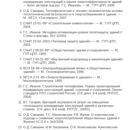
ограждающих конструкций и оценки энергоэффективности зданий.
— Колл. авторов под рук. Г.С. Иванова. — М.: ГУП ЦПП, 2006.
О.Д. Самарин. Теплофизические и технико-экономические основы
теплотехнической безопасности и энергосбережения в здании. —
М.: МГСУ, «Тисопринт», 2007.
СНиП 23-01–99* «Строительная климатология». — М.: ГУП ЦПП,
2004.
Г.С. Иванов. Методика оптимизации уровня теплозащиты зданий //
Стены и фасады. №1–2/2001.
СНиП 23-02–2003 «Тепловая защита зданий». — М.: ГУП ЦПП,
2003.
СНиП 2.08.02–89* «Общественные здания и сооружения». — М.:
ГУП ЦПП, 1999.
СНиП 2.04.01–85* «Внутренний водопровод и канализация зданий»
— М.: ГУП ЦПП, 2000.
ВСН 59–88 «Электрооборудование жилых и общественных
зданий». — М.: Госкомархитектура, 1988.
МГСН 2.01–99 «Энергосбережение в зданиях» — М.:
Москомархитектура, 1999.
Г.С. Иванов. Строительная теплофизика. Нормы проектирования
ограждающих конструкций зданий, строений и сооружений. Проект
стандарта НТО строителей России. (Сб. докл. 9-й конф. РНТОС,
2004).
В.Г. Гагарин. Критерий окупаемости затрат на повышение
теплозащиты ограждающих конструкций зданий в различных
странах. (Сб. докл. 6-й конф. РНТОС, 20001).
О.Д. Самарин, Т.С. Малаховская, Р.В. Жуков. О комплексном
подходе к снижению энергопотребления общественных зданий //
Журнал «С.О.К.», №3/2008.
О.Д. Самарин, И.М. Багренина, О.А. Колесникова. Комплексная