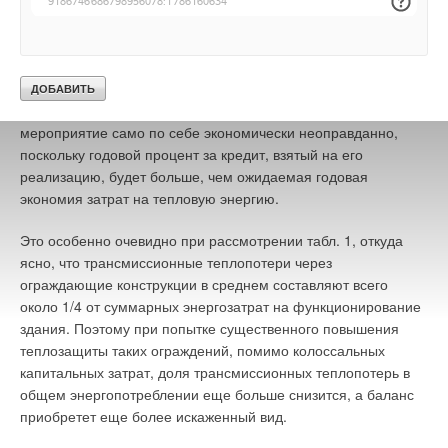
Анализ данных, приведенных в [2], показывает, что
наименее затратным является устройство утилизации
теплоты в системах вентиляции и автоматизация системы
отопления. Что же касается утепления стен, покрытий и
Уведомления отключены
перекрытий, можно показать, что при учете дисконтирования
Комментарии
затрат и действующей ставке рефинансирования данное
мероприятие само по себе экономически неоправданно,
поскольку годовой процент за кредит, взятый на его
В этой теме еще нет комментариев
реализацию, будет больше, чем ожидаемая годовая
экономия затрат на тепловую энергию.
Добавить комментарий
Это особенно очевидно при рассмотрении табл. 1, откуда
ясно, что трансмиссионные теплопотери через
Ваше имя *
ограждающие конструкции в среднем составляют всего
около 1/4 от суммарных энергозатрат на функционирование
Ваш E-mail *
здания. Поэтому при попытке существенного повышения
теплозащиты таких ограждений, помимо колоссальных
капитальных затрат, доля трансмиссионных теплопотерь в
общем энергопотреблении еще больше снизится, а баланс
Текст комментария
приобретет еще более искаженный вид.