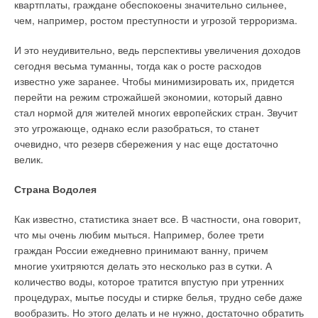
учесть не только технические особенности системы и
квартплаты, граждане обеспокоены значительно сильнее,
энергосберегающих
kэф в зависимости от
помещения, но также учесть следующие особенности
чем, например, ростом преступности и угрозой терроризма.
мероприятий
относительного расхода
оборудования:
промежуточного
И это неудивительно, ведь перспективы увеличения доходов
Наиболее полная методика оценки энергопотребления
теплоносителя G
пологий или ниспадающий рабочий график выбираемых
сегодня весьма туманны, тогда как о росте расходов
зданий, позволяющая учитывать все основные виды
насосов;
известно уже заранее. Чтобы минимизировать их, придется
энергозатрат и их снижение за счет применения практически
монтажные диаметры фланцев насосов и обороты
перейти на режим строжайшей экономии, который давно
любых известных энергосберегающих мероприятий,
двигателя (1450 или 2900 мин–1);
Рис. 3. Зависимость kэф
стал нормой для жителей многих европейских стран. Звучит
содержится в общественном Стандарте РНТО строителей
вертикальное или горизонтальное исполнение насосов в
от G при разных
это угрожающе, однако если разобраться, то станет
станции, а также их количество, правильный выбор
«Нормы теплотехнического проектирования ограждающих
показателях n
очевидно, что резерв сбережения у нас еще достаточно
которых очень часто позволяет значительно уменьшить
конструкций и оценки энергоэффективности зданий» [1].
стоимость всей насосной установки, обеспечивая
велик.
заданные технические параметры;
Температурная эффективность аппаратов для
Стандарт введен в действие с 1 января 2006 г.
привязка установки к монтажной схеме (учитывается
осуществления тепло-утилизации выражается обычно
Страна Водолея
постановлением расширенного заседания Бюро Совета
расположение всех труб и их диаметр, выбранный
коэффициентом
РНТО строителей от 30 сентября 2005 г. и является
согласно норм ДБН для конкретной системы);
Как известно, статистика знает все. В частности, она говорит,
документом добровольного применения в соответствии с
сроки поставки оборудования (наличие на складе).
что мы очень любим мыться. Например, более трети
Законом РФ «О техническом регулировании» №184-ФЗ
где tн и tу — начальные температуры потоков воздуха на
граждан России ежедневно принимают ванну, причем
Как наиболее интересные нестандартные комплектные
(ЗТР), подписанным Президентом РФ 27 декабря 2002 г.
входе в теплоотдающую и тепло-извлекающую секции
многие ухитряются делать это несколько раз в сутки. А
насосные станции можно выделить следующие установки:
Основы данной методики применительно как к жилым, так и
утилизатора [°С], т.е. температуры наружного воздуха и
количество воды, которое тратится впустую при утренних
общественным зданиям изложены также в работе [2].
уходящего из помещения; tут — конечная температура
процедурах, мытье посуды и стирке белья, трудно себе даже
1.
Станции водоснабжения и пожаротушения, которые
притока за утилизатором [°С]. Если в тепло-извлекающей
вообразить. Но этого делать и не нужно, достаточно обратить
производят забор жидкости из накопительных резервуаров, и
Базисный вариант (далее — Вар. 1) представляет собой