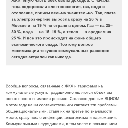
жилищного строительства, систем пожаротушения
ЖКХ пятую часть всех своих доходов. С начала
мероприятий в двух общественных зданиях,
вытяжного воздуха в системах механической
зданий, промышленных систем водоочистки и
года подорожали электроэнергия, газ, вода и
расположенных в г. Москве (далее — Здания 1 и 2).
вентиляции для частичного подогрева притока в
обратного осмоса, городских или районных
отопление, причем весьма значительно. Так, плата
холодный период года.
насосных станций.
за электроэнергию выросла сразу на 26 % в
Москве и на 19 % по стране в целом. Газ — на 25–
30 %, вода — на 15–19 %, а тепло — в среднем на
25 %. И все это происходит на фоне общего
Рис. 1. Зависимость СДЗ
экономического спада. Поэтому вопрос
от Т для Здания 1
Как показывает практика компании SU Group, в более чем 30
минимизации текущих коммунальных расходов
Рис. 1. Зависимость
% всех случаев проектирования готовых насосных станций
сегодня актуален как никогда.
необходимого значения
стандартное исполнение из каталога любого производителя
NTU от требуемой
не подходит, вследствие чего проектная документация
Табл. 1. Результаты
величины kэф
оказывается неточной и содержит массу ошибок, которые
определения
нельзя сразу обнаружить, и которые «вылезают»
энергетических
непосредственно при монтаже в виде дополнительных
Вообще вопросы, связанные с ЖКХ и тарифами на
показателей
затрат и увеличения сроков ввода объекта.
коммунальные услуги, традиционно являются объектом
повышенного внимания россиян. Согласно данным ВЦИОМ
Поэтому специалисты компании SU Group, имея огромный
в этом году наши соотечественники считают эти проблемы
опыт эксплуатации насосов различной конструкции,
общенациональными, ставя их на третье по значимости
Рис. 2. Изменение
внедрили систему индивидуального производства насосных
место, сразу после инфляции, алкоголизма и наркомании.
Табл. 2. Сравнительная
эффективности
установок, которая позволила уже на стадии проектирования
Коммунальными неурядицами, в том числе и повышением
эффективность
теплоутилизации kэф2 и