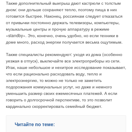
циркуляции, вообще говоря, значительно сложнее, чем
Также дополнительный выигрыш дают кастрюли с толстым
В этой теме еще нет комментариев
использованной затем в [2].
понизить. Поэтому подобный процесс трудно рассматривать
дном: они дольше сохраняют тепло, поэтому пища в них
как источник заметного резерва для осуществления более
готовится быстрее. Наконец, россиянам следует отказаться
При этом норма дисконта была принята равной ставке
глубокой тепло-утилизации.
от привычки постоянно держать телевизоры, компьютеры,
Добавить комментарий
рефинансирования ЦБ РФ, действовавшей в середине 2008
музыкальные центры и прочую аппаратуру в режиме
г., или 10,5 % годовых. Результаты расчетов для Здания 1
Это особенно очевидно, если учесть, что при этом резко
Ваше имя *
«standby». Это, конечно, очень удобно, но если техники в
приведены на рис. 1. Легко видеть, что ожидаемый срок
возрастают гидравлические потери в циркуляционном
доме много, расход энергии получается весьма ощутимым.
окупаемости всего использованного комплекса
контуре, а значит, и мощность, потребляемая насосом. К
энергосберегающих мероприятий даже с учетом
тому же тогда циркуляционный насос изначально должен
Ваш E-mail *
Также специалисты рекомендуют: уходя из дома (особенно
дисконтирования затрат составляет всего 2,2 года, что во
быть рассчитан на возможность создания расхода
уезжая в отпуск), выключайте все электроприборы из сети.
много раз меньше расчетного срока службы здания (порядка
промежуточного теплоносителя, существенно
Итак, наше небольшое и нехитрое исследование показывает,
50 лет).
превышающего номинальный. Однако окончательное
что если рационально расходовать воду, тепло и
Текст комментария
решение, как всегда в подобных ситуациях, лежит в технико-
электроэнергию, то можно не только не заметить
Практически такие же данные получаются и для Здания 2.
экономической плоскости, и при соответствующем
подорожания коммунальных услуг, но даже и немного
Здесь окупаемость будет иметь место ровно через 2 года,
обосновании может быть реализовано.
уменьшить размер своих ежемесячных платежей. А если
т.е. даже немного быстрее. Необходимо заметить, что
говорить о долгосрочной перспективе, то это позволит
вычисленный срок окупаемости для Зданий 1 и 2
В общем случае коэффициенты теплопередачи
кардинально скорректировать семейный бюджет.
оказывается заметно меньше, чем в предыдущих
воздухонагревателя и воздухоохладителя меняются
исследованиях подобного рода, например [12], где
пропорционально скорости, а следовательно и расходу
получались значения в основном порядка 3–4,7 лет, за
промежуточного теплоносителя, взятым в некоторой
Читайте по теме:
исключением результатов, полученных по данным 2006 г.
степени, т.е. NTU ~ (G)n, где обычно показатель n < 1. Чтобы