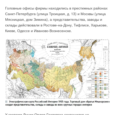
Головные офисы фирмы находились в престижных районах
Санкт-Петербурга (улица Троицкая, д. 13) и Москвы (улица
Мясницкая, дом Зимина), а представительства, заводы и
склады действовали в Ростове-на-Дону, Тифлисе, Харькове,
Киеве, Одессе и Иваново-Вознесенске.
Анализ и фильтрация воды
Рекомендации по подготовке воды для системы ГВС в
частном доме или квартире можно сформулировать только
после её тщательного анализа. Должны рассматриваться
значения кислотности, электропроводности, содержания в
воде железа, меди, кремниевой кислоты и кислорода.
Измерение удельной электропроводности воды
осуществляется с помощью кондуктометра и помогает
определить степень жёсткости. Электропроводность воды
измеряется в микросименсах. Для дистиллированной воды
У госпожи Луции Орлов-Гоздовска сохранился не