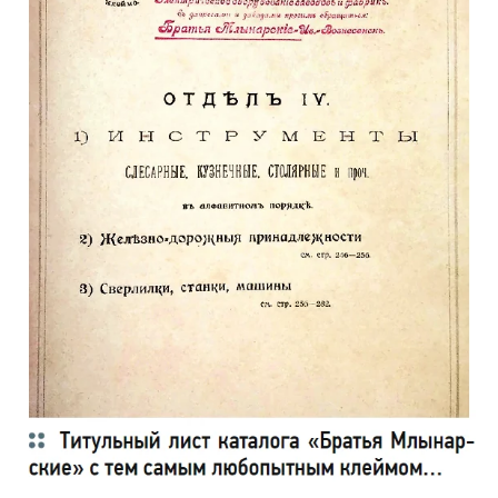
→
История создания настенных газовых котлов. Создание
первых проточных газовых нагревателей и котлов
ЖУРНАЛ СОК СЕНТЯБРЬ 2020
→
Новинка 2020: современный настенный котел Buderus
Logamax Plus GB122i
ЖУРНАЛ СОК АПРЕЛЬ 2020
→
Обзор газового конденсационного котла Buderus Logano
plus KB372
ЖУРНАЛ СОК ДЕКАБРЬ 2019
Уведомления отключены
Комментарии
В
28-11-2025
Каталог компании Млынарских вы можете найти в Ивановской
областной научной библиотеке, в краеведческом отделе
Комментарий полезен?
ДА
НЕТ