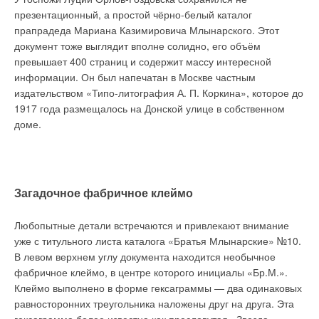
этот показатель составляет от 2 до 5 мкСм/м, для дождевой
презентационный, а простой чёрно-белый каталог
воды — 6–30, для речной воды — 20– 80 мкСм/м.
прапрадеда Мариана Казимировича Млынарского. Этот
документ тоже выглядит вполне солидно, его объём
Водоподготовку следует организовать в несколько этапов. На
превышает 400 страниц и содержит массу интересной
первом этапе обязательно должна осуществляться очистка
информации. Он был напечатан в Москве частным
воды от механических примесей. Для этого можно
издательством «Типо-литография А. П. Коркина», которое до
использовать сорбционные фильтры, дающие высокую
1917 года размещалось на Донской улице в собственном
степень очистки. Затем требуется дальнейшая фильтрация.
доме.
Коррозионную активность воды можно уменьшить с
помощью фильтров, удаляющих их неё соли железа и
марганца. В отдельных случаях рекомендуется использовать
установки коррекции кислотности.
Загадочное фабричное клеймо
Для умягчения воды могут использоваться различные виды
фильтров: магнитные, электромагнитные, ультразвуковые и
Любопытные детали встречаются и привлекают внимание
ионообменные. Последние являются наиболее передовыми
уже с титульного листа каталога «Братья Млынарские» №10.
и эффективными. В таких фильтрах жёсткая вода
В левом верхнем углу документа находится необычное
пропускается через ионообменную смолу. В процессе этого
фабричное клеймо, в центре которого инициалы «Бр.М.».
ионы магния и кальция, вызывающие образование накипи,
Клеймо выполнено в форме гексаграммы — два одинаковых
заменяются на ионы натрия.
равносторонних треугольника наложены друг на друга. Эта