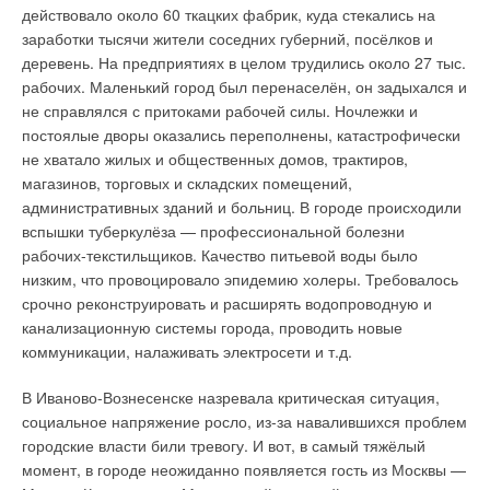
действовало около 60 ткацких фабрик, куда стекались на
заработки тысячи жители соседних губерний, посёлков и
деревень. На предприятиях в целом трудились около 27 тыс.
рабочих. Маленький город был перенаселён, он задыхался и
не справлялся с притоками рабочей силы. Ночлежки и
постоялые дворы оказались переполнены, катастрофически
не хватало жилых и общественных домов, трактиров,
магазинов, торговых и складских помещений,
административных зданий и больниц. В городе происходили
вспышки туберкулёза — профессиональной болезни
рабочих-текстильщиков. Качество питьевой воды было
низким, что провоцировало эпидемию холеры. Требовалось
срочно реконструировать и расширять водопроводную и
канализационную системы города, проводить новые
коммуникации, налаживать электросети и т.д.
В Иваново-Вознесенске назревала критическая ситуация,
социальное напряжение росло, из-за навалившихся проблем
городские власти били тревогу. И вот, в самый тяжёлый
момент, в городе неожиданно появляется гость из Москвы —