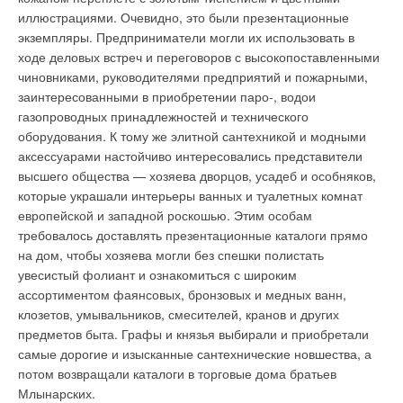
нормальный диапазон pH составляет 9–10, для стали — 8,2–
иллюстрациями. Очевидно, это были презентационные
10. Для котлов этого типа может потребоваться
экземпляры. Предприниматели могли их использовать в
подщелачивание воды. При использовании
ходе деловых встреч и переговоров с высокопоставленными
конденсационных котлов с силуминовыми
чиновниками, руководителями предприятий и пожарными,
теплообменниками разрушение пассивирующей плёнки
заинтересованными в приобретении паро-, водои
происходит при превышении показателей рН > 8,3–8,5.
газопроводных принадлежностей и технического
оборудования. К тому же элитной сантехникой и модными
Важно знать, что значение pH может меняться со временем,
аксессуарами настойчиво интересовались представители
особенно после выделения из воды кислорода и отложения
высшего общества — хозяева дворцов, усадеб и особняков,
известковых соединений. Рекомендуется отслеживать pH
которые украшали интерьеры ванных и туалетных комнат
воды с периодичностью раз в несколько месяцев.
европейской и западной роскошью. Этим особам
требовалось доставлять презентационные каталоги прямо
на дом, чтобы хозяева могли без спешки полистать
увесистый фолиант и ознакомиться с широким
ассортиментом фаянсовых, бронзовых и медных ванн,
клозетов, умывальников, смесителей, кранов и других
предметов быта. Графы и князья выбирали и приобретали
самые дорогие и изысканные сантехнические новшества, а
потом возвращали каталоги в торговые дома братьев
Млынарских.