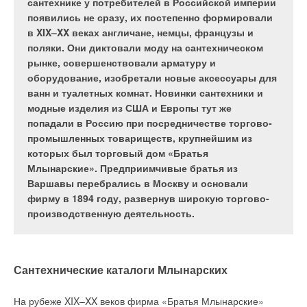
повреждению оборудования, поскольку при
сантехнике у потребителей в Российской империи
нагревании воды до высоких температур
появились не сразу, их постепенно формировали
активизируются различные химические процессы.
в XIX–XX веках англичане, немцы, французы и
Практика показывает, что некондиционная вода —
поляки. Они диктовали моду на сантехническом
настоящая угроза для котла и наиболее частая
рынке, совершенствовали арматуру и
причина неисправностей.
оборудование, изобретали новые аксессуары для
ванн и туалетных комнат. Новинки сантехники и
модные изделия из США и Европы тут же
попадали в Россию при посредничестве торгово-
Если для промышленных систем технологии водоподготовки
промышленных товариществ, крупнейшим из
строго регламентированы, то в бытовом сегменте этому
которых был торговый дом «Братья
вопросу не уделяется значительного внимания. Однако это
Млынарские». Предприимчивые братья из
не отменяет необходимости контроля качества воды.
Варшавы перебрались в Москву и основали
Эксперты компании «
Бош Термотехника
», основываясь на
фирму в 1894 году, развернув широкую торгово-
многолетнем опыте исследований, рассказывают об
производственную деятельность.
основных принципах водоподготовки для бытовых
отопительных котлов.
Сантехнические каталоги Млынарских
На рубеже XIX–XX веков фирма «Братья Млынарские»