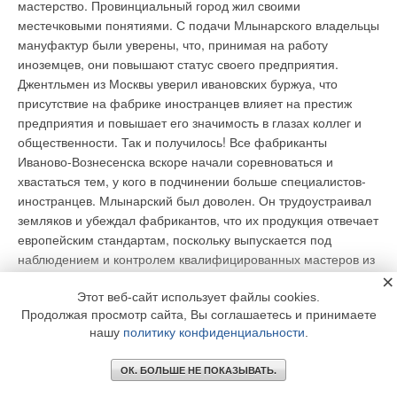
мастерство. Провинциальный город жил своими
местечковыми понятиями. С подачи Млынарского владельцы
мануфактур были уверены, что, принимая на работу
иноземцев, они повышают статус своего предприятия.
Джентльмен из Москвы уверил ивановских буржуа, что
присутствие на фабрике иностранцев влияет на престиж
предприятия и повышает его значимость в глазах коллег и
общественности. Так и получилось! Все фабриканты
Иваново-Вознесенска вскоре начали соревноваться и
хвастаться тем, у кого в подчинении больше специалистов-
иностранцев. Млынарский был доволен. Он трудоустраивал
земляков и убеждал фабрикантов, что их продукция отвечает
европейским стандартам, поскольку выпускается под
наблюдением и контролем квалифицированных мастеров из
Европы. Однако Мариан Казимирович активно помогал не
×
только полякам, но и многим другим диаспорам, например,
Этот веб-сайт использует файлы cookies.
Продолжая просмотр сайта, Вы соглашаетесь и принимаете
татарам.
нашу
политику конфиденциальности
.
ОК. БОЛЬШЕ НЕ ПОКАЗЫВАТЬ.