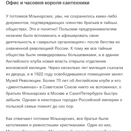
Офис и часовня короля сантехники
У потомков Млынарских, увы, не сохранилось каких-либо
документов, подтверждающих членство братьев в тайных
обществах. Это и понятно! Польским предпринимателям
незачем было вспоминать и афишировать свою
деятельность в «закрытых организациях» после бегства из
охваченной революцией России. К тому же все тайные
общества были ликвидированы большевиками, а в здании
Английского клуба новая власть открыла отделение
московской милиции. Через несколько лет милиция съехала
из дворца, и в 1922 году освободившиеся помещения занял
Музей Революции. Более 70 лет об Английском клубе и его
«джентльменах» в Советском Союзе никто не вспоминал, о
братьях Млынарских в Москве и СанктПетербурге быстро
забыли. Однако в некоторых городах Российской империи о
польской семье помнят до сих пор.
Как отмечают потомки Млынарских, все братья были
католиками и ревностными христианами. Один из них,