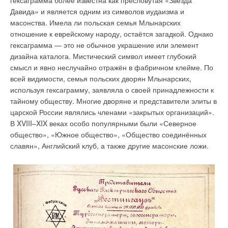
гексаграмма более известна как пресловутая «Звезда
Компания «Бош Термотехника» поставляет в России
Давида» и является одним из символов иудаизма и
широкий ассортимент бытовых отопительных котлов под
масонства. Имела ли польская семья Млынарских
брендом
Bosch
и профессиональные системы отопления
отношение к еврейскому народу, остаётся загадкой. Однако
под брендом Buderus, полностью адаптированные к
гексаграмма — это не обычное украшение или элемент
российским условиям эксплуатации. Тщательное
дизайна каталога. Мистический символ имеет глубокий
соблюдение требований производителя, особенно к
смысл и явно неслучайно отражён в фабричном клейме. По
используемой воде, позволит значительно продлить срок
всей видимости, семья польских дворян Млынарских,
службы котла, повысить его эффективность и снизить
используя гексаграмму, заявляла о своей принадлежности к
затраты на обслуживание и ремонт. Сертифицированные
тайному обществу. Многие дворяне и представители элиты в
монтажные организации способны предложить клиентам
царской России являлись членами «закрытых организаций».
комплексные решения на основе котлов
Buderus
,
В XVIII–XIX веках особо популярными были «Северное
включающие в себя водоподготовительное оборудование.
общество», «Южное общество», «Общество соединённых
славян», Английский клуб, а также другие масонские ложи.
Читайте по теме:
→
История создания настенных конденсационных газовых
котлов
ЖУРНАЛ СОК ЯНВАРЬ 2021
→
История создания настенных газовых котлов. Городской
и природный газ
ЖУРНАЛ СОК ОКТЯБРЬ 2020