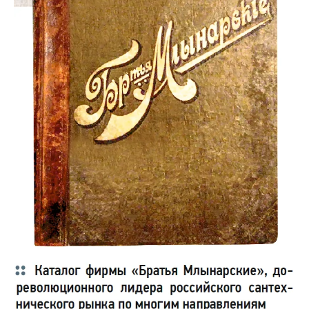
отопительный контур. Представитель сервисной службы
может заправить в систему специально подготовленную
воду, так как при эксплуатации её объём ограничен. Гораздо
более комплексная задача — обеспечить стабильное
качество воды, используемой для горячего водоснабжения.
Особенно если мы рассматриваем систему отопления
загородного дома, где источник воды — колодец или
скважина.
Как водопроводная, так и скважинная вода могут содержать в
себе три группы нежелательных примесей:
нерастворимые компоненты, в частности, песок или
глину;
соли кальция и магния или соли жёсткости, которые
образуют накипь;
примеси, повышающие коррозионную активность воды,
например, соли железа и марганца и кислород.