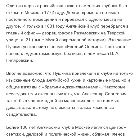
Один из первых российских «джентльменских клубов» был
открыт в Москве в 1772 году. Долгое время он не имел
постоянного помещения и переезжал с одного места на
Олег Иванович
24-03-2025
другое. И только в 1831 году Английский клуб перебрался в
Спасибо автору
главный офис — дворец графов Разумовских на Тверской
улице, д. 21 (ныне Музей современной истории). Это здание
Комментарий полезен?
Пушкин увековечил в поэме «Евгений Онегин». Поэт часто
ДА
НЕТ
навещал «джентльменскую братию», о чём писал В. А.
Гиляровский.
Вполне возможно, что Пушкина привлекали в клубе не только
Добавить комментарий
изысканные блюда английской кухни и карточные игры, но и
общие взгляды с «братьями-джентльменами». Некоторые
Ваше имя *
исследователи склонны считать, что Александр Сергеевич
также был членом одной из масонских лож, но прямых
доказательств этому нет, имеются только косвенные
Ваш E-mail *
свидетельства.
Более 100 лет Английский клуб в Москве являлся центром
светской, деловой и политической жизни, сближая членов
Текст комментария