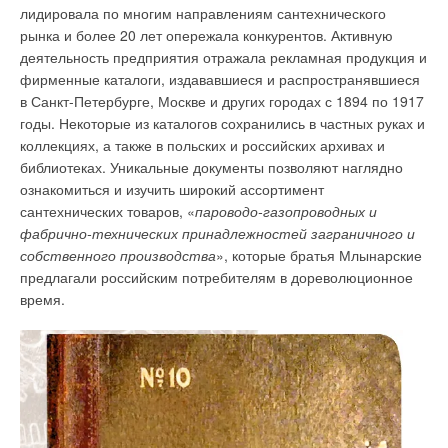
лидировала по многим направлениям сантехнического
рынка и более 20 лет опережала конкурентов. Активную
деятельность предприятия отражала рекламная продукция и
фирменные каталоги, издававшиеся и распространявшиеся
в Санкт-Петербурге, Москве и других городах с 1894 по 1917
годы. Некоторые из каталогов сохранились в частных руках и
коллекциях, а также в польских и российских архивах и
библиотеках. Уникальные документы позволяют наглядно
ознакомиться и изучить широкий ассортимент
сантехнических товаров, «
пароводо-газопроводных и
фабрично-технических принадлежностей заграничного и
собственного производства
», которые братья Млынарские
предлагали российским потребителям в дореволюционное
время.
Главные враги котла: песок, накипь и коррозия
Вначале определимся, о какой воде пойдёт речь. В первую
очередь, конечно, о той, которая заполняет и подпитывает