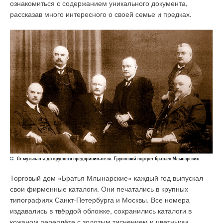
ознакомиться с содержанием уникального документа,
котла. Борьба с появлением накипи должна стать ключевой
рассказав много интересного о своей семье и предках.
задачей уже на этапе проектирования отопительной
системы.
3. Коррозия повреждает поверхности.
Значительный
ущерб системе наносит и коррозия. Её первые признаки
могут проявиться уже через несколько месяцев после начала
эксплуатации котла. Одна из причин коррозии — постоянное
поступление кислорода в котловую воду, например, при
повреждении расширительного бака или его недостаточном
объёме. Также кислород может проникать в систему через
пластмассовые трубы в обогреве полов или при частом
добавлении подпиточной воды. Возможные решения этой
проблемы — разделение системы через теплообменник или
добавление в воду кислородосвязующих реагентов.
Торговый дом «Братья Млынарские» каждый год выпускал
Другая причина коррозии — отклонения в кислотности воды.
свои фирменные каталоги. Они печатались в крупных
Следует отметить, что нормативная кислотность различна
типографиях Санкт-Петербурга и Москвы. Все номера
для разных видов котлов. В частности, конструкции из чугуна
издавались в твёрдой обложке, сохранились каталоги в
и стали разрушаются в более кислой среде. Для чугуна
кожаном переплёте с золотым тиснением и цветными