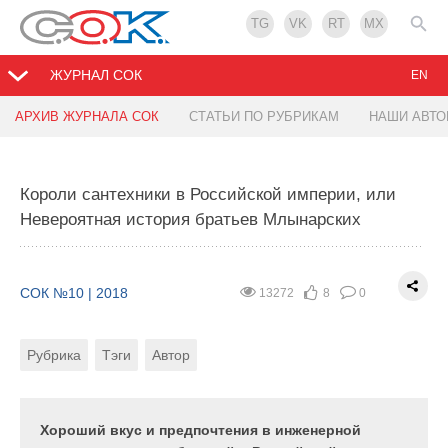
TG
VK
RT
MX
ЖУРНАЛ СОК
EN
АРХИВ ЖУРНАЛА СОК
СТАТЬИ ПО РУБРИКАМ
НАШИ АВТ
Особенности водоподготовки для бытовых
отопительных котлов
Короли сантехники в Российской империи, или
Невероятная история братьев Млынарских
СОК №10 | 2018
15717
6
2
Рубрика
Тэги
Автор
СОК №10 | 2018
13272
8
0
Рубрика
Тэги
Автор
В любой отопительной системе качество
используемой воды является ключевым
показателем. Даже незначительное отклонение от
нужных параметров может привести к серьёзному
Хороший вкус и предпочтения в инженерной