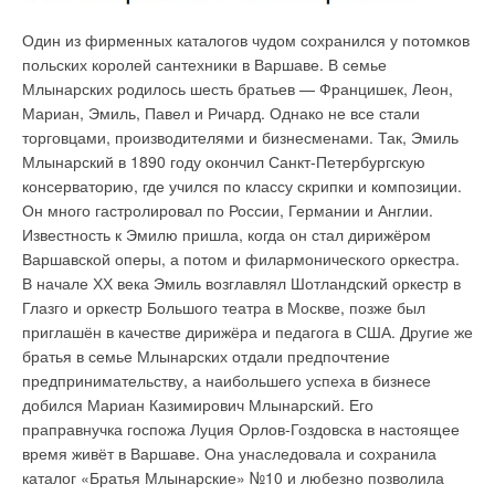
Какой ущерб они причиняют отопительной
Один из фирменных каталогов чудом сохранился у потомков
системе?
польских королей сантехники в Варшаве. В семье
Млынарских родилось шесть братьев — Францишек, Леон,
1. Грязь засоряет систему.
Нерастворимые компоненты
Мариан, Эмиль, Павел и Ричард. Однако не все стали
способны напрямую вызывать грубые поломки, засоры и
торговцами, производителями и бизнесменами. Так, Эмиль
механические повреждения, выход из строя отдельных
Млынарский в 1890 году окончил Санкт-Петербургскую
агрегатов, например, циркуляционных насосов. При монтаже
консерваторию, где учился по классу скрипки и композиции.
нового котла в уже эксплуатируемую отопительную систему в
Он много гастролировал по России, Германии и Англии.
него могут попасть дополнительные загрязнения и
Известность к Эмилю пришла, когда он стал дирижёром
скопившиеся отложения. Котёл должен быть надёжно
Варшавской оперы, а потом и филармонического оркестра.
защищён от них.
В начале ХХ века Эмиль возглавлял Шотландский оркестр в
Глазго и оркестр Большого театра в Москве, позже был
2. Накипь нарушает теплообмен.
Появление накипи в
приглашён в качестве дирижёра и педагога в США. Другие же
системе также может повлечь за собой серьёзные проблемы.
братья в семье Млынарских отдали предпочтение
Исследования показывают, что накипь толщиной всего в 1
предпринимательству, а наибольшего успеха в бизнесе
мм снижает эффективность теплопередачи на 7–10 %.
добился Мариан Казимирович Млынарский. Его
Поверхности котла перегреваются, разрушаются паяные
праправнучка госпожа Луция Орлов-Гоздовска в настоящее
соединения, образуются различные дефекты, происходит
время живёт в Варшаве. Она унаследовала и сохранила
перегрев котла. Накипь требует регулярной очистки с
каталог «Братья Млынарские» №10 и любезно позволила
помощью агрессивных веществ, что также снижает ресурс