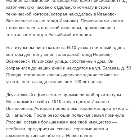
Мариан Казимирович Млынарский, даже приспособил под
католическую часовню отдельную комнату в своей
технической конторе, которая находилась в Иваново-
Вознесенске (ныне город Иваново). Прихожанами храма
стали все члены польской диаспоры, проживавшие в
текстильном центре Российской империи.
На титульном листе каталога №10 указан почтовый адрес
конторы для получения телеграмм: город Иваново-
Вознесенск, Ильинская улица, собственный дом. Он
сохранился до наших дней и находится на ул. Багаева, д. 53.
Правда, старинное краснокирпичное здание сейчас не
узнать, оно выглядит иначе, чем 100 лет назад.
Двухэтажный офис в стиле промышленной архитектуры
Млынарский возвёл в 1910 году в центре Иваново-
Вознесенска. Автором проекта был городской архитектор С.
В. Напалков. После революции польская семья покинула
Россию, оставив большевикам всё своё имущество —
особняки, предприятия, склады, торговые дома и
административные объекты. Новая власть