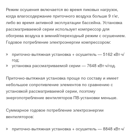
вытяжной установки после классического пластинчатого (или
Режим осушения включается во время пиковых нагрузок,
роторного) рекуператора. Такая система, после
когда влагосодержание приточного воздуха больше 9 г/кг,
теплообмена непосредственно в рекуператоре, позволяет
либо во время активной эксплуатации бассейна. Установка
получить с вытяжного воздуха ещё какое-то количество тепла
рассматриваемой серии использует компрессор для
для передачи приточному, доводя общий показатель
обогрева воздуха в зимний/переходный режим с осушением.
эффективности до 95–100 %. Таким образом, удаётся
Годовое потребление электроэнергии компрессором:
добиться максимально комфортной, то есть заданной
температуры приточного воздуха почти без расхода
приточно-вытяжная установка + осушитель — 5162 кВт·ч/
энергоресурсов.
год;
установка рассматриваемой серии — 7648 кВт·ч/год.
Приточно-вытяжная установка проще по составу и имеет
небольшое сопротивление элементов по сравнению с
установкой рассматриваемой серии, поэтому
энергопотребление вентиляторов ПВ-установки меньше.
Суммарное годовое потребление электроэнергии
вентиляторов:
приточно-вытяжная установка + осушитель — 8848 кВт·ч/