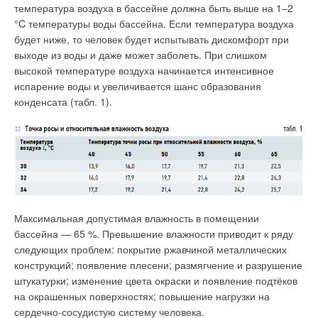
воздушного тепла. Итогом такого процесса является выброс
температура воздуха в бассейне должна быть выше на 1–2
зимой на улицу уже охлаждённого воздуха и подача в
°C температуры воды бассейна. Если температура воздуха
помещения уже подогретого.
будет ниже, то человек будет испытывать дискомфорт при
выходе из воды и даже может заболеть. При слишком
высокой температуре воздуха начинается интенсивное
испарение воды и увеличивается шанс образования
конденсата (табл. 1).
Развитие получают также «зелёные» стандарты, которые
делают акцент не только на экономии, эксплуатации и
защите окружающей среды, но и на комфорте и
Максимальная допустимая влажность в помещении
благополучии человека, пользующегося зданием, например,
бассейна — 65 %. Превышение влажности приводит к ряду
стандарт с говорящим названием WELL. Климатическая
следующих проблем: покрытие ржавчиной металлических
система — обязательный элемент любого офиса, ведь от
конструкций; появление плесени; размягчение и разрушение
качества воздуха в помещении зависит самочувствие и
Совершенствование строительных норм, появление новых
штукатурки; изменение цвета окраски и появление подтёков
работоспособность людей. В том же стандарте WELL одним
строительных материалов, технологий строительства и
на окрашенных поверхностях; повышение нагрузки на
из важных факторов при сертификации является контроль и
увеличение потребности в комфорте ужесточает требования
сердечно-сосудистую систему человека.
поддержание высокого качества воздуха и комфортного