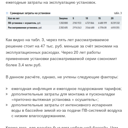
ежегодные затраты на эксплуатацию установок.
рекуперацией тепла по своим характеристикам оптимально
подходит для реализации проектов приточно-вытяжных
вентиляционных систем любых зданий и помещений
бытового, служебного или промышленного назначения за
счёт использования технологии «активной» рекуперации
тепла (встроенная секция охлаждения или нагрева
Как видно на табл. 3, через пять лет рассматриваемое
тепловым насосом вида «воздухвоздух»). Значительный
решение стоит на 47 тыс. руб. меньше за счёт экономии на
эффект энергосбережения демонстрируют промышленные
эксплуатационных расходах. Через 20 лет работы
версии рассматриваемых установок.
применение установки рассматриваемой серии сэкономит
более 3,4 млн руб.
При этом чем больше производственные мощности или
выше требования к воздухообмену, тем значительнее
В данном расчёте, однако, не учтены следующие факторы:
экономия. Достаточно сказать, что по нормам воздухообмена
в ряде промышленных производств (металлургия,
ежегодная инфляция и ежегодное подорожание тарифов;
химическое производство, кузнечные цеха) и в
дополнительные затраты для монтажа и пусконаладки
аспирационных системах требуется пятиили даже
«приточно-вытяжная установка + осушитель»;
десятикратный обмен воздуха ежечасно. Проекты
дополнительные затраты от интенсивного испарения
промышленной вентиляции с использованием данных ПВУ
воды в бассейне зимой из-за подачи ПВ-системой воздуха
с низким влагосодержанием.
достаточно быстро окупаются.
Кроме того, для расчёта был взят небольшой бассейн. Чем
В бытовых приточно-вытяжных установках используются ЕС-