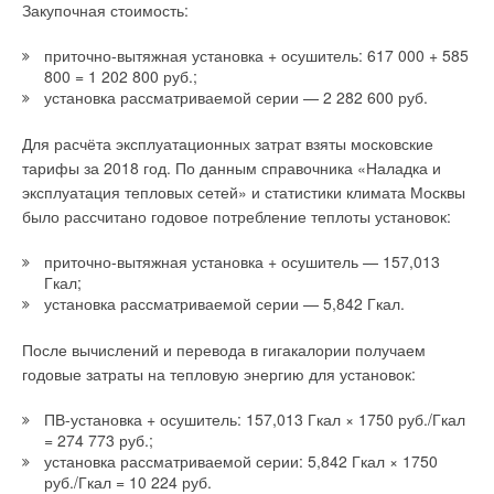
Ваше имя *
дополнительных секций в системе вентиляции. Для
Закупочная стоимость:
подогрева приточного воздуха применяются электрические
приточно-вытяжная установка + осушитель: 617 000 + 585
нагревательные элементы или жидкостные калориферы, а
800 = 1 202 800 руб.;
Ваш E-mail *
для охлаждения приточного воздуха до заданной
установка рассматриваемой серии — 2 282 600 руб.
температуры — центральные кондиционеры или чиллеры.
Для расчёта эксплуатационных затрат взяты московские
Применение классических типов рекуператоров в системах
Текст комментария
тарифы за 2018 год. По данным справочника «Наладка и
вентиляции даёт возможность вторично использовать от 45
эксплуатация тепловых сетей» и статистики климата Москвы
% тепла вытяжного воздуха.
было рассчитано годовое потребление теплоты установок:
Однако развитие систем рекуперации не стоит на месте, и
приточно-вытяжная установка + осушитель — 157,013
способы и эффективность утилизации тепла вытяжного
Гкал;
воздуха для сохранения его внутри обслуживаемых
установка рассматриваемой серии — 5,842 Гкал.
помещений постоянно совершенствуются. Результатом
такого развития является, например, система с
После вычислений и перевода в гигакалории получаем
термодинамической рекуперацией тепла (тепловой насос
годовые затраты на тепловую энергию для установок:
вида «воздух-воздух» используется совместно с
пластинчатым или роторным рекуператором), которая
ПВ-установка + осушитель: 157,013 Гкал × 1750 руб./Гкал
= 274 773 руб.;
использует контур теплового преобразователя с прямым
установка рассматриваемой серии: 5,842 Гкал × 1750
расширением, размещаемый в виде фреоновых
руб./Гкал = 10 224 руб.
теплообменников в вытяжном и приточном канале приточно-