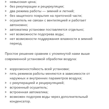
невысокая цена;
пропускается приточный. Такая система не является
→
Свежий воздух без компромиссов: новые приточно-
без рекуперации и рециркуляции;
вытяжные установки SHUFT UniMAX для квартиры и
изолированной и допускает смешение потоков воздуха, но
частного дома
два режима работы — зимний и летний;
имеет высокий показатель эффективности — порядка 70–80
ЖУРНАЛ СОК ИЮНЬ 2026
без защитного покрытия на приточной части;
→
%.
Вентиляция жилых помещений
осушитель не связан с вентиляцией и работает
ЖУРНАЛ СОК ИЮНЬ 2026
автономно;
→
Анализ российского рынка сплит-систем на основе
автоматика установки поставляется отдельно;
макроэкономических факторов
ЖУРНАЛ СОК ИЮНЬ 2026
нет возможности подогрева воды;
нет возможности поддержания влажности в зимний
Рекуператор – тепловые трубы
период.
Такой рекуператор представляет собой замкнутую систему
Простое решение сравним с упомянутой нами выше
трубопроводов, закачанных хладагентом, который в
современной установкой обработки воздуха:
результате нагревания вытяжным воздухом испаряется, а
Уведомления отключены
коррозионостойкость всей установки;
при контакте с холодным приточным воздухом вновь
Комментарии
пять режимов работы меняются в зависимости от
конденсируется и принимает жидкое агрегатное состояние.
наружных и внутренних параметров воздуха;
Показатель эффективности находится в пределах 50–70 %.
с рекуперацией и рециркуляцией;
В этой теме еще нет комментариев
встроенный осушитель;
Рекуператор воздуха, применяемый в системе вентиляции,
встроенная автоматика;
позволяет добиться значительного снижения нагрузки на
возможен подогрев воды через дополнительный
отопительную систему. Однако даже применение
Добавить комментарий
конденсатор.
рекуператора требует обычно использования