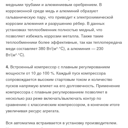
медными трубами и алюминиевым оребрением. В
коррозионной среде медь и алюминий образуют
гальваническую пару, что приводит к электрохимической
коррозии алюминия и разрушению рёбер. В данных
установках теплообменник полностью медный, что
позволяет избежать коррозии металла. Также такие
теплообменники более эффективные, так как теплопередача
Рекуператор с промежуточным теплоносителем
меди составляет 380 Вт/(м²·°C), а алюминия — 230
Вт/(м²·°C).
Такой рекуператор состоит из двух теплообменников, один
из которых располагается в приточном канале вентиляции, а
4.
Встроенный компрессор с плавным регулированием
другой — в вытяжном. Между теплообменниками в
мощности от 10 до 100 %. Каждый пуск компрессора
замкнутой системе циркулирует антифриз, который в
сопровождается высоким стартовым током и количество
теплообменнике вытяжного канала аккумулирует тепло, а в
пусков напрямую влияет на его долговечность. Применение
теплообменнике приточного его отдаёт. Риск передачи
компрессора с плавным регулированием позволяет в
запахов и загрязнений в такой системе отсутствует.
несколько раз реже включать/выключать контур по
Решения по контролю качества воздуха более или менее
Теплообмен можно регулировать, изменяя скорость протока
сравнению с классическим компрессором, в конечном итоге
известны, хотя имеют малое проникновение и всё ещё
антифриза и величину воздушного потока.
увеличивая ресурс агрегата.
высокую стоимость. Тем не менее, они уже сейчас
позволяют управлять в автоматическом режиме различной
Вся автоматика встраивается в установку производителем.
климатической техникой. Следующий шаг — это