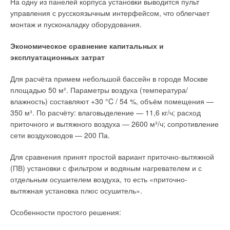
На одну из панелей корпуса установки выводится пульт
объединение системы контроля воздуха внутри помещения
управления с русскоязычным интерфейсом, что облегчает
с системой контроля воздуха снаружи, на улице.
монтаж и пусконаладку оборудования.
Это позволит ещё больше повысить эффективность всей
Экономическое сравнение капитальных и
системы, ведь если на улице чистый воздух, то система
эксплуатационных затрат
очистки воздуха может не задействоваться, но микроклимат в
помещении будет находиться всё равно на высоком уровне.
Для расчёта примем небольшой бассейн в городе Москве
Такие компактные решения уже разработаны и находятся на
площадью 50 м². Параметры воздуха (температура/
стадии внедрения, а это значит, что спектр возможностей
влажность) составляют +30 °C / 54 %, объём помещения —
для проектирования комфортных офисов при соблюдении
350 м³. По расчёту: влаговыделение — 11,6 кг/ч; расход
требований экологичности ещё больше расширится.
приточного и вытяжного воздуха — 2600 м³/ч; сопротивление
сети воздуховодов — 200 Па.
Читайте по теме:
Для сравнения принят простой вариант приточно-вытяжной
Камерный рекуператор
(ПВ) установки с фильтром и водяным нагревателем и с
→
Влияние стак‑эффекта на систему противодымной
отдельным осушителем воздуха, то есть «приточно-
вентиляции в многоэтажных жилых зданиях
Основу данного рекуператора составляет камера,
ЖУРНАЛ СОК ИЮНЬ 2026
вытяжная установка плюс осушитель».
→
Влияние параметров информационных потоков и типов
разделённая заслонкой. Заслонка регулирует движение
вычислительных нагрузок на энергоэффективность
воздушных потоков с таким расчётом, что тёплый вытяжной
Особенности простого решения:
систем обеспечения микроклимата центров обработки
данных
воздух нагревает стенки камеры, через которые затем
ЖУРНАЛ СОК ИЮНЬ 2026