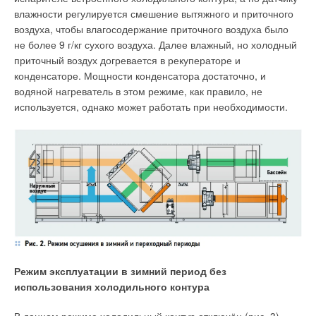
крупного банка поставили оборудование для очистки и
влажности регулируется смешение вытяжного и приточного
обеззараживания воздуха, а другое отделение, аналогичное,
воздуха, чтобы влагосодержание приточного воздуха было
взяли как контрольное. В итоге в первом отделении в
не более 9 г/кг сухого воздуха. Далее влажный, но холодный
октябре-декабре количество оформленных больничных
приточный воздух догревается в рекуператоре и
листов было на 30–40 % ниже, чем во втором! Если
конденсаторе. Мощности конденсатора достаточно, и
учитывать такие эффекты, то хорошая вентиляция и очистка
водяной нагреватель в этом режиме, как правило, не
воздуха являются не источником расходов, а источником
используется, однако может работать при необходимости.
возвращения упущенной прибыли.
Создание комфортной среды для человека, забота об
окружающей среде и экономия — не взаимоисключающие
Рекуператор воздуха — приспособление, которое
требования.
осуществляет энергосберегающую функцию, так как
позволяет нагревать холодный нагнетаемый воздух,
используя тепло отработанного вытяжного. Что, в свою
очередь, даёт возможность экономить в отопительно-
вентиляционной инженерной системе, так как снижает
нагрузку на отопление в части нагрева приточного воздуха.
Режим эксплуатации в зимний период без
Нагрев же приточного воздуха может составлять до
использования холодильного контура
половины всей отопительной мощности при однократном
обмене воздуха в помещениях и, конечно, занимать львиную