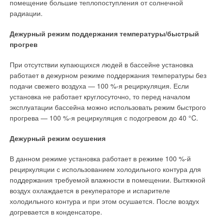
помещение большие теплопоступления от солнечной
утилизация которых требует особых условий, что явно не
оседать влага, которая при понижении температуры может
радиации.
соответствует принципам экологичности.
превратиться в лёд. Поэтому пластинчатый рекуператор
должен оснащаться системой отвода конденсата и системой
Дежурный режим поддержания температуры/быстрый
В целом, «зелёное» климатическое оборудование должно
оттаивания.
прогрев
соответствовать общим экологическим принципам,
обеспечивать высокое качество воздуха, высокий класс
Пластинчатые рекуператоры имеют достаточно высокий
При отсутствии купающихся людей в бассейне установка
очистки от всех видов загрязнений, низкий начальный
показатель эффективности — от 50 до 75 %. Они получили
работает в дежурном режиме поддержания температуры без
перепад давления и его незначительный рост при
достаточно широкое распространение из-за своей
подачи свежего воздуха — 100 %-я рециркуляция. Если
загрязнении фильтров, длительный интервал эксплуатации и
относительной дешевизны.
установка не работает круглосуточно, то перед началом
низкая стоимость фильтров, низкое энергопотребление.
эксплуатации бассейна можно использовать режим быстрого
прогрева — 100 %-я рециркуляция с подогревом до 40 °C.
Дежурный режим осушения
Роторный рекуператор
В данном режиме установка работает в режиме 100 %-й
Ротор рекуператора изготавливается из теплопроводного
рециркуляции с использованием холодильного контура для
материала. Вращаясь между потоками вытяжного и
поддержания требуемой влажности в помещении. Вытяжной
приточного воздуха, он осуществляет передачу тепла.
воздух охлаждается в рекуператоре и испарителе
Роторный рекуператор не является изолированной
холодильного контура и при этом осушается. После воздух
системой, поэтому нужно учитывать, что при наличии
догревается в конденсаторе.
запахов или вредных примесей они могут попадать в