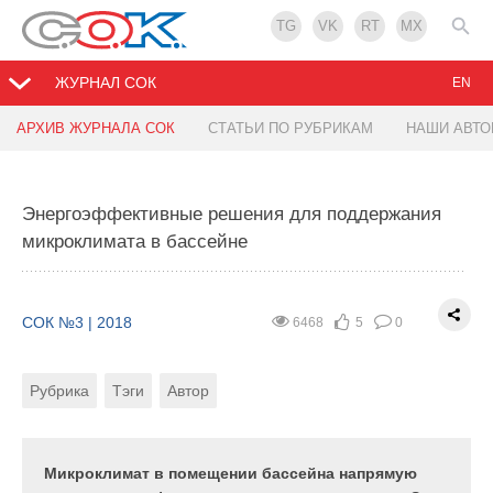
TG
VK
RT
MX
ЖУРНАЛ СОК
EN
АРХИВ ЖУРНАЛА СОК
СТАТЬИ ПО РУБРИКАМ
НАШИ АВТ
Вентиляция для 'зелёных' офисов
Рекуперация тепла. Преимущества
термодинамической рекуперации
Энергоэффективные решения для поддержания
СОК №3 | 2018
3884
2
0
микроклимата в бассейне
СОК №3 | 2018
18495
13
0
Рубрика
Тэги
Автор
Рубрика
Тэги
Автор
СОК №3 | 2018
6468
5
0
Системы вентиляции, очистки воздуха и
кондиционирования являются заметным
Рубрика
Тэги
Автор
Совершенствование строительных норм,
источником энергопотребления, но возможности
появление новых строительных материалов,
их приведения в соответствие с «зелёными»
технологий строительства и увеличение
принципами часто игнорируются
потребности в комфорте ужесточает требования к
Микроклимат в помещении бассейна напрямую
проектировщиками. Между тем, современное