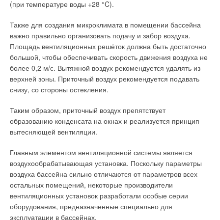
(при температуре воды +28 °C).
центрального кондиционирования; плотность
справедливо рекомендовала, по возможности, держать
персонала на 1 м² помещения; эпидемиологическая
открытыми форточки в жилых помещениях).
Также для создания микроклимата в помещении бассейна
обстановка; качество мебели и отделочных
важно правильно организовать подачу и забор воздуха.
материалов; наличие источников загрязнения внутри
Развитие строительных технологий привело к появлению
Площадь вентиляционных решёток должна быть достаточно
офисных помещений.
Проблемы на пути
оконных и дверных пакетов, закрывающихся герметично.
большой, чтобы обеспечивать скорость движения воздуха не
мероприятий по улучшению качества воздуха:
Такие окна и двери стали значительно экономить тепловую
более 0,2 м/с. Вытяжной воздух рекомендуется удалять из
существенный рост энергопотребления с увеличением
энергию, но сделали практически невозможным
верхней зоны. Приточный воздух рекомендуется подавать
кратности воздухообмена и увеличением класса
воздухообмен в помещениях. Вдобавок, в результате
снизу, со стороны остекления.
фильтрации; высокая стоимость аренды не позволяет
применения современных строительных материалов,
уменьшать плотность размещения персонала;
значительно снижается воздухопроницаемость стен.
Таким образом, приточный воздух препятствует
дороговизна интеллектуальных решений по
Находиться в таких помещениях — и регулярно проживать в
образованию конденсата на окнах и реализуется принцип
управлению микроклиматом; ухудшающиеся
них без системы воздухообмена — стало крайне
вытесняющей вентиляции.
экологическая и эпидемиологическая ситуации.
небезопасно для здоровья. Появилась необходимость
оборудовать помещения принудительной приточно-
Главным элементом вентиляционной системы является
вытяжной вентиляцией. Что, в свою очередь, вновь
воздухообрабатывающая установка. Поскольку параметры
Факторы, от которых напрямую зависит качество воздуха в
увеличило нагрузку на систему отопления за счёт
воздуха бассейна сильно отличаются от параметров всех
офисе: кратность воздухообмена и режимы работы системы
регулярного нагрева приточного воздуха. А появившиеся и
остальных помещений, некоторые производители
вентиляции; класс очистки фильтров в системе вентиляции;
повсеместно распространившиеся системы
вентиляционных установок разработали особые серии
своевременность обслуживания систем вентиляции и
кондиционирования получают дополнительную нагрузку в
оборудования, предназначенные специально для
центрального кондиционирования; плотность размещения
жаркий период, так как происходит обратный процесс — на
эксплуатации в бассейнах.
персонала в помещении; эпидемиологическая обстановка;