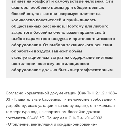
инженерным системам вновь возводимых зданий,
влияет на комфорт и самочувствие человека. Эти
оборудование и системы управления позволяют
в том числе к вентиляционным системам, и
факторы особенно важны для общественных
удовлетворить требования экостандартов и
делают естественной минимизацию
бассейнов, так как они напрямую влияют на
сделать микроклимат в помещениях комфортным
энергопотребления для этих систем.
количество посетителей и прибыльность
для персонала. Они помогают повысить
общественных бассейнов. Поэтому для любого
эффективность труда и защищают от расходов,
закрытого бассейна очень важен правильный
связанных с утомлением персонала и
выбор параметров воздуха и приточно-вытяжного
Рекуперацией тепла (лат.
recuperator
— снова
заболеваемостью.
оборудования. От выбора технического решения
приобретающий, отвоёвывающий, снова овладевающий)
обработки воздуха зависит объём
называется возврат (полностью или частично) теплового
эксплуатационных затрат на содержание системы
потенциала, используемого в том или ином технологическом
вентиляции, поэтому вентиляционное
В популярных стандартах «зелёного» строительства
цикле, для вторичного применения.
оборудование должно быть энергоэффективным.
основной акцент делается на сокращении потребления
ресурсов, уменьшении объёма выбросов и снижении
Рекуперация тепла (применительно к вентиляции) — это
воздействия на окружающую среду. Внедрение этих
процесс теплопередачи, при котором тепловая энергия
стандартов не только вносит вклад в охрану окружающей
вытяжного воздуха посредством контакта с теплообменным
Согласно нормативной документации (СанПиН 2.1.2.1188–
среды, но и позволяет экономить на эксплуатации офисов.
устройством переходит к свежему приточному воздуху, за
03 «Плавательные бассейны. Гигиенические требования к
Экономия может составлять до 20 %, и это хороший
счёт чего происходит его нагрев. Теплообменное устройство
устройству, эксплуатации и качеству воды»), оптимальная
аргумент для внедрения «зелёных» практик и стандартов.
называется рекуператором, причём в последнее время этим
температура воды в спортивном бассейне должна
термином называют как теплообменник (об их типах ниже),
составлять 26–28 °C. По нормам СНиП 41-01–2003
так и более сложное устройство для рекуперации
«Отопление, вентиляция и кондиционирование»