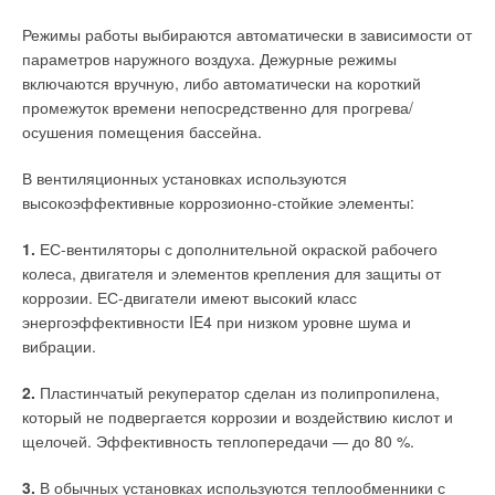
приточный воздух. Хотя некоторые производители заявляют
Режимы работы выбираются автоматически в зависимости от
о том, что производимые ими роторные рекуператоры не
параметров наружного воздуха. Дежурные режимы
допускают смешивания, на практике порядка 15 %
На недавнем конгрессе AirVent было полезное и
включаются вручную, либо автоматически на короткий
вытяжного воздуха попадает в приточный канал. Для
продуктивное обсуждение технологий снижения шумности
промежуток времени непосредственно для прогрева/
бытовых помещений это вполне допустимо, но не подходит,
климатического оборудования. Это соображение также
осушения помещения бассейна.
например, для вредных химических производств. Степень
соответствует тренду ориентации на благополучие человека,
рекуперации тепла можно регулировать изменением
а не на абстрактную «экологичность» или экономию при
В вентиляционных установках используются
скорости вращения ротора. Роторные рекуператоры
проектировании систем.
высокоэффективные коррозионно-стойкие элементы:
демонстрируют высокий показатель эффективности (70– 85
%), а также отличаются достаточно высокой ценой.
Покупка и установка современного оборудования является
1.
ЕС-вентиляторы с дополнительной окраской рабочего
Существуют как в промышленном, так и бытовом
только первым шагом на пути к повышению экологичности
колеса, двигателя и элементов крепления для защиты от
исполнении.
здания. Технологии развиваются не только в направлении
коррозии. ЕС-двигатели имеют высокий класс
повышения эффективности исполнительных устройств, но и
энергоэффективности IE4 при низком уровне шума и
в направлении построения различных систем для
вибрации.
интеллектуального управления микроклиматом и техникой.
2.
Пластинчатый рекуператор сделан из полипропилена,
который не подвергается коррозии и воздействию кислот и
щелочей. Эффективность теплопередачи — до 80 %.
3.
В обычных установках используются теплообменники с