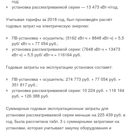
год;
установка рассматриваемой серии — 13 473 кВт·ч/год.
Учитывая тарифы за 2018 год, был произведён расчёт
годовых затрат на электрическую энергию:
ПВ-установка + осушитель: (5162 кВт·ч + 8848 кВт·ч) × 5,5
Ещё одно неоспоримое преимущество термодинамической
руб/ кВт·ч = 77 054 руб.;
или активной рекуперации состоит в том, что исключается
установка рассматриваемой серии: (7648 кВт·ч + 13473
потребность в дополнительных секциях нагрева и
кВт·ч) × 5,5 руб/ кВт·ч = 116164 руб.
охлаждения.
Годовые затраты на эксплуатацию установок составят:
В настоящее время уже разработаны и производятся
установки, сочетающие в себе устройства приточной и
ПВ-установка + осушитель: 274 773 руб. + 77 054 руб. =
вытяжной вентиляции, рекуператор воздуха и тепловой
351 817 руб.;
насос вида «воздух–воздух» для активной рекуперации.
установка рассматриваемой серии: 10 224 руб. + 116 164
руб. = 126 388 руб.
Данные приточно-вытяжные рекуперативные установки
являются отличным универсальным решением для
Суммарные годовые эксплуатационные затраты для
организации системы вентиляции в современных зданиях и
установки рассматриваемой серии меньше на 225 439 руб. в
сооружениях.
год. Была рассчитана табл. 3 с суммарными затратами на
установки, которая учитывает закупку оборудования и
Весь модельный ряд приточно-вытяжных установок (ПВУ) с