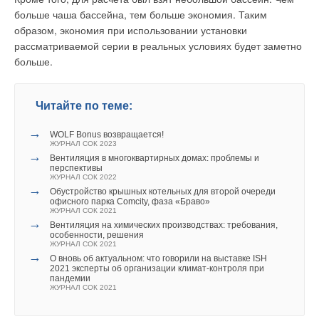
больше чаша бассейна, тем больше экономия. Таким
кулеры, которые, имея увеличенное давление воздуха и
образом, экономия при использовании установки
перекачиваемый объём, потребляют до четверти меньше
рассматриваемой серии в реальных условиях будет заметно
электрической энергии по сравнению с идентичными
больше.
асинхронными электродвигателями.
Промышленная линейка установок для регулирования
Читайте по теме:
производительности комплектуется частотными
преобразователями.
→
WOLF Bonus возвращается!
ЖУРНАЛ СОК 2023
Также опционально модели можно дооснастить инверторами
→
Вентиляция в многоквартирных домах: проблемы и
и дополнительными теплообменниками, идеально
перспективы
ЖУРНАЛ СОК 2022
приспособив установку к требованиям конкретного проекта.
→
Обустройство крышных котельных для второй очереди
офисного парка Comcity, фаза «Браво»
ЖУРНАЛ СОК 2021
Проектирование же системы вентиляции с рассматриваемой
→
Вентиляция на химических производствах: требования,
установкой позволяет предложить пользователю
особенности, решения
совершенную вентиляционную систему.
ЖУРНАЛ СОК 2021
→
О вновь об актуальном: что говорили на выставке ISH
2021 эксперты об организации климат-контроля при
пандемии
ЖУРНАЛ СОК 2021
Читайте по теме:
→
Влияние стак‑эффекта на систему противодымной