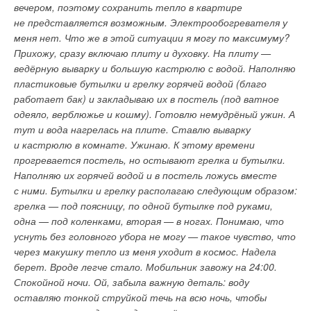
вечером, поэтому сохранить тепло в квартире
не представляется возможным. Электрообогревателя у
меня нет. Что же в этой ситуации я могу по максимуму?
Прихожу, сразу включаю плиту и духовку. На плиту —
ведёрную выварку и большую кастрюлю с водой. Наполняю
пластиковые бутылки и грелку горячей водой (благо
работает бак) и закладываю их в постель (под ватное
одеяло, верблюжье и кошму). Готовлю немудрёный ужин. А
тут и вода нагрелась на плите. Ставлю выварку
и кастрюлю в комнате. Ужинаю. К этому времени
прогревается постель, но остывают грелка и бутылки.
Наполняю их горячей водой и в постель ложусь вместе
с ними. Бутылки и грелку располагаю следующим образом:
грелка — под поясницу, по одной бутылке под руками,
одна — под коленками, вторая — в ногах. Понимаю, что
уснуть без головного убора не могу — такое чувство, что
через макушку тепло из меня уходит в космос. Надела
берет. Вроде легче стало. Мобильник завожу на 24:00.
Спокойной ночи. Ой, забыла важную деталь: воду
оставляю тонкой струйкой течь на всю ночь, чтобы