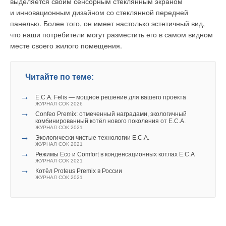
выделяется своим сенсорным стеклянным экраном
Долгая история и серьёзные проекты «ВЕЗА»
основного топлива замещения природного газа, при
ЖУРНАЛ СОК ФЕВРАЛЬ 2022
и инновационным дизайном со стеклянной передней
условии, что будут найдены дешёвые технологии для
панелью. Более того, он имеет настолько эстетичный вид,
производства «зелёного» водорода — сегодня таких
что наши потребители могут разместить его в самом видном
технологий нет.
месте своего жилого помещения.
Для Украины гораздо предпочтительнее «зелёного»
Уведомления отключены
водорода является развитие производства биометана.
Читайте по теме:
Тепловые насосы и возобновляемая электроэнергия
Комментарии
от солнца и ветра — это самая реальная перспектива
→
E.C.A. Felis — мощное решение для вашего проекта
ЖУРНАЛ СОК 2026
систем климатизации городов и зданий на Украине в XXI
→
В этой теме еще нет комментариев
Confeo Premix: отмеченный наградами, экологичный
веке.
комбинированный котёл нового поколения от E.C.A.
ЖУРНАЛ СОК 2021
→
Экологически чистые технологии E.C.A.
ЖУРНАЛ СОК 2021
Добавить комментарий
→
Режимы Eco и Comfort в конденсационных котлах E.C.A
В каких странах Евросоюза развиваются системы ЦТ?
ЖУРНАЛ СОК 2021
Ваше имя *
→
Котёл Proteus Premix в России
ЖУРНАЛ СОК 2021
Исключительно в тех странах, где правительства имеют
долгосрочные стратегии развития ЦТ и прямо или косвенно
Ваш E-mail *
субсидируют это развитие. В большинстве стран Евросоюза
ЦТ не развивается. Лучший пример для Украины — Дания