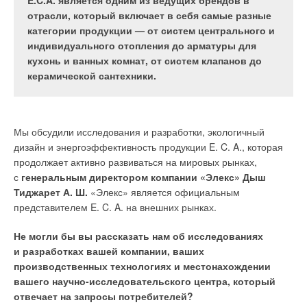
Прочитал и обрадовался: наконец-то власть
климатическом оборудовании отечественного
E.C.A. является одним из ведущих брендов в
взялась исправлять свою закоренелую ошибку
производства, которое могло бы обеспечить
отрасли, который включает в себя самые разные
двух последних десятилетий
условия для безотказного функционирования
категории продукции — от систем центрального и
техники, размещённой в них.
индивидуального отопления до арматуры для
кухонь и ванных комнат, от систем клапанов до
керамической сантехники.
Предисловие
В данных типах помещений (серверных и ЦОД) для
Отсутствие общей стратегии развития теплоснабжения для
поддержания точных параметров воздуха (температуры
городов Украины привело к постепенной деградации
и влажности) используется прецизионный тип
Мы обсудили исследования и разработки, экологичный
централизованного теплоснабжения (ЦТ). Не помогли ни
кондиционеров, что напрямую влияет на срок службы
дизайн и энергоэффективность продукции E. C. A., которая
десятки миллиардов гривен бюджетных средств, ни
основного оборудования. Так как кондиционеры должны
продолжает активно развиваться на мировых рынках,
миллиарды долларов технической помощи западных стран,
поддерживать заданную температуру на протяжении всего
с
генеральным директором компании «Элекс» Дыш
инвестированных за 20 лет в распылённом виде
календарного года, то необходимо использовать
Тиджарет А. Ш.
«Элекс» является официальным
в реабилитацию централизованного теплоснабжения
низкотемпературный комплект, который позволяет работать
представителем E. C. A. на внешних рынках.
Украины. Потребители дружно покидали ЦТ, и это явление
кондиционеру при низких температурах в холодный период
стало лучшей оценкой действий государственных структур.
Не могли бы вы рассказать нам об исследованиях
года. Влажность необходимо поддерживать на уровне 40–
и разработках вашей компании, ваших
6
0
%. Слишком сухой воздух приведёт к образованию
«…
Методика направлена на внедрение в населённых
производственных технологиях и местонахождении
статического электричества и, как следствие, к выходу из
пунктах с числом жителей более 20 тыс. человек
вашего научно-исследовательского центра, который
строя электроники. А слишком влажный воздух приведёт
эффективной системы централизованного
отвечает на запросы потребителей?
к выпадению конденсата в помещении, что влечёт за собой