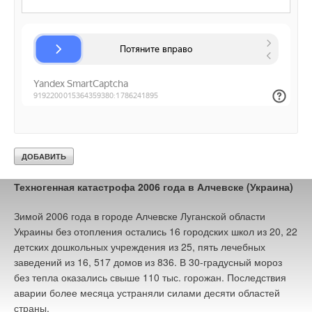
энергетического планирования на Украине привели
правительство к решению реструктуризировать или списать
многие миллиарды гривен долгов теплосетей на долги
муниципалитетов.
Верную оценку этому явлению дал мэр Мариуполя Вадим
Бойченко: «
Да, такая реструктуризация возможна, но
только ценой потери развития городов, после этого
развития больше не будет
».
Техногенная катастрофа 2006 года в Алчевске (Украина)
Зимой 2006 года в городе Алчевске Луганской области
Украины без отопления остались 16 городских школ из 20, 22
детских дошкольных учреждения из 25, пять лечебных
заведений из 16, 517 домов из 836. В 30-градусный мороз
без тепла оказались свыше 110 тыс. горожан. Последствия
аварии более месяца устраняли силами десяти областей
страны.