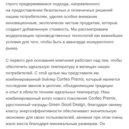
По оценкам международных экспертов, Украине
широкий модельный ряд надёжных и высокоточных
строго придерживаемся подхода, направленного
понадобится не менее трёх десятилетий на утепление
прецизионных кондиционеров АКП с диапазоном мощности
на предоставление безопасных и гигиеничных решений
большинства зданий до европейских стандартов. Это
6–120 кВт для фреоновых моделей и 8–210 кВт для моделей
нашим потребителям, уделяя особое внимание
наиболее вероятный период существования систем
с жидкостным охлаждением, а также может предложить
инновационным, экологически чистым продуктам, которые
централизованного теплоснабжения, необходимость в них
заказчику решение любых нестандартных задач.
создают добавленную стоимость. Мы рассматриваем
будет снижаться по мере роста количества
модернизацию производственных технологий как важнейшее
«термомодернизированных» зданий и спада тепловых
Подробнее с высокоточными прецизионными
условие для того, чтобы быть в авангарде конкурентного
нагрузок.
кондиционерами АКП можно ознакомиться на сайте «ВЕЗА»
рынка.
veza.ru.
Украинским городам, планируя «глиссаду» будущего
С первого дня основания компания работает над тем, чтобы
тепловых сетей, нужно определить точку их невозврата.
обеспечить идеальную температуру в жилищах наших
Нужно изучать коллективную волю потребителей тепловой
Читайте по теме:
потребителей. С этой целью мы представили им
энергии и управлять ей при энергетическом планировании,
комбинированный бойлер Confeo Premix, который является
→
Зона особой ответственности
чтобы не допустить хаоса.
последним звеном в цепочке, объединяющим традиции
ЖУРНАЛ СОК НОЯБРЬ 2023
и опыт в области техники идеальных температур. Наш
→
Высоконапорные вентиляторы ВИР: работают там, где
Что идёт на смену газовым котлам и природному газу?
другие не справятся
комбинированный котёл нового поколения Confeo Premix,
ЖУРНАЛ СОК НОЯБРЬ 2022
удостоенный награды Green Good Design, благодаря своему
→
«ВЕЗА»: 27 лет работы на благо отрасли
Основной технологией будущего в странах Европейского
классу энергоэффективности обеспечивает значительную
ЖУРНАЛ СОК ИЮНЬ 2022
союза сегодня является электрификация отопления
→
Решения для систем воздушного охлаждения дата-
экономию для своих пользователей, занимая при этом очень
центров от компании «ВЕЗА»
и охлаждения городов и зданий. Вторая базовая
мало места благодаря минимальным размерам. Он
ЖУРНАЛ СОК АПРЕЛЬ 2022
технология — переход на «зелёный» водород в качестве
→