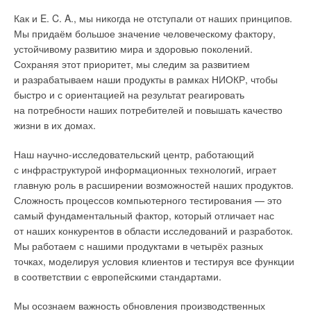
теплоснабжения, которая предусматривает
коррозию стоек с серверами.
производство 5
0
% тепловой энергии из возобновляемых
Как и E. C. A., мы никогда не отступали от наших принципов.
источников энергии или 7
5
% тепловой энергии,
Мы придаём большое значение человеческому фактору,
Компания «
ВЕЗА
», лидер вентиляционного оборудования
производимой в процессе когенерации
…» [3].
устойчивому развитию мира и здоровью поколений.
на постсоветском пространстве, не могла оставаться
Сохраняя этот приоритет, мы следим за развитием
в стороне от этой потребности отечественного рынка и в
В публикации [3] на сайте Министерство развития городов
и разрабатываем наши продукты в рамках НИОКР, чтобы
2015 году приняла решение освоить данный вид продукции.
и территорий Украины именно эта «общеевропейская» цель
быстро и с ориентацией на результат реагировать
объявлена основной целью модернизации систем
Понимая значимость выпускаемого климатического
на потребности наших потребителей и повышать качество
централизованного теплоснабжения городов страны, прочно
оборудования, был разработан и внедрён стенд для
жизни в их домах.
«подсевших» на природный газ. Можно провозглашать
проведения испытаний. «
ВЕЗА
» поставила для себя ряд
«европейский вектор» развития теплоснабжения украинских
Наш научно-исследовательский центр, работающий
вопросов, среди которых был самый главный: «
Как
городов громко, вслух, и при этом десятилетиями идти
с инфраструктурой информационных технологий, играет
обеспечить точность поддержания температуры
в прямо противоположном направлении. Такова особенность
главную роль в расширении возможностей наших продуктов.
и влажности в помещении
?». На протяжении шести
украинской политики, которая наблюдается в стране
Сложность процессов компьютерного тестирования — это
месяцев изо дня в день оборудование испытывалось
последние 20 лет. Причины и глубина деградации
самый фундаментальный фактор, который отличает нас
в различных условиях. Как результат — создана линейка
централизованного теплоснабжения Украины подробно
от наших конкурентов в области исследований и разработок.
высокоэффективных прецизионных кондиционеров АКП
описаны в двух статьях автора «Централизованное
Мы работаем с нашими продуктами в четырёх разных
с программным обеспечением собственного производства,
теплоснабжение в городах Украины» [1, 2].
точках, моделируя условия клиентов и тестируя все функции
точностью поддержания температуры ±
1
°C и относительной
в соответствии с европейскими стандартами.
влажности ±
5
%.
Станет ли новая методология стратегическим документом
для муниципалитетов, для предприятий тепловых сетей, для
Мы осознаем важность обновления производственных