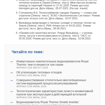
теплопостачання в Україні [Электр. текст]. Міністерство розвитку
громад та територій України от 27.01.2020. Режим доступа:
minregion.gov.ua. Дата обращ.: 05.07.2021. [На укр. языке]
Степаненко В.А. Теплоснабжение городов Украины — схемы или
стратегии [Электр. текст]. ЭСКО «Экологические Системы». Режим
доступа: ecosys.com.ua. Дата обращ.: 10.07.2021.
Вильфанд предупредил о «волнах холода» и «волнах тепла» на
Земле [Электр. текст]. РИА «Новости» от 04.03.2021. Режим
доступа: ria.ru. Дата обращ.: 06.06.2021.
«Профессия синоптика вечна». Роман Вильфанд — о волнах
тепла, засухе и метеозависимости [Электр. текст]. ТАСС от
25.05.2020. Режим доступа: tass.ru. Дата обращ.: 10.06.2021.
Читайте по теме:
→
Инверторные накопительные водонагреватели Royal
Thermo: чем отличаются три серии
ЖУРНАЛ СОК АВГУСТ 2026
→
Об утилизации тепловых отходов
ЖУРНАЛ СОК ИЮНЬ 2026
→
Совершенствование отопительно-вентиляционных
систем коррекцией процессов регулирования
ЖУРНАЛ СОК ИЮНЬ 2026
→
Теплотехнические характеристики лучисто-конвективной
панели при эксплуатации в действующей котельной
ЖУРНАЛ СОК ИЮНЬ 2026
→
Водонагреватель Royal Thermo Smalto Inverter: