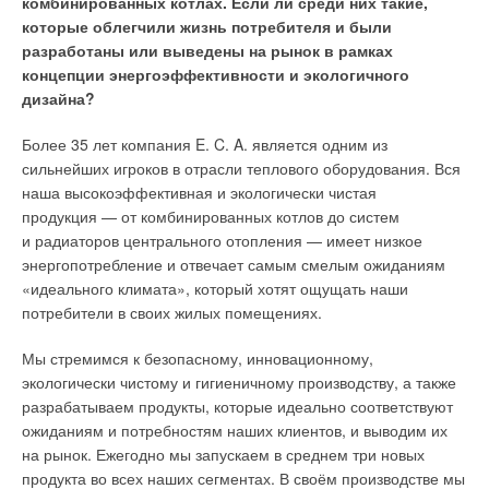
комбинированных котлах. Если ли среди них такие,
требуемого микроклимата, но ещё и подбирает
теплоснабжения. Поэтому далее — немного анализа
которые облегчили жизнь потребителя и были
необходимое количество работающих кондиционеров
и прогнозов.
разработаны или выведены на рынок в рамках
с целью минимизации потребления электроэнергии.
Какой климат нас ждёт в ближайшие десятилетия?
концепции энергоэффективности и экологичного
Использование инверторных компрессоров и вентиляторов
дизайна?
Научный руководитель Гидрометцентра России Роман
с ЕС-мотором даёт возможность плавного изменения
Вильфанд считает, что: «
Изменение климата на Земле
Более 35 лет компания E. C. A. является одним из
производительности системы в диапазоне 30–10
0
% и, как
приведёт к смене продолжительности «волн» тепла
сильнейших игроков в отрасли теплового оборудования. Вся
следствие, экономичного потребления электроэнергии.
и холода. Волны тепла будут чаще повторяться, прежде
наша высокоэффективная и экологически чистая
Применение электронного расширительного вентиля
всего летом. Продолжительность этих волн тепла будет
продукция — от комбинированных котлов до систем
позволяет оперативно и с высокой точностью реагировать
увеличиваться… Но продолжительность «волн холода»
и радиаторов центрального отопления — имеет низкое
на любые изменения в холодильном цикле машины.
будет меньше, а их сила будет выше
…» [5, 6].
энергопотребление и отвечает самым смелым ожиданиям
Применение теплообменников собственного производства
«идеального климата», который хотят ощущать наши
позволяет подстраиваться под любые требования
Глядя в будущее, можно предположить, что затраты энергии
потребители в своих жилых помещениях.
заказчиков.
летом станут выше, чем зимой. 2021 год очень похож на эту
модель — климат становится всё более контрастным,
Мы стремимся к безопасному, инновационному,
Для снижения расхода электроэнергии при работе
а погодные аномалии быстро «ставят на колени» уже
экологически чистому и гигиеничному производству, а также
в условиях низких температур наружного воздуха «ВЕЗА»
не только маленькие города, но и целые страны.
разрабатываем продукты, которые идеально соответствуют
предлагает не только прецизионные кондиционеры АКП
ожиданиям и потребностям наших клиентов, и выводим их
с функцией фрикулинга, но и чиллеры с данной функцией.
Что будет происходить с потребителями (со зданиями)?
на рынок. Ежегодно мы запускаем в среднем три новых
На сегодняшний день компания «ВЕЗА» представляет
продукта во всех наших сегментах. В своём производстве мы