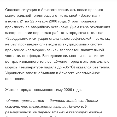
Опасная ситуация в Алчевске сложилась после прорыва
магистральной теплотрассы от котельной «Восточная»
в ночь с 21 на 22 января 2006 года. Утром пришлось
произвести её аварийную остановку. Днём из-за отключения
электроэнергии перестала работать городская котельная
«Заводская», и ситуация стала катастрофической: поскольку
не был произведён слив воды из внутридомовых систем,
произошло «размораживание» теплосетей значительной
части жилого фонда. Вследствие сильного износа систем
централизованного теплоснабжения город в экстремальные
морозы (температуре падала до −3
5
°C) оказался без тепла.
Украинские власти объявили в Алчевске чрезвычайное
положение.
Жители города вспоминают зиму 2006 года:
«
Утром просыпаемся — батареи холодные. Потом
сказали, что техногенная авария. Начало всё
размерзаться, на первых этажах в квартирах вообще