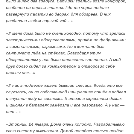
было минус два градуса. Бабушки грелись возле конфорок,
особенно на первых этажах. Где-то через неделю
развернули палатки во дворах, для обогрева. В них
раздавали людям горячий чай
…»
«
У меня дома было не очень холодно, потому что грелись
электрическими обогревателями, причём не фабричными,
а самопальными, огромными. Но в комнате был
сантиметр льда на стёклах. Благодаря этим
обогревателям у нас было относительно тепло. А мой
друг долго сидел за компьютером и отморозил себе
пальцы ног
…»
«
У нас в подъезде живёт бывший слесарь. Когда это всё
случилось, он по собственной инициативе пошёл в подвал
и спустил воду из системы. В итоге в окрестных домах
и школах в батареях замёрзла и всё разорвало. А у нас —
нет
…»
«
Вторник, 24 января. Дома очень холодно. Разрабатываю
свою систему выживания. Домой попадаю только поздно