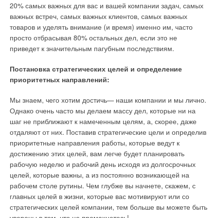
заявленным в паспорте изделия. В настоящий момент в
20% самых важных для вас и вашей компании задач, самых
мощностью 1 кВт будет отапливать около 30 м
3
воздуха, или
зависимом (д) от
Россию мы поставляем циркуляционные, центробежные,
важных встреч, самых важных клиентов, самых важных
10 м
2
площади (при высоте потолка 2,5 м). Финская
тепловой сети
вихревые насосы, станции индивидуального водоснабжения,
товаров и уделять внимание (и время) именно им, часто
компания ENSTO почти на протяжении 40 лет работает в
контурами циркуляции
гидроаккумуляторы, расширительные баки для систем
просто отбрасывая 80% остальных дел, если это не
области электрического отопления и производит
отопления, фитинги.
приведет к значительным пагубным последствиям.
электрические конвекторы с электронными и механическими
термостатами.
По китайскому масштабу наша компания средняя, и моя
Постановка стратегических целей и определение
цель сделать ее крупнее и известнее. Ассортимент товара
приоритетных направлений:
Конвекторы
ENSTO
представлены двумя основными
постоянно увеличивается. Мы готовы делать нужную и
сериями — Beta и Tupa. Серия конвекторов Beta
доступную продукцию очень широкого профиля. Надеюсь,
Мы знаем, чего хотим достичь— наши компании и мы лично.
представлена конвекторами с механическим или
Рис. 18. Схемы (слева)
доля нашей компании будет увеличиваться.
Однако очень часто мы делаем массу дел, которые ни на
электронным термостатом. Конвектор Beta с механическим
узлов подпитки
шаг не приближают к намеченным целям, а, скорее, даже
термостатом снабжен шнуром с вилкой, что дает
независимого контура
В чем заключаются конкурентные преимущества Вашей
отдаляют от них. Поставив стратегические цели и определив
возможность самостоятельной его установки в любом
циркуляции и
продукции, как Вы соотносите ее с известными
приоритетные направления работы, которые ведут к
помещении. Конвектор Beta с электронным термостатом
соответствующие
европейскими и российскими марками,
достижению этих целей, вам легче будет планировать
укомплектован монтажной коробкой, с помощью которой
схематические
присутствующими у нас? Боитесь ли Вы насыщения
рабочую неделю и рабочий день исходя из долгосрочных
осуществляется подключение к питанию и реализуется
изображения (справа)
рынка, конкуренции?
целей, которые важны, а из постоянно возникающей на
возможность по выходу в режим экономии.
пьезометрического
рабочем столе рутины. Чем глубже вы начнете, скажем, с
графика тепловой сети
С.J.M.:
В Китае, когда люди покупают товар, их действия
главных целей в жизни, которые вас мотивируют или со
Серия конвекторов Tupa с электронными термостатами
оцениваются одним словом: «Син Цзя Би» (Син —
стратегических целей компании, тем больше вы можете быть
представлена целым семейством электрообогревателей с
качество,Цзя — цена,Би — коэффициент). Это слово
уверены в том, что не промахнетесь!