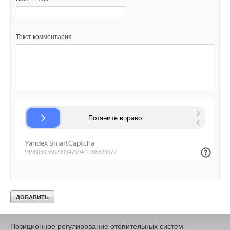
сокращаются вдвое, а поверхности теплообмена втрое по
сравнению с традиционным решением, когда обе зоны
присоединяются к тепловой сети по независимой схеме.
Текст комментария
На рис. 16 показан габаритный чертеж узла регенерации 22-
этажного жилого дома. Регенератор тепла РТ установлен
непосредственно над циркуляционным насосом. Узел
включает в себя фильтр, контрольно-измерительные
приборы и ручные балансировочные вентили, посредством
которых можно произвести наладку гидравлического и
теплового режима каждого циркуляционного контура.
Реализованные в течение последних лет проекты отопления
СРТ с зависимым и полузависимым присоединением зданий
к тепловой сети подтвердили их эффективность и высокую
надежность. Однотрубные системы отопления встроенных
помещений жилого дома, занимающих обычно нижние этажи
здания, могут проектироваться с элеваторным
присоединением к тепловой сети.
Позиционное регулирование отопительных систем