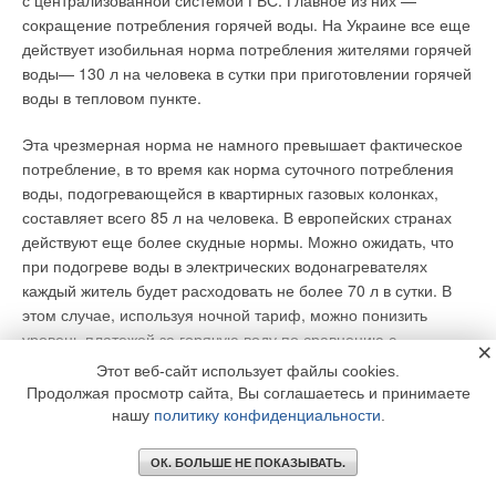
с централизованной системой ГВС. Главное из них —
сокращение потребления горячей воды. На Украине все еще
действует изобильная норма потребления жителями горячей
воды— 130 л на человека в сутки при приготовлении горячей
воды в тепловом пункте.
Эта чрезмерная норма не намного превышает фактическое
потребление, в то время как норма суточного потребления
воды, подогревающейся в квартирных газовых колонках,
составляет всего 85 л на человека. В европейских странах
действуют еще более скудные нормы. Можно ожидать, что
при подогреве воды в электрических водонагревателях
каждый житель будет расходовать не более 70 л в сутки. В
этом случае, используя ночной тариф, можно понизить
уровень платежей за горячую воду по сравнению с
×
централизованной подачей.
Этот веб-сайт использует файлы cookies.
Продолжая просмотр сайта, Вы соглашаетесь и принимаете
Задача шестая.
нашу
политику конфиденциальности
.
Семья из четырех человек оплачивает ежемесячные счета за
ОК. БОЛЬШЕ НЕ ПОКАЗЫВАТЬ.
централизованную подачу горячей воды на сумму 48 грн.