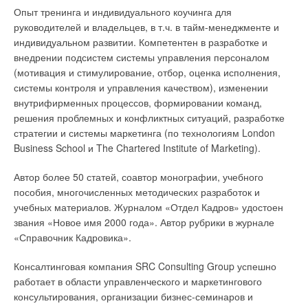
теплопункты используют еще три:
Мне важно чувство успеха. Сделать завод, заработать
Опыт тренинга и индивидуального коучинга для
деньги, дать рабочие места людям, помочь нуждающимся.
руководителей и владельцев, в т.ч. в тайм-менеджменте и
устройство ступенчатой регенерации теплоносителя при
индивидуальном развитии. Компетентен в разработке и
зависимом присоединении системы отопления к тепловой
Все это было мотивом пути в бизнес. В 1992 году наш
сети с позиционным количественным регулированием;
внедрении подсистем системы управления персоналом
первый капитал был 300 тыс. юаней ($37 тыс.).Постепенно
полузависимое от тепловой сети присоединение
(мотивация и стимулирование, отбор, оценка исполнения,
предприятие становилось больше и больше. Многие
двухзонной системы отопления с пропорциональным или
системы контроля и управления качеством), изменении
позиционным количественным регулированием;
предприятия обанкротились за это время. Я думаю, что все,
внутрифирменных процессов, формировании команд,
зависимое от тепловой сети непосредственное или через
что я сегодня получил, опиралось на честность и хорошую
решения проблемных и конфликтных ситуаций, разработке
элеватор присоединение однотрубной системы
репутацию. Партнерство. Необходимо постоянно держать
стратегии и системы маркетинга (по технологиям London
отопления вспомогательных помещений с позиционным
руку на пульсе ситуации на рынке.
Business School и The Chartered Institute of Marketing).
количественным регулированием.
Автор более 50 статей, соавтор монографии, учебного
В отличие от систем отопления со ступенчатой
Читайте по теме:
пособия, многочисленных методических разработок и
регенерацией теплоты (СРТ),широко применявшихся в конце
учебных материалов. Журналом «Отдел Кадров» удостоен
80-х гг., в современной системе СРТ должно быть две
→
Почему летом температурные параметры в
звания «Новое имя 2000 года». Автор рубрики в журнале
подсистемы примерно одинаковой тепловой мощности и
кондиционируемых помещениях не соответствуют
проектным?
«Справочник Кадровика».
один регенератор теплоты (РТ) (рис. 13).В качестве РТ
ЖУРНАЛ СОК МАЙ 2026
используется компактный теплообменный
→
Из чего складывается стоимость сертификации, и что
Консалтинговая компания SRC Consulting Group успешно
ожидает рынок оценки соответствия в 2026 году
интенсифицированный аппарат ТТАИ, в котором
ЖУРНАЛ СОК ЯНВАРЬ 2026
работает в области управленческого и маркетингового
теплоноситель тепловой сети сначала охлаждается до
→
Действующие нормативы, регламентирующие
консультирования, организации бизнес-семинаров и
допустимой температуры**, с которой он подается в первую
противопожарную вентиляцию, противоречат законам
физики