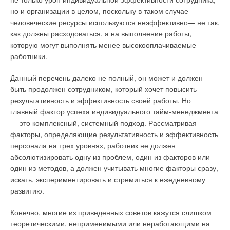
предприятием «Теплообмен» в г.Севастополе. Эти аппараты
но и организации в целом, поскольку в таком случае
по всем техническим и экономическим показателям не
С.J.M.:
Наша торговая марка— JIAN-MING, это мое имя. Она
человеческие ресурсы используются неэффективно— не так,
только не уступают лучшим импортным образцам разборных
существует с 1992 года.
как должны расходоваться, а на выполнение работы,
пластинчатых теплообменников, но и заметно превосходят
которую могут выполнять менее высокооплачиваемые
их.
Расскажите о городе Фуань, откуда «родом» продукция
работники.
— нам интересно.
Более 100 теплообменников ТТАИ эффективно работают в
Данный перечень далеко не полный, он может и должен
десятках киевских теплопунктах, их надежность
С.J.M.:
Город Фуань находится на берегу Южно-Китайского
быть продолжен сотрудником, который хочет повысить
подтверждена многолетней практикой эксплуатации, а
моря. Население — 600 тыс. человек. Фуань— одна из баз
результативность и эффективность своей работы. Но
основные показатели эффективности превосходят
по производству чая. Черный чай «Тань Ян Гунн Фу»
главный фактор успеха индивидуального тайм-менеджмента
соответствующие показатели лучших зарубежных образцов
известен во всем мире. Традиционные продукты: слива,
— это комплексный, системный подход. Рассматривая
теплообменных аппаратов. Теплообменники ТТАИ
грибы, зеленый бамбук. Морские продукты: крабы, креветки,
факторы, определяющие результативность и эффективность
компактнее импортных в 1,5–2,5 раза, легче их в 6–12 раз и
рыба. Много ресурсов: серебро, гранит, торф и другие
персонала на трех уровнях, работник не должен
дешевле на 30–40%.
полезные ископаемые. Широко развиты
абсолютизировать одну из проблем, один из факторов или
электромашиностроение, электроника. В городе находятся
один из методов, а должен учитывать многие факторы сразу,
Теплообменные аппараты ТТАИ, поражающие своей
предприятия по ремонту кораблей.
искать, экспериментировать и стремиться к ежедневному
необыкновенной компактностью и удивительной легкостью,
развитию.
придают тепловым пунктам, в которых они применяются,
Что Вы можете сказать о внутреннем рынке
признаки логической завершенности, просторности и
производимого Вами оборудования? Насколько
Конечно, многие из приведенных советов кажутся слишком
простоты, присущие только самым совершенным изделиям.
востребованы у Вас генераторные установки, мы
теоретическими, неприменимыми или неработающими на
В отличие от пластинчатых аппаратов они располагаются на