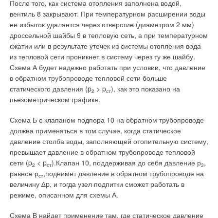
После того, как система отопления заполнена водой,
вентиль 8 закрывают. При температурном расширении воды
ее избыток удаляется через отверстие (диаметром 2 мм)
дроссельной шайбы 9 в тепловую сеть, а при температурном
сжатии или в результате утечек из системы отопления вода
из тепловой сети проникнет в систему через ту же шайбу.
Схема А будет надежно работать при условии, что давление
в обратном трубопроводе тепловой сети больше
статического давления (p
> p
), как это показано на
2
ст
пьезометрическом графике.
Схема Б с клапаном подпора 10 на обратном трубопроводе
должна применяться в том случае, когда статическое
давление столба воды, заполняющей отопительную систему,
превышает давление в обратном трубопроводе тепловой
сети (p
< p
).Клапан 10, поддерживая до себя давление р
,
2
ст
3
равное р
,поднимет давление в обратном трубопроводе на
ст
величину ∆p, и тогда узел подпитки сможет работать в
режиме, описанном для схемы А.
Схема В найдет применение там, где статическое давление