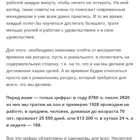
является электромеханический завод FUAN YUANDONG
работой каждую минуту, чтобы ничего не потерять. На мой
этом организация водяного отопления требует
American China Electric Co., Ltd. Центральный офис нашей
взгляд, такие советы не очень-то помогают современным
дополнительно установки нагревательного котла.
компании находится в городе Фуань (Fuan) провинции
менеджерам и уже всем давно приелись. В то же время,
Во-вторых, это простота установки, а соответственно,
Фуцзянь (Fujian). Этот город еще называют «городом
каждый хотел бы научиться достигать большего, тратя
высокая скорость работ.
электрооборудования и электроники».
В-третьих, это эффективное управление температурным
меньше усилий и работая с удовольствием и в свое
режимом. Электроконвекторы могут быть снабжены
удовольствие.
механическими термостатами, нечувствительными к
Наш завод площадью 22 500 м
2
оснащен современным
Рис. 12. Пример
перепадам напряжения, или электронными — с высокой
оборудованием, исследовательским центром, эффективной
размещения (в плане)
Для этого, необходимо немножко отойти от восприятия
точностью регулировки. Они могут быть объединены в
системой управления. Это совместное китайско-
полного комплекта
времени как ресурса, пусть и уникального, а посмотреть на
единую сеть отопления и управляться одним
американское предприятие, зарегистрированное в Бюро
оборудования теплового
содержательную сторону, т.е. на то, что и как мы делаем для
термостатом, вынесенным (например, из той же серии,
внешней торговли Китая. Основная продукция в настоящее
пункта 12–этажного
достижения наших целей. А ко времени будем относиться
что и электроустановочные изделия во всем помещении)
время ориентирована на экспорт. Главная продукция —
жилого здания тепловой
или же находящимся на управляющем конвекторе.
просто как к уникальному ресурсу, который требуется для
разнообразные насосы, электромашины и бензиновые и
Управление электрическим отоплением также может
мощностью 1,1 Гкал/ч с
всего, что мы делаем.
осуществляться системой «интеллектуальный дом».
дизельные генераторы переменного тока.
теплосчетчиком,
В-четвертых, электрическое отопление достаточно
циркуляционными
Перед вами — голые цифры: в году 8760 ч; около 2920
экономично: за счет возможности использования двойного
Общее количество наименований выпускаемой продукции —
насосами, регулирующей
из них мы тратим на сон и примерно 1928 проводим на
тарифа, режима автоматического понижения
около 600, количество серий — 180. Мы получили Китайский
и запорной арматурой и
работе; в среднем, человек, доживая до возраста 70
температуры на 5°С при уходе из дома и т.п. Вообще,
сертификат качества «ССС», европейский сертификат СЕ и
двухступенчатым
лет, проживет 25 550 дней, или 613 200 ч; в сутках 24 ч, а
энергопотребление во многом зависит от режима
международный сертификат ISO 9001.2000.Больше
использования здания. Кроме того, стоит иметь в виду,
водоподогревателем
в неделе — 168.
половины нашей продукции сертифицировано
что отопление на жидком и твердом топливе более
ГВС, собранным из двух
затратно в процессе эксплуатации, а отопление на
Госстандартом России. Продукция экспортируется в 70 стран
Все эти цифры объективны и одинаковы для всех. Несмотря
аппаратов ТТАИ