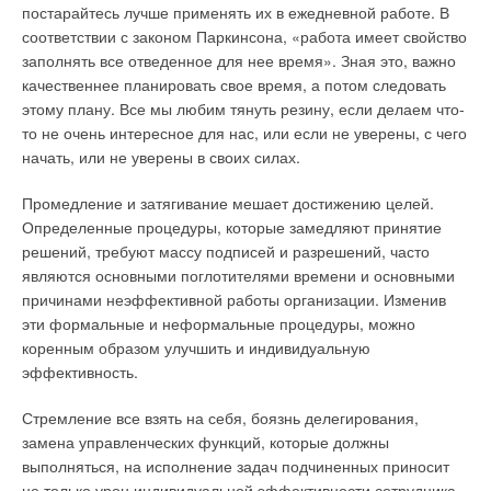
постарайтесь лучше применять их в ежедневной работе. В
проблем у покупателей. Китайские компании уже строят
максимально возможный набор изделий с претензией на
соответствии с законом Паркинсона, «работа имеет свойство
некоторые заводы в России, например по производству
универсальность их использования, упрощают процесс
заполнять все отведенное для нее время». Зная это, важно
телевизоров.
проектирования и могут (далеко не всегда) способствовать
качественнее планировать свое время, а потом следовать
сокращению трудозатрат на месте монтажа. Эти достоинства
Уведомления отключены
Я знаю, что на российском рынке действительно были и
этому плану. Все мы любим тянуть резину, если делаем что-
модульных теплопунктов несопоставимы с ущербом,
существуют в настоящее время некачественные китайские
то не очень интересное для нас, или если не уверены, с чего
Комментарии
который выражается в излишних затратах денежных средств
товары. Думаю, их поставляют и привозят недобросовестные
начать, или не уверены в своих силах.
(рис. 11) и полезной площади в процессе строительства и, в
спекулянты. С целью получения большей прибыли за счет
особенности, в затратах излишней энергии в процессе
В этой теме еще нет комментариев
Промедление и затягивание мешает достижению целей.
обмана покупателей. Кроме того, я знаю, что некоторые
эксплуатации.
Определенные процедуры, которые замедляют принятие
российские компании заказывают оборудование с
решений, требуют массу подписей и разрешений, часто
заниженными характеристиками и качеством, т.е. более
Тепловой пункт жилого дома должен быть конструктивно
Добавить комментарий
являются основными поглотителями времени и основными
дешевые модели, ориентируясь на покупателей с низким
простым, легко управляемым и энергетически эффективным.
причинами неэффективной работы организации. Изменив
достатком.
Ваше имя *
Те, кто стремится запроектировать такой теплопункт, могут
эти формальные и неформальные процедуры, можно
воспользоваться проверенными практикой рекомендациями.
Но эти низкокачественные товары не могут отражать весь
коренным образом улучшить и индивидуальную
спектр китайских товаров. США является крупнейшим
эффективность.
3.2. Теплообменники со сверхвысокой плотностью
Ваш E-mail *
покупателем китайской продукции. В 2005 году Соединенные
теплового потока
Стремление все взять на себя, боязнь делегирования,
Штаты импортировали товаров на $200 млрд.Разве они
замена управленческих функций, которые должны
будут покупать плохой товар для своего рынка?
Эффективные 451.741 кожухотрубные аппараты ТТАИ со
Текст комментария
выполняться, на исполнение задач подчиненных приносит
сверхвысокой плотностью теплового потока выпускаются
Как называется Ваша торговая марка?
не только урон индивидуальной эффективности сотрудника,