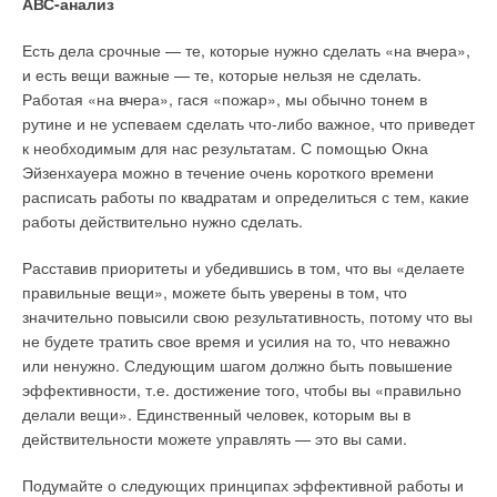
АВС-анализ
Производство и управление осуществляется по
Перенасыщенность ИТП циркуляционными насосами
отоплению помещений. Высокое качество обогревателей
международной системе ISO 9001.2000. Эта система
приводит к излишнему потреблению электроэнергии и
ENSTO гарантирует долгую и бесперебойную работу всей
Есть дела срочные — те, которые нужно сделать «на вчера»,
гарантирует контроль материалов, комплектующих,
снижению уровня надежности системы, отключающейся при
системы отопления, а стильный дизайн не создает
и есть вещи важные — те, которые нельзя не сделать.
технологических процессов качества производства.
перерывах в электроснабжении. Возможности
препятствий для гармоничного оформления внутреннего
Работая «на вчера», гася «пожар», мы обычно тонем в
многофункциональной автоматики, применяющейся в
пространства дома
рутине и не успеваем сделать что-либо важное, что приведет
Каждую процедуру и этап работы. В России за вопросы
теплопунктах, превышают фактическую потребность, а
к необходимым для нас результатам. С помощью Окна
обслуживания клиентов, в т.ч. сервисное обслуживание,
обслуживающий персонал не всегда способен выделить
Эйзенхауера можно в течение очень короткого времени
отвечают наши партнеры. После получения заказа обычно
необходимые для реального энергосбережения функции
Читайте по теме:
расписать работы по квадратам и определиться с тем, какие
мы отгружаем продукцию в течение двух-трех недель. В
многочисленных регуляторов, в результате чего они во
работы действительно нужно сделать.
качестве прототипов оборудования мы используем лучшие
→
многих случаях вообще не работают.
Электрические кабельные тёплые полы: современные
итальянские и немецкие модели.
решения и рыночные тенденции
ЖУРНАЛ СОК НОЯБРЬ 2019
Расставив приоритеты и убедившись в том, что вы «делаете
Сущность рационального подхода к проектированию ИТП
→
Электрические конвекторы: обзор рынка
правильные вещи», можете быть уверены в том, что
Что Вы думаете по поводу сложившего в России
ЖУРНАЛ СОК МАЙ 2011
состоит в том, что современный жилой дом безусловно стоит
→
значительно повысили свою результативность, потому что вы
стереотипа низкого качества китайских товаров —
Комплексное решение ENSTO для электрического
того, чтобы его тепловой пункт проектировался
обогрева
не будете тратить свое время и усилия на то, что неважно
одежды, бытовой техники и проч.?
индивидуально с учетом высоты здания и площади квартир,
ЖУРНАЛ СОК МАРТ 2006
или ненужно. Следующим шагом должно быть повышение
→
В центре внимания настенные электрические
степени комфортности и особых требований инвесторов,
конвекторы
С.J.M.:
Китай — развивающаяся страна. В ней много
эффективности, т.е. достижение того, чтобы вы «правильно
давления в трубопроводах тепло- и водоснабжения,
ЖУРНАЛ СОК МАЙ 2004
товаров разного качества. В России продается много
делали вещи». Единственный человек, которым вы в
→
площади и конфигурации помещения теплового пункта.
Инверторные накопительные водонагреватели Royal
качественного китайского товара. Общеизвестно, что почти
действительности можете управлять — это вы сами.
Thermo: чем отличаются три серии
ЖУРНАЛ СОК АВГУСТ 2026
все сотовые телефоны, в т.ч.и популярных европейских и
Так называемые модульные теплопункты, собираемые из
Подумайте о следующих принципах эффективной работы и
американских марок, делаются в Китае, и это не вызывает
узлов заводского изготовления, обычно включающие в себя