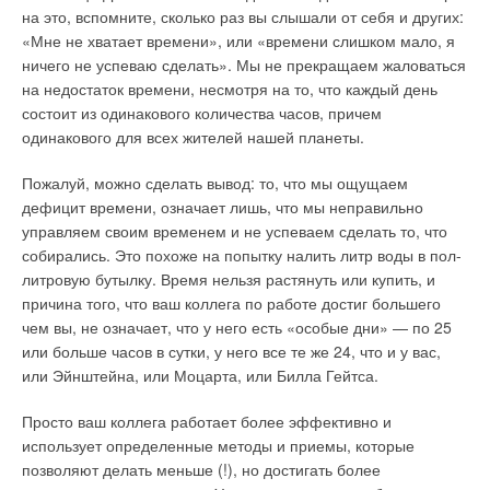
природном газе, с учетом суммарных капитальных и
Европы, Америки, Африки и Азии .Ежегодный объем
на это, вспомните, сколько раз вы слышали от себя и других:
эксплуатационных расходов окупается не менее чем
производства — более одного миллиона насосов и
«Мне не хватает времени», или «времени слишком мало, я
через 10 лет.
генераторов.
ничего не успеваю сделать». Мы не прекращаем жаловаться
Рис. 13. Современная
на недостаток времени, несмотря на то, что каждый день
Таким образом, наиболее гибкую систему, приспособленную
версия системы СРТ
Каким Вы видите российский рынок насосов и
состоит из одинакового количества часов, причем
к нуждам заказчика, можно создать на базе электрического
оборудования к ним, а также рынок генераторных
одинакового для всех жителей нашей планеты.
отопления, и чаще всего эта задача решается с помощью
установок? Какие цели ставите перед собой, какой
электроконвекторов, а не тепловентиляторов или масляных
видите свою целевую аудиторию?
Рис. 14. Пример
Пожалуй, можно сделать вывод: то, что мы ощущаем
радиаторов, которые чаще всего используются для
однотрубного
дефицит времени, означает лишь, что мы неправильно
дополнительного отопления.
С.J.M.:
В последние годы сотрудничество между Китаем и
подключения
управляем своим временем и не успеваем сделать то, что
Россией вышло на новый уровень. Средний рост
собирались. Это похоже на попытку налить литр воды в пол-
Работа конвектора базируется на принципе естественной
товарооборота составляет около 30% в год и достигнет в
литровую бутылку. Время нельзя растянуть или купить, и
конвекции: при нагреве воздух, поступающий к
этом году $35 млрд. Перспективы сотрудничества
причина того, что ваш коллега по работе достиг большего
нагревательному элементу через отверстия внизу корпуса
обусловлены местонахождением двух стран и их
чем вы, не означает, что у него есть «особые дни» — по 25
обогревателя, становится легче, поднимается к потолку, а на
Рис. 15. Система с
взаимодополняемостью. 2006 год— год России в Китае. В
или больше часов в сутки, у него все те же 24, что и у вас,
его место опускается холодный воздух. Конвекторы чаще
полузависимым
прошлом месяце Китай и Россия уже согласовали все
или Эйнштейна, или Моцарта, или Билла Гейтса.
всего имеют относительно небольшие габариты и гладкий
присоединением к
принципы (соглашение обеспечения инвестиций между
корпус и предназначены для стационарной установки на
тепловой сети
правительствами) и в конце года правительства планируют
Просто ваш коллега работает более эффективно и
стену, поэтому они являются оптимальным решением для
подписать это основополагающее соглашение.
использует определенные методы и приемы, которые
основной системы отопления.
позволяют делать меньше (!), но достигать более
В области электромашиностроения доля поставок в Россию