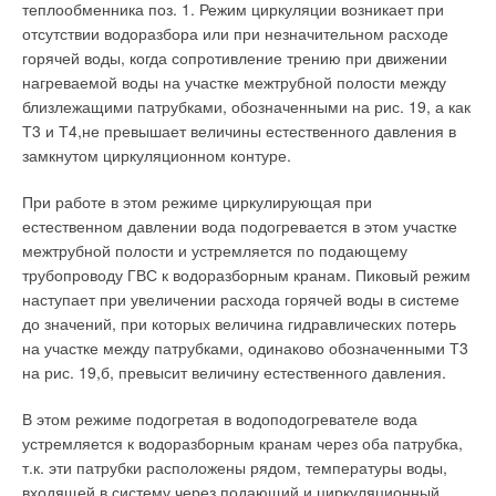
теплообменника поз. 1. Режим циркуляции возникает при
отсутствии водоразбора или при незначительном расходе
горячей воды, когда сопротивление трению при движении
нагреваемой воды на участке межтрубной полости между
близлежащими патрубками, обозначенными на рис. 19, а как
Т3 и Т4,не превышает величины естественного давления в
замкнутом циркуляционном контуре.
При работе в этом режиме циркулирующая при
естественном давлении вода подогревается в этом участке
межтрубной полости и устремляется по подающему
трубопроводу ГВС к водоразборным кранам. Пиковый режим
наступает при увеличении расхода горячей воды в системе
до значений, при которых величина гидравлических потерь
на участке между патрубками, одинаково обозначенными Т3
на рис. 19,б, превысит величину естественного давления.
В этом режиме подогретая в водоподогревателе вода
устремляется к водоразборным кранам через оба патрубка,
т.к. эти патрубки расположены рядом, температуры воды,
входящей в систему через подающий и циркуляционный