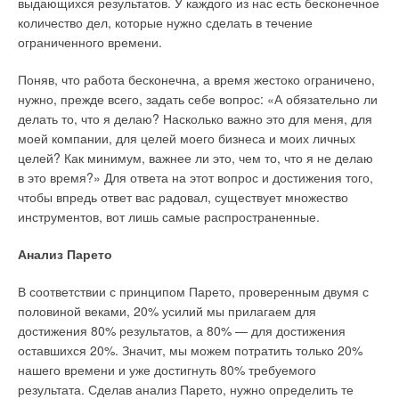
выдающихся результатов. У каждого из нас есть бесконечное
Поверхностная температура передней панели конвектора не
составляет от 30 до 40% и занимает первое место.
количество дел, которые нужно сделать в течение
превышает 60°С, что делает его использование абсолютно
Рис. 16. Габаритный
Российский рынок нам очень интересен. В бизнесе важно
ограниченного времени.
безопасным. Электроконвекторы не сжигают кислород.
чертеж узла
найти целевую аудиторию, изучить покупательную
полузависимого
способность людей, их требования и ожидания. Мы
Поняв, что работа бесконечна, а время жестоко ограничено,
Каким же образом определить будущее
присоединения системы
адаптировали выпускаемую продукцию под российские
нужно, прежде всего, задать себе вопрос: «А обязательно ли
энергопотребление и количество и мощность
СРТ к тепловой сети
требования, включая климатические особенности
делать то, что я делаю? Насколько важно это для меня, для
конвекторов для отопления помещений?
эксплуатации техники.
моей компании, для целей моего бизнеса и моих личных
целей? Как минимум, важнее ли это, чем то, что я не делаю
Эта работа чаще всего поручается профессионалам, т.к. в
Улучшили качество комплектующих и сборки, дали
в это время?» Для ответа на этот вопрос и достижения того,
процессе оценки тепловых потерь, которые необходимо
доступную цену. Все это и является главным для нас
чтобы впредь ответ вас радовал, существует множество
компенсировать за счет отопления, требуется учесть
.Конечно, мы прислушиваемся к мнению наших российских
инструментов, вот лишь самые распространенные.
множество факторов: качество изоляции и материал пола,
коллег, с которыми успешно сотрудничаем последние три
стен, потолка, наличие жилых помещений в окружении,
года. Наша продукция предназначена для средней ценовой
Анализ Парето
количество и качество окон. В зависимости от назначения
Рис. 17. Схемы
группы потребления. Тем не менее мы используем только
помещения и региона определяется температурный
позиционного
лучшие комплектующие китайских производителей.
В соответствии с принципом Парето, проверенным двумя с
диапазон— разница между самой низкой температурой на
регулирования систем
половиной веками, 20% усилий мы прилагаем для
улице и требуемой температурой в помещении.
отопления элеваторных
Все они проходят входной контроль. Мы стараемся
достижения 80% результатов, а 80% — для достижения
(а), СРТ зависимых (б) и
изготовить продукцию высокого качества. Кроме того, все
оставшихся 20%. Значит, мы можем потратить только 20%
Определив общие теплопотери помещения, можно
полузависимых (в), с
заявленные параметры (мощность, технические
нашего времени и уже достигнуть 80% требуемого
определить количество и мощность конвекторов. Например,
насосной циркуляцией в
характеристики) наших товаров полностью соответствуют
результата. Сделав анализ Парето, нужно определить те
в хорошо изолированном помещении электроконвектор
независимом (г) и