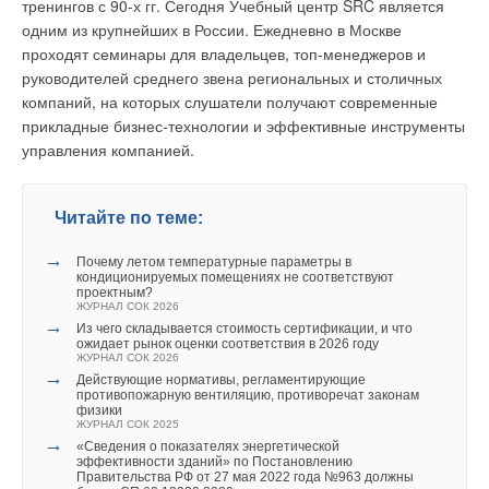
тренингов с 90-х гг. Сегодня Учебный центр SRC является
подсистему, а потом подогревается до такой же
ЖУРНАЛ СОК ОКТЯБРЬ 2025
одним из крупнейших в России. Ежедневно в Москве
температуры перед тем, как поступит в подающий
→
«Сведения о показателях энергетической
эффективности зданий» по Постановлению
проходят семинары для владельцев, топ-менеджеров и
трубопровод второй подсистемы. Система отопления СРТ
Правительства РФ от 27 мая 2022 года №963 должны
руководителей среднего звена региональных и столичных
должна быть однотрубной.
быть в СП 60.13330.2020
ЖУРНАЛ СОК ИЮНЬ 2025
компаний, на которых слушатели получают современные
→
Первый экологический стандарт для модульных зданий:
прикладные бизнес-технологии и эффективные инструменты
Этим определяется ее гидравлическая устойчивость и
как он изменит отрасль
управления компанией.
неподверженность разбалансированию в результате
ЖУРНАЛ СОК МАЙ 2025
несанкционированного вмешательства в ее работу.
Современные однотрубные системы — это не только
Читайте по теме:
вертикальные системы с термостатическими клапанами на
радиаторных узлах с замыкающими участками, но и
→
Почему летом температурные параметры в
горизонтальные при скрытой в подготовке пола подводке и
кондиционируемых помещениях не соответствуют
Уведомления отключены
фирменными подключениями к радиатору посредством
проектным?
ЖУРНАЛ СОК 2026
специальной гарнитуры (рис. 14).
Комментарии
→
Из чего складывается стоимость сертификации, и что
ожидает рынок оценки соответствия в 2026 году
ЖУРНАЛ СОК 2026
Вторым преимуществом системы СРТ является то, что
→
В этой теме еще нет комментариев
Действующие нормативы, регламентирующие
циркуляция воды в ней происходит за счет располагаемого
противопожарную вентиляцию, противоречат законам
давления в трубопроводах тепловой сети без использования
физики
ЖУРНАЛ СОК 2025
циркуляционного насоса в тепловом пункте. Таким же
→
«Сведения о показателях энергетической
Добавить комментарий
преимуществом обладают и элеваторные системы
эффективности зданий» по Постановлению
Правительства РФ от 27 мая 2022 года №963 должны
отопления, но возможности применения элеваторов в