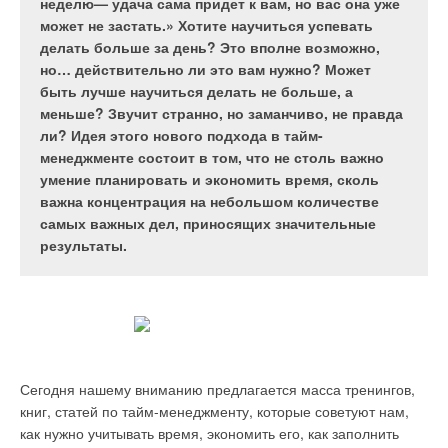
последнего времени демонстрирует тенденции
установок для бытового, промышленного и
домостроения, так и в области коммерческой
неделю— удача сама придет к вам, но вас она уже
неоправданного их усложнения, следствием
сельскохозяйственного использования.
недвижимости, скорость сдачи объекта и его
может не застать.»
Хотите научиться успевать
которого является не только удорожание
«Китайских» — в том смысле, что продукция
эксплуатационные свойства имеют огромное
делать больше за день? Это вполне возможно,
строительства, но и неэффективность
выпускается в Китае и представляется именно
значение. Отопление помещений является
но… действительно ли это вам нужно? Может
эксплуатации.
китайской, т.е. к OEM-рынку не имеет никакого
неотъемлемой частью работ, проводимых на
быть лучше научиться делать не больше, а
отношения. Предлагаем вашему вниманию
любом объекте, а также жизненно необходимым
меньше? Звучит странно, но заманчиво, не правда
интервью с председателем YUANDONG HUAMEI
элементом дальнейшего функционирования
ли? Идея этого нового подхода в тайм-
Чэнь Цзянь Мином (Chen Jian Ming).
объекта. В связи с этим интерес к электрическому
менеджменте состоит в том, что не столь важно
отоплению возрос многократно за последние
умение планировать и экономить время, сколь
годы.
важна концентрация на небольшом количестве
самых важных дел, приносящих значительные
Рис. 11. Сопоставление
результаты.
затрат на
строительство двух ИТП
Господин Чэнь Цзянь Мин, что представляет собой
жилых домов, отнесенных
Ваше предприятие? Каковы объемы и структура
к 1 кВт тепловой
производства, экспорта?
Электрическое отопление, по сравнению, например, с
мощности
водяным, имеет ряд неоспоримых преимуществ:
С.J.M.:
Группа YUANDONG была основана в июле 1992
Сегодня нашему вниманию предлагается масса тренингов,
г.Структура компании состоит из управляющего центра и
Во-первых, это низкие капитальные затраты. Стоимость
книг, статей по тайм-менеджменту, которые советуют нам,
электроконвекторов ниже радиаторов и конвекторов
нескольких заводов, основной и главной частью из которых
как нужно учитывать время, экономить его, как заполнить
водяного отопления такого же сегмента качества, при