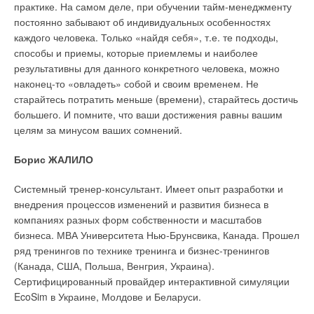
слышали о дефиците энергии в Китае, ее неверном
практике. На самом деле, при обучении тайм-менеджменту
стенах теплопункта и не занимают места в плане, оставляя
распределении, в этой связи пользуются ли генераторы
постоянно забывают об индивидуальных особенностях
свободной площадь, на которой удобно обслуживать
особым спросом?
каждого человека. Только «найдя себя», т.е. те подходы,
оборудование и приборы автоматики. На рис. 12 показано,
способы и приемы, которые приемлемы и наиболее
как, применяя аппараты ТТАИ, можно свободно
С.J.M.:
Китайский рынок большой и постоянно развивается.
результативны для данного конкретного человека, можно
расположить все оборудование теплового пункта на участке
Пользуется популярностью и наша продукция, но последнее
наконец-то «овладеть» собой и своим временем. Не
стены длиной всего 6,5 м.
время экспорт стал главной частью нашей компании. В
старайтесь потратить меньше (времени), старайтесь достичь
некоторых районах действительно ощущается дефицит
большего. И помните, что ваши достижения равны вашим
3.3. Приготовление теплоносителя
электроэнергии, но правительство успешно решает эти
целям за минусом ваших сомнений.
задачи и в ближайшие годы этот вопрос электроснабжения
Традиционные для современных ИТП технические решения
не будет определяющим.
Борис ЖАЛИЛО
приготовления теплоносителя для систем отопления
предполагают две возможности:
Чэнь Цзянь Мин, как Вы пришли в этот бизнес? Почему
Системный тренер-консультант. Имеет опыт разработки и
выбрали именно его? Каков Ваш путь в бизнесе, Ваши
внедрения процессов изменений и развития бизнеса в
устройство независимого от тепловой сети контура
жизненные принципы.
циркуляции с поогревом теплоносителя в регулируемом
компаниях разных форм собственности и масштабов
теплообменнике;
бизнеса. МВА Университета Нью-Брунсвика, Канада. Прошел
С.J.M.:
зависимое от тепловой сети присоединение системы
В нашем городе раньше было государственное
ряд тренингов по технике тренинга и бизнес-тренингов
отопления с циркуляционным насосом и регулируемым
предприятие. Это предприятие научило людей, как делать и
(Канада, США, Польша, Венгрия, Украина).
смешением.
продавать электрооборудование. Я тоже работал на
Сертифицированный провайдер интерактивной симуляции
государственном предприятии. Затем многие активные люди
EcoSim в Украине, Молдове и Беларуси.
В дополнение к этим двум возможностям рациональные
начали делать маленькие предприятия, среди них был и я.