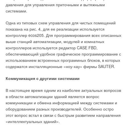
давления для управления приточными и вытяжными
Уведомления отключены
системами.
Комментарии
Одна из типовых схем управления для чистых помещений
показана на рис. 4, для ее реализации используется
В этой теме еще нет комментариев
контроллер ecos205. Для программирования всех описанных
выше станций автоматизации, модулей и комнатных
контроллеров используется редактор CASE FBD,
Добавить комментарий
обеспечивающий удобное графическое программирование с
использованием встроенных программных блоков, в которых
Ваше имя *
содержатся инсталляционные «ноу-хау» фирмы SAUTER.
Коммуникация с другими системами
Ваш E-mail *
В настоящее время одним из наиболее актуальных вопросов
в области автоматизации зданий является вопрос
Текст комментария
коммуникации и обмена информацией между системами и
оборудованием разных производителей. Особенно остро
этот вопрос встал в связи с быстрым развитием направления
«интеллектуальных зданий».