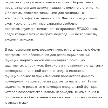
от датчика присутствия и контакт от окна. Вторая схема
Во-первых, с точки зрения гигиеничности минеральная вата
предназначена для автоматизации потолочного отопления.
не является лучшим выбором, благодаря своей волокнистой
Обе схемы являются типичными для гостиничных
структуре — со временем отдельные волокна отслаиваются
комплексов, офисных зданий и т.п. Для реализации таких
и разносятся по всему зданию. Также возникают сложности с
схем имеются различные варианты свободно
монтажом и, как следствие, проблема с насыщением
программируемого комнатного контроллера EY3600 ecos,
материала водяными парами и его недолговечностью.
среди которых можно выбрать подходящий по количеству
Однако нельзя не отметить, что очевидным преимуществом
входов и выходов.
ваты является ее негорючесть и низкая стоимость.
В распоряжении пользователя имеются стандартные блоки
Относительно полиэтилена — монтажники также
программного обеспечения для реализации сложных
сталкиваются с проблемой негерметичности стыков из-за
функций энергетической оптимизации с помощью
усадки материала. Также немаловажно отметить и
адаптивных алгоритмов. Для систем управления в отдельных
невысокие противопожарные характеристики вспененного
помещениях типичной является задача изменения
полиэтилена.
функциональности при изменении параметров данного
помещения, например, если удаляется часть стен. Такие
Применение каучука же позволяет избежать
задачи легко решаются с помощью специальной функции,
вышеперечисленных проблем за счет абсолютной гарантии
которая позволяет скопировать необходимые изменения в
герметичности стыков, и, как следствие, — длительный срок
программное обеспечение пользователя простым кликом на
эксплуатации. Кроме того, каучук быстро и легко
клавишу мыши.
монтируется и не способствует размножению грибков и