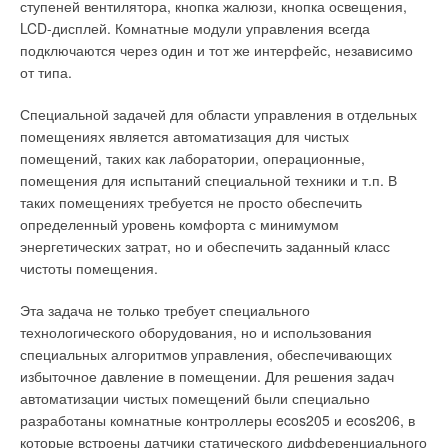
>>>
Также читайте по теме
Теплоизоляционный материал
ступеней вентилятора, кнопка жалюзи, кнопка освещения,
Armaduct для воздуховодов
в журнале
СОК 2002 №10
LCD-дисплей. Комнатные модули управления всегда
подключаются через один и тот же интерфейс, независимо
от типа.
Специальной задачей для области управления в отдельных
Читайте по теме:
помещениях является автоматизация для чистых
помещений, таких как лаборатории, операционные,
→
Шум в водопроводных трубах — как от него избавиться?
помещения для испытаний специальной техники и т.п. В
ЖУРНАЛ СОК СЕНТЯБРЬ 2017
таких помещениях требуется не просто обеспечить
→
Вызов и шанс. Энергосбережение и снижение выбросов
СО2 благодаря изоляции
определенный уровень комфорта с минимумом
ЖУРНАЛ СОК ИЮЛЬ 2007
энергетических затрат, но и обеспечить заданный класс
→
Новый продукт SH/Armaflex
чистоты помещения.
ЖУРНАЛ СОК ИЮЛЬ 2007
→
Aqua-Therm’2007 в Москве
ЖУРНАЛ СОК АПРЕЛЬ 2007
Эта задача не только требует специального
→
Опыту ARMACELL доверяют. 50 лет с начала
технологического оборудования, но и использования
производства теплоизоляции Armaflex
ЖУРНАЛ СОК МАЙ 2004
специальных алгоритмов управления, обеспечивающих
избыточное давление в помещении. Для решения задач
автоматизации чистых помещений были специально
разработаны комнатные контроллеры ecos205 и ecos206, в
которые встроены датчики статического дифференциального