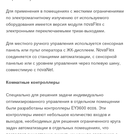
для материалов из вспененного полиэтилена. Значение m
для самого материала может быть и не плохим, но для
Для применения в помещениях с жесткими ограничениями
системы теплоизоляции в целом его рассматривать нельзя.
по электромагнитному излучению от используемого
Текст комментария
оборудования имеется версия модуля novaFlex с
Также для изолирования холодных объектов
электронными переключаемыми триак-выходами.
нецелесообразно применять минеральную вату из-за
высокой гигроскопичности и неудобства монтажа.
Для местного ручного управления используется сенсорная
Необходимо помнить, что увеличение влаги в материале на
панель или пульт оператора с ЖК-дисплеем. NovaFlex
1% увеличивает его теплопроводность на 6%. Избежать
соединяется со станциями автоматизации, с сенсорной
проникновения водяных паров можно с помощью прокладки
панелью или с уровнем управления через полевую шину,
специальных защитных слоев, что удорожает систему
совместимую с novaNet.
теплоизоляции и значительно увеличивает трудозатраты.
Комнатные контроллеры
Отчасти низкая стоимость минеральной ваты компенсирует
ее недолговечность, но не на всех объектах допустимо
Специально для решения задачи индивидуально
ежегодно менять теплоизоляцию.
оптимизированного управления в отдельном помещении
были разработаны контроллеры EY3600 ecos. Эти
2. Для изолирования объектов с горячим носителем
контроллеры имеют небольшое количество входов и
вполне допустимо применение как минеральной ваты, так и
выходов, необходимых для решения ограниченного круга
материалов из полиэтилена и синтетического каучука. Но и
задач автоматизации в отдельных помещениях, что
здесь существует ряд нюансов, которые необходимо