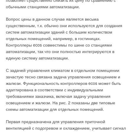
позволяет существенно снизить их цену по сравнению с
учитывать при монтаже теплоизоляции. Для каждого типа
обычными станциями автоматизации.
материалов существуют температурные пределы
применения. Для полиэтилена — 100°С, для каучуков —
Вопрос цены в данном случае является весьма
150°С, а для минеральной ваты этот показатель достигает
существенным, т.к. обычно они используются для создания
700°С. Кроме того, необходимо отметить различную
систем автоматизации зданий с большим количеством
стойкость к строительным материалам. Так, полиэтилен не
отдельных помещений, например, в гостиницах.
боится контакта со строительными смесями, что позволяет
Контроллеры ecos совместимы по шине со станциями
использовать его при прокладке внутри строительных
автоматизации, так что они полностью интегрируются в
конструкций, без использования защитного слоя.
единую систему автоматизации.
Немаловажно также принимать во внимание долговечность,
стойкость к ультрафиолету, удобство монтажа и степь
С задачей управления климатом в отдельном помещении
горючести (полиэтилен — Г2, каучук — Г1, минеральная
зачастую тесно связана задача управления освещением и
вата — НГ).
жалюзи. Функциональность контроллеров ecos может быть
адаптирована в соответствии с индивидуальными
3. Отдельно хотелось бы остановиться на
теплоизоляции
требованиями заказчика, включая задачу управления
систем воздуховодов
. Хотя традиционно для этого
освещением и жалюзи. На рис. 2 показаны две типовые
применяют минеральную вату или полиэтилен, все-таки
схемы автоматизации для отдельных помещений.
опыт показывает, что оптимальным решением является
синтетический каучук. Чтобы пояснить этот вывод,
Первая предназначена для управления приточной
остановимся на некоторых вопросах подробнее.
вентиляцией с подогревом и охлаждением, учитывает сигнал