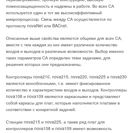
подрядчика в недоумение, и он вынужден действовать на
В этой теме еще нет комментариев
Маленькое количество конденсата, совершенная
помехозащищенность и надежны в работе. Во всех СА
цилиндрическая форма, кислостойкая сталь.
свой страх и риск, чаще всего неправильно. Во-вторых,
используется один и тот же высокоэффективный
Абсолютная надежность, экологичность, безопасность в
открывают лазейки для различных махинаций с выбором
эксплуатации и долговечность.
микропроцессор. Связь между СА осуществляется по
Возможность новой «вкладки» в уже существующий кирпичный
Добавить комментарий
материала по принципу — «попроще и подешевле», лишь
протоколу novaNet или BACnet.
дымоход.
бы было похоже внешне, и какое-то время продержалось на
Легкость в обслуживании. Идеальная тяга, минимум сажи.
Чистка — один раз в год.
Ваше имя *
трубе. Результат известен заранее: чуть теплая вода в кране
Описанные выше свойства являются общими для всех СА,
Установка в течение одного дня. Cборка любых сложных
конфигураций.
и обогревательном приборе, конденсат в системе
вместе с тем каждая из них имеет различное количество
Срок гарантии — 20 лет.
вентиляции и т.п.
входов и выходов и различные возможности. Выбор именно
Выгодное соотношение цены и качества: импортные
Ваш E-mail *
материалы и технологии, российское производство при полном
таких параметров СА определен теми задачами, для
соблюдении евростандарта.
Однако вернемся непосредственно к теплоизоляции и
решения которых они предназначены.
начнем со сравнения свойств различных материалов (табл.
1).
Контроллеры nova210, nova215, nova220, nova225 и nova230
Текст комментария
Читайте по теме:
являются моноблочными, т.е. имеют фиксированное
Проанализировав табл. 1, можно сделать следующие
количество и характеристики входов и выходов. Контроллеры
→
Об утилизации тепловых отходов
выводы:
nova108 и nova109 являются каркасными и представляют
ЖУРНАЛ СОК ИЮНЬ 2026
→
Совершенствование отопительно-вентиляционных
собой каркасы для плат, которые наполняются платами в
систем коррекцией процессов регулирования
1. Для изолирования холодных объектов
— таких как
соответствии с конкретной задачей.
ЖУРНАЛ СОК ИЮНЬ 2026
холодильные системы, системы кондиционирования,
→
Теплотехнические характеристики лучисто-конвективной
холодного водоснабжения — целесообразно применять
панели при эксплуатации в действующей котельной
Станции nova215 и nova225, а также ряд плат для
ЖУРНАЛ СОК ИЮНЬ 2026
материалы из каучука. К их достоинствам можно отнести
контроллеров nova108 и nova109 имеют возможность
→
Водонагреватель Royal Thermo Smalto Inverter: