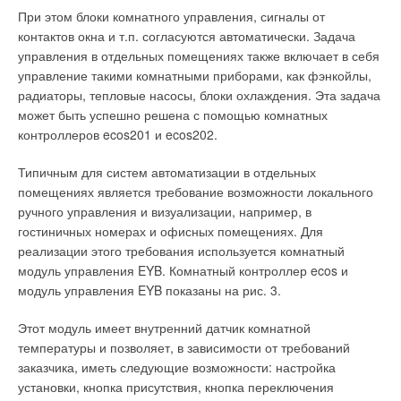
бактерий. Каучук не нуждается в дополнительном покрытии,
При этом блоки комнатного управления, сигналы от
правда иногда, по эстетическим соображениям, возникает
контактов окна и т.п. согласуются автоматически. Задача
необходимость применения материала с алюминиевым
управления в отдельных помещениях также включает в себя
покрытием. При этом надо помнить, что при использовании
управление такими комнатными приборами, как фэнкойлы,
теплоизоляции с алюминиевым покрытием
радиаторы, тепловые насосы, блоки охлаждения. Эта задача
теплоизоляционный слой должен быть большей толщины,
может быть успешно решена с помощью комнатных
чем у теплоизоляции без покрытия. Это обусловлено
контроллеров ecos201 и ecos202.
разными коэффициентами поверхности материалов.
Типичным для систем автоматизации в отдельных
Минеральная вата и полиэтилен позволяют минимизировать
помещениях является требование возможности локального
затраты на сам материал, но, несмотря на это, расходы на
ручного управления и визуализации, например, в
трудозатраты и дальнейший ремонт и эксплуатацию объекта
гостиничных номерах и офисных помещениях. Для
могут значительно превысить первоначальную стоимость
реализации этого требования используется комнатный
материала.
модуль управления EYB. Комнатный контроллер ecos и
модуль управления EYB показаны на рис. 3.
Так что задумайтесь о правильности выбора
теплоизоляционного материала. Это позволит вам добиться
Этот модуль имеет внутренний датчик комнатной
максимального эффекта при минимуме затрат.
температуры и позволяет, в зависимости от требований
заказчика, иметь следующие возможности: настройка
установки, кнопка присутствия, кнопка переключения