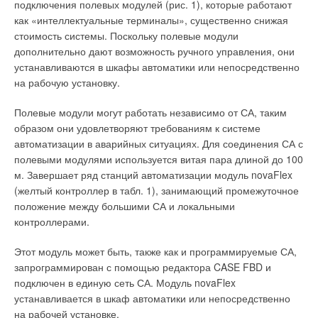
высокую способность к склеиванию, эластичность, высокое
интеллект, стиль и энергоэффективность
подключения полевых модулей (рис. 1), которые работают
ЖУРНАЛ СОК ИЮНЬ 2026
сопротивление паропроницанию (m), хорошее поведение в
как «интеллектуальные терминалы», существенно снижая
→
RIFAR SUPReMO: высочайший стандарт надёжности в
огне (как правило степень горючести Г1, т.е. материал
стоимость системы. Поскольку полевые модули
мире приборов отопления
ЖУРНАЛ СОК МАЙ 2026
слабогорючий, самозатухающий, не распространяющий
дополнительно дают возможность ручного управления, они
пламени).
устанавливаются в шкафы автоматики или непосредственно
на рабочую установку.
Применение материалов из вспененного полиэтилена на
таких объектах мы вынуждены признать нецелесообразным,
Полевые модули могут работать независимо от СА, таким
поскольку полиэтиленовая изоляция не спасает от
образом они удовлетворяют требованиям к системе
Уведомления отключены
образования конденсата. И хотя приходится слышать
автоматизации в аварийных ситуациях. Для соединения СА с
мнение о том, что все дело в неграмотном монтаже, тем не
полевыми модулями используется витая пара длиной до 100
Комментарии
менее дело все-таки в особенностях самого материала.
м. Завершает ряд станций автоматизации модуль novaFlex
Теплоизоляционные материалы из вспененного полиэтилена
(желтый контроллер в табл. 1), занимающий промежуточное
В этой теме еще нет комментариев
любого производителя, как отечественного, так и
положение между большими СА и локальными
импортного, подвержены усадке. Качественные материалы
контроллерами.
дают усадку примерно на 5–7%, а материалы похуже — до
Добавить комментарий
15%. Эффект усадки вкупе с посредственной способностью к
Этот модуль может быть, также как и программируемые СА,
адгезии приводит к тому, что клеевые швы достаточно
запрограммирован с помощью редактора CASE FBD и
Ваше имя *
быстро разойдутся и водяные пары смогут проникнуть внутрь
подключен в единую сеть СА. Модуль novaFlex
теплоизоляционного слоя. Поэтому некорректно говорить о
устанавливается в шкаф автоматики или непосредственно
значении коэффициента сопротивления паропроницанию m
на рабочей установке.
Ваш E-mail *