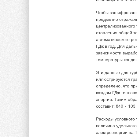
национального ввод
профессиональном п
Чтобы зашифрованн
членов-государств 
предметно отражали
инсталляционных но
централизованного
безопасности при п
отопления общей те
национальными ин
автоматического ре
ГДж в год. Для дал
Например, в ходе ра
зависимости вырабо
газоснабжения обе
температуры конден
максимальным давле
которые проверили 
Эти данные для тур
нескольких случаях
иллюстрируются гра
Венгрии пересекает
определено, что пр
каждом ГДж теплово
Существующие венге
энергии. Таким обр
отвечают европейск
составит: 840 × 103 
трудности, связанн
понятий в специал
Расходы условного 
которых необходимо
величина удельного
оборудования со зн
электроэнергии на Т
монтаж и установку