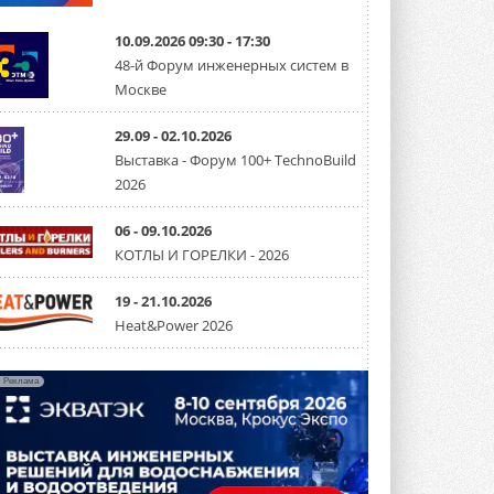
Канальные вентиляторы с ЕС-
двигателями Sysimple TRS EC
10.09.2026 09:30 - 17:30
Poti
48-й Форум инженерных систем в
Новинка от Системэйр —
Москве
прямоугольный канальный ...
30 ИЮЛЯ 2026
29.09 - 02.10.2026
Краска для окон: как выбрать
Выставка - Форум 100+ TechnoBuild
состав, который не
2026
растрескается после первой
зимы
Частые вопросы о краске для окон ...
06 - 09.10.2026
30 ИЮЛЯ 2026
КОТЛЫ И ГОРЕЛКИ - 2026
СИЭНПИ РУС представила
новую серию консольных
19 - 21.10.2026
насосов NM
Heat&Power 2026
Усовершенствованная гидравлика
помогает снизить энергопотребление ...
30 ИЮЛЯ 2026
Реклама
Группа «Теплолюкс» открыла
новую производственную
площадку
Открытие нового завода состоялось
сегодня в Мытищах ...