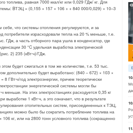
го топлива, равная 7000 ккал/кг или 0,029 ГДж/ кг. Для
не.
емы: BТЭЦ = (0,155 × 157 × 106 + + 840 000/0,029) × 10–3
ие, маркированное знаком СЕ в системе оценки
ификации). Безо всяких дальнейших ограничений
м себе, что системы отопления регулируются, и за
на рынок газового оборудования, маркированного знаком
д потребители израсходовали тепла на 20 % меньше, т.е.
енке соответствия. В этом случае знак СЕ означает, что
тыс. ГДж, а часть отборного пара ушла в конденсатор, где
рудование удовлетворяет требованиям газовой директивы.
нденсации 30 °C удельная выработка электрической
 условий газоснабжения в отдельных странах было
рис. 2) 235 (кВт⋅ч)/ГДж.
трана непосредственного назначения», требующее
технических характеристик и на упаковке условий
этом будет сжигаться в том же количестве, т.е. 53 тыс.
 которых отрегулировано данное оборудование.
этом дополнительно будет выработано: (840 – 672) × 103 ×
10
= = 8 ГВт⋅ч/год электроэнергии, причем теоретически
ие разрешается устанавливать только в той стране, для
Мо
ектростанции энергетической системы могли бы
лировано. Запрещается ограничивать прода
жу и запуск в
да
⋅ч меньше. На этих электростанциях расходуется 0,35 кг
ру
дования со знаком СЕ. Также запреще
но требование
ри выработке 1 кВт⋅ч, а это означает, что в результате
ств о переработке газового оборудования в соответствии
10
гулирования отопительных систем, присоединенных к ТЭЦ,
ор
мами. Недопустимым является выде
ление одной
Ро
танциях можно было бы сократить потребление топлива на
втор
ной сертификации СЕ в рамках инстал
ляционного
ус
8 × 106 кг, или на 2800 тонн условного топлива (сокращенно
является скрытым ограничением ввода обору
дования в
вая моди
фикация оборудования противоречит первичному
11