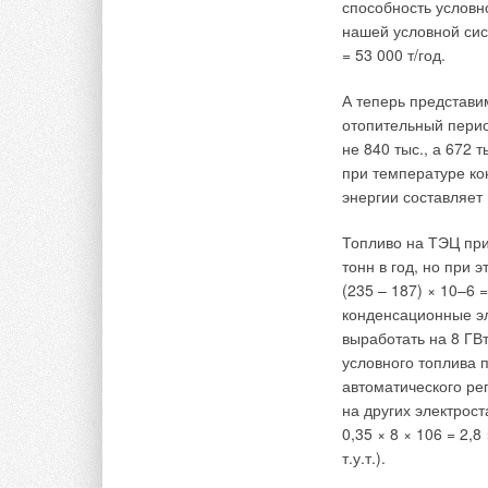
способность условно
национальном уров
нашей условной сист
= 53 000 т/год.
Газовое оборудован
соответствия (серт
А теперь представи
разрешается вывод 
отопительный перио
СЕ и подлежащего оц
не 840 тыс., а 672 
данное газовое обо
при температуре ко
Из-за отличающихся
энергии составляет (
введено понятие «с
указания в таблице 
Топливо на ТЭЦ при 
газоснабжения, для
тонн в год, но при 
(235 – 187) × 10–6 
Газовое обо
рудован
конденсационные эл
которой оно отрегу
выработать на 8 ГВт
работу газового обо
условного топлива п
национальных ведом
автоматического ре
с национальными н
на других электрос
организации для по
0,35 × 8 × 106 = 2,
процесса, т.к. это 
т.у.т.).
эксплуатацию, а но