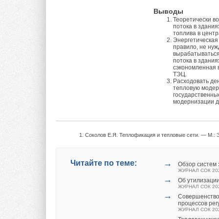
температуры и т.д.)
Выводы
выбирается орган, 
Теоретически в
когда сертифициро
потока в здания
топлива в центр
материалов стала х
Энергетическая 
сертификации и инс
правило, не нуж
вырабатываться 
потока в здания
Согласно сертифик
сэкономленная в
ТЭЦ.
способен выдержат
Расходовать де
тепловую модер
железобе
тонной бал
государственны
сечения бетон
ной с
модернизации д
место установки же
Правильность устан
на строительство),
Соколов Е.Я. Теплофикация и тепловые сети. — М.: Э
железобетонной бал
→
Читайте по теме:
Применительно к га
Обзор систем 
ЖУРНАЛ СОК 20
дело с сертифицир
→
Об утилизации
громоздко
сти оно п
ЖУРНАЛ СОК 20
→
устройств от
вода пр
Совершенство
процессов ре
сертифика
ции газо
ЖУРНАЛ СОК 20
националь
ным или 
→