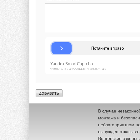
строя в самый разг
заме
на оборудовани
замена на такой же
быстрое вмешательс
отопления и отвода
процеду
ры (несколь
В результате у пот
ситуации, что
бы не 
оборудование (если
морально устаревшу
незаконным способ
пользуются недобр
ситуация способств
процесс делопроизв
В случае незаконно
монтажа и безопасн
неблагоприятном пол
вы
нужден отказыват
Венгерские законы 