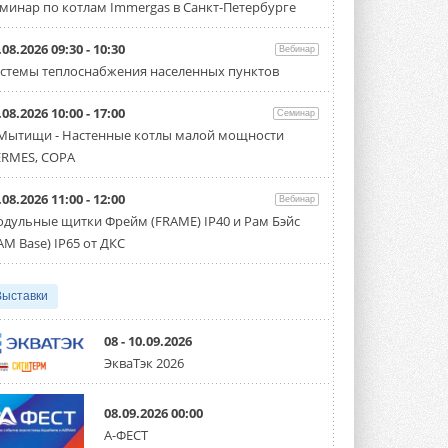
минар по котлам Immergas в Санкт-Петербурге
флагманский чиллер AquaEdge
19XR
Чиллер получил новую версию,
.08.2026 09:30 - 10:30
Вебинар
работающую на хладагенте R1234ze ...
стемы теплоснабжения населенных пунктов
31 ИЮЛЯ 2026
.08.2026 10:00 - 17:00
Mitsubishi расширяет
Семинар
направление систем
 Мытищи - Настенные котлы малой мощности
охлаждения для ЦОД
RMES, COPA
Mitsubishi Electric создаёт в США новую
компанию MEHITS US Inc. ...
31 ИЮЛЯ 2026
.08.2026 11:00 - 12:00
Вебинар
дульные щитки Фрейм (FRAME) IP40 и Рам Бэйс
США запретили использование
AM Base) IP65 от ДКС
иностранных инверторов
28 июля 2026 года Федеральная
комиссия по связи США (FCC) обновила
свой специальный перечень Covered ...
Выставки
31 ИЮЛЯ 2026
08 - 10.09.2026
Уже через месяц в России
ЭкваТэк 2026
можно будет устанавливать
солнечные панели в МКД
С 1 сентября снимается запрет на
08.09.2026 00:00
микрогенерацию в многоквартирных ...
30 ИЮЛЯ 2026
А-ФЕСТ