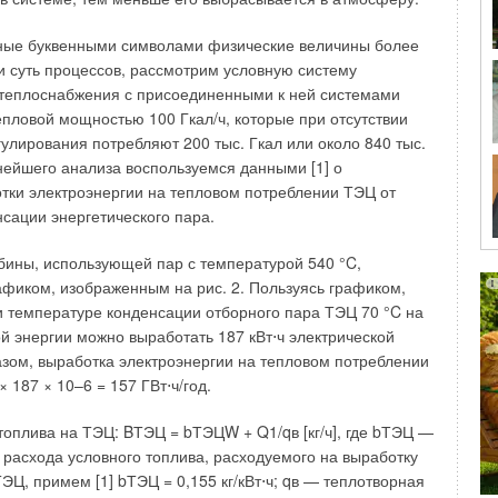
а можно уже говорить лишь о специальном
ереводе. В ходе разработки стандарта специалисты
ые буквенными символами физические величины более
исходили и исходят из знакомых для них национальных
 суть процессов, рассмотрим условную систему
рм. Поэтому может появиться риск по технике
 теплоснабжения с присоединенными к ней системами
рименении стандартов EN в странах с отличными
пловой мощностью 100 Гкал/ч, которые при отсутствии
сталляционными нормами.
гулирования потребляют 200 тыс. Гкал или около 840 тыс.
ьнейшего анализа воспользуемся данными [1] о
зработки стандартов EN исходят из того, что предприятие
тки электроэнергии на тепловом потреблении ТЭЦ от
спечивает газоснабжение между минимальным и
сации энергетического пара.
нием, и в стандарты EN не включены такие испытания,
бы безопасную работу оборудования вне этих границ. В
бины, использующей пар с температурой 540 °C,
 современная практика установки газового оборудования в
фиком, изображенным на рис. 2. Пользуясь графиком,
ся с европейскими нормами пуска в эксплуатацию.
и температуре конденсации отборного пара ТЭЦ 70 °C на
й энергии можно выработать 187 кВт⋅ч электрической
рские законы и постановления в большинстве случаев
азом, выработка электроэнергии на тепловом потреблении
им директивам, однако существуют значительные
× 187 × 10–6 = 157 ГВт⋅ч/год.
ые с различием в трактовке и понимании некоторых
ьных профессиональных областях. Основные принципы,
топлива на ТЭЦ: BТЭЦ = bТЭЦW + Q1/qв [кг/ч], где bТЭЦ —
 придерживаться: вывод на рынок (продажа) газового
 расхода условного топлива, расходуемого на выработку
аком СЕ в рамках ЕС является регулированным, однако
ЭЦ, примем [1] bТЭЦ = 0,155 кг/кВт⋅ч; qв — теплотворная
 газового оборудования необходимо регулировать на