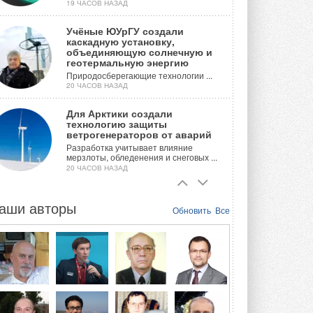
19 ЧАСОВ НАЗАД
Учёные ЮУрГУ создали
каскадную установку,
объединяющую солнечную и
геотермальную энергию
Природосберегающие технологии ...
20 ЧАСОВ НАЗАД
Для Арктики создали
технологию защиты
ветрогенераторов от аварий
Разработка учитывает влияние
мерзлоты, обледенения и снеговых ...
20 ЧАСОВ НАЗАД
Гибридный тепловой насос PV/T
с одним общим испарителем
аши авторы
Обновить
Все
Исследователи предложили
конструкцию двухисточникового ...
ВЧЕРА
21-й ежегодный форум
«ЦОД-2026»
Мероприятие пройдет 2-3 сентября в
отеле Radisson Slavyanskaya. Форум