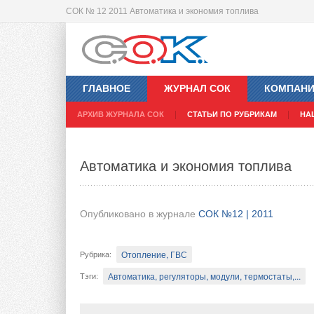
СОК № 12 2011 Автоматика и экономия топлива
Современная практика установки г
ГЛАВНОЕ
ЖУРНАЛ СОК
КОМПАН
Опубликовано в журнале
СОК №12 | 2011
АРХИВ ЖУРНАЛА СОК
СТАТЬИ ПО РУБРИКАМ
НА
Отопление, ГВС
Рубрика
:
Автоматика и экономия топлива
Газоснабжение, газификация
Тэги
:
В статье рассмотрена современная ситуац
Опубликовано в журнале
СОК №12 | 2011
однако затронутые вопросы характерны дл
путями их решений в Венгрии может быть 
Отопление, ГВС
Рубрика
:
поскольку часть этих вопросов уже сейчас 
актуальной в будущем.
Автоматика, регуляторы, модули, термостаты,...
Тэги
: