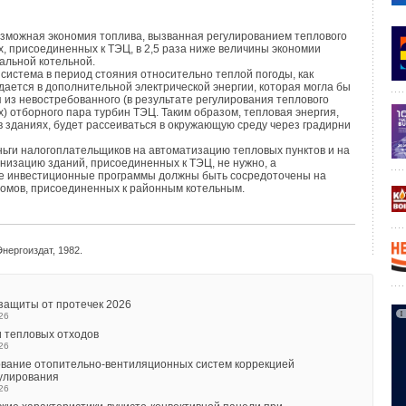
 и разных на
циональных традициях. Внутри страны
производящий про
верку инсталляции. Приведем случай,
озможная экономия топлива, вызванная регулированием теплового
ванная железобетонная балка с фабри
ки строительных
х, присоединенных к ТЭЦ, в 2,5 раза ниже величины экономии
альной котельной.
о
рошим примером несоответствия стан
дартов
система в период стояния относительно теплой погоды, как
талляции.
дается в дополнительной электрической энергии, которая могла бы
из невостребованного (в результате регулирования теплового
х) отборного пара турбин ТЭЦ. Таким образом, тепловая энергия,
ационным данным, погонный метр железобетонной балки
 зданиях, будет рассеиваться в окружающую среду через градирни
ь определенную на
грузку. В случае же заводской
ньги налогоплательщиков на автоматизацию тепловых пунктов и на
низацию зданий, присоединенных к ТЭЦ, не нужно, а
ки никто не проверяет ни ка
чество бетона, ни размер
е инвестиционные программы должны быть сосредоточены на
тали этой балки. Однако, несмотря на вышесказанное,
омов, присоединенных к районным котельным.
лезобетонной балки четко определяется нормами.
овки га
рантируется утвержденным проектом (разрешение
 который предусматривает использование именно этой
нергоиздат, 1982.
ки с этими раз
мерами и этого типа.
зовому оборудова
нию это означает, что необходимо иметь
защиты от протечек 2026
26
ованным оборудова
нием, даже тогда, когда из-за
 тепловых отходов
оставляется в разобранном виде. В Венгрии герметичность
26
одуктов сгорания — неотъем
лемая характеристика при
вание отопительно-вентиляционных систем коррекцией
гулирования
вого оборудования, подлежит проверке в соответствии с
26
унифицированным стандартом. В данном случае метод