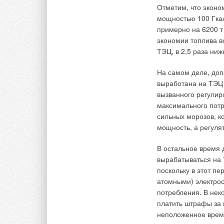
сертифицированном
Отметим, что эконо
означало бы потерю
мощностью 100 Гкал
примерно на 6200 т
Требование о повто
экономии топлива в
в стране назначени
ТЭЦ, в 2,5 раза ниж
оборудования орган
юридическим нор
ма
На самом деле, доп
разработанный поря
выработана на ТЭЦ 
когда возникает сом
вызванного регулир
удовлетворяет треб
максимального потр
сильных морозов, к
В таких случаях мо
мощность, а регуля
несоответствия че
р
назначения. Инста
В остальное время 
предпи
саний, несмо
вырабатываться на 
оборудования, можн
поскольку в этот пе
установлено опред
атомными) электро
условиях можно ра
потребления. В нек
платить штрафы за 
Причины инсталляц
неположенное врем
к стране климатиче