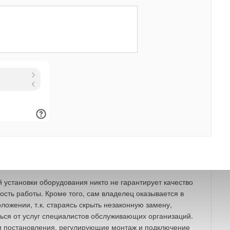
ар отопительного се
зона. Если требуется немедленная
я, тогда согласно совре
менным нормам разрешается
 тип оборудования. Данный случай рассматривается как
тво. Замена на более совре
менный тип оборудования
 продуктов сгорания разреша
ется только после длительной
ко месяцев).
ребителя существует только две возможности выхода из
замерзнуть: или законным спосо
бом заменить
 оно еще продается), тем самым законсерви
ровать
ю систему отопления еще на 20 лет, или установить
ом новое современ
ное оборудование. Последним активно
осовестные компа
нии для получения «легких» денег. Такая
ует и распростране
нию взяточничества за «ускоренный»
одства.
й установки обо
рудования никто не гарантирует каче
ство
ость работы. Кроме того, сам владелец оказывается в
ожении, т.к. ста
раясь скрыть незаконную замену,
ься от услуг специа
листов обслуживающих организаций.
и постановления, ре
гулирующие монтаж и подключение