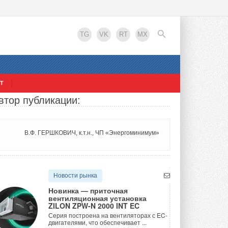
TG
VK
RT
MX
Т
втор публикации:
EN
В.Ф. ГЕРШКОВИЧ, к.т.н., ЧП «Энергоминимум»
Новости рынка
Новинка — приточная
вентиляционная установка
ZILON ZPW-N 2000 INT EC
Серия построена на вентиляторах с EC-
двигателями, что обеспечивает ...