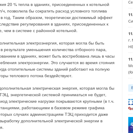
у ва
рианту. Выполнение одного такого рас
поряжения
Се
мия 20 % тепла в зданиях, присоединенных к котельной
 статуса европейской сертификации.
/ч, позволила бы сократить расход условного топлива
11
 в год. Таким образом, теоретически достижимый эффект
рной проверке оборудования, маркированного знаком СЕ,
Си
следствие регулирования в зданиях, присоединенных к
я обусловлено типичной низ
кой точностью проверки
е, чем в системе с районной котельной.
ами соответствия. Это в свою оче
редь противоречит
11
м и правилам Европейского Союза. ЕС имеет
г.
олнительная электроэнергия, которая могла бы быть
док решения спорных вопросов, в частно
сти, например,
HE
в результате уменьшения количества отборного пара,
не
ние в том, что сертифицированное обо
рудование
ованием в зданиях, может быть востребована лишь в часы
ованиям газовой директивы.
11
ебления электроэнергии. Это случается во время стояния
Мо
огда отопительные системы зданий работают на полную
жно возбудить так называемый ев
ропейский процесс
(R
торы теплового потока бездействуют.
ез организацию Защиты прав потре
бителей страны
лляционные предписания. В рамках инсталляционных
дополнительная электрическая энергия, которая могла бы
тря на требования к осо
бенностям конструкции
ТЭЦ, энергетической системой приниматься не будет,
о определить, при каких услови
ях может быть
риод электрические нагрузки покрываются крупными (в т.ч.
елен
ное оборудование в данной стране. (Где и при каких
станциями, работающими в базовом режиме графика
споло
жить, например, внутри или снаружи здания.)
оторых случаях администрациям ТЭЦ приходится даже
выработку дополнительной электрической энергии в
ионных различий заключаются в отличающих
ся от страны
я.
ских условиях (разницы средней высоты снега,