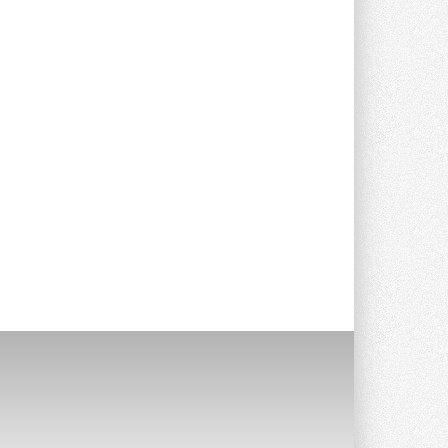
Компания становится официальным
партнёром NVIDIA по системам ...
28 ИЮЛЯ 2026
В Великобритании предлагают
сделать кондиционирование
обязательным для новостроек
Либеральные демократы внесли
предложение оснащать все новые ...
1
28 ИЮЛЯ 2026
В Подмосковье запустят
производство холодильной
техники и теплообменного
оборудования
Проект реализует компания «ВЕЗА» ...
28 ИЮЛЯ 2026
Ридан объявил о старте продаж
автоматического
балансировочного клапана
Клапан APT‑R3 производится на заводе
в Лешково (Московская область) ...
27 ИЮЛЯ 2026
Шумоглушители собственного
производства от компании