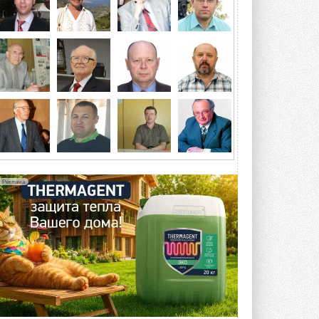
посетит более двух тысяч участников ...
ВЧЕРА
Китайская Shenling представила
линейку тепловых насосов
«воздух-вода» на R290
Серия ThermaX R290 All-In-One
включает три модели ...
4 АВГУСТА 2026
Тепловые насосы в связке с
солнечной генерацией и
накопителем снижают
потребление на 60%
Исследователи из Италии установили ...
Реклама
4 АВГУСТА 2026
«РУСКЛИМАТ Fest 2026» в Уфе
собрал свыше 700 профи
климатической отрасли
Организатором выступил торгово-
производственный холдинг ...
3 АВГУСТА 2026
«Датарк» испытал модульный
ЦОД с плотностью 54 кВт на