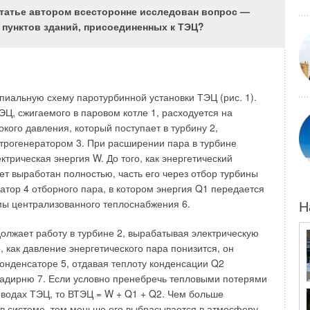
статье автором всесторонне исследован вопрос —
 пунктов зданий, присоединенных к ТЭЦ?
елось бы упомянуть о том опыте, который автору удалось
дставителю Венгрии в ходе переговоров по стандартизации
 составлении CEN/ TR 62 «Индивидуальные отопительные
онвекторы)»:
ностью ознакомиться с европейской системой только по
иальную схему паротурбинной установки ТЭЦ (рис. 1).
ументам. На формирование отдельных стандартов серьезное
ЭЦ, сжигаемого в паровом котле 1, расходуется на
 история.
алисты разных стран в силу национальных различий под одними и
кого давления, который поступает в турбину 2,
ями понимают несколько разные вещи. Одно и то же понятие в
 может трактоваться по-разному. Например, измерения и
трогенератором 3. При расширении пара в турбине
дного и того же материала могут проводиться разными способами,
трическая энергия W. До того, как энергетический
 положениях предыдущего национального стандарта. Эти
жно выяснить и разрешить только при личном участии в
ет выработан полностью, часть его через отбор турбины
сатор 4 отборного пара, в котором энергия Q1 передается
тие в переговорах позволяет получить полную картину о событиях,
 CEN и защитить национальные интересы.
мы централизованного теплоснабжения 6.
Н
азличия в области газового оборудования проявляются из-за
лиматических условий, традиций газоснабжения, технической
тличия неизвестны представителям других стран, поэтому в случае
олжает работу в турбине 2, вырабатывая электрическую
дставителя вашей страны на переговорах могут быть приняты такие
, как давление энергетического пара понизится, он
ые сделают невозможным применение продукта в соответствии с
том.
конденсаторе 5, отдавая теплоту конденсации Q2
адирню 7. Если условно пренебречь тепловыми потерями
есы защищаются только в ходе обсуждения т.н.
роводах ТЭЦ, то ВТЭЦ = W + Q1 + Q2. Чем больше
а стандарта». После выпуска стандарта, в процессе
 в системе, тем меньше его выбрасывается в атмосферу.