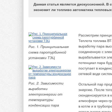
Данная статья является дискуссионной. В 
экономит ли топливо автоматика тепловых
Предварительно хот
приобрести как пре
CEN, особенно при
приборы (газовые к
Невозможно пол
Рассмотрим принцип
написанным док
Теплота топлива ВТ
влияние оказала
Зачастую специ
выработку пара высо
Рис. 1. Принципиальная
теме же поняти
разных странах
соединенную с элек
схема паротурбинной
испытания для о
вырабатывается элек
установки ТЭЦ
основываясь на
расхождения мо
потенциал пара буд
переговорах.
поступает в конден
Регулярное учас
происходящих в
сетевой воде систе
Национальные р
отличающихся к
культуры. Эти о
Рис. 2. Зависимости
Остальной пар прод
отсутствия пре
выработки
энергию. После того
решения, котор
данным стандар
электроэнергии от
сконденсируется в 
температуры
атмосфере через гр
Национальные интер
конденсации пара
в котле и в трубоп
«главного документ
используется тепла