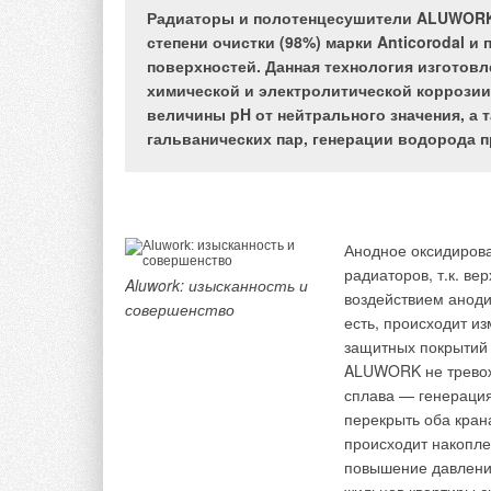
Предприятие “GLOB
Радиаторы и полотенцесушители ALUWORK
Фарделли в 1971 г.
Среди производите
степени очистки (98%) марки Anticorodal 
алюминиевых радиа
занимает итальянс
поверхностей. Данная технология изготов
представительства в
химической и электролитической коррозии
Сегодня
GLOBAL
— 
специалистов, труб
величины pH от нейтрального значения, а
производство с соб
цены и качества.
гальванических пар, генерации водорода п
качества сырья и г
технологии и улучш
Компания выпускает
разрабатываются н
как обжимных (прес
все основные типы
предлагается макси
технологии литья п
производителя. Си
Анодное оксидирова
экструзии, биметал
пресс-фитинги (или
радиаторов, т.к. ве
Aluwork: изысканность и
рассматривать как 
Prandelli srl под 
воздействием аноди
совершенство
состоят из так назы
есть, происходит и
Завоевывая новые 
полиэтилен удовлет
защитных покрытий
каждого региона. Ра
возможным примене
ALUWORK не тревож
возможность влияни
водоснабжения, в т
сплава — генерация
отопления на испо
жидкостей.
перекрыть оба крана
модифицированы пут
происходит накопле
идентификации мод
Исключительно глад
повышение давления
моделей была добав
гидравлические пот