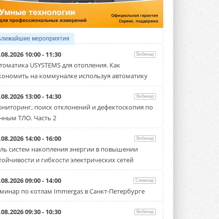
Организатором выступил торгово-
производственный холдинг ...
3 АВГУСТА 2026
«Датарк» испытал модульный
Ближайшие мероприятия
ЦОД с плотностью 54 кВт на
стойку
.08.2026 10:00 - 11:30
Вебинар
Испытания прошли на собственной
томатика USYSTEMS для отопления. Как
производственной площадке и были ...
кономить на коммуналке используя автоматику
3 АВГУСТА 2026
Samsung выпускает VRF-
.08.2026 13:00 - 14:30
Вебинар
систему DVM на R32
ниторинг, поиск отклонений и дефектоскопия по
Линейка включает семь типоразмеров
нным ТЛО. Часть 2
производительностью от 22,4 до 56 кВт.
Суммарная длина трубопроводов ...
3 АВГУСТА 2026
.08.2026 14:00 - 16:00
Вебинар
ль систем накопления энергии в повышении
«СиСофт Девелопмент» подвел
тойчивости и гибкости электрических сетей
итоги конкурса студенческих
проектов «ТИМ-лидеры 2026»
Новый сезон конкурса «ТИМ-лидеры»
.08.2026 09:00 - 14:00
Семинар
стартует уже в сентябре 2026 года ...
минар по котлам Immergas в Санкт-Петербурге
3 АВГУСТА 2026
«Русклимат» укрепляет
.08.2026 09:30 - 10:30
Вебинар