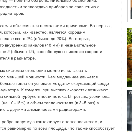
низу — понятно без дополнительных объяснений.
отных домов с централизованной системой отопления
ия солей жесткости. В свою очередь наружный слой из РЕХ
водность и теплоотдача приборов по сравнению с
 разработали комбинированный радиатор Style. Style —
люминиевый слой трубы от коррозии при контакте со
 радиаторов.
ая модель, объединившая два металла, традиционно
риалами, такими, как цемент или известь.
 систем отопления: СТАЛЬ и АЛЮМИНИЙ. Этот радиатор
затели объясняются несколькими причинами. Во-первых,
тить, что для формирования алюминиевого слоя Prandelli
ься в домах любой этажности с рабочим давлением в
, который, как известно, является хорошим
йшую технологию лазерной сварки “стык в стык”,
до 35 атмосфер включительно.
 сплаве всего 2% (обычно до 20%). Во-вторых,
ющую прочность трубы и ее устойчивость к
р внутренних каналов (48 мм) и незначительное
X, VIP, GL, VOX, производимые по технологии “литья под
оздушным ударам. В целом же свойства материалов, из
ное 2 (обычно 12), способствуют снижению скорости
вуют как в классическом европейском варианте,
уба, позволяют эксплуатировать ее при давлении до 10 бар
теля в радиаторе.
бочее давление 6 атм., так и в модификации R. Усиленные
грузках до 95°С (кратковременно — до 110°С). С начала
IX R, VIP R, GL R испытываются на предприятии поштучно
I srl начало поставлять металлопластиковую трубу
ых системах отопления можно использовать
м., имеют разрушающее давление свыше 48 атм. и могут
м 32 мм в бухтах по 25 метров.Под заказ клиентов
сос меньшей мощности. Чем медленнее движется
системах автономного и центрального отопления с рабочим
 труба может поставляться в теплоизоляции.
 больше тепла он успевает «отдать» окружающей среде
м. включительно. Ecos — модель для любителей стиля
адиатора. К тому же, при высоких скоростях возникают
 она по традиционной для алюминиевых приборов
а сильной турбулентности потока. В-третьих, увеличена
 “литье под давлением”. OSCAR и EKOS PLUS —
(на 10–15%) и объем теплоносителя (в 3–5 раз) в
одели. Алюминиевые радиаторы “GLOBAL”оправдают
нию с другими алюминиевыми радиаторами.
ебовательного покупателя и самого недоверчивого
чество - залог спеха
КАБРЬ 2007
е ребро напрямую контактирует с теплоносителем, и
иковые трубы: российский рынок
РТ 2005
тся равномерно по всей площади, что так же способствует