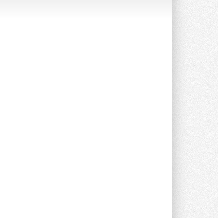
опроса Daikin о восприятии жары ...
28 ИЮЛЯ 2026
CDU производства LG прошёл
валидацию NVIDIA для ИИ-дата-
центров
Компания становится официальным
партнёром NVIDIA по системам ...
28 ИЮЛЯ 2026
В Великобритании предлагают
сделать кондиционирование
обязательным для новостроек
Либеральные демократы внесли
предложение оснащать все новые ...
1
28 ИЮЛЯ 2026
В Подмосковье запустят
производство холодильной
техники и теплообменного
оборудования
Проект реализует компания «ВЕЗА» ...
28 ИЮЛЯ 2026
Ридан объявил о старте продаж
автоматического
балансировочного клапана