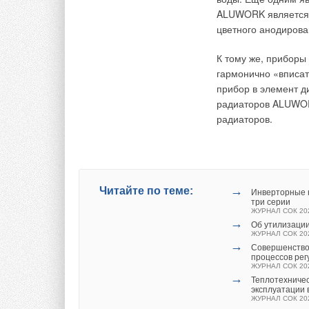
Текст комментария
ALUWORK является б
Ваше имя *
Ваш E-mail *
цветного анодирова
К тому же, приборы 
Текст комментария
гармонично «вписат
прибор в элемент д
радиаторов ALUWORK
радиаторов.
→
Читайте по теме:
Инверторные н
три серии
ЖУРНАЛ СОК 20
→
Об утилизации
ЖУРНАЛ СОК 20
→
Совершенство
процессов ре
ЖУРНАЛ СОК 20
→
Теплотехничес
эксплуатации 
ЖУРНАЛ СОК 20