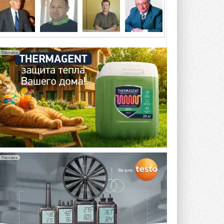
5 АВГУСТА 2026
21-й ежегодный форум
«ЦОД-2026»
Мероприятие пройдет 2-3 сентября в
отеле Radisson Slavyanskaya. Форум
Реклама
посетит более двух тысяч участников ...
5 АВГУСТА 2026
Китайская Shenling представила
линейку тепловых насосов
«воздух-вода» на R290
Серия ThermaX R290 All-In-One
включает три модели ...
4 АВГУСТА 2026
Тепловые насосы в связке с
солнечной генерацией и
Реклама
накопителем снижают
потребление на 60%
Исследователи из Италии установили ...
4 АВГУСТА 2026
«РУСКЛИМАТ Fest 2026» в Уфе
собрал свыше 700 профи
климатической отрасли