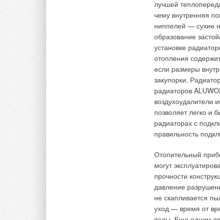
Металлопласт
лучшей теплопереда
для металлоп
→
Читайте по теме:
Сертификация
чему внутренняя по
ЖУРНАЛ СОК ФЕ
ЖУРНАЛ СОК ИЮ
→
Пресс-фитинг
ниппелей — сухие н
→
Энергоэффект
ЖУРНАЛ СОК ФЕ
образование застой
ЖУРНАЛ СОК АП
→
Интернет рабо
→
Global Di Fardel
установке радиатор
ЖУРНАЛ СОК ИЮ
ЖУРНАЛ СОК ЯН
отопления содержит
→
Airal говорит
если размеры внутр
ЖУРНАЛ СОК АП
→
Напольное во
закупорки. Радиато
ЖУРНАЛ СОК ОК
радиаторов ALUWOR
воздухоудалители и
Комментарии
позволяет легко и 
радиаторах с подкл
В этой теме еще нет комментариев
правильность подкл
Комментарии
Отопительный прибо
могут эксплуатирова
Добавить комментарий
В этой теме еще нет комментариев
прочности конструк
давление разрушени
Ваше имя *
Ваш E-mail *
не скапливается пы
Добавить комментарий
уход — время от в
воды. Еще одним я