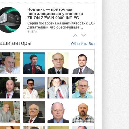
Новинка — приточная
вентиляционная установка
ZILON ZPW-N 2000 INT EC
Серия построена на вентиляторах с EC-
двигателями, что обеспечивает ...
ВЧЕРА
аши авторы
Учёные ЮУрГУ создали
Обновить
Все
каскадную установку,
объединяющую солнечную и
геотермальную энергию
Природосберегающие технологии ...
ВЧЕРА
Для Арктики создали
технологию защиты
ветрогенераторов от аварий
Разработка учитывает влияние
мерзлоты, обледенения и снеговых ...
ВЧЕРА
Гибридный тепловой насос PV/T
с одним общим испарителем
Исследователи предложили
конструкцию двухисточникового ...