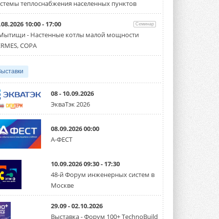
партнёрство за Уралом
стемы теплоснабжения населенных пунктов
Президент Омского землячества в
Москве Михаил Тимошенко посетил
Омск с трёхдневным рабочим визитом ...
.08.2026 10:00 - 17:00
Семинар
31 ИЮЛЯ 2026
 Мытищи - Настенные котлы малой мощности
RMES, COPA
Carrier модернизирует
флагманский чиллер AquaEdge
19XR
Выставки
Чиллер получил новую версию,
работающую на хладагенте R1234ze ...
31 ИЮЛЯ 2026
08 - 10.09.2026
ЭкваТэк 2026
Mitsubishi расширяет
направление систем
охлаждения для ЦОД
08.09.2026 00:00
Mitsubishi Electric создаёт в США новую
компанию MEHITS US Inc. ...
А-ФЕСТ
31 ИЮЛЯ 2026
10.09.2026 09:30 - 17:30
США запретили использование
иностранных инверторов
48-й Форум инженерных систем в
28 июля 2026 года Федеральная
Москве
комиссия по связи США (FCC) обновила
свой специальный перечень Covered ...
31 ИЮЛЯ 2026
29.09 - 02.10.2026
Выставка - Форум 100+ TechnoBuild