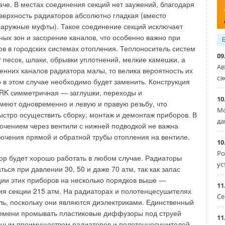
ики всех стран – соединяйтесь! Обжимные фитинги VALTEC VTm
че. В местах соединения секций нет заужений, благодаря
ластиковых труб
 радиаторов обновит рынок отопительных приборов
верхность радиаторов абсолютно гладкая (вместо
ВРАЛЬ 2003
ЛЬ 2018
и для металлополимерных труб ROTHENBERGER
аружные муфты). Такое соединение секций исключает
ивность радиаторов Global
ВРАЛЬ 2003
ных зон и засорение каналов, что особенно важно при
РЕЛЬ 2018
тает на трубный бизнес
li Ottorino & C. S.r.l.
ов в городских системах отопления. Теплоноситель систем
НЬ 2002
ВАРЬ 2018
09
 песок, шлаки, обрывки уплотнений, мелкие камешки, а
 «нет!» незаконной конкуренции контрафактной продукции
Ав
енних каналов радиатора малы, то велика вероятность их
РЕЛЬ 2008
сэ
дяное отопление
р в этом случае необходимо будет заменить. Конструкция
ТЯБРЬ 2007
K симметричная — заглушки, переходы и
10
меют одновременно и левую и правую резьбу, что
Мо
Уведомления отключены
быстро осуществить сборку, монтаж и демонтаж приборов. В
да
ючением через вентили с нижней подводкой не важна
ючения прямой и обратной трубы отопления на вентиле.
10
Уведомления отключены
Ро
р будет хорошо работать в любом случае. Радиаторы
ус
ться при давлении 30, 50 и даже 70 атм, так как запас
ции этих приборов на несколько порядков выше —
11
я секции 215 атм. На радиаторах и полотенцесушителях
Се
ль, поскольку они являются диэлектриками. Единственный
ремени промывать пластиковые диффузоры под струей
11
вным преимуществом радиаторов и полотенцесушителей