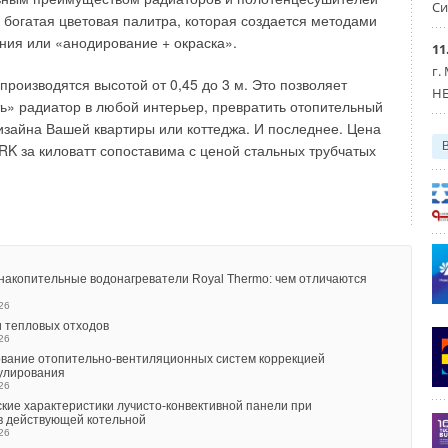
Си
огатая цветовая палитра, которая создается методами
ния или «анодирование + окраска».
11
г.
производятся высотой от 0,45 до 3 м. Это позволяет
HE
ь» радиатор в любой интерьер, превратить отопительный
изайна Вашей квартиры или коттеджа. И последнее. Цена
 за киловатт сопоставима с ценой стальных трубчатых
акопительные водонагреватели Royal Thermo: чем отличаются
26
 тепловых отходов
26
вание отопительно-вентиляционных систем коррекцией
гулирования
26
кие характеристики лучисто-конвективной панели при
в действующей котельной
26