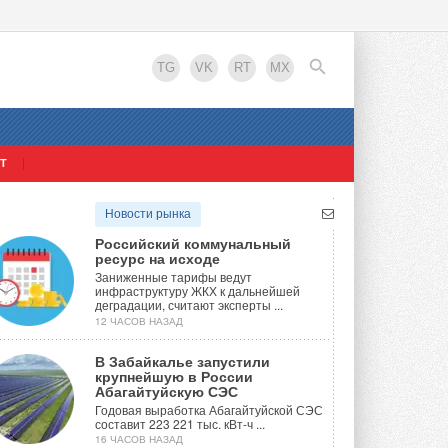
TG
VK
RT
MX
Т
EN
Новости рынка
Российский коммунальный
ресурс на исходе
Заниженные тарифы ведут
инфраструктуру ЖКХ к дальнейшей
деградации, считают эксперты ...
12 ЧАСОВ НАЗАД
В Забайкалье запустили
крупнейшую в России
Абагайтуйскую СЭС
Годовая выработка Абагайтуйской СЭС
составит 223 221 тыс. кВт-ч ...
16 ЧАСОВ НАЗАД