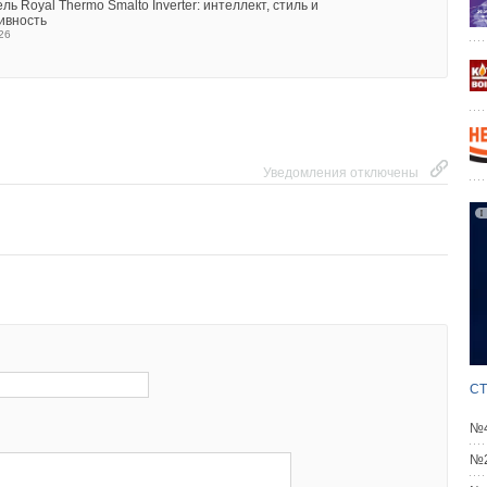
ь Royal Thermo Smalto Inverter: интеллект, стиль и
ивность
26
Уведомления отключены
СТ
№4
№2