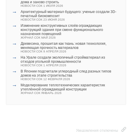
дома и заново строить
НОВОСТИ СОК 1 ИЮЛЯ 2026
→
Архитектурный материал будущего: ученые создали 3D-
печатный биокомпозит
НОВОСТИ СОК 23 ИЮНЯ 2026
→
Изменение конструктивных слоёв ограждающих
конструкций здания при смене функционального
назначения помещений
Уведомления отключены
ЖУРНАЛ СОК МАЙ 2026
→
Древесина, прошитая как ткань: новая технология,
Комментарии
меняющая прочность материалов
НОВОСТИ СОК 9 АПРЕЛЯ 2026
→
На Урале создали экологичный стройматериал из
В этой теме еще нет комментариев
отходов угольной промышленности
НОВОСТИ СОК 1 АПРЕЛЯ 2026
→
В Японии подсчитали углеродный след разных типов
домов на этапе строительства
НОВОСТИ СОК 12 ФЕВРАЛЯ 2026
Добавить комментарий
→
Моделирование теплотехнических характеристик
утеплённой ограждающей конструкции
Ваше имя *
ЖУРНАЛ СОК ЯНВАРЬ 2026
Ваш E-mail *
Уведомления отключены