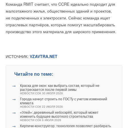
Ваше имя *
Команда RMIT считает, что CCRE идеально подходит для
Читайте по теме:
малоэтажного жилья, общественных зданий и проектов,
не подключенных к электросети. Сейчас команда ищет
Ваш E-mail *
→
В Совете Федерации обсудили цифровую
отраслевых партнёров, которые помогут масштабировать
трансформацию строительной отрасли
НОВОСТИ СОК 22 ИЮНЯ 2026
производство этого материала для широкого применения.
Уведомления отключены
→
Первый в России онлайн-курс по ТИМ в реставрации
НОВОСТИ СОК 15 ИЮНЯ 2026
Текст комментария
Комментарии
→
Форум «СИЛА ПЛАТФОРМЫ»
НОВОСТИ СОК 23 ОКТЯБРЯ 2024
→
Заявите о себе на главном форуме «Нанософт» – СИЛА
ИСТОЧНИК:
VZAVTRA.NET
В этой теме еще нет комментариев
ПЛАТФОРМЫ
НОВОСТИ СОК 11 АВГУСТА 2023
→
NSR NormaCS Specification признана лучшим продуктом
в области цифровизации стандартов проектирования
Читайте по теме:
Добавить комментарий
НОВОСТИ СОК 13 ИЮЛЯ 2023
→
Популярные решения на Платформе nanoCAD и
→
инновационные разработки компании «Нанософт»
Краска для окон: как выбрать состав, который не
Ваше имя *
НОВОСТИ СОК 9 ИЮНЯ 2023
растрескается после первой зимы
→
НОВОСТИ СОК 30 ИЮЛЯ 2026
Революция в стандартах ЕСИМ
→
ЖУРНАЛ СОК ОКТЯБРЬ 2022
Города начнут строить по ГОСТу с учетом изменений
→
климата
Выход технического обновления nanoCAD ВК 6.0
Ваш E-mail *
НОВОСТИ СОК 22 ИЮЛЯ 2026
НОВОСТИ СОК 13 ФЕВРАЛЯ 2015
→
→
«Улей»: деревянный небоскрёб, который может
Обновление программы nanoCAD Механика 5.4
изменить будущее высотного строительства
НОВОСТИ СОК 8 СЕНТЯБРЯ 2014
НОВОСТИ СОК 6 ИЮЛЯ 2026
→
Новая версия программы nanoCAD Электро
→
Кирпичи-конструктор: технология позволяет разбирать
Текст комментария
НОВОСТИ СОК 14 МАЯ 2014