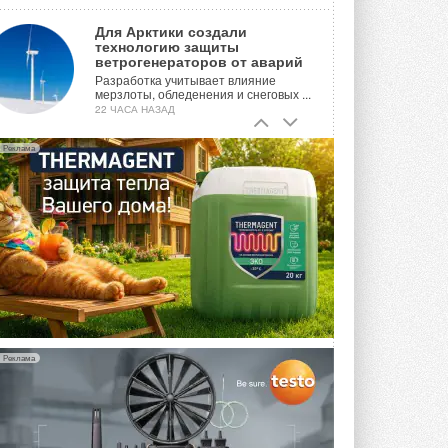
Для Арктики создали
технологию защиты
ветрогенераторов от аварий
Разработка учитывает влияние
мерзлоты, обледенения и снеговых ...
22 ЧАСА НАЗАД
Гибридный тепловой насос PV/T
Реклама
с одним общим испарителем
Исследователи предложили
конструкцию двухисточникового ...
ВЧЕРА
21-й ежегодный форум
«ЦОД-2026»
Мероприятие пройдет 2-3 сентября в
отеле Radisson Slavyanskaya. Форум
посетит более двух тысяч участников ...
ВЧЕРА
Реклама
Китайская Shenling представила
линейку тепловых насосов
«воздух-вода» на R290
Серия ThermaX R290 All-In-One
включает три модели ...