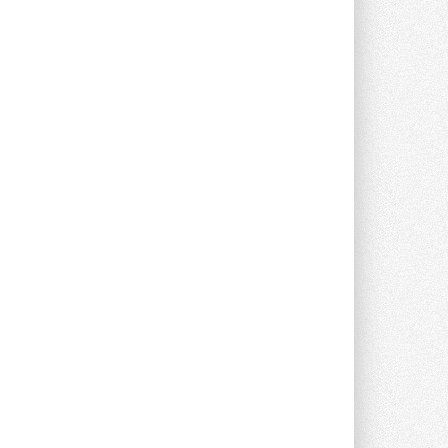
Краска для окон: как выбрать
состав, который не
растрескается после первой
зимы
Частые вопросы о краске для окон ...
30 ИЮЛЯ 2026
СИЭНПИ РУС представила
новую серию консольных
насосов NM
Усовершенствованная гидравлика
помогает снизить энергопотребление ...
30 ИЮЛЯ 2026
Группа «Теплолюкс» открыла
новую производственную
площадку
Открытие нового завода состоялось
сегодня в Мытищах ...
29 ИЮЛЯ 2026
Stiebel Eltron — спонсирует
международные соревнования
25 спортсменов, выступающих в
прыжках с трамплина и лыжном
двоеборье на международных ...
29 ИЮЛЯ 2026