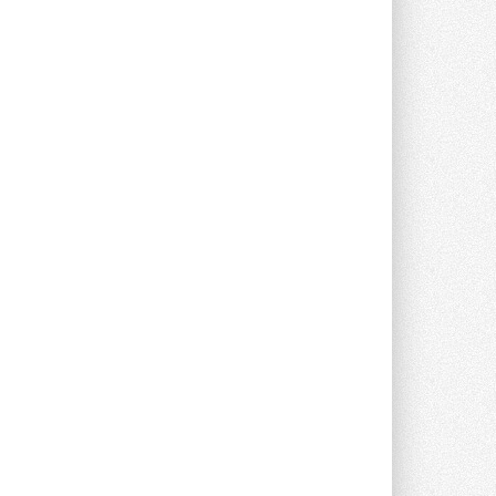
Новый фирменный магазин
Midea открылся в Сургуте
Компания «Даичи» совместно с
партнером «Энердрим» открыла новый
фирменный магазин Midea в Сургуте ...
29 ИЮЛЯ 2026
Токио — лидер по
интенсивности использования
кондиционеров
Данные получены в ходе очередного
опроса Daikin о восприятии жары ...
28 ИЮЛЯ 2026
CDU производства LG прошёл
валидацию NVIDIA для ИИ-дата-
центров
Компания становится официальным
партнёром NVIDIA по системам ...
28 ИЮЛЯ 2026
В Великобритании предлагают
сделать кондиционирование
обязательным для новостроек
Либеральные демократы внесли