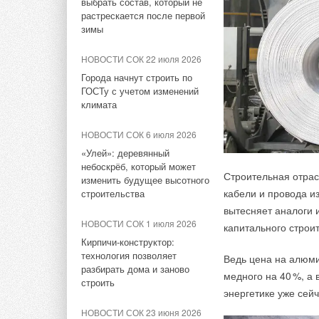
выбрать состав, который не
накопителем снижают
растрескается после первой
потребление на 60%
зимы
НОВОСТИ СОК 31 июля 2026
НОВОСТИ СОК 22 июля 2026
США запретили
Города начнут строить по
использование иностранных
ГОСТу с учетом изменений
инверторов
климата
Французская госуд
НОВОСТИ СОК 30 июля 2026
НОВОСТИ СОК 6 июля 2026
заключила
25-летни
Уже через месяц в России
«Улей»: деревянный
источников. По сло
можно будет устанавливать
небоскрёб, который может
корпоративное согл
солнечные панели в МКД
Строительная отрас
изменить будущее высотного
из крупнейших в Ев
кабели и провода и
строительства
НОВОСТИ СОК 27 июля 2026
вытесняет аналоги 
Договор приближае
ВИЭ обойдут уголь по
НОВОСТИ СОК 1 июля 2026
капитального строи
выработке электроэнергии в
на 40–5
0
% движени
Кирпичи-конструктор:
текущем году
солнечной энергии
технология позволяет
Ведь цена на алюми
разбирать дома и заново
медного на 4
0
%, а 
НОВОСТИ СОК 24 июля 2026
строить
Железнодорожный т
энергетике уже сейч
Китай опубликовал план
электрической энерг
развития сектора ВИЭ на
НОВОСТИ СОК 23 июня 2026