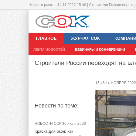
Новости рынка | 14.11.2022 15:46 | Строители России перех
Компания SNCF Voyageurs стала к
электроэнергии в Европе
ГЛАВНОЕ
ЖУРНАЛ СОК
КОМПАН
11:52 14 НОЯБРЯ 2022
ЛЕНТА НОВОСТЕЙ
ВЕБИНАРЫ И КОНФЕРЕНЦИИ
Строители России переходят на а
Новости по теме:
15:46 14 НОЯБРЯ 2022
НОВОСТИ СОК 6 августа 2026
Учёные ЮУрГУ создали
каскадную установку,
объединяющую солнечную и
Новости по теме:
геотермальную энергию
НОВОСТИ СОК 4 августа 2026
НОВОСТИ СОК 30 июля 2026
Тепловые насосы в связке с
Краска для окон: как
солнечной генерацией и