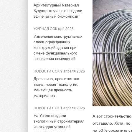
громадными выброс
период 2026-2030 гг.
Архитектурный материал
на возобновляемые 
будущего: ученые создали
обещает со времене
НОВОСТИ СОК 23 июля 2026
3D-печатный биокомпозит
деятельности.
В Дагестане ввели вторую
очередь крупнейшей в
ЖУРНАЛ СОК май 2026
России ветроэлектростанции
Закупкой чистой эн
Изменение конструктивных
дочернее предприят
слоёв ограждающих
НОВОСТИ СОК 22 июля 2026
конструкций здания при
года, и на сегодня
смене функционального
LONGi вновь установила
стал самым масштаб
назначения помещений
мировой рекорд
будет получать око
эффективности тандемных
общей мощностью 14
солнечных элементов —
НОВОСТИ СОК 9 апреля 2026
35,5%
на обслуживание дв
Древесина, прошитая как
ткань: новая технология,
меняющая прочность
материалов
Тэги:
Солнечные электростанции
НОВОСТИ СОК 1 апреля 2026
На Урале создали
А вот строительство
Комментарии
экологичный стройматериал
отставало. Хотя, п
из отходов угольной
на 5
0
% сократить с