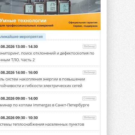
4 АВГУСТА 2026
Тепловые насосы в связке с
солнечной генерацией и
накопителем снижают
потребление на 60%
Исследователи из Италии установили ...
Ближайшие мероприятия
4 АВГУСТА 2026
.08.2026 13:00 - 14:30
Вебинар
«РУСКЛИМАТ Fest 2026» в Уфе
ниторинг, поиск отклонений и дефектоскопия по
собрал свыше 700 профи
нным ТЛО. Часть 2
климатической отрасли
Организатором выступил торгово-
производственный холдинг ...
.08.2026 14:00 - 16:00
Вебинар
3 АВГУСТА 2026
ль систем накопления энергии в повышении
тойчивости и гибкости электрических сетей
«Датарк» испытал модульный
ЦОД с плотностью 54 кВт на
стойку
.08.2026 09:00 - 14:00
Семинар
Испытания прошли на собственной
минар по котлам Immergas в Санкт-Петербурге
производственной площадке и были ...
3 АВГУСТА 2026
.08.2026 09:30 - 10:30
Вебинар
Samsung выпускает VRF-
стемы теплоснабжения населенных пунктов
систему DVM на R32
Линейка включает семь типоразмеров