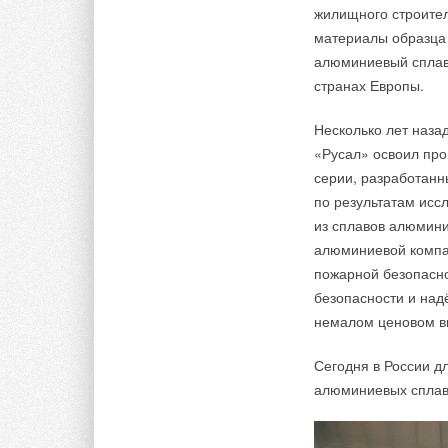
жилищного строител
материалы образца 
алюминиевый сплав,
странах Европы.
Несколько лет наза
«Русал» освоил про
серии, разработанн
по результатам исс
из сплавов алюмин
алюминиевой компа
пожарной безопасн
безопасности и над
немалом ценовом в
Сегодня в России д
алюминиевых сплава