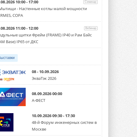
.08.2026 10:00 - 17:00
производительностью от 22,4 до 56 кВт.
Семинар
Суммарная длина трубопроводов ...
 Мытищи - Настенные котлы малой мощности
3 АВГУСТА 2026
RMES, COPA
«СиСофт Девелопмент» подвел
.08.2026 11:00 - 12:00
итоги конкурса студенческих
Вебинар
проектов «ТИМ-лидеры 2026»
дульные щитки Фрейм (FRAME) IP40 и Рам Бэйс
Новый сезон конкурса «ТИМ-лидеры»
AM Base) IP65 от ДКС
стартует уже в сентябре 2026 года ...
3 АВГУСТА 2026
Выставки
«Русклимат» укрепляет
партнёрство за Уралом
Президент Омского землячества в
08 - 10.09.2026
Москве Михаил Тимошенко посетил
ЭкваТэк 2026
Омск с трёхдневным рабочим визитом ...
31 ИЮЛЯ 2026
08.09.2026 00:00
Carrier модернизирует
А-ФЕСТ
флагманский чиллер AquaEdge
19XR
Чиллер получил новую версию,
10.09.2026 09:30 - 17:30
работающую на хладагенте R1234ze ...
31 ИЮЛЯ 2026
48-й Форум инженерных систем в
Москве
Mitsubishi расширяет