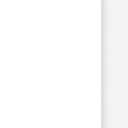
предложение оснащать все новые ...
1
28 ИЮЛЯ 2026
В Подмосковье запустят
производство холодильной
техники и теплообменного
оборудования
Проект реализует компания «ВЕЗА» ...
28 ИЮЛЯ 2026
Ридан объявил о старте продаж
автоматического
балансировочного клапана
Клапан APT‑R3 производится на заводе
в Лешково (Московская область) ...
27 ИЮЛЯ 2026
Шумоглушители собственного
производства от компании
TURKOV
Новая линейка пластинчатых
прямоугольных шумоглушителей ...
27 ИЮЛЯ 2026
Aquatherm Almaty 2026:
ключевая платформа для
развития инженерных систем