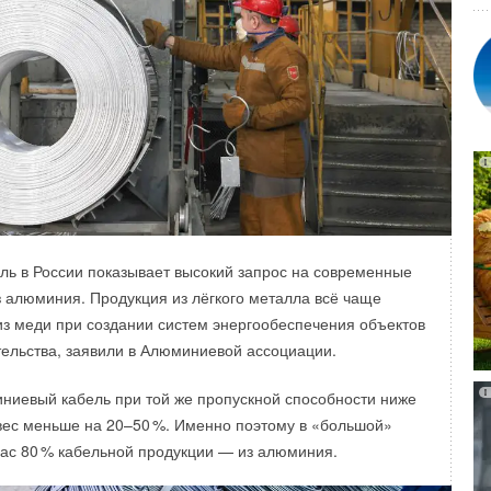
арственная железнодорожная компания SNCF Voyageurs
й контракт на покупку электричества из возобновляемых
вам компании, на сегодняшний день это крупнейшее
ашение о покупке электроэнергии (PPA) во Франции и одно
ль в России показывает высокий запрос на современные
ропе.
з алюминия. Продукция из лёгкого металла всё чаще
из меди при создании систем энергообеспечения объектов
т SNCF Voyageurs к цели к 2026 году обеспечить
тельства, заявили в Алюминиевой ассоциации.
е пассажирских поездов во Франции за счёт
.
ниевый кабель при той же пропускной способности ниже
вес меньше на 20–5
0
%. Именно поэтому в «большой»
ранспорт остаётся одним из крупных потребителей
ас 8
0
% кабельной продукции — из алюминия.
ии и, как следствие, сопровождает свою работу