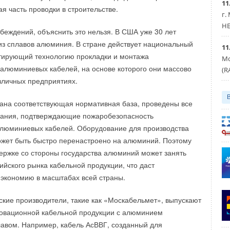
11
я часть проводки в строительстве.
г.
HE
беждений, объяснить это нельзя. В США уже 30 лет
из сплавов алюминия. В стране действует национальный
11
тирующий технологию прокладки и монтажа
Мо
 алюминиевых кабелей, на основе которого они массово
(R
зличных предприятиях.
дана соответствующая нормативная база, проведены все
ания, подтверждающие пожаробезопасность
алюминиевых кабелей. Оборудование для производства
ожет быть быстро перенастроено на алюминий. Поэтому
ержке со стороны государства алюминий может занять
ийского рынка кабельной продукции, что даст
экономию в масштабах всей страны.
кие производители, такие как «Москабельмет», выпускают
новационной кабельной продукции с алюминием
авом. Например, кабель АсВВГ, созданный для