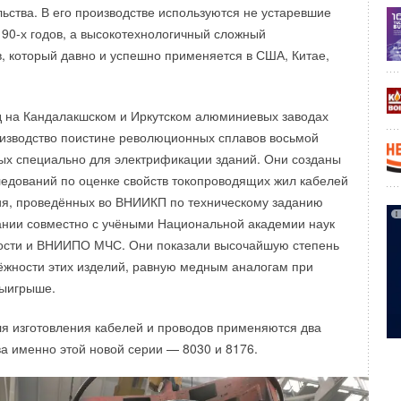
ьства. В его производстве используются не устаревшие
90-х годов, а высокотехнологичный сложный
 который давно и успешно применяется в США, Китае,
д на Кандалакшском и Иркутском алюминиевых заводах
изводство поистине революционных сплавов восьмой
ых специально для электрификации зданий. Они созданы
ледований по оценке свойств токопроводящих жил кабелей
ия, проведённых во ВНИИКП по техническому заданию
нии совместно с учёными Национальной академии наук
ости и ВНИИПО МЧС. Они показали высочайшую степень
ёжности этих изделий, равную медным аналогам при
ыигрыше.
ля изготовления кабелей и проводов применяются два
 именно этой новой серии — 8030 и 8176.