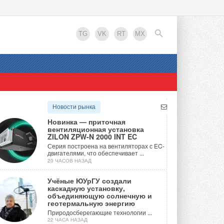
TG
VK
RT
MX
EN
Новости рынка
Новинка — приточная
вентиляционная установка
ZILON ZPW-N 2000 INT EC
Серия построена на вентиляторах с EC-
двигателями, что обеспечивает ...
20 ЧАСОВ НАЗАД
Учёные ЮУрГУ создали
каскадную установку,
объединяющую солнечную и
геотермальную энергию
Природосберегающие технологии ...
22 ЧАСА НАЗАД