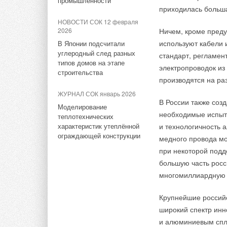
промышленности
В этой теме еще нет комментариев
приходилась больша
НОВОСТИ СОК 12 февраля
2026
Ничем, кроме преду
Добавить комментарий
используют кабели 
В Японии подсчитали
углеродный след разных
стандарт, регламен
типов домов на этапе
Ваше имя *
Ваш E-mail *
электропроводок из
строительства
производятся на ра
ЖУРНАЛ СОК январь 2026
Текст комментария
В России также соз
Моделирование
необходимые испыт
теплотехнических
характеристик утеплённой
и технологичность 
ограждающей конструкции
медного провода м
при некоторой подд
большую часть росс
многомиллиардную 
Крупнейшие российс
широкий спектр ин
и алюминиевым спл