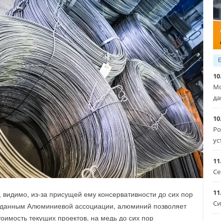
ами парниковых газов. Перевод поездов
источники энергии, а также на водородное топливо
м добиться углеродной нейтральности для этого вида
ергии для компании SNCF Voyageurs занимается её
ие SNCF Énergie. Контракты начали заключаться с 2018
10
шний день подписано восемь договоров. Последний из них
Мо
ным. Согласно контракту, каждый год SNCF Voyageurs
да
ло 207 ГВт·ч от четырёх новых солнечных электростанций
6 МВт. Вся закупаемая энергия будет идти
10
ижения пассажирских поездов в ведении SNCF Voyageurs.
Ро
ус
11
Се
11
, видимо, из-за присущей ему консервативности до сих пор
Уведомления отключены
Си
о данным Алюминиевой ассоциации, алюминий позволяет
тоимость текущих проектов, на медь до сих пор