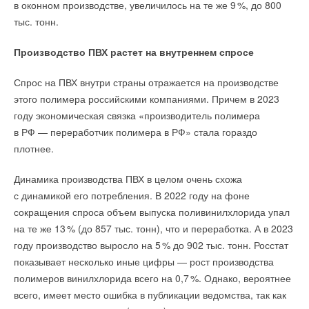
накопителем снижают потребление на 60%
в оконном производстве, увеличилось на те же
9
%, до 800
Вениамин Кондратьев поддержал инициативу. Для создания
испарителем
НОВОСТИ СОК 4 АВГУСТА 2026
НОВОСТИ СОК 5 АВГУСТА 2026
тыс. тонн.
→
карты планируют провести полный анализ почв.
США запретили использование иностранных
→
Тепловые насосы в связке с солнечной генерацией и
инверторов
накопителем снижают потребление на 60%
НОВОСТИ СОК 31 ИЮЛЯ 2026
Производство ПВХ растет на внутреннем спросе
НОВОСТИ СОК 4 АВГУСТА 2026
→
Уже через месяц в России можно будет устанавливать
→
США запретили использование иностранных
солнечные панели в МКД
инверторов
НОВОСТИ СОК 30 ИЮЛЯ 2026
Спрос на ПВХ внутри страны отражается на производстве
Читайте по теме:
НОВОСТИ СОК 31 ИЮЛЯ 2026
→
ВИЭ обойдут уголь по выработке электроэнергии в
→
этого полимера российскими компаниями. Причем в 2023
Уже через месяц в России можно будет устанавливать
текущем году
солнечные панели в МКД
→
НОВОСТИ СОК 27 ИЮЛЯ 2026
Учёные ЮУрГУ создали каскадную установку,
году экономическая связка «производитель полимера
НОВОСТИ СОК 30 ИЮЛЯ 2026
→
объединяющую солнечную и геотермальную энергию
Китай опубликовал план развития сектора ВИЭ на
в РФ — переработчик полимера в РФ» стала гораздо
НОВОСТИ СОК 6 АВГУСТА 2026
период 2026-2030 гг.
→
НОВОСТИ СОК 24 ИЮЛЯ 2026
Тепловые насосы в связке с солнечной генерацией и
плотнее.
накопителем снижают потребление на 60%
НОВОСТИ СОК 4 АВГУСТА 2026
→
США запретили использование иностранных
Динамика производства ПВХ в целом очень схожа
инверторов
с динамикой его потребления. В 2022 году на фоне
НОВОСТИ СОК 31 ИЮЛЯ 2026
Уведомления отключены
→
Уже через месяц в России можно будет устанавливать
сокращения спроса объем выпуска поливинилхлорида упал
солнечные панели в МКД
на те же 1
3
% (до 857 тыс. тонн), что и переработка. А в 2023
Комментарии
НОВОСТИ СОК 30 ИЮЛЯ 2026
Уведомления отключены
→
ВИЭ обойдут уголь по выработке электроэнергии в
году производство выросло на
5
% до 902 тыс. тонн. Росстат
текущем году
Комментарии
показывает несколько иные цифры — рост производства
НОВОСТИ СОК 27 ИЮЛЯ 2026
В этой теме еще нет комментариев
→
Китай опубликовал план развития сектора ВИЭ на
полимеров винилхлорида всего на 0,
7
%. Однако, вероятнее
период 2026-2030 гг.
В этой теме еще нет комментариев
НОВОСТИ СОК 24 ИЮЛЯ 2026
всего, имеет место ошибка в публикации ведомства, так как
→
В Дагестане ввели вторую очередь крупнейшей в России
Добавить комментарий