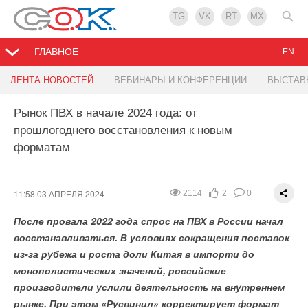
TG
VK
RT
MX
ГЛАВНОЕ
EN
Новак: российская генерация на основе ВИЭ
Кубань заняла первое место в РФ по количеству
Ученые обнаружили 67 новых соединений для
ЛЕНТА НОВОСТЕЙ
ВЕБИНАРЫ И КОНФЕРЕНЦИИ
ВЫСТАВ
станет конкурентоспособной с 2036 г.
солнечных электростанций у аграриев
солнечной и водородной энергетики
Рынок ПВХ в начале 2024 года: от
прошлогоднего восстановления к новым
11:58 03 АПРЕЛЯ 2024
11:57 03 АПРЕЛЯ 2024
11:57 03 АПРЕЛЯ 2024
1264
1249
1402
2
2
2
0
0
0
форматам
Ученые Уфимского университета науки и технологий
вместе с коллегами из Белорусского государственного
университета информатики и радиоэлектроники
11:58 03 АПРЕЛЯ 2024
2114
2
0
открыли 67 соединений галогенов, которые
После провала 2022 года спрос на ПВХ в России начал
в перспективе можно будет использовать в солнечной
восстанавливаться. В условиях сокращения поставок
и водородной энергетике.
из-за рубежа и роста доли Китая в импорти до
монополистических значений, российские
производители услили деятельность на внутреннем
рынке. При этом «Русвинил» корректирует формат