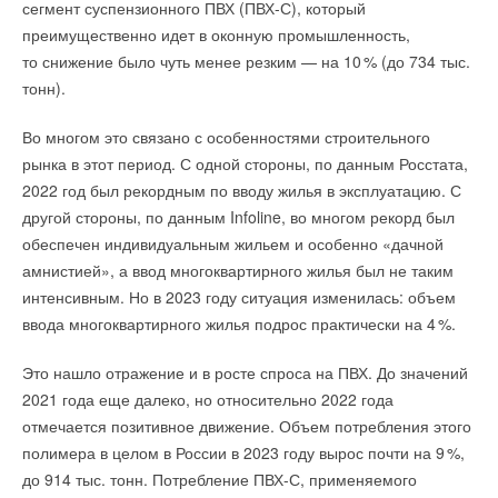
сегмент суспензионного ПВХ (ПВХ-С), который
и брома показали эффективность превращения солнечной
у агропредприятий снижается рентабельность, портится
преимущественно идет в оконную промышленность,
Вице-премьер отметил, что за 10 лет мощность введенных
энергии в энергию связей молекул водорода 2
2
%, то есть из
продукция, выходит из строя дорогостоящее оборудование.
то снижение было чуть менее резким — на 1
0
% (до 734 тыс.
объектов возобновляемой энергетики в России составила
100 ватт солнечной энергии вещества смогут получать 22
тонн).
6 ГВт, а к 2035 году ее планируется нарастить до 20 ГВт.
В России в период с 2021 по 2023 гг. установленная
ватта водородной. Максимально возможная в наши дни
мощность солнечных электростанций, построенных
эффективность составляет 3
0
%.
Во многом это связано с особенностями строительного
Источники ВИЭ есть в 58 регионах страны. При этом для
аграриями, увеличилась почти втрое — с 2,4 до 6,8 МВт.
рынка в этот период. С одной стороны, по данным Росстата,
ряда энергосистем — Ставрополья, Крыма, Ростовской
Ученые обнародовали базу обнаруженных веществ, чтобы их
Уточняется, что 31,
6
% СЭС возводят агрокомплексы.
2022 год был рекордным по вводу жилья в эксплуатацию. С
и Астраханской областей, Калмыкии — ВИЭ стало значимой
мог исследовать и применять в своих разработках любой
другой стороны, по данным Infoline, во многом рекорд был
составляющей общего баланса генерации.
Солнечные электростанции пользуются популярностью
желающий.
обеспечен индивидуальным жильем и особенно «дачной
среди рыбоводческих (в 15,
8
% случаев) и молочных (в 1
4
%
ИСТОЧНИК:
ТАСС
амнистией», а ввод многоквартирного жилья был не таким
ИСТОЧНИК:
E-PLUS.MEDIA
случаев) предприятий.
интенсивным. Но в 2023 году ситуация изменилась: объем
ввода многоквартирного жилья подрос практически на
4
%.
В компании отметили, что некоторые аграрии с помощью
Читайте по теме:
Читайте по теме:
солнечных модулей также запускают автономные поливные
Это нашло отражение и в росте спроса на ПВХ. До значений
→
помпы.
Учёные ЮУрГУ создали каскадную установку,
→
Учёные ЮУрГУ создали каскадную установку,
объединяющую солнечную и геотермальную энергию
2021 года еще далеко, но относительно 2022 года
объединяющую солнечную и геотермальную энергию
НОВОСТИ СОК 6 АВГУСТА 2026
отмечается позитивное движение. Объем потребления этого
НОВОСТИ СОК 6 АВГУСТА 2026
→
Ранее «Деловая газета. Юг» сообщала, что НИЦ
Для Арктики создали технологию защиты
→
Для Арктики создали технологию защиты
ветрогенераторов от аварий
полимера в целом в России в 2023 году вырос почти на
9
%,
«Курчатовский институт» собирается создать электронную
ветрогенераторов от аварий
НОВОСТИ СОК 6 АВГУСТА 2026
до 914 тыс. тонн. Потребление ПВХ-С, применяемого
НОВОСТИ СОК 6 АВГУСТА 2026
→
карту плодородных почв Краснодарского края. Глава региона
Тепловые насосы в связке с солнечной генерацией и
→
Гибридный тепловой насос PV/T с одним общим