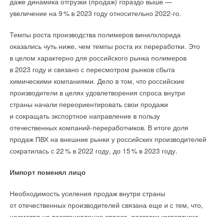
даже динамика отгрузки (продаж) гораздо выше —
ветроэлектростанции
НОВОСТИ СОК 23 ИЮЛЯ 2026
увеличение на
9
% в 2023 году относительно 2022-го.
Добавить комментарий
→
Ваше имя *
LONGi вновь установила мировой рекорд
эффективности тандемных солнечных элементов —
Темпы роста производства полимеров винилхлорида
35,5%
Ваше имя *
НОВОСТИ СОК 22 ИЮЛЯ 2026
оказались чуть ниже, чем темпы роста их переработки. Это
→
Германия подключила более 1 ГВт морской
Ваш E-mail *
в целом характерно для российского рынка полимеров
ветроэнергетики за полгода
НОВОСТИ СОК 22 ИЮЛЯ 2026
Ваш E-mail *
в 2023 году и связано с пересмотром рынков сбыта
химическими компаниями. Дело в том, что российские
Текст комментария
производители в целях удовлетворения спроса внутри
Текст комментария
страны начали переориентировать свои продажи
и сокращать экспортное направление в пользу
Уведомления отключены
отечественных компаний-переработчиков. В итоге доля
продаж ПВХ на внешние рынки у российских производителей
Комментарии
сократилась с 2
2
% в 2022 году, до 1
5
% в 2023 году.
В этой теме еще нет комментариев
Импорт поменял лицо
Необходимость усиления продаж внутри страны
Добавить комментарий
от отечественных производителей связана еще и с тем, что,
несмотря на восстановление спроса, поставки импортного
Ваше имя *