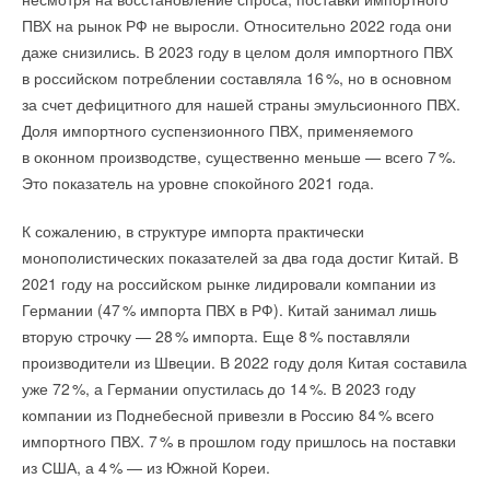
ПВХ на рынок РФ не выросли. Относительно 2022 года они
даже снизились. В 2023 году в целом доля импортного ПВХ
Ваш E-mail *
в российском потреблении составляла 1
6
%, но в основном
за счет дефицитного для нашей страны эмульсионного ПВХ.
Доля импортного суспензионного ПВХ, применяемого
Текст комментария
в оконном производстве, существенно меньше — всего
7
%.
Это показатель на уровне спокойного 2021 года.
К сожалению, в структуре импорта практически
монополистических показателей за два года достиг Китай. В
2021 году на российском рынке лидировали компании из
Германии (4
7
% импорта ПВХ в РФ). Китай занимал лишь
вторую строчку — 2
8
% импорта. Еще
8
% поставляли
производители из Швеции. В 2022 году доля Китая составила
уже 7
2
%, а Германии опустилась до 1
4
%. В 2023 году
компании из Поднебесной привезли в Россию 8
4
% всего
импортного ПВХ.
7
% в прошлом году пришлось на поставки
из США, а
4
% — из Южной Кореи.