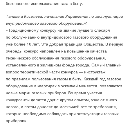
безопасного использования газа в быту.
давления комплектации четырех- и шестимодульных станций
Конструкция котла гарантирует высокий КПД и оптимальный
ICF покрывают более 90% всех возможных применений.
Татьяна Киселева, начальник Управления по эксплуатации
режим горения на любом виде топлива за счет качественной
Компактность, блочный принцип построения, наличие
внутридомового газового оборудования:
теплоизоляции, встроенного регулятора тяги, турбулентных
многофункциональных боковых портов и всего 2 сварных
«Традиционному конкурсу на звание лучшего слесаря
пластин топки и дымовых каналов. Способность котла
шва для подключения к холодильной системе позволяют
по обслуживанию внутридомового газового оборудования
использовать различные виды топлива обеспечивает
снизить трудозатраты и время инсталляции станций до 80%.
уже более 10 лет. Эта добрая традиция Общества. В первую
гибкость снабжения и независимость от внешних условий.
Экономическая эффективность применения ICF выше до
очередь, конкурс направлен на повышение качества
20% по сравнению с традиционными клапанными сборками.
При отоплении на дровах/угле в систему отопления следует
технического обслуживания газового оборудования,
включать теплонакопитель, обеспечивающий защиту от
установленного в жилищном фонде города. Самый главный
«В первом полугодии 2014 года российское подразделение
перегрева, увеличивающий КПД прибор и срока службы, а
вопрос теоретической части конкурса — инструктаж
промышленного холода показало рост продаж по станциям
также экономию топлива. Кроме
по правилам пользования газом в быту. Каждый год газовое
ICF более чем на 70%. Это говорит о востребованности
того, подключение теплонакопителя с функцией ГВС
оборудование в квартирах москвичей меняется, появляются
инновационной продукции на российском рынке и о высоком
позволяет использовать YPV-45 Primo для выработки горячей
новые марки газовых приборов. Во время участия
потенциале ее применения, - отмечает Евгений Сухов, канд.
воды.
конкурсанты делятся друг с другом опытом, узнают много
техн. наук, руководитель направления «Промышленный
нового, и потом доносят до москвичей все те требования,
холод» компании «
Данфосс
».
которые необходимо соблюдать при эксплуатации газовых
приборов».
Читайте по теме: