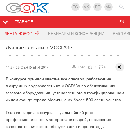
TG
VK
RT
MX
ГЛАВНОЕ
EN
Управление холодильной системой обеспечат
Эван представил новинку сезона 2014 -
ЛЕНТА НОВОСТЕЙ
ВЕБИНАРЫ И КОНФЕРЕНЦИИ
ВЫСТАВ
клапанные станции ICF Flexline
комбинированный котел
Лучшие слесари в МОСГАЗе
11:16 29 СЕНТЯБРЯ 2014
11:10 29 СЕНТЯБРЯ 2014
1854
1824
0
0
0
0
Инновационное решение для управления промышленными
В ассортименте
ЭВАН
появился новый отопительный котел
11:34 29 СЕНТЯБРЯ 2014
1748
0
0
холодильными системами разработано инженерами
комбинированного типа. YPV-45 Primo может работать на
В конкурсе приняли участие все слесари, работающие
компании «
различных видах топлива:
Данфосс
». Применение комбинированных
в окружных подразделениях МОСГАЗа по обслуживанию
клапанных станций ICF FlexlineTM позволяет заменить ряд
Твердое топливо – дрова, уголь, брикеты
газового оборудования, установленного в газифицированном
традиционных механических и электромеханических
Пеллеты
жилом фонде города Москвы, а их более 500 специалистов.
компонентов, обеспечивая преимущества, как при
Природный и сжиженный газ
проектировании систем, так и при их установке,
Дизельное и биодизельное топливо
Главная задача конкурса — дальнейший рост
Отработанное масло
эксплуатации и обслуживании.
профессионального мастерства слесарей, повышение
качества технического обслуживания и пропаганды
КПД на дровах/угле – более 80 %.
Разработанные для хладагентов низкого и высокого