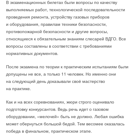
В экзаменационных билетах были вопросы по качеству
НОВОСТИ СОК 22 ДЕКАБРЯ 2021
выполняемых работ, технологической последовательности
проведения ремонта, устройству газовых приборов
Уведомления отключены
и оборудования, правилам техники безопасности,
противопожарной безопасности и другие вопросы,
Комментарии
относящиеся к обязательным знаниям слесарей ВДГО. Все
Уведомления отключены
вопросы составлены в соответствии с требованиями
В этой теме еще нет комментариев
нормативных документов.
Комментарии
После экзамена по теории к практическим испытаниям были
В этой теме еще нет комментариев
Добавить комментарий
допущены не все, а только 11 человек. Но именно они
на следующий день доказывали своё мастерство
Ваше имя *
на практике.
Добавить комментарий
Ваше имя *
Ваш E-mail *
Как и на всех соревнованиях, жюри строго оценивало
подготовку конкурсантов. Ведь речь идет о газовом
оборудовании, «мелочей» быть не должно. Любая ошибка
Ваш E-mail *
может обернуться большой бедой. Тем весомее оказалась
Текст комментария
победа в финальном, практическом этапе.