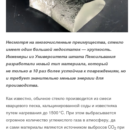
С 14 по 30 июля
в коттеджном поселке «Грин Лаундж»
пройдет
выставка загородной жизни Open Village
,
на которой Группа компаний «Терморос» (
ГК «Терморос»
)
представит инженерные системы от ведущих российских
Несмотря на многочисленные преимущества, стекло
и зарубежных брендов.
имеет один большой недостаток — хрупкость.
«ВиндДрайвИнжиниринг» победил в Конкурсе
Выставка Open Village — необычный формат мероприятия,
Инженеры из Университета штата Пенсильвания
инновационных проектов, проводимом при поддержке ОАО
представляющий собой огромную территорию, на которой
разработали новый тип материала, который
«Российские железные дороги». На нем компания
расположено более 40 реальных жилых домовладений,
не только в 10 раз более устойчив к повреждениям, но
представила проект гибридной ветро-солнечной
большинство из них готово под ключ — с ремонтом,
и требует значительно меньше энергии для
электростанции для обеспечения электроснабжения
меблировкой и ландшафтным дизайном. В некоторых домах
производства.
объектов железнодорожного транспорта.
уже живут семьи.
Как известно, обычное стекло производится из смеси
Она может работать практически круглые сутки за счёт
Посетителей ждёт многообразие строительных технологий,
кварцевого песка, кальцинированной соды и известняка
комбинации ветроустановки, солнечных модулей
архитектурных стилей, дизайна интерьеров, стендов
путем нагревания до 150
0
°C. При этом выбрасывается
и аккумуляторных батарей. Такая установка может
со стройматериалами и оборудованием. А еще регулярные
огромное количество углекислого газа в атмосферу, да
использоваться для энергообеспечения объектов, где
экскурсии по выставке, мастер-классы, лекции, а также
и сами материалы являются источником выбросов CO
при
затруднено подключение к электросети — отдаленных
2
розыгрыш полезных подарков для дома и главного