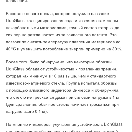
плавлении.
станций или железнодорожных переездов. В установке,
денежного приза.
разработанной ульяновскими инженерами, сочетаются
В составе нового стекла, которое получило название
ветрогенераторы нового класса, эффективно работающие
На стенде Группы компаний «Терморос» будет представлен
LionGlass, кальцинированная сода и известняк заменены
при низких скоростях ветра, а также гибкие солнечные
широкий ассортимент современного и высокотехнологичного
некарбонатными материалами, точный состав которых до
модули, не требующие громоздких ветроустойчивых
инженерного оборудования от ведущих российских,
сих пор не разглашается из-за заявленного патента. Это
конструкций при их монтаже на крыше. Суммарная
европейских и азиатских брендов: Gekon, FAR, Kromwell,
позволило снизить температуру плавления материалов до
мощность составит до 10 кВт.
BAXI и De Dietrich. Вы сможете наглядно все изучить
4
0
°C и уменьшить потребление энергии примерно на 3
0
%.
и получить исчерпывающие ответы на вопросы.
К декабрю 2023 года специалисты «ВиндДрайвИнжиниринг»
Более того, было обнаружено, что некоторые образцы
изготовят и смонтируют гибридные установки на крышах двух
ГК «Терморос» приглашает всех, кто задумался о
LionGlass обладают устойчивостью к появлению трещин,
вокзалов Куйбышевской железной дороги — в Самаре
строительстве загородного дома, его ремонте,
которая как минимум в 10 раз выше, чем у стандартного
и Ульяновске.
перепланировке и обустройстве посетить данное
известково-натриевого стекла. Группа испытала образцы
мероприятие.
с помощью алмазного индентора Виккерса и обнаружила,
ООО «ВиндДрайвИнжиниринг» — стартап, созданный
что стекло не трескается даже при силовой нагрузке в 1 кг
ульяновским наноцентром ULNANOTECH. Компания
Приобрести билеты можно на официальном сайте выставки
(для сравнения, обычное стекло начинает трескаться при
занимается коммерциализацией научных исследований
по ссылке:
https://openvillage.ru/vystavka/kupit-bilet/
нагрузке всего 0,1 кг).
в сфере микрогенерации и разработкой автономных
гибридных энергосистем (АГЭС) на базе возобновляемых
Место проведения: Московская область, Истринский район,
По мнению инженеров, улучшенная устойчивость LionGlass
источников энергии (ВИЭ).
коттеджный посёлок «Грин Лаундж», 58 км от МКАД,
к повреждениям обусловлена ​особым дизайном атомной