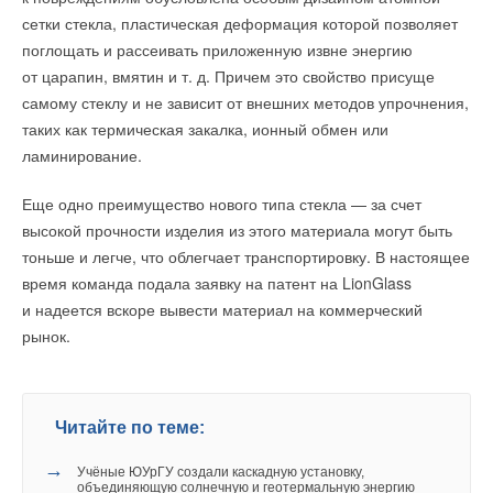
Волоколамское и Новорижское шоссе.
сетки стекла, пластическая деформация которой позволяет
Организатор конкурса на территории Ульяновской области —
поглощать и рассеивать приложенную извне энергию
АНО «Агентство инновационного развития Ульяновской
от царапин, вмятин и т. д. Причем это свойство присуще
области».
самому стеклу и не зависит от внешних методов упрочнения,
ИСТОЧНИК:
AKITRF.RU
таких как термическая закалка, ионный обмен или
ламинирование.
Читайте по теме:
Читайте по теме:
→
Еще одно преимущество нового типа стекла — за счет
ГК «Терморос» усиливает позиции на рынке Казахстана
НОВОСТИ СОК 27 СЕНТЯБРЯ 2024
высокой прочности изделия из этого материала могут быть
→
→
Инженерное Пятиборье ГК «Терморос» в Новосибирске
В Забайкалье запустили крупнейшую в России
НОВОСТИ СОК 1 АВГУСТА 2024
тоньше и легче, что облегчает транспортировку. В настоящее
Абагайтуйскую СЭС
→
НОВОСТИ СОК 7 АВГУСТА 2026
Терморос Grand Meeting 2024
время команда подала заявку на патент на LionGlass
→
НОВОСТИ СОК 24 ИЮЛЯ 2024
Учёные ЮУрГУ создали каскадную установку,
→
объединяющую солнечную и геотермальную энергию
и надеется вскоре вывести материал на коммерческий
«Терморос» подписал договор о создании Консорциума
НОВОСТИ СОК 6 АВГУСТА 2026
НОВОСТИ СОК 1 НОЯБРЯ 2023
рынок.
→
→
Для Арктики создали технологию защиты
«Многоборье Терморос» в Ленинградской области
ветрогенераторов от аварий
НОВОСТИ СОК 1 СЕНТЯБРЯ 2023
НОВОСТИ СОК 6 АВГУСТА 2026
→
«ТЕРМОРОС MEETING» в Ленобласти
→
Тепловые насосы в связке с солнечной генерацией и
НОВОСТИ СОК 21 ИЮЛЯ 2023
накопителем снижают потребление на 60%
→
«Терморос»: путь к успеху длиною в 28 лет
НОВОСТИ СОК 4 АВГУСТА 2026
Читайте по теме:
НОВОСТИ СОК 17 ИЮЛЯ 2023
→
США запретили использование иностранных
→
Новинка Gekon: термостатическая головка M30x1,5
инверторов
→
НОВОСТИ СОК 13 ИЮЛЯ 2023
Учёные ЮУрГУ создали каскадную установку,
НОВОСТИ СОК 31 ИЮЛЯ 2026
→
объединяющую солнечную и геотермальную энергию
«Терморос» на BAXI Expo в Екатеринбурге