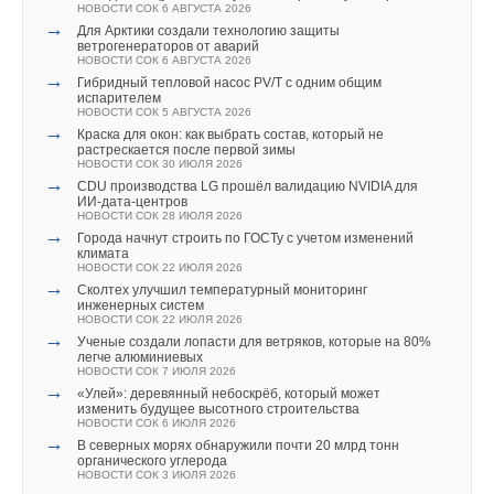
→
Уже через месяц в России можно будет устанавливать
НОВОСТИ СОК 6 АВГУСТА 2026
НОВОСТИ СОК 7 ИЮЛЯ 2023
солнечные панели в МКД
→
→
Для Арктики создали технологию защиты
НОВОСТИ СОК 30 ИЮЛЯ 2026
Электрические котлы E.C.A. на складе «Терморос»
ветрогенераторов от аварий
→
НОВОСТИ СОК 6 ИЮЛЯ 2023
ВИЭ обойдут уголь по выработке электроэнергии в
НОВОСТИ СОК 6 АВГУСТА 2026
текущем году
→
Гибридный тепловой насос PV/T с одним общим
НОВОСТИ СОК 27 ИЮЛЯ 2026
испарителем
→
Китай опубликовал план развития сектора ВИЭ на
НОВОСТИ СОК 5 АВГУСТА 2026
период 2026-2030 гг.
→
Краска для окон: как выбрать состав, который не
НОВОСТИ СОК 24 ИЮЛЯ 2026
растрескается после первой зимы
→
В Дагестане ввели вторую очередь крупнейшей в России
НОВОСТИ СОК 30 ИЮЛЯ 2026
ветроэлектростанции
→
CDU производства LG прошёл валидацию NVIDIA для
Уведомления отключены
НОВОСТИ СОК 23 ИЮЛЯ 2026
ИИ-дата-центров
→
LONGi вновь установила мировой рекорд
НОВОСТИ СОК 28 ИЮЛЯ 2026
эффективности тандемных солнечных элементов —
Комментарии
→
Города начнут строить по ГОСТу с учетом изменений
35,5%
климата
НОВОСТИ СОК 22 ИЮЛЯ 2026
НОВОСТИ СОК 22 ИЮЛЯ 2026
В этой теме еще нет комментариев
→
Сколтех улучшил температурный мониторинг
инженерных систем
НОВОСТИ СОК 22 ИЮЛЯ 2026
→
Ученые создали лопасти для ветряков, которые на 80%
Добавить комментарий
легче алюминиевых
НОВОСТИ СОК 7 ИЮЛЯ 2026
→
«Улей»: деревянный небоскрёб, который может
Уведомления отключены
Ваше имя *
изменить будущее высотного строительства
НОВОСТИ СОК 6 ИЮЛЯ 2026
Комментарии
→
В северных морях обнаружили почти 20 млрд тонн
органического углерода
Ваш E-mail *
НОВОСТИ СОК 3 ИЮЛЯ 2026
В этой теме еще нет комментариев