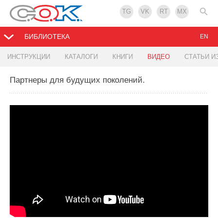
TG
VK
RT
MX
БИБЛИОТЕКА
EN
ИНСТРУКЦИИ
КАТАЛОГИ
КНИГИ
ВИДЕО
СТАТЬИ И
Партнеры для будущих поколений.