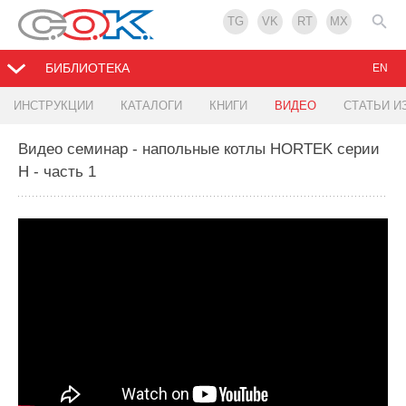
TG
VK
RT
MX
БИБЛИОТЕКА
EN
ИНСТРУКЦИИ
КАТАЛОГИ
КНИГИ
ВИДЕО
СТАТЬИ И
Видео семинар - напольные котлы HORTEK серии
H - часть 1