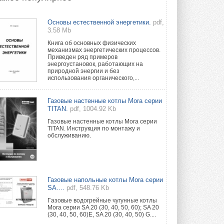
Новый фирменный магазин
Основы естественной энергетики.
pdf,
Midea открылся в Сургуте
3.58 Mb
Компания «Даичи» совместно с
партнером «Энердрим» открыла новый
Книга об основных физических
фирменный магазин Midea в Сургуте ...
механизмах энергетических процессов.
29 ИЮЛЯ 2026
Приведен ряд примеров
энергоустановок, работающих на
природной энергии и без
Токио — лидер по
использования органического,...
интенсивности использования
кондиционеров
Данные получены в ходе очередного
Газовые настенные котлы Mora серии
опроса Daikin о восприятии жары ...
TITAN.
pdf, 1004.92 Kb
28 ИЮЛЯ 2026
Газовые настенные котлы Mora серии
TITAN. Инструкция по монтажу и
CDU производства LG прошёл
обслуживанию.
валидацию NVIDIA для ИИ-дата-
центров
Компания становится официальным
партнёром NVIDIA по системам ...
28 ИЮЛЯ 2026
Газовые напольные котлы Mora серии
SA....
pdf, 548.76 Kb
В Великобритании предлагают
сделать кондиционирование
Гaзовые водогрeйные чугунные котлы
обязательным для новостроек
Mora серии SA 20 (30, 40, 50, 60); SA 20
(30, 40, 50, 60)E, SA 20 (30, 40, 50) G....
Либеральные демократы внесли