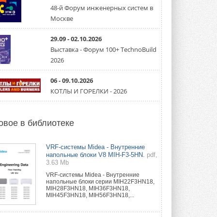
направление систем
охлаждения для ЦОД
48-й Форум инженерных систем в
Mitsubishi Electric создаёт в США новую
Москве
компанию MEHITS US Inc. ...
31 ИЮЛЯ 2026
29.09 - 02.10.2026
Выставка - Форум 100+ TechnoBuild
США запретили использование
иностранных инверторов
2026
28 июля 2026 года Федеральная
комиссия по связи США (FCC) обновила
свой специальный перечень Covered ...
06 - 09.10.2026
31 ИЮЛЯ 2026
КОТЛЫ И ГОРЕЛКИ - 2026
Уже через месяц в России
можно будет устанавливать
солнечные панели в МКД
овое в библиотеке
С 1 сентября снимается запрет на
микрогенерацию в многоквартирных ...
30 ИЮЛЯ 2026
VRF-системы Midea - Внутренние
напольные блоки V8 MIH-F3-5HN.
pdf,
3.63 Mb
Канальные вентиляторы с ЕС-
двигателями Sysimple TRS EC
VRF-системы Midea - Внутренние
Poti
напольные блоки серии MIH22F3HN18,
Новинка от Системэйр —
MIH28F3HN18, MIH36F3HN18,
прямоугольный канальный ...
MIH45F3HN18, MIH56F3HN18,...
30 ИЮЛЯ 2026