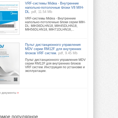
Краска для окон: как выбрать
VRF-системы Midea - Внутренние
состав, который не
напольно-потолочные блоки V8 MIH-
растрескается после первой
DL.
pdf, 11.54 Mb
зимы
VRF-системы Midea - Внутренние
Частые вопросы о краске для окон ...
напольно-потолочные блоки серии MIH-
30 ИЮЛЯ 2026
DL: MIH36DLHN18, MIH45DLHN18,
MIH56DLHN18, MIH71DLHN18,...
СИЭНПИ РУС представила
новую серию консольных
насосов NM
Пульт дистанционного управления
Усовершенствованная гидравлика
MDV серии RM12F для внутренних
помогает снизить энергопотребление ...
блоков VRF систем.
pdf, 9.45 Mb
30 ИЮЛЯ 2026
Пульт дистанционного управления MDV
серии RM12F для внутренних блоков
Группа «Теплолюкс» открыла
VRF систем. Инструкция по установке и
новую производственную
эксплуатации.
площадку
Открытие нового завода состоялось
сегодня в Мытищах ...
29 ИЮЛЯ 2026
е документы
»
Stiebel Eltron — спонсирует
международные соревнования
25 спортсменов, выступающих в
прыжках с трамплина и лыжном
двоеборье на международных ...
амое популярное
29 ИЮЛЯ 2026