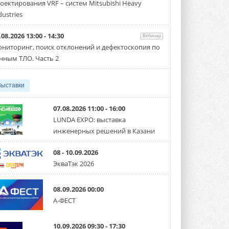
оектирования VRF – систем Mitsubishi Heavy
производительностью от 22,4 до 56 кВт.
Суммарная длина трубопроводов ...
dustries
3 АВГУСТА 2026
.08.2026 13:00 - 14:30
Вебинар
«СиСофт Девелопмент» подвел
ниторинг, поиск отклонений и дефектоскопия по
итоги конкурса студенческих
проектов «ТИМ-лидеры 2026»
нным ТЛО. Часть 2
Новый сезон конкурса «ТИМ-лидеры»
стартует уже в сентябре 2026 года ...
3 АВГУСТА 2026
Выставки
«Русклимат» укрепляет
партнёрство за Уралом
07.08.2026 11:00 - 16:00
Президент Омского землячества в
LUNDA EXPO: выставка
Москве Михаил Тимошенко посетил
инженерных решений в Казани
Омск с трёхдневным рабочим визитом ...
31 ИЮЛЯ 2026
08 - 10.09.2026
Carrier модернизирует
ЭкваТэк 2026
флагманский чиллер AquaEdge
19XR
Чиллер получил новую версию,
08.09.2026 00:00
работающую на хладагенте R1234ze ...
А-ФЕСТ
31 ИЮЛЯ 2026
Mitsubishi расширяет
10.09.2026 09:30 - 17:30