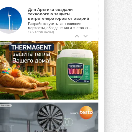
Для Арктики создали
технологию защиты
ветрогенераторов от аварий
Разработка учитывает влияние
мерзлоты, обледенения и снеговых ...
14 ЧАСОВ НАЗАД
Гибридный тепловой насос PV/T
Реклама
с одним общим испарителем
Исследователи предложили
конструкцию двухисточникового ...
ВЧЕРА
21-й ежегодный форум
«ЦОД-2026»
Мероприятие пройдет 2-3 сентября в
отеле Radisson Slavyanskaya. Форум
посетит более двух тысяч участников ...
ВЧЕРА
Реклама
Китайская Shenling представила
линейку тепловых насосов
«воздух-вода» на R290
Серия ThermaX R290 All-In-One
включает три модели ...