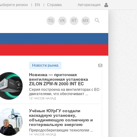
ыберите регион
EN
Справка
Авторизация
TG
VK
RT
MX
EN
Новости рынка
Новинка — приточная
вентиляционная установка
ZILON ZPW-N 2000 INT EC
Серия построена на вентиляторах с EC-
двигателями, что обеспечивает ...
12 ЧАСОВ НАЗАД
Учёные ЮУрГУ создали
каскадную установку,
объединяющую солнечную и
геотермальную энергию
Природосберегающие технологии ...
14 ЧАСОВ НАЗАД