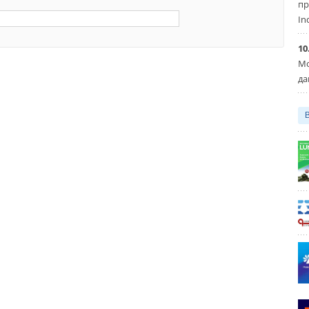
пр
In
10
Мо
да