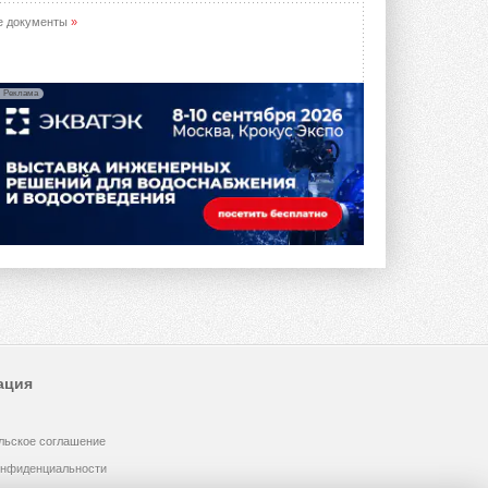
предложение оснащать все новые ...
1
28 ИЮЛЯ 2026
е документы
»
В Подмосковье запустят
производство холодильной
техники и теплообменного
Реклама
оборудования
Проект реализует компания «ВЕЗА» ...
28 ИЮЛЯ 2026
Ридан объявил о старте продаж
автоматического
балансировочного клапана
Клапан APT‑R3 производится на заводе
в Лешково (Московская область) ...
27 ИЮЛЯ 2026
Шумоглушители собственного
производства от компании
TURKOV
Новая линейка пластинчатых
ация
прямоугольных шумоглушителей ...
27 ИЮЛЯ 2026
льское соглашение
Aquatherm Almaty 2026:
ключевая платформа для
онфиденциальности
развития инженерных систем