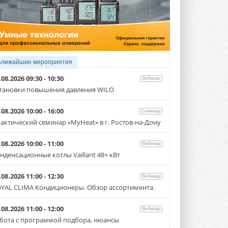
4 АВГУСТА 2026
Тепловые насосы в связке с
солнечной генерацией и
накопителем снижают
потребление на 60%
Исследователи из Италии установили ...
Ближайшие мероприятия
4 АВГУСТА 2026
.08.2026 09:30 - 10:30
Вебинар
«РУСКЛИМАТ Fest 2026» в Уфе
тановки повышения давления WILO
собрал свыше 700 профи
климатической отрасли
.08.2026 10:00 - 16:00
Семинар
Организатором выступил торгово-
производственный холдинг ...
актический семинар «MyHeat» в г. Ростов-на-Дону
3 АВГУСТА 2026
.08.2026 10:00 - 11:00
Вебинар
«Датарк» испытал модульный
нденсационные котлы Vaillant 48+ кВт
ЦОД с плотностью 54 кВт на
стойку
Испытания прошли на собственной
.08.2026 11:00 - 12:30
Вебинар
производственной площадке и были ...
YAL CLIMA Кондиционеры. Обзор ассортимента.
3 АВГУСТА 2026
Samsung выпускает VRF-
.08.2026 11:00 - 12:00
Вебинар
систему DVM на R32
бота с программой подбора, нюансы
Линейка включает семь типоразмеров