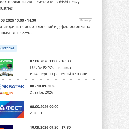
оектирования VRF – систем Mitsubishi Heavy
производительностью от 22,4 до 56 кВт.
Суммарная длина трубопроводов ...
dustries
3 АВГУСТА 2026
.08.2026 13:00 - 14:30
Вебинар
«СиСофт Девелопмент» подвел
ниторинг, поиск отклонений и дефектоскопия по
итоги конкурса студенческих
проектов «ТИМ-лидеры 2026»
нным ТЛО. Часть 2
Новый сезон конкурса «ТИМ-лидеры»
стартует уже в сентябре 2026 года ...
3 АВГУСТА 2026
Выставки
«Русклимат» укрепляет
партнёрство за Уралом
07.08.2026 11:00 - 16:00
Президент Омского землячества в
LUNDA EXPO: выставка
Москве Михаил Тимошенко посетил
инженерных решений в Казани
Омск с трёхдневным рабочим визитом ...
31 ИЮЛЯ 2026
08 - 10.09.2026
Carrier модернизирует
ЭкваТэк 2026
флагманский чиллер AquaEdge
19XR
Чиллер получил новую версию,
08.09.2026 00:00
работающую на хладагенте R1234ze ...
А-ФЕСТ
31 ИЮЛЯ 2026
Mitsubishi расширяет
10.09.2026 09:30 - 17:30