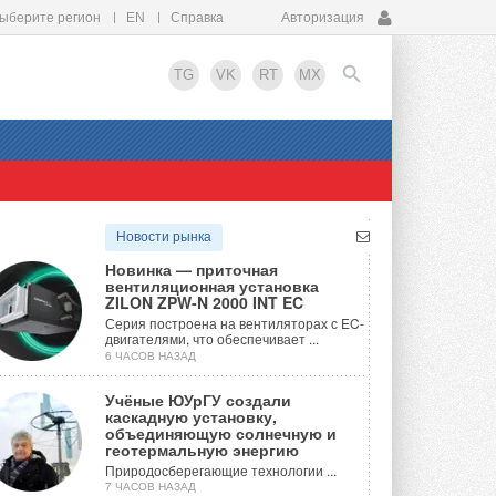
ыберите регион
EN
Справка
Авторизация
TG
VK
RT
MX
EN
Новости рынка
Новинка — приточная
вентиляционная установка
ZILON ZPW-N 2000 INT EC
Серия построена на вентиляторах с EC-
двигателями, что обеспечивает ...
6 ЧАСОВ НАЗАД
Учёные ЮУрГУ создали
каскадную установку,
объединяющую солнечную и
геотермальную энергию
Природосберегающие технологии ...
7 ЧАСОВ НАЗАД