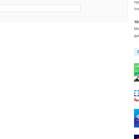
пр
In
10
Мо
да