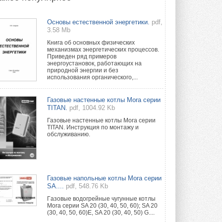
Новый фирменный магазин
Основы естественной энергетики.
pdf,
Midea открылся в Сургуте
3.58 Mb
Компания «Даичи» совместно с
партнером «Энердрим» открыла новый
Книга об основных физических
фирменный магазин Midea в Сургуте ...
механизмах энергетических процессов.
29 ИЮЛЯ 2026
Приведен ряд примеров
энергоустановок, работающих на
природной энергии и без
Токио — лидер по
использования органического,...
интенсивности использования
кондиционеров
Данные получены в ходе очередного
Газовые настенные котлы Mora серии
опроса Daikin о восприятии жары ...
TITAN.
pdf, 1004.92 Kb
28 ИЮЛЯ 2026
Газовые настенные котлы Mora серии
TITAN. Инструкция по монтажу и
CDU производства LG прошёл
обслуживанию.
валидацию NVIDIA для ИИ-дата-
центров
Компания становится официальным
партнёром NVIDIA по системам ...
28 ИЮЛЯ 2026
Газовые напольные котлы Mora серии
SA....
pdf, 548.76 Kb
В Великобритании предлагают
сделать кондиционирование
Гaзовые водогрeйные чугунные котлы
обязательным для новостроек
Mora серии SA 20 (30, 40, 50, 60); SA 20
(30, 40, 50, 60)E, SA 20 (30, 40, 50) G....
Либеральные демократы внесли