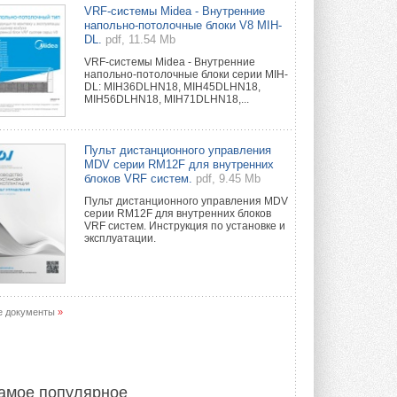
Краска для окон: как выбрать
VRF-системы Midea - Внутренние
состав, который не
напольно-потолочные блоки V8 MIH-
растрескается после первой
DL.
pdf, 11.54 Mb
зимы
VRF-системы Midea - Внутренние
Частые вопросы о краске для окон ...
напольно-потолочные блоки серии MIH-
30 ИЮЛЯ 2026
DL: MIH36DLHN18, MIH45DLHN18,
MIH56DLHN18, MIH71DLHN18,...
СИЭНПИ РУС представила
новую серию консольных
насосов NM
Пульт дистанционного управления
Усовершенствованная гидравлика
MDV серии RM12F для внутренних
помогает снизить энергопотребление ...
блоков VRF систем.
pdf, 9.45 Mb
30 ИЮЛЯ 2026
Пульт дистанционного управления MDV
серии RM12F для внутренних блоков
Группа «Теплолюкс» открыла
VRF систем. Инструкция по установке и
новую производственную
эксплуатации.
площадку
Открытие нового завода состоялось
сегодня в Мытищах ...
29 ИЮЛЯ 2026
е документы
»
Stiebel Eltron — спонсирует
международные соревнования
25 спортсменов, выступающих в
прыжках с трамплина и лыжном
двоеборье на международных ...
амое популярное
29 ИЮЛЯ 2026