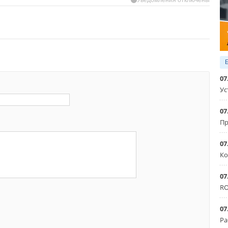
07
Ус
07
Пр
07
Ко
07
RO
07
Ра