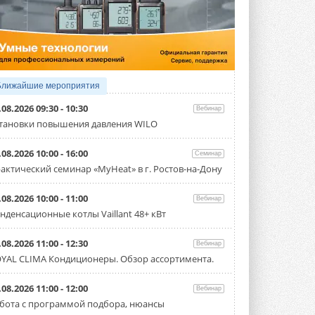
4 АВГУСТА 2026
Тепловые насосы в связке с
солнечной генерацией и
накопителем снижают
потребление на 60%
Исследователи из Италии установили ...
Ближайшие мероприятия
4 АВГУСТА 2026
.08.2026 09:30 - 10:30
Вебинар
«РУСКЛИМАТ Fest 2026» в Уфе
тановки повышения давления WILO
собрал свыше 700 профи
климатической отрасли
.08.2026 10:00 - 16:00
Семинар
Организатором выступил торгово-
производственный холдинг ...
актический семинар «MyHeat» в г. Ростов-на-Дону
3 АВГУСТА 2026
.08.2026 10:00 - 11:00
Вебинар
«Датарк» испытал модульный
нденсационные котлы Vaillant 48+ кВт
ЦОД с плотностью 54 кВт на
стойку
Испытания прошли на собственной
.08.2026 11:00 - 12:30
Вебинар
производственной площадке и были ...
YAL CLIMA Кондиционеры. Обзор ассортимента.
3 АВГУСТА 2026
Samsung выпускает VRF-
.08.2026 11:00 - 12:00
Вебинар
систему DVM на R32
бота с программой подбора, нюансы
Линейка включает семь типоразмеров