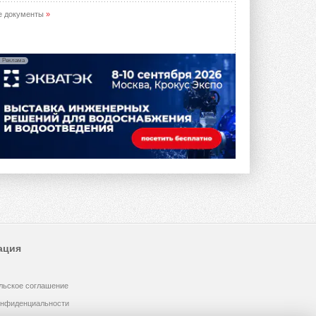
предложение оснащать все новые ...
1
28 ИЮЛЯ 2026
е документы
»
В Подмосковье запустят
производство холодильной
техники и теплообменного
Реклама
оборудования
Проект реализует компания «ВЕЗА» ...
28 ИЮЛЯ 2026
Ридан объявил о старте продаж
автоматического
балансировочного клапана
Клапан APT‑R3 производится на заводе
в Лешково (Московская область) ...
27 ИЮЛЯ 2026
Шумоглушители собственного
производства от компании
TURKOV
Новая линейка пластинчатых
ация
прямоугольных шумоглушителей ...
27 ИЮЛЯ 2026
льское соглашение
Aquatherm Almaty 2026:
ключевая платформа для
онфиденциальности
развития инженерных систем