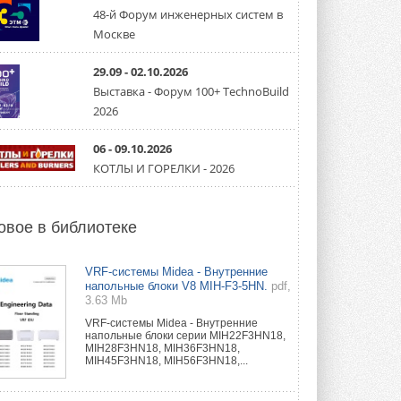
направление систем
охлаждения для ЦОД
48-й Форум инженерных систем в
Mitsubishi Electric создаёт в США новую
Москве
компанию MEHITS US Inc. ...
31 ИЮЛЯ 2026
29.09 - 02.10.2026
Выставка - Форум 100+ TechnoBuild
США запретили использование
иностранных инверторов
2026
28 июля 2026 года Федеральная
комиссия по связи США (FCC) обновила
свой специальный перечень Covered ...
06 - 09.10.2026
31 ИЮЛЯ 2026
КОТЛЫ И ГОРЕЛКИ - 2026
Уже через месяц в России
можно будет устанавливать
солнечные панели в МКД
овое в библиотеке
С 1 сентября снимается запрет на
микрогенерацию в многоквартирных ...
30 ИЮЛЯ 2026
VRF-системы Midea - Внутренние
напольные блоки V8 MIH-F3-5HN.
pdf,
3.63 Mb
Канальные вентиляторы с ЕС-
двигателями Sysimple TRS EC
VRF-системы Midea - Внутренние
Poti
напольные блоки серии MIH22F3HN18,
Новинка от Системэйр —
MIH28F3HN18, MIH36F3HN18,
прямоугольный канальный ...
MIH45F3HN18, MIH56F3HN18,...
30 ИЮЛЯ 2026