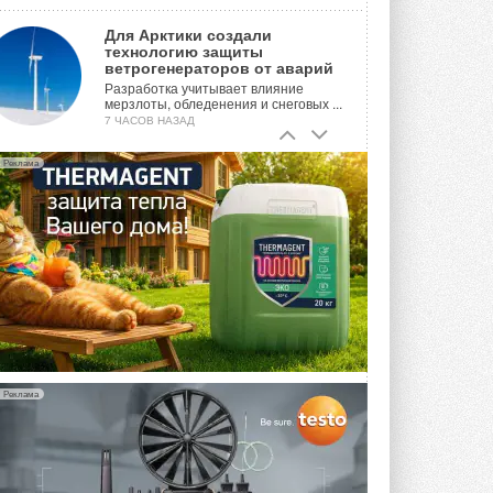
Для Арктики создали
технологию защиты
ветрогенераторов от аварий
Разработка учитывает влияние
мерзлоты, обледенения и снеговых ...
7 ЧАСОВ НАЗАД
Гибридный тепловой насос PV/T
Реклама
с одним общим испарителем
Исследователи предложили
конструкцию двухисточникового ...
ВЧЕРА
21-й ежегодный форум
«ЦОД-2026»
Мероприятие пройдет 2-3 сентября в
отеле Radisson Slavyanskaya. Форум
посетит более двух тысяч участников ...
ВЧЕРА
Реклама
Китайская Shenling представила
линейку тепловых насосов
«воздух-вода» на R290
Серия ThermaX R290 All-In-One
включает три модели ...