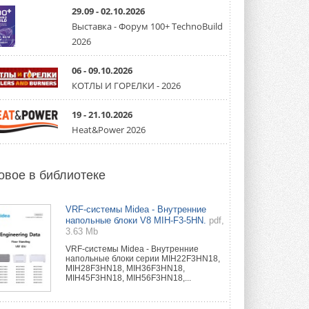
направление систем
охлаждения для ЦОД
29.09 - 02.10.2026
Mitsubishi Electric создаёт в США новую
Выставка - Форум 100+ TechnoBuild
компанию MEHITS US Inc. ...
2026
31 ИЮЛЯ 2026
06 - 09.10.2026
США запретили использование
иностранных инверторов
КОТЛЫ И ГОРЕЛКИ - 2026
28 июля 2026 года Федеральная
комиссия по связи США (FCC) обновила
свой специальный перечень Covered ...
19 - 21.10.2026
31 ИЮЛЯ 2026
Heat&Power 2026
Уже через месяц в России
можно будет устанавливать
солнечные панели в МКД
овое в библиотеке
С 1 сентября снимается запрет на
микрогенерацию в многоквартирных ...
30 ИЮЛЯ 2026
VRF-системы Midea - Внутренние
напольные блоки V8 MIH-F3-5HN.
pdf,
3.63 Mb
Канальные вентиляторы с ЕС-
двигателями Sysimple TRS EC
VRF-системы Midea - Внутренние
Poti
напольные блоки серии MIH22F3HN18,
Новинка от Системэйр —
MIH28F3HN18, MIH36F3HN18,
прямоугольный канальный ...
MIH45F3HN18, MIH56F3HN18,...
30 ИЮЛЯ 2026