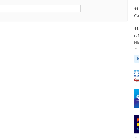
11
Си
11
г.
HE