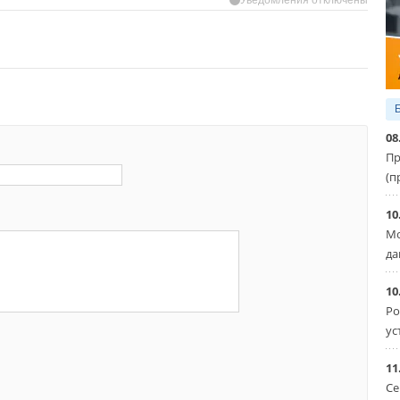
08
Пр
(п
10
Мо
да
10
Ро
ус
11
Се