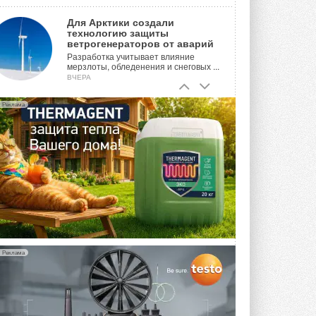
Для Арктики создали
технологию защиты
ветрогенераторов от аварий
Разработка учитывает влияние
мерзлоты, обледенения и снеговых ...
ВЧЕРА
Гибридный тепловой насос PV/T
Реклама
с одним общим испарителем
Исследователи предложили
конструкцию двухисточникового ...
ВЧЕРА
21-й ежегодный форум
«ЦОД-2026»
Мероприятие пройдет 2-3 сентября в
отеле Radisson Slavyanskaya. Форум
посетит более двух тысяч участников ...
5 АВГУСТА 2026
Реклама
Китайская Shenling представила
линейку тепловых насосов
«воздух-вода» на R290
Серия ThermaX R290 All-In-One
включает три модели ...