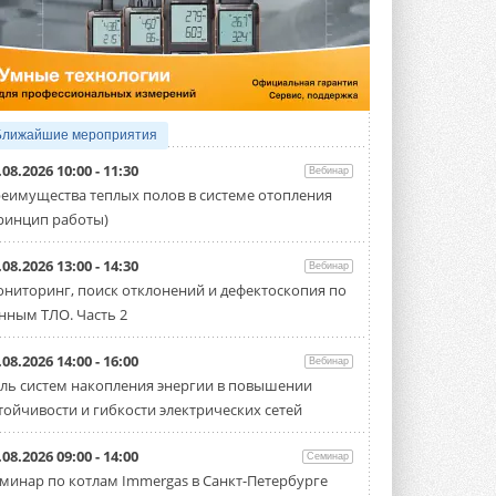
4 АВГУСТА 2026
Тепловые насосы в связке с
солнечной генерацией и
накопителем снижают
потребление на 60%
Исследователи из Италии установили ...
Ближайшие мероприятия
4 АВГУСТА 2026
.08.2026 10:00 - 11:30
Вебинар
«РУСКЛИМАТ Fest 2026» в Уфе
еимущества теплых полов в системе отопления
собрал свыше 700 профи
ринцип работы)
климатической отрасли
Организатором выступил торгово-
производственный холдинг ...
.08.2026 13:00 - 14:30
Вебинар
3 АВГУСТА 2026
ниторинг, поиск отклонений и дефектоскопия по
нным ТЛО. Часть 2
«Датарк» испытал модульный
ЦОД с плотностью 54 кВт на
стойку
.08.2026 14:00 - 16:00
Вебинар
Испытания прошли на собственной
ль систем накопления энергии в повышении
производственной площадке и были ...
тойчивости и гибкости электрических сетей
3 АВГУСТА 2026
Samsung выпускает VRF-
.08.2026 09:00 - 14:00
Семинар
систему DVM на R32
минар по котлам Immergas в Санкт-Петербурге
Линейка включает семь типоразмеров