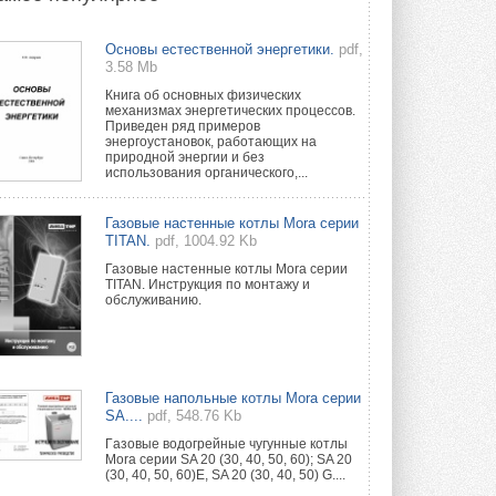
Новый фирменный магазин
Основы естественной энергетики.
pdf,
Midea открылся в Сургуте
3.58 Mb
Компания «Даичи» совместно с
партнером «Энердрим» открыла новый
Книга об основных физических
фирменный магазин Midea в Сургуте ...
механизмах энергетических процессов.
29 ИЮЛЯ 2026
Приведен ряд примеров
энергоустановок, работающих на
природной энергии и без
Токио — лидер по
использования органического,...
интенсивности использования
кондиционеров
Данные получены в ходе очередного
Газовые настенные котлы Mora серии
опроса Daikin о восприятии жары ...
TITAN.
pdf, 1004.92 Kb
28 ИЮЛЯ 2026
Газовые настенные котлы Mora серии
TITAN. Инструкция по монтажу и
CDU производства LG прошёл
обслуживанию.
валидацию NVIDIA для ИИ-дата-
центров
Компания становится официальным
партнёром NVIDIA по системам ...
28 ИЮЛЯ 2026
Газовые напольные котлы Mora серии
SA....
pdf, 548.76 Kb
В Великобритании предлагают
сделать кондиционирование
Гaзовые водогрeйные чугунные котлы
обязательным для новостроек
Mora серии SA 20 (30, 40, 50, 60); SA 20
(30, 40, 50, 60)E, SA 20 (30, 40, 50) G....
Либеральные демократы внесли