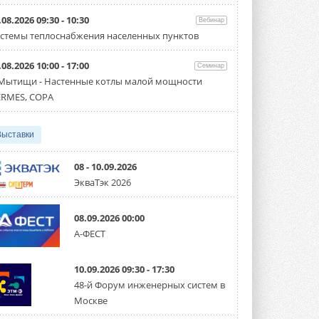
производительностью от 22,4 до 56 кВт.
Суммарная длина трубопроводов ...
.08.2026 09:30 - 10:30
Вебинар
3 АВГУСТА 2026
стемы теплоснабжения населенных пунктов
«СиСофт Девелопмент» подвел
.08.2026 10:00 - 17:00
итоги конкурса студенческих
Семинар
проектов «ТИМ-лидеры 2026»
 Мытищи - Настенные котлы малой мощности
Новый сезон конкурса «ТИМ-лидеры»
RMES, COPA
стартует уже в сентябре 2026 года ...
3 АВГУСТА 2026
Выставки
«Русклимат» укрепляет
партнёрство за Уралом
Президент Омского землячества в
08 - 10.09.2026
Москве Михаил Тимошенко посетил
ЭкваТэк 2026
Омск с трёхдневным рабочим визитом ...
31 ИЮЛЯ 2026
08.09.2026 00:00
Carrier модернизирует
А-ФЕСТ
флагманский чиллер AquaEdge
19XR
Чиллер получил новую версию,
10.09.2026 09:30 - 17:30
работающую на хладагенте R1234ze ...
31 ИЮЛЯ 2026
48-й Форум инженерных систем в
Москве
Mitsubishi расширяет