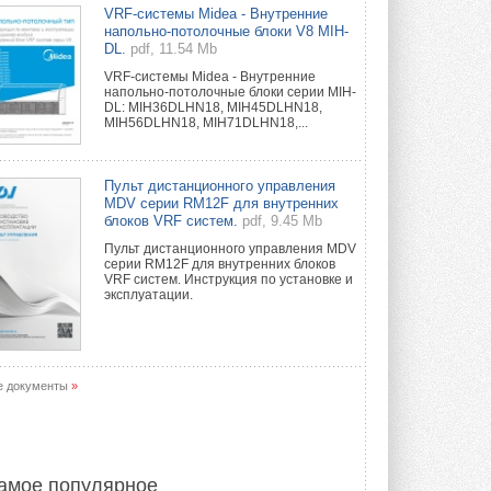
Краска для окон: как выбрать
VRF-системы Midea - Внутренние
состав, который не
напольно-потолочные блоки V8 MIH-
растрескается после первой
DL.
pdf, 11.54 Mb
зимы
VRF-системы Midea - Внутренние
Частые вопросы о краске для окон ...
напольно-потолочные блоки серии MIH-
30 ИЮЛЯ 2026
DL: MIH36DLHN18, MIH45DLHN18,
MIH56DLHN18, MIH71DLHN18,...
СИЭНПИ РУС представила
новую серию консольных
насосов NM
Пульт дистанционного управления
Усовершенствованная гидравлика
MDV серии RM12F для внутренних
помогает снизить энергопотребление ...
блоков VRF систем.
pdf, 9.45 Mb
30 ИЮЛЯ 2026
Пульт дистанционного управления MDV
серии RM12F для внутренних блоков
Группа «Теплолюкс» открыла
VRF систем. Инструкция по установке и
новую производственную
эксплуатации.
площадку
Открытие нового завода состоялось
сегодня в Мытищах ...
29 ИЮЛЯ 2026
е документы
»
Stiebel Eltron — спонсирует
международные соревнования
25 спортсменов, выступающих в
прыжках с трамплина и лыжном
двоеборье на международных ...
амое популярное
29 ИЮЛЯ 2026