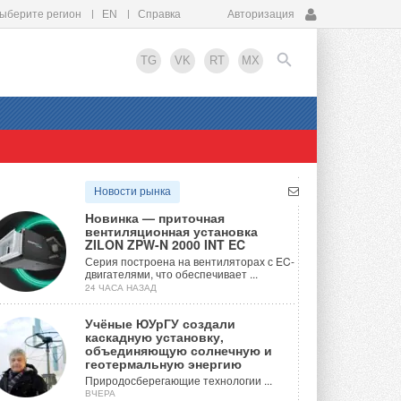
ыберите регион
EN
Справка
Авторизация
TG
VK
RT
MX
EN
Новости рынка
Новинка — приточная
вентиляционная установка
ZILON ZPW-N 2000 INT EC
Серия построена на вентиляторах с EC-
двигателями, что обеспечивает ...
24 ЧАСА НАЗАД
Учёные ЮУрГУ создали
каскадную установку,
объединяющую солнечную и
геотермальную энергию
Природосберегающие технологии ...
ВЧЕРА