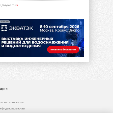
предложение оснащать все новые ...
1
28 ИЮЛЯ 2026
е документы
»
В Подмосковье запустят
производство холодильной
техники и теплообменного
Реклама
оборудования
Проект реализует компания «ВЕЗА» ...
28 ИЮЛЯ 2026
Ридан объявил о старте продаж
автоматического
балансировочного клапана
Клапан APT‑R3 производится на заводе
в Лешково (Московская область) ...
27 ИЮЛЯ 2026
Шумоглушители собственного
производства от компании
TURKOV
Новая линейка пластинчатых
ация
прямоугольных шумоглушителей ...
27 ИЮЛЯ 2026
льское соглашение
Aquatherm Almaty 2026:
ключевая платформа для
онфиденциальности
развития инженерных систем