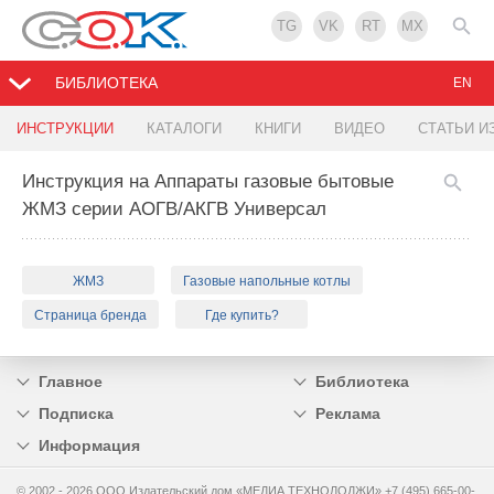
TG
VK
RT
MX
БИБЛИОТЕКА
EN
ИНСТРУКЦИИ
КАТАЛОГИ
КНИГИ
ВИДЕО
СТАТЬИ И
Инструкция на Аппараты газовые бытовые
ЖМЗ серии АОГВ/АКГВ Универсал
ЖМЗ
Газовые напольные котлы
Страница бренда
Где купить?
Главное
Библиотека
Подписка
Реклама
Информация
© 2002 - 2026 OOO Издательский дом «МЕДИА ТЕХНОЛОДЖИ» +7 (495) 665-00-