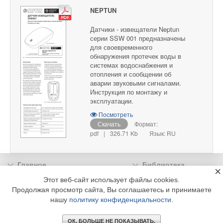
NEPTUN
Датчики - извещатели Neptun
серии SSW 001 предназначены
для своевременного
обнаружения протечек воды в
системах водоснабжения и
отопления и сообщении об
аварии звуковыми сигналами.
Инструкция по монтажу и
эксплуатации.
Посмотреть
Скачать
Формат:
pdf
|
326.71 Kb
Язык: RU
Главное
Библиотека
×
Подписка
Реклама
Этот веб-сайт использует файлы cookies.
Продолжая просмотр сайта, Вы соглашаетесь и принимаете
Информация
нашу
политику конфиденциальности
.
© 2002 - 2026 OOO Издательский дом «МЕДИА ТЕХНОЛОДЖИ» +7 (495) 665-00-
00
ОК. БОЛЬШЕ НЕ ПОКАЗЫВАТЬ.